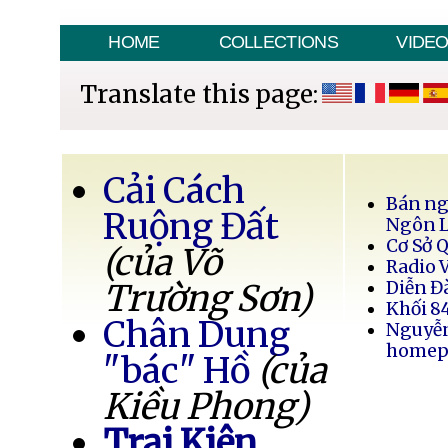
HOME
COLLECTIONS
VIDE
Translate this page:
Cải Cách
Bán ng
Ruộng Đất
Ngôn 
Cơ Sở 
(của Võ
Radio 
Trường Sơn)
Diễn Đ
Khối 8
Chân Dung
Nguyễ
homep
"bác" Hồ
(của
Kiều Phong)
Trại Kiên