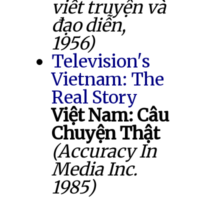
viết truyện và
đạo diễn,
1956)
Television's
Vietnam: The
Real Story
Việt Nam: Câu
Chuyện Thật
(Accuracy In
Media Inc.
1985)