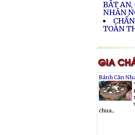
BẤT AN,
NHÂN N
CHẤN
TOÀN T
Bánh Căn Nh
chua...