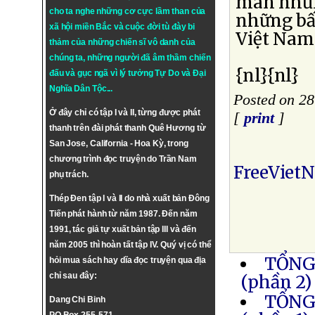
mãn nhưn
cho ta nghe những cơ cực lầm than của
những bấ
xã hội miền Bắc và cuộc đời tù đày bi
Việt Nam
thảm của những chiến sĩ vô danh của
chúng ta, những người đã âm thầm chiến
{nl}{nl}
đấu và gục ngã vì lý tưởng
Tự Do
và
Đại
Nghĩa Dân Tộc
...
Posted on 2
Ở đây chỉ có tập I và II, từng được phát
[
print
]
thanh trên đài phát thanh Quê Hương từ
San Jose, California - Hoa Kỳ, trong
chương trình đọc truyện do Trần Nam
FreeViet
phụ trách.
Thép Đen tập I và II do nhà xuất bản Đông
Tiến phát hành từ năm 1987. Đến năm
1991, tác giả tự xuất bản tập III và đến
năm 2005 thì hoàn tất tập IV. Quý vị có thể
TỔNG
hỏi mua sách hay dĩa đọc truyện qua địa
chỉ sau đây:
(phần 2)
TỔNG
Dang Chi Binh