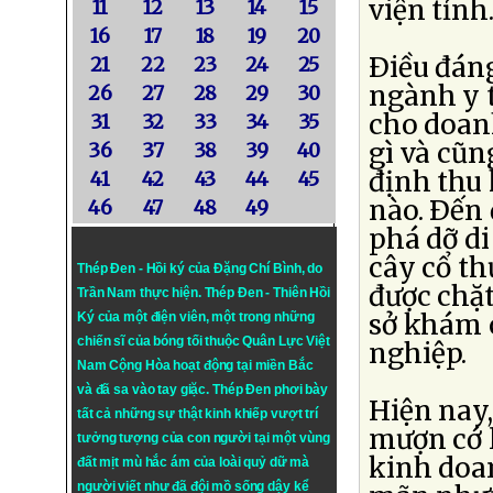
viện tỉnh
11
12
13
14
15
16
17
18
19
20
Ðiều đáng
21
22
23
24
25
ngành y t
26
27
28
29
30
cho doan
31
32
33
34
35
gì và cũ
36
37
38
39
40
định thu 
41
42
43
44
45
nào. Ðến 
46
47
48
49
phá dỡ di
cây cổ th
Thép Đen - Hồi ký của Đặng Chí Bình
, do
được chặt
Trần Nam thực hiện.
Thép Đen
- Thiên Hồi
sở khám 
Ký của một điện viên, một trong những
chiến sĩ của bóng tối thuộc Quân Lực Việt
nghiệp.
Nam Cộng Hòa hoạt động tại miền Bắc
và đã sa vào tay giặc. Thép Đen phơi bày
Hiện nay
tất cả những sự thật kinh khiếp vượt trí
mượn cớ 
tưởng tượng của con người tại một vùng
kinh doan
đất mịt mù hắc ám của loài quỷ dữ mà
người viết như đã đội mồ sống dậy kể