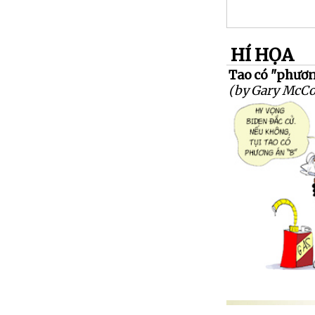
HÍ HỌA
Tao có "phươn
(by Gary McCo