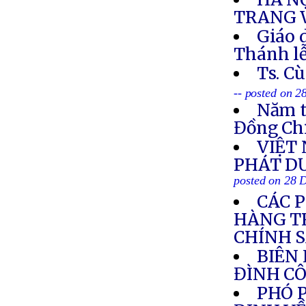
TRANG 
Giáo 
Thánh lễ
Ts. C
-- posted on 
Năm t
Đồng Ch
VIỆT
PHÁT DƯ
posted on 28 
CÁC 
HÀNG T
CHÍNH 
BIÊN
ĐÌNH C
PHÓ 