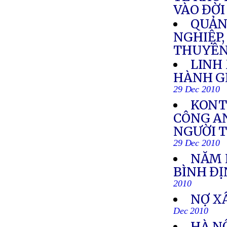
VÀO ĐỜ
QUẢN
NGHIỆP,
THUYÊN
LINH
HÀNH GI
29 Dec 2010
KONT
CÔNG AN
NGƯỜI 
29 Dec 2010
NĂM H
BÌNH Đ
2010
NỢ X
Dec 2010
HÀ N