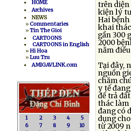
HOME
trên diện
Archives
kiện lý t
NEWS
Hai bệnh 
»
Commentaries
khai thác
»
Tin The Gioi
gần 300 g
CARTOONS
2000 bện
CARTOONS in English
nằm điều t
»
Hi Hoa
»
Luu Tru
Tại đây, 
AMIGAVLINK.com
nguồn gie
chăm chú
y tế đang
để trả đấ
thác làm 
đang có d
dụng cho
1
2
3
4
5
từ 2009 
6
7
8
9
10