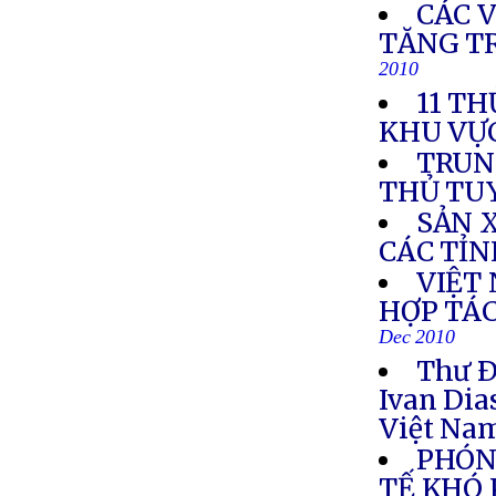
CÁC 
TĂNG T
2010
11 TH
KHU VỰ
TRUN
THỦ TU
SẢN 
CÁC TỈ
VIỆT
HỢP TÁC
Dec 2010
Thư Ð
Ivan Dia
Việt Na
PHÓN
TẾ KHÓ 