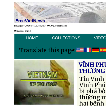
FreeVietNews
Fri Aug 07 2026 05:12:28 GMT+0000 (Coordinated
Universal Time)
HOME
COLLECTIONS
VIDE
Translate this page:
VĨNH PHÚ
THƯƠNG 
Tin Vĩnh 
Vĩnh Phú
bị phá b
thương mạ
hai bệnh 