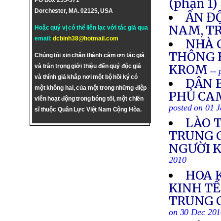
(phần 1)
PO Box 255-571
Dorchester, MA. 02125, USA
ẤN Đ
NAM, T
Hoặc quý vị có thể liên lạc với tác giả qua
email:
dcbinh38@hotmail.com
NHÀ 
THÔNG 
Chúng tôi xin chân thành cám ơn tác giả
KROM
và trân trọng giới thiệu đến quý độc giả
--
và thính giả khắp nơi một bộ hồi ký có
DÂN B
một không hai, của một trong những điệp
PHỦ CA
viên hoạt động trong bóng tối, một chiến
posted on 01 
sĩ thuộc Quân Lực Việt Nam Cộng Hòa.
LÀO 
TRUNG C
NGƯỜI K
2010
HOA 
KINH TẾ
TRUNG C
on 30 Dec 20