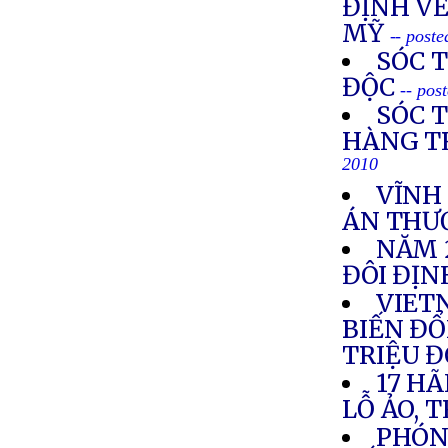
ĐỊNH VỀ
MỸ
-- post
SÓC 
ĐỘC
-- pos
SÓC 
HÀNG T
2010
VĨNH
ÁN THƯ
NĂM 
ĐÔI ĐỊ
VIETN
BIẾN ĐỔI
TRIỆU 
17 HÃ
LỖ ẢO, 
PHÓNG