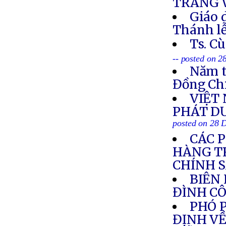
TRANG 
Giáo 
Thánh lễ
Ts. C
-- posted on 
Năm t
Đồng Ch
VIỆT
PHÁT DƯ
posted on 28 
CÁC 
HÀNG T
CHÍNH 
BIÊN
ĐÌNH C
PHÓ 
ĐỊNH VỀ