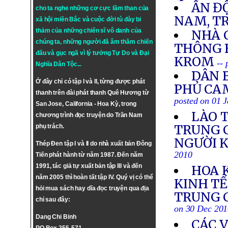
ẤN Đ
cho ta nghe những cơ cực lầm than của
NAM, T
xã hội miền Bắc và cuộc đời tù đày bi
thảm của những chiến sĩ vô danh của
NHÀ 
chúng ta, những người đã âm thầm chiến
THÔNG 
đấu và gục ngã vì lý tưởng
Tự Do
và
Đại
KROM
--
Nghĩa Dân Tộc
...
DÂN B
Ở đây chỉ có tập I và II, từng được phát
PHỦ CA
thanh trên đài phát thanh Quê Hương từ
posted on 01 
San Jose, California - Hoa Kỳ, trong
LÀO 
chương trình đọc truyện do Trần Nam
TRUNG C
phụ trách.
NGƯỜI K
Thép Đen tập I và II do nhà xuất bản Đông
2010
Tiến phát hành từ năm 1987. Đến năm
1991, tác giả tự xuất bản tập III và đến
HOA 
năm 2005 thì hoàn tất tập IV. Quý vị có thể
KINH TẾ
hỏi mua sách hay dĩa đọc truyện qua địa
TRUNG C
chỉ sau đây:
on 30 Dec 20
Dang Chi Binh
CÁC 