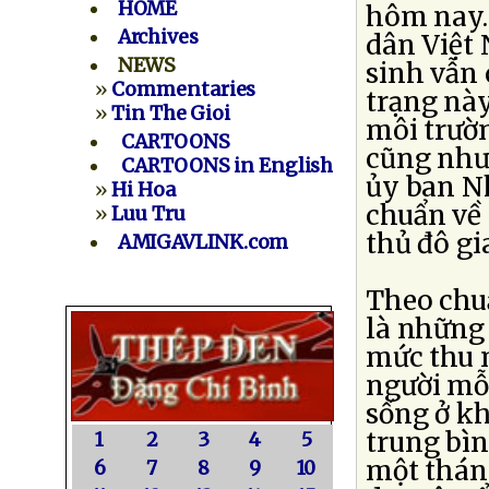
HOME
hôm nay.
Archives
dân Việt 
NEWS
sinh vẫn 
»
Commentaries
trạng này
»
Tin The Gioi
môi trườn
CARTOONS
cũng như
CARTOONS in English
ủy ban N
»
Hi Hoa
chuẩn về 
»
Luu Tru
thủ đô gi
AMIGAVLINK.com
Theo chu
là những 
mức thu 
người mỗ
sống ở k
trung bìn
1
2
3
4
5
một tháng
6
7
8
9
10