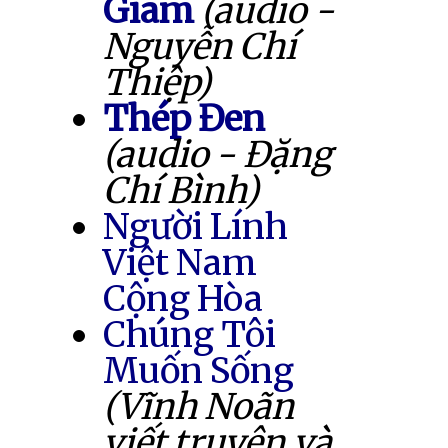
Giam
(audio -
Nguyễn Chí
Thiệp)
Thép Đen
(audio - Đặng
Chí Bình)
Người Lính
Việt Nam
Cộng Hòa
Chúng Tôi
Muốn Sống
(Vĩnh Noãn
viết truyện và