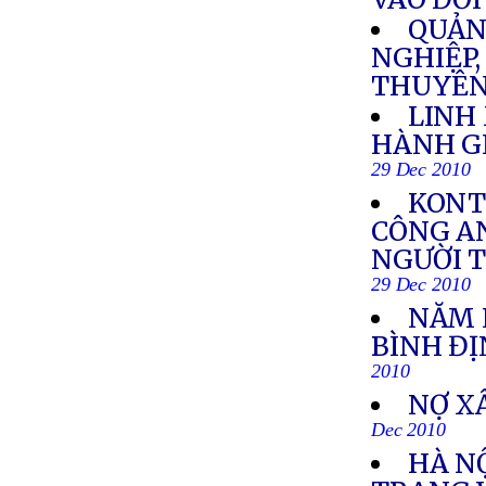
QUẢN
NGHIỆP,
THUYÊN
LINH
HÀNH GI
29 Dec 2010
KONT
CÔNG AN
NGƯỜI 
29 Dec 2010
NĂM H
BÌNH Đ
2010
NỢ X
Dec 2010
HÀ N