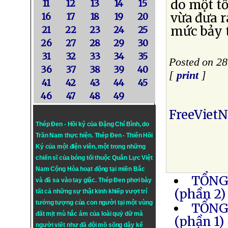
do một tổ
11
12
13
14
15
vừa đưa r
16
17
18
19
20
mức bảy 
21
22
23
24
25
26
27
28
29
30
31
32
33
34
35
Posted on 2
36
37
38
39
40
[
print
]
41
42
43
44
45
46
47
48
49
FreeViet
Thép Đen - Hồi ký của Đặng Chí Bình
, do
Trần Nam thực hiện.
Thép Đen
- Thiên Hồi
Ký của một điện viên, một trong những
chiến sĩ của bóng tối thuộc Quân Lực Việt
Nam Cộng Hòa hoạt động tại miền Bắc
TỔNG
và đã sa vào tay giặc. Thép Đen phơi bày
(phần 2)
tất cả những sự thật kinh khiếp vượt trí
tưởng tượng của con người tại một vùng
TỔNG
đất mịt mù hắc ám của loài quỷ dữ mà
(phần 1)
người viết như đã đội mồ sống dậy kể