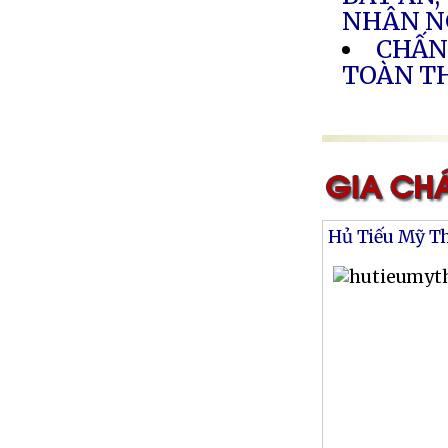
NHÂN N
CHẤN
TOÀN T
Hủ Tiếu Mỹ T