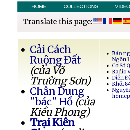
HOME
COLLECTIONS
VIDE
Translate this page:
Cải Cách
Bán ng
Ruộng Đất
Ngôn 
Cơ Sở 
(của Võ
Radio 
Trường Sơn)
Diễn Đ
Khối 8
Chân Dung
Nguyễ
homep
"bác" Hồ
(của
Kiều Phong)
Trại Kiên