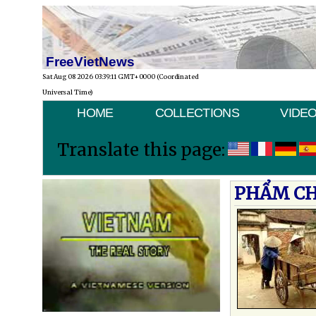
FreeVietNews
Sat Aug 08 2026 03:39:11 GMT+0000 (Coordinated
Universal Time)
HOME
COLLECTIONS
VIDE
Translate this page:
PHẨM CH