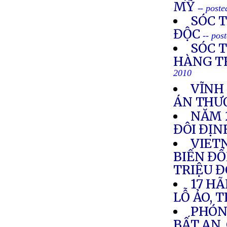
MỸ
-- post
SÓC 
ĐỘC
-- pos
SÓC 
HÀNG T
2010
VĨNH
ÁN THƯ
NĂM 
ĐÔI ĐỊ
VIETN
BIẾN ĐỔI
TRIỆU 
17 HÃ
LỖ ẢO, 
PHÓNG
BẤT AN,