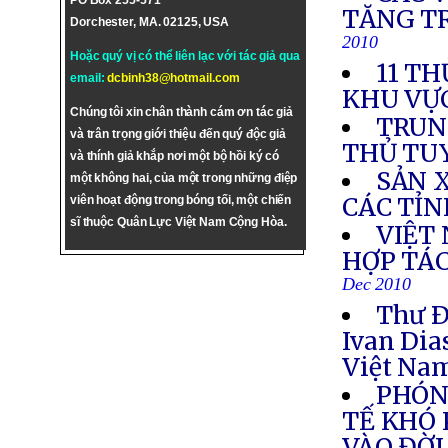
PO Box 255-571
TĂNG T
Dorchester, MA. 02125, USA
2010
Hoặc quý vị có thể liên lạc với tác giả qua
11 TH
email:
dcbinh38@hotmail.com
KHU VỰ
Chúng tôi xin chân thành cám ơn tác giả
TRUN
và trân trọng giới thiệu đến quý độc giả
THỦ TU
và thính giả khắp nơi một bộ hồi ký có
SẢN 
một không hai, của một trong những điệp
CÁC TỈ
viên hoạt động trong bóng tối, một chiến
sĩ thuộc Quân Lực Việt Nam Cộng Hòa.
VIỆT
HỢP TÁC
Dec 2010
Thư Ð
Ivan Dia
Việt Na
PHÓN
TẾ KHÓ 
VÀO ĐỜ