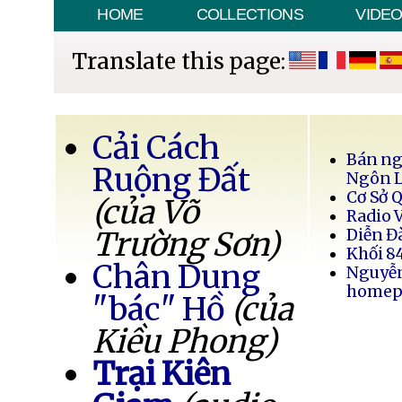
HOME
COLLECTIONS
VIDE
Translate this page:
Cải Cách
Bán ng
Ruộng Đất
Ngôn 
Cơ Sở 
(của Võ
Radio 
Trường Sơn)
Diễn Đ
Khối 8
Chân Dung
Nguyễ
homep
"bác" Hồ
(của
Kiều Phong)
Trại Kiên