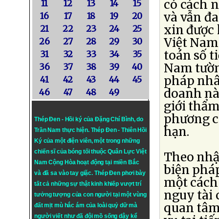
có cách n
11
12
13
14
15
và vẫn đa
16
17
18
19
20
xin được
21
22
23
24
25
Việt Nam
26
27
28
29
30
toán số t
31
32
33
34
35
Nam tường
36
37
38
39
40
pháp nhâ
41
42
43
44
45
doanh này
46
47
48
49
giới thẩ
phương c
Thép Đen - Hồi ký của Đặng Chí Bình
, do
hạn.
Trần Nam thực hiện.
Thép Đen
- Thiên Hồi
Ký của một điện viên, một trong những
chiến sĩ của bóng tối thuộc Quân Lực Việt
Theo nhậ
Nam Cộng Hòa hoạt động tại miền Bắc
biện phá
và đã sa vào tay giặc. Thép Đen phơi bày
một cách
tất cả những sự thật kinh khiếp vượt trí
nguy tài 
tưởng tượng của con người tại một vùng
quan tâm 
đất mịt mù hắc ám của loài quỷ dữ mà
người viết như đã đội mồ sống dậy kể