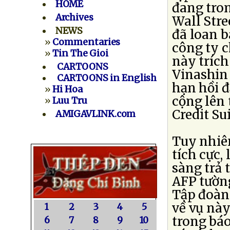
HOME
đang tron
Archives
Wall Stre
NEWS
đã loan b
»
Commentaries
công ty c
»
Tin The Gioi
này trích
CARTOONS
Vinashin 
CARTOONS in English
hạn hồi đ
»
Hi Hoa
cộng lên 
»
Luu Tru
Credit Su
AMIGAVLINK.com
Tuy nhiên
tích cực,
sàng trả 
AFP tườn
Tập đoàn 
về vụ này
1
2
3
4
5
trong bá
6
7
8
9
10