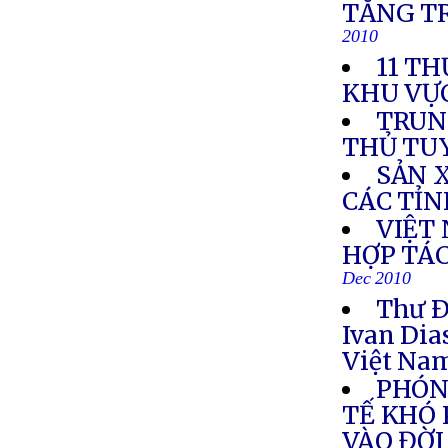
TĂNG T
2010
11 TH
KHU VỰ
TRUN
THỦ TU
SẢN 
CÁC TỈ
VIỆT
HỢP TÁC
Dec 2010
Thư Ð
Ivan Dia
Việt Na
PHÓN
TẾ KHÓ 
VÀO ĐỜ