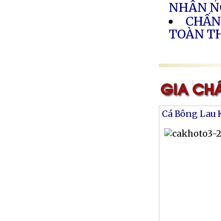
NHÂN N
CHẤN
TOÀN T
Cá Bông Lau 