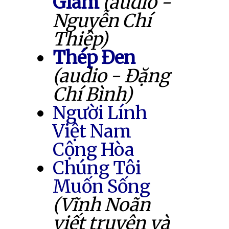
Giam
(audio -
Nguyễn Chí
Thiệp)
Thép Đen
(audio - Đặng
Chí Bình)
Người Lính
Việt Nam
Cộng Hòa
Chúng Tôi
Muốn Sống
(Vĩnh Noãn
viết truyện và