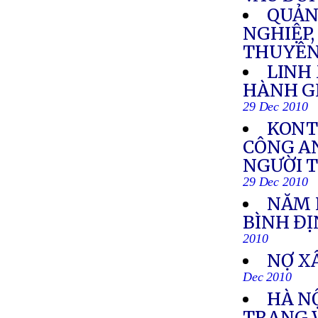
QUẢN
NGHIỆP,
THUYÊN
LINH
HÀNH GI
29 Dec 2010
KONT
CÔNG AN
NGƯỜI 
29 Dec 2010
NĂM H
BÌNH Đ
2010
NỢ X
Dec 2010
HÀ N
TRANG 