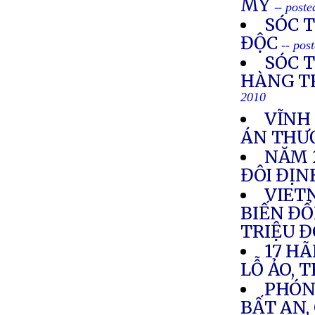
MỸ
-- post
SÓC 
ĐỘC
-- pos
SÓC 
HÀNG T
2010
VĨNH
ÁN THƯ
NĂM 
ĐÔI ĐỊ
VIETN
BIẾN ĐỔI
TRIỆU 
17 HÃ
LỖ ẢO, 
PHÓNG
BẤT AN,