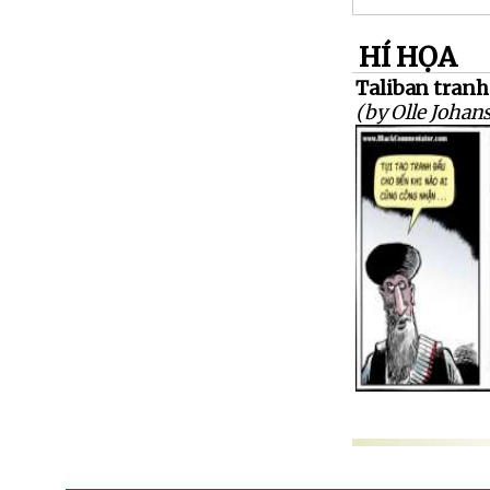
HÍ HỌA
Taliban tranh 
(by Olle Johan