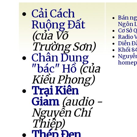
Cải Cách
Bán ng
Ruộng Đất
Ngôn 
Cơ Sở 
(của Võ
Radio 
Trường Sơn)
Diễn Đ
Khối 8
Chân Dung
Nguyễ
homep
"bác" Hồ
(của
Kiều Phong)
Trại Kiên
Giam
(audio -
Nguyễn Chí
Thiệp)
Thép Đen