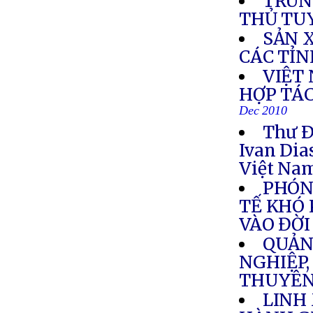
TRUN
THỦ TU
SẢN 
CÁC TỈ
VIỆT
HỢP TÁC
Dec 2010
Thư Ð
Ivan Dia
Việt Na
PHÓN
TẾ KHÓ 
VÀO ĐỜ
QUẢN
NGHIỆP,
THUYÊN
LINH