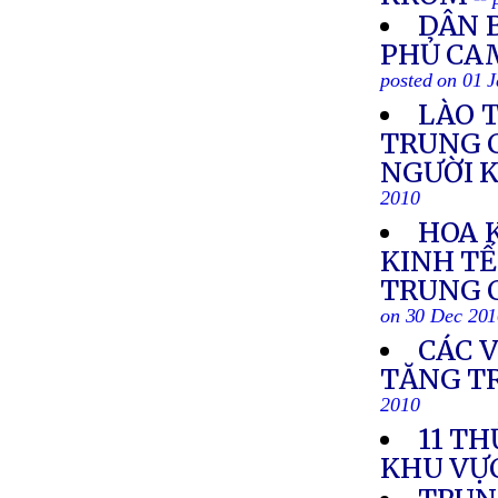
DÂN B
PHỦ CA
posted on 01 
LÀO 
TRUNG C
NGƯỜI K
2010
HOA 
KINH TẾ
TRUNG C
on 30 Dec 20
CÁC 
TĂNG T
2010
11 TH
KHU VỰ