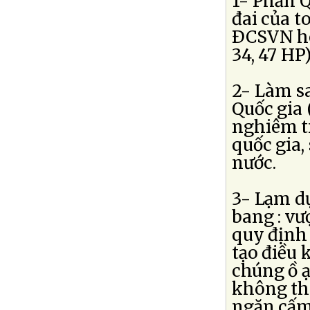
1- Phản Q
đai của 
ÐCSVN ho
34, 47 HP)
2- Làm sa
Quốc gia 
nghiêm tr
quốc gia,
nước.
3- Lạm dụ
bang : v
quy định 
tạo điều 
chúng ồ ạ
không th
ngăn cấm