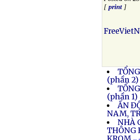
[
print
]
FreeViet
TỔNG
(phần 2)
TỔNG
(phần 1)
ẤN Đ
NAM, T
NHÀ 
THÔNG 
KROM
--