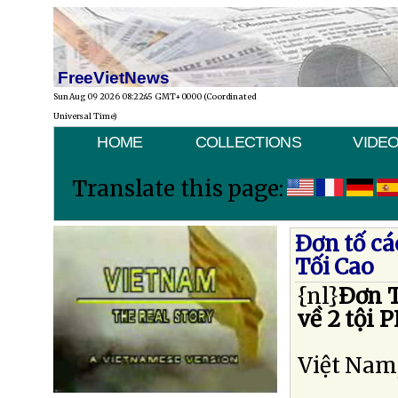
FreeVietNews
Sun Aug 09 2026 08:22:45 GMT+0000 (Coordinated
Universal Time)
HOME
COLLECTIONS
VIDE
Translate this page:
Ðơn tố c
Tối Cao
{nl}
Ðơn T
về 2 tội
Việt Nam