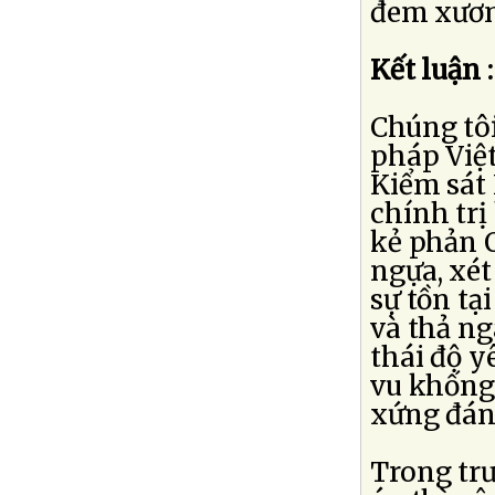
đem xươn
Kết luận :
Chúng tôi
pháp Việt
Kiểm sát 
chính trị
kẻ phản 
ngựa, xé
sự tồn tạ
và thả ng
thái độ y
vu khống
xứng đán
Trong tr