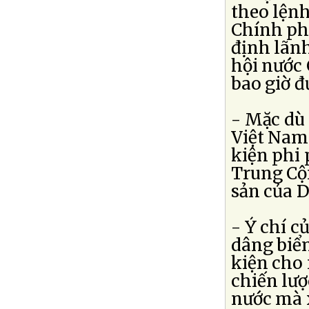
theo lện
Chính ph
định lãnh
hội nước
bao giờ 
- Mặc dù 
Việt Nam
kiện phi 
Trung Cộn
sản của D
- Ý chí c
dâng biển
kiện cho
chiến lượ
nước mà x