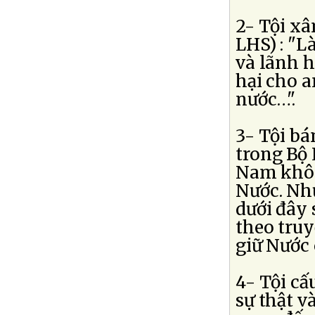
2- Tội x
LHS) : "L
và lãnh 
hại cho a
nước…".
3- Tội bá
trong Bộ
Nam khôn
Nước. Như
dưới đây 
theo tru
giữ Nước 
4- Tội cấ
sự thật v