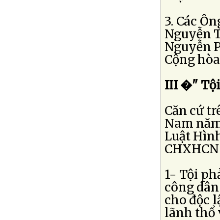
3. Các Ô
Nguyễn T
Nguyễn P
Cộng hòa
III �" Tội
Căn cứ t
Nam năm 
Luật Hìn
CHXHCN V
1- Tội ph
công dân
cho độc l
lãnh thổ 