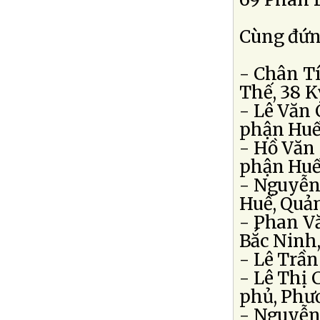
Cùng đứng
- Chân T
Thế, 38 K
- Lê Văn
phận Huế
- Hồ Văn
phận Huế
- Nguyễn
Huế, Quả
- Phan V
Bắc Ninh,
- Lê Trần
- Lê Thị 
phủ, Phư
- Nguyễn 