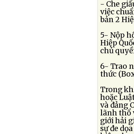
- Che giấ
việc chuẩ
bản 2 Hiệ
5- Nộp hồ
Hiệp Quốc
chủ quyền
6- Trao n
thức (Boxi
Trong kh
hoặc Luậ
và đảng 
lãnh thổ 
giới hải g
sự đe dọa