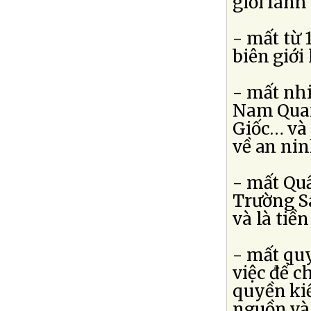
giới lãnh
- mất từ
biên giới
- mất nhi
Nam Quan
Giốc… và
về an ni
- mất Qu
Trường Sa
và là tiề
- mất qu
việc để c
quyền ki
nguồn và