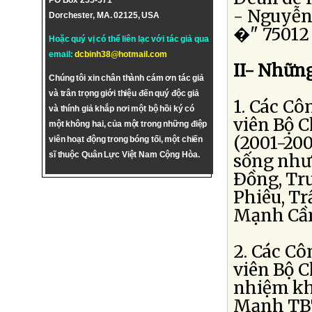
PO Box 255-571
- Nguyễn
Dorchester, MA. 02125, USA
�" 75012 
Hoặc quý vị có thể liên lạc với tác giả qua
email:
dcbinh38@hotmail.com
II- Những
Chúng tôi xin chân thành cám ơn tác giả
và trân trọng giới thiệu đến quý độc giả
1. Các C
và thính giả khắp nơi một bộ hồi ký có
viên Bộ 
một không hai, của một trong những điệp
(2001-200
viên hoạt động trong bóng tối, một chiến
sĩ thuộc Quân Lực Việt Nam Cộng Hòa.
sống như
Ðồng, Tr
Phiêu, T
Mạnh Cầm
2. Các Cô
viên Bộ 
nhiệm kh
Mạnh TBT