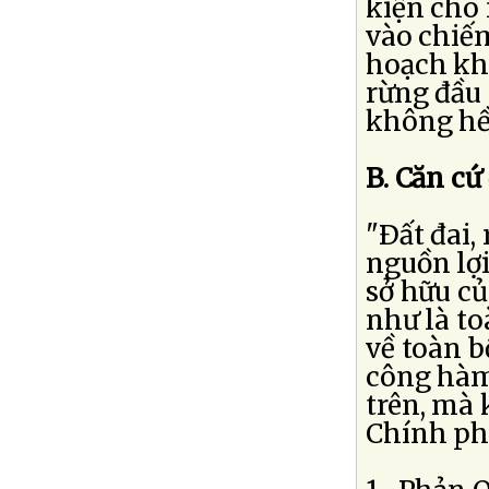
kiện cho 
vào chiếm
hoạch kha
rừng đầu
không hề
B. Căn cứ 
"Ðất đai,
nguồn lợi
sở hữu củ
như là to
về toàn b
công hàm,
trên, mà 
Chính ph