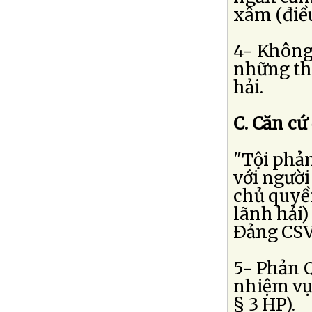
xâm (điều
4- Không 
những tha
hải.
C. Căn cứ
"Tội phản
với người
chủ quyền
lãnh hải)
Ðảng CSV
5- Phản 
nhiệm vụ
§ 3 HP).