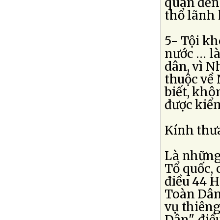
quan đến
thổ lãnh 
5- Tội kh
nước … l
dân, vì N
thuộc về
biết, kh
được kiểm
Kính thư
Là những
Tổ quốc, 
điều 44 H
Toàn Dân"
vụ thiêng
Dân", điề