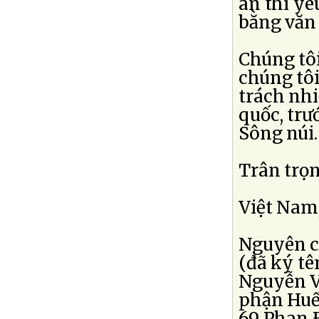
án thì yê
bằng văn 
Chúng tôi
chúng tôi
trách nhi
quốc, trư
Sông núi.
Trân trọn
Việt Nam
Nguyên c
(đã ký tê
Nguyễn V
phận Huế
69 Phan 