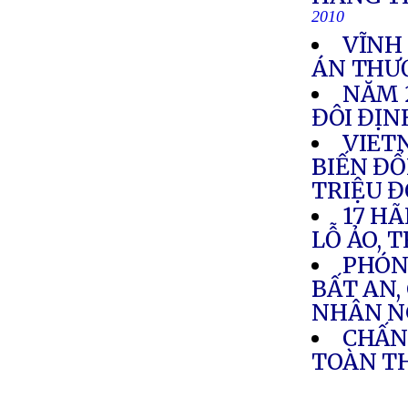
2010
VĨNH
ÁN THƯ
NĂM 
ĐÔI ĐỊ
VIETN
BIẾN ĐỔI
TRIỆU 
17 HÃ
LỖ ẢO, 
PHÓNG
BẤT AN,
NHÂN N
CHẤN
TOÀN T