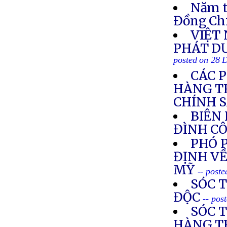
Năm t
Đồng Ch
VIỆT
PHÁT DƯ
posted on 28 
CÁC 
HÀNG T
CHÍNH 
BIÊN
ĐÌNH C
PHÓ 
ĐỊNH VỀ
MỸ
-- post
SÓC 
ĐỘC
-- pos
SÓC 
HÀNG T