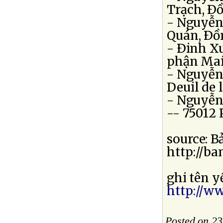
Trạch, Ðô
- Nguyễn
Quán, Ðồ
- Ðinh X
phận Mai
- Nguyễn 
Deuil de 
- Nguyễn
-- 75012 
source: B
http://b
ghi tên y
http://ww
Posted on 2