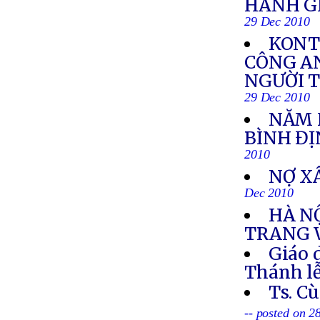
HÀNH GI
29 Dec 2010
KONT
CÔNG AN
NGƯỜI 
29 Dec 2010
NĂM H
BÌNH Đ
2010
NỢ X
Dec 2010
HÀ N
TRANG 
Giáo 
Thánh lễ
Ts. C
-- posted on 