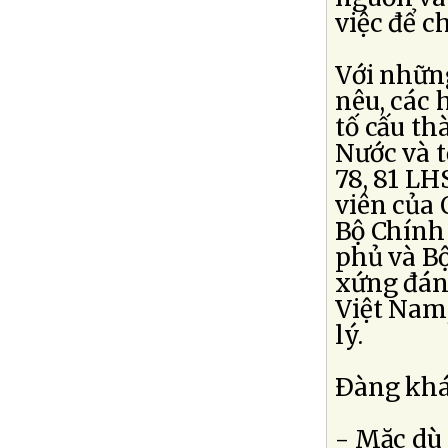
việc để c
Với nhữn
nêu, các 
tố cấu th
Nước và 
78, 81 LH
viên của 
Bộ Chính 
phủ và B
xứng đáng
Việt Nam,
lý.
Ðàng khác
- Mặc dù