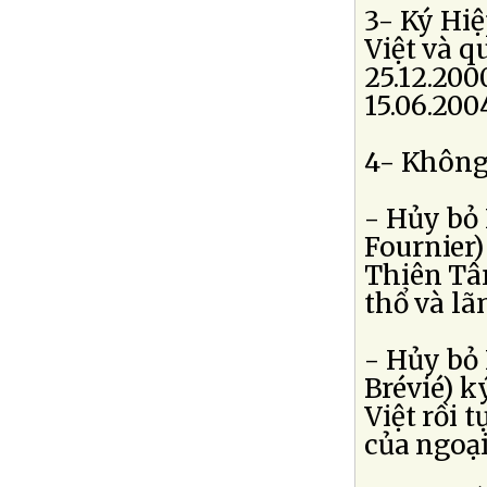
3- Ký Hiệ
Việt và 
25.12.200
15.06.200
4- Không 
- Hủy bỏ
Fournier)
Thiên Tân
thổ và lã
- Hủy bỏ
Brévié) k
Việt rồi 
của ngoại