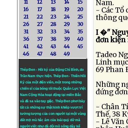
Nam.
11
12
13
14
15
- Các Tổ 
16
17
18
19
20
thông quố
21
22
23
24
25
26
27
28
29
30
I �" Ngu
31
32
33
34
35
đơn kiện 
36
37
38
39
40
41
42
43
44
45
Tadeo Ng
46
47
48
49
Linh mục
69 Phan 
Thép Đen - Hồi ký của Đặng Chí Bình
, do
Trần Nam thực hiện.
Thép Đen
- Thiên Hồi
Những ngươ
Ký của một điện viên, một trong những
chiến sĩ của bóng tối thuộc Quân Lực Việt
đứng đơn 
Nam Cộng Hòa hoạt động tại miền Bắc
và đã sa vào tay giặc. Thép Đen phơi bày
- Chân T
tất cả những sự thật kinh khiếp vượt trí
Thế, 38 K
tưởng tượng của con người tại một vùng
- Lê Văn
đất mịt mù hắc ám của loài quỷ dữ mà
người viết như đã đội mồ sống dậy kể