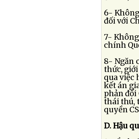
6- Không
đối với C
7- Không
chính Quố
8- Ngăn c
thức, giớ
qua việc
kết án gi
phản đối 
thái thú,
quyền CS
D. Hậu qu