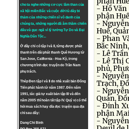
phận Huế
cho ta nghe những cơ cực lầm than của
- Hồ Văn
xã hội miền Bắc và cuộc đời tù đày bi
phận Huế
thảm của những chiến sĩ vô danh của
- Nguyễn
chúng ta, những người đã âm thầm chiến
Huế, Quả
đấu và gục ngã vì lý tưởng
Tự Do
và
Đại
- Phan V
Nghĩa Dân Tộc
...
Bắc Ninh,
Ở đây chỉ có tập I và II, từng được phát
- Lê Trần
thanh trên đài phát thanh Quê Hương từ
- Lê Thị 
San Jose, California - Hoa Kỳ, trong
chương trình đọc truyện do Trần Nam
phủ, Phư
phụ trách.
- Nguyễn 
Trạch, Ðô
Thép Đen tập I và II do nhà xuất bản Đông
Tiến phát hành từ năm 1987. Đến năm
- Nguyễn
1991, tác giả tự xuất bản tập III và đến
Quán, Ðồ
năm 2005 thì hoàn tất tập IV. Quý vị có thể
- Ðinh X
hỏi mua sách hay dĩa đọc truyện qua địa
phận Mai
chỉ sau đây:
- Nguyễn 
Dang Chi Binh
Deuil de 