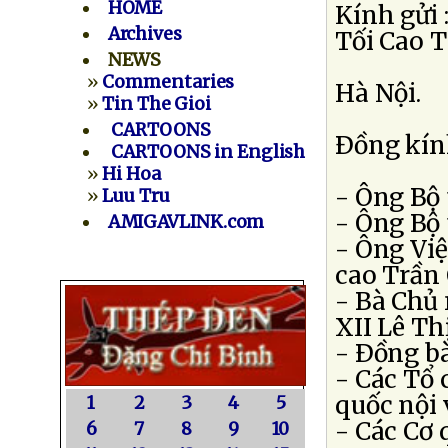
HOME
Kính gửi
Archives
Tối Cao 
NEWS
48 Lý 
»
Commentaries
Hà Nội.
»
Tin The Gioi
CARTOONS
Ðồng kính
CARTOONS in English
»
Hi Hoa
- Ông Bộ
»
Luu Tru
- Ông Bộ
AMIGAVLINK.com
- Ông Vi
cao Trần
- Bà Chủ
XII Lê Th
- Ðồng bà
- Các Tổ 
quốc nội 
1
2
3
4
5
- Các Cơ 
6
7
8
9
10