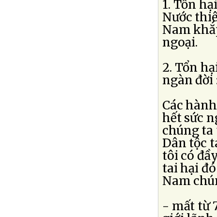
1. Tổn hạ
Nước thiê
Nam khắp 
ngoại.
2. Tổn hạ
ngàn đời 
Các hành 
hết sức n
chúng ta 
Dân tộc t
tôi có đầ
tai hại đó
Nam chún
- mất từ