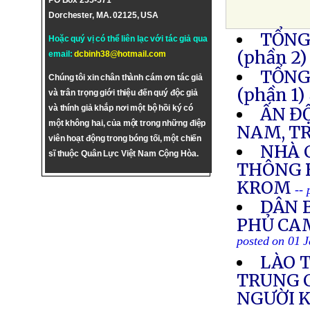
PO Box 255-571
Dorchester, MA. 02125, USA
TỔNG
Hoặc quý vị có thể liên lạc với tác giả qua
(phần 2)
email:
dcbinh38@hotmail.com
TỔNG
Chúng tôi xin chân thành cám ơn tác giả
(phần 1)
và trân trọng giới thiệu đến quý độc giả
và thính giả khắp nơi một bộ hồi ký có
ẤN Đ
một không hai, của một trong những điệp
NAM, T
viên hoạt động trong bóng tối, một chiến
NHÀ 
sĩ thuộc Quân Lực Việt Nam Cộng Hòa.
THÔNG 
KROM
--
DÂN B
PHỦ CA
posted on 01 
LÀO 
TRUNG C
NGƯỜI K