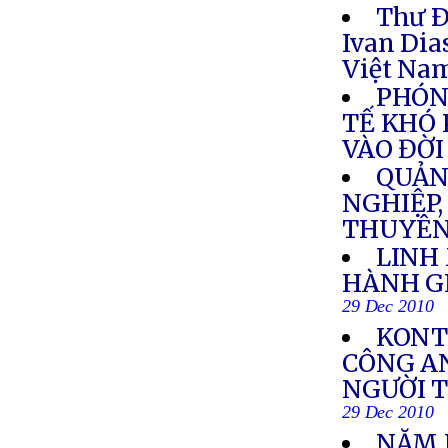
Thư Ð
Ivan Dia
Việt Na
PHÓN
TẾ KHÓ 
VÀO ĐỜ
QUẢN
NGHIỆP,
THUYÊN
LINH
HÀNH GI
29 Dec 2010
KONT
CÔNG AN
NGƯỜI 
29 Dec 2010
NĂM H