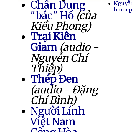
Chân Dung
Nguyễ
homep
"bác" Hồ
(của
Kiều Phong)
Trại Kiên
Giam
(audio -
Nguyễn Chí
Thiệp)
Thép Đen
(audio - Đặng
Chí Bình)
Người Lính
Việt Nam