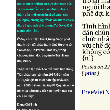
trở lại m
cho ta nghe những cơ cực lầm than của
người th
xã hội miền Bắc và cuộc đời tù đày bi
phê đợi k
thảm của những chiến sĩ vô danh của
chúng ta, những người đã âm thầm chiến
Tình hìn
đấu và gục ngã vì lý tưởng
Tự Do
và
Đại
dân chún
Nghĩa Dân Tộc
...
chức nhâ
Ở đây chỉ có tập I và II, từng được phát
với chế 
thanh trên đài phát thanh Quê Hương từ
không có 
San Jose, California - Hoa Kỳ, trong
chương trình đọc truyện do Trần Nam
{nl}
phụ trách.
Posted on 2
Thép Đen tập I và II do nhà xuất bản Đông
[
print
]
Tiến phát hành từ năm 1987. Đến năm
1991, tác giả tự xuất bản tập III và đến
năm 2005 thì hoàn tất tập IV. Quý vị có thể
FreeViet
hỏi mua sách hay dĩa đọc truyện qua địa
chỉ sau đây:
Dang Chi Binh