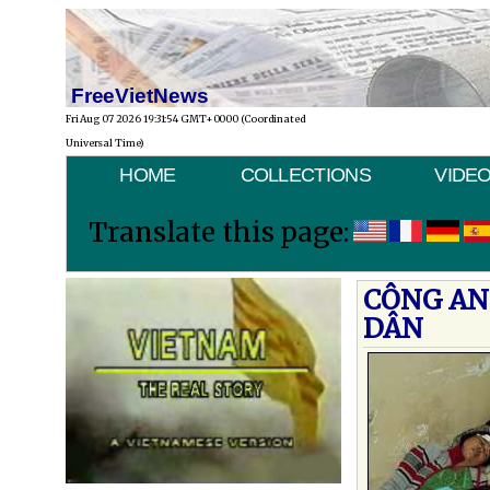
FreeVietNews
Fri Aug 07 2026 19:31:54 GMT+0000 (Coordinated
Universal Time)
HOME
COLLECTIONS
VIDE
Translate this page:
CÔNG AN
DÂN