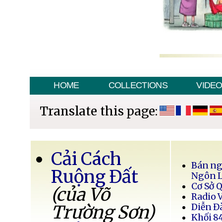
HOME
COLLECTIONS
VIDE
Translate this page:
Cải Cách
Bán ng
Ruộng Đất
Ngôn 
Cơ Sở 
(của Võ
Radio 
Trường Sơn)
Diễn Đ
Khối 8