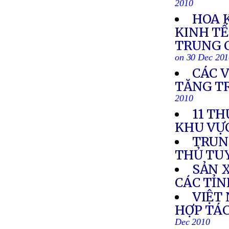
2010
HOA 
KINH TẾ
TRUNG C
on 30 Dec 20
CÁC 
TĂNG T
2010
11 TH
KHU VỰ
TRUN
THỦ TU
SẢN 
CÁC TỈ
VIỆT
HỢP TÁC
Dec 2010