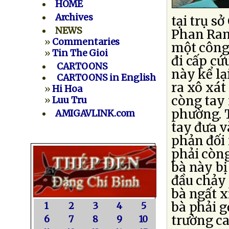
HOME
Archives
tại trụ s
NEWS
Phan Ran
»
Commentaries
một công
»
Tin The Gioi
đi cấp cứ
CARTOONS
này kể lạ
CARTOONS in English
ra xô xá
»
Hi Hoa
còng tay 
»
Luu Tru
phường. T
AMIGAVLINK.com
tay đưa v
phản đối
phải còng
bà này bị
đầu chảy 
bà ngất 
bà phải g
1
2
3
4
5
trường ca
6
7
8
9
10