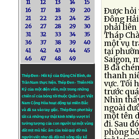
11
12
13
14
15
Ðược hỏi
16
17
18
19
20
Ðông Hải 
21
22
23
24
25
phải liên
26
27
28
29
30
Tháp Chà
31
32
33
34
35
một vụ tr
36
37
38
39
40
tại phườ
41
42
43
44
45
Saigon, 
46
47
48
49
B đã ché
thanh ni
Thép Đen - Hồi ký của Đặng Chí Bình
, do
vực. Tối
Trần Nam thực hiện.
Thép Đen
- Thiên Hồi
trước quá
Ký của một điện viên, một trong những
chiến sĩ của bóng tối thuộc Quân Lực Việt
Nhìn thấ
Nam Cộng Hòa hoạt động tại miền Bắc
ngoài đườ
và đã sa vào tay giặc. Thép Đen phơi bày
một tên 
tất cả những sự thật kinh khiếp vượt trí
đi. Sau đó
tưởng tượng của con người tại một vùng
phòng bỏ
đất mịt mù hắc ám của loài quỷ dữ mà
người viết như đã đội mồ sống dậy kể