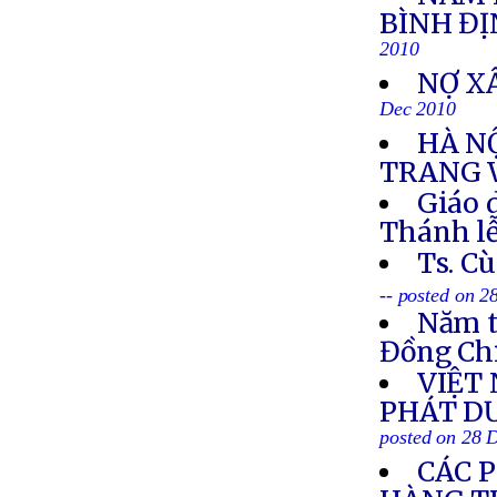
BÌNH Đ
2010
NỢ X
Dec 2010
HÀ N
TRANG 
Giáo 
Thánh lễ
Ts. C
-- posted on 
Năm t
Đồng Ch
VIỆT
PHÁT DƯ
posted on 28 
CÁC 