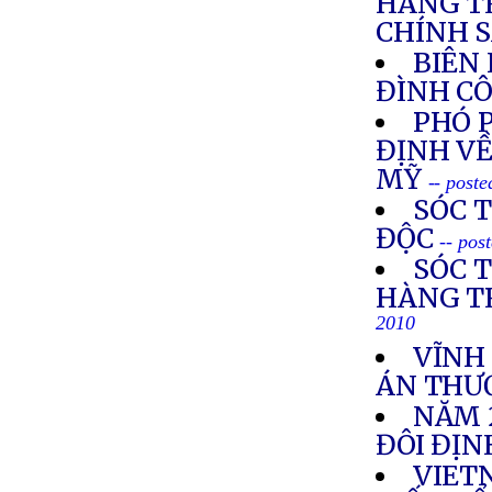
HÀNG T
CHÍNH 
BIÊN
ĐÌNH C
PHÓ 
ĐỊNH VỀ
MỸ
-- post
SÓC 
ĐỘC
-- pos
SÓC 
HÀNG T
2010
VĨNH
ÁN THƯ
NĂM 
ĐÔI ĐỊ
VIETN