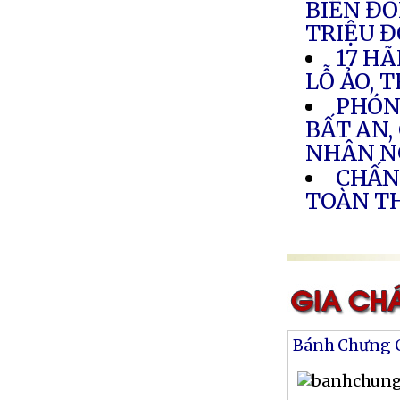
BIẾN ĐỔI
TRIỆU 
17 HÃ
LỖ ẢO, 
PHÓNG
BẤT AN,
NHÂN N
CHẤN
TOÀN T
Bánh Chưng 