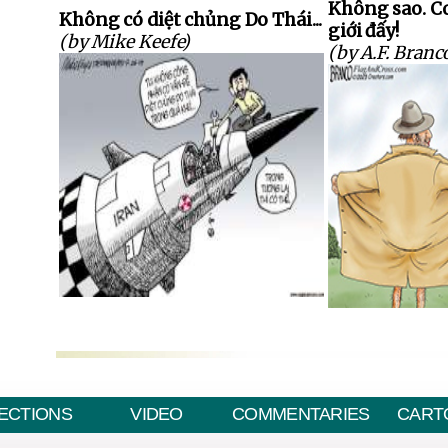
Không sao. C
Không có diệt chủng Do Thái...
giới đấy!
(by Mike Keefe)
(by A.F. Branc
ECTIONS
VIDEO
COMMENTARIES
CART