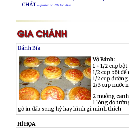
CHẤT
-- posted on 28 Dec 2010
Bánh Bía
Vỏ Bánh:
1 + 1/2 cup bột
1/2 cup bột để 
1/2 cup đường
2/3 cup nước 
2 muỗng canh
1 lòng đỏ trứ
gỗ in dấu song hỷ hay hình gì mình thích
HÍ HỌA