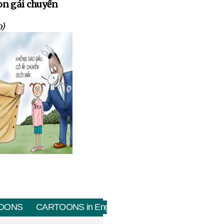
on gái chuyển
o)
OONS
CARTOONS in English