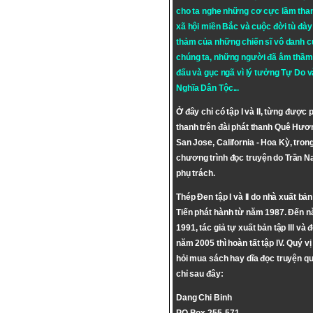
cho ta nghe những cơ cực lầm tha
xã hội miền Bắc và cuộc đời tù đày 
thảm của những chiến sĩ vô danh c
chúng ta, những người đã âm thầm
đấu và gục ngã vì lý tưởng
Tự Do
v
Nghĩa Dân Tộc
...
Ở đây chỉ có tập I và II, từng được 
thanh trên đài phát thanh Quê Hươ
San Jose, California - Hoa Kỳ, tron
chương trình đọc truyện do Trần 
phụ trách.
Thép Đen tập I và II do nhà xuất bả
Tiến phát hành từ năm 1987. Đến 
1991, tác giả tự xuất bản tập III và 
năm 2005 thì hoàn tất tập IV. Quý vị
hỏi mua sách hay dĩa đọc truyện qu
chỉ sau đây:
Dang Chi Binh