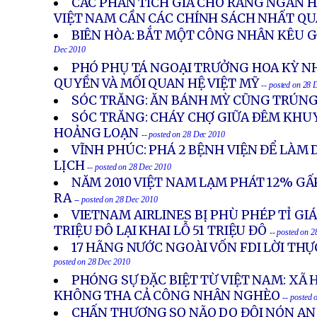
CÁC PHÂN TÍCH GIA CHO RẰNG NGÂN
VIỆT NAM CẦN CÁC CHÍNH SÁCH NHẤT Q
BIÊN HÒA: BẮT MỘT CÔNG NHÂN KÊU G
Dec 2010
PHÓ PHỤ TÁ NGOẠI TRƯỞNG HOA KỲ N
QUYỀN VÀ MỐI QUAN HỆ VIỆT MỸ
-- posted on 28 
SÓC TRĂNG: ĂN BÁNH MỲ CŨNG TRÚN
SÓC TRĂNG: CHÁY CHỢ GIỮA ÐÊM KHU
HOẢNG LOẠN
-- posted on 28 Dec 2010
VĨNH PHÚC: PHÁ 2 BỆNH VIỆN ĐỂ LÀM
LỊCH
-- posted on 28 Dec 2010
NĂM 2010 VIỆT NAM LẠM PHÁT 12% GẤ
RA
-- posted on 28 Dec 2010
VIETNAM AIRLINES BỊ PHÙ PHÉP TỈ GIÁ B
TRIỆU ĐÔ LẠI KHAI LỖ 51 TRIỆU ĐÔ
-- posted on 
17 HÃNG NƯỚC NGOÀI VỐN FDI LỜI THỰ
posted on 28 Dec 2010
PHÓNG SỰ ĐẶC BIỆT TỪ VIỆT NAM: XÃ H
KHÔNG THA CẢ CÔNG NHÂN NGHÈO
-- posted
CHẤN THƯƠNG SỌ NÃO DO ĐỘI NÓN AN