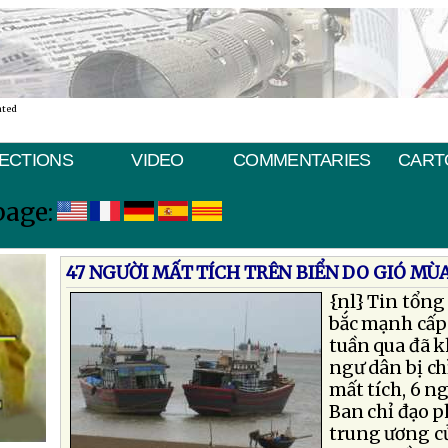
ated
ECTIONS
VIDEO
COMMENTARIES
CART
page:
47 NGƯỜI MẤT TÍCH TRÊN BIỂN DO GIÓ MÙ
{nl}
Tin tổng
bắc mạnh cấp 
tuần qua đã k
ngư dân bị ch
mất tích, 6 n
Ban chỉ đạo 
trung ương c