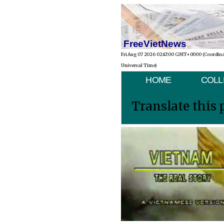
FreeVietNews
Fri Aug 07 2026 02:47:00 GMT+0000 (Coordin
Universal Time)
HOME
COLL
Translate this 