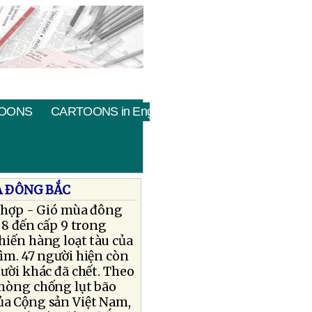
OONS
CARTOONS in English
A ÐÔNG BẮC
 hợp - Gió mùa đông
8 đến cấp 9 trong
hiến hàng loạt tàu của
ìm. 47 người hiện còn
gười khác đã chết. Theo
phòng chống lụt bão
ủa Cộng sản Việt Nam,