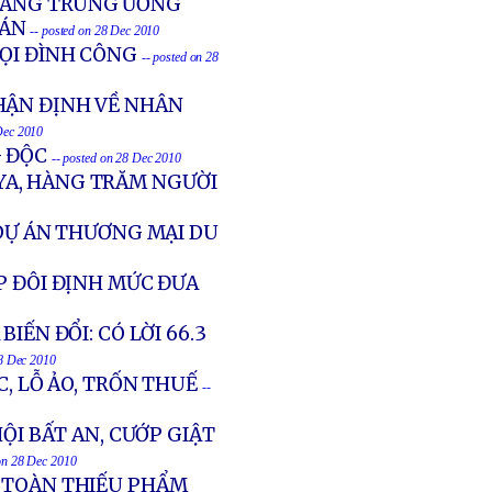
 HÀNG TRUNG ƯƠNG
UÁN
-- posted on 28 Dec 2010
ỌI ĐÌNH CÔNG
-- posted on 28
HẬN ĐỊNH VỀ NHÂN
Dec 2010
G ĐỘC
-- posted on 28 Dec 2010
YA, HÀNG TRĂM NGƯỜI
 DỰ ÁN THƯƠNG MẠI DU
P ĐÔI ĐỊNH MỨC ĐƯA
IẾN ĐỔI: CÓ LỜI 66.3
28 Dec 2010
C, LỖ ẢO, TRỐN THUẾ
--
ỘI BẤT AN, CƯỚP GIẬT
 on 28 Dec 2010
 TOÀN THIẾU PHẨM