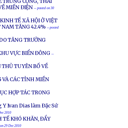
Ề TRUNG CỘNG, THÁI
VỀ MIẾN ĐIỆN
-- posted on 30
KINH TẾ XÃ HỘI Ở VIỆT
T NAM TĂNG 42.4%
-- posted
À DO TĂNG TRƯỞNG
 KHU VỰC BIỂN ĐÔNG
--
 THỦ TUYÊN BỐ VỀ
 VÀ CÁC TỈNH MIỀN
TỤC HỢP TÁC TRONG
Y Ivan Dias làm Ðặc Sứ
Dec 2010
H TẾ KHÓ KHĂN, ĐẨY
d on 29 Dec 2010