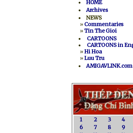
HOME
Archives
NEWS
»
Commentaries
»
Tin The Gioi
CARTOONS
CARTOONS in Eng
»
Hi Hoa
»
Luu Tru
AMIGAVLINK.com
1
2
3
4
6
7
8
9