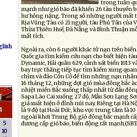
trong tuần q
mạnh như gió bão đã khiến 26 tàu thuyền bị
hư hỏng nặng. Trong số những người mất tí
Rịa Vũng Tàu có 21 người, tàu Phú Tân của V
Thừa Thiên Huế, Ðà Nẵng và Bình Thuận mỗ
mất tích.
lish
Ngoài ra, còn 6 người khác tử nạn trên biể
Quốc gia tìm kiếm cứu nạn cho biết hiện tà
Dynamic, Hải quân 629, cảnh sát biển 1013 
bay trực thăng tiếp tục tìm kiếm xung qua
chìm và đảo Cồn Cỏ để tìm những nạn nhân 
16 tháng 12, những đợt gió mùa đông bắc ào 
nhiệt miền Bắc xuống thấp nhất từ đầu đông
Sapa Lào Cai xuống 2.7 độ, Mẫu Sơn Lạng Sơ
giá xuất hiện ở đỉnh núi nay. Riêng tại Hà N
là 9 độ tại Hoài Ðức, khu vực trung tâm là 10 
ngoài khơi Trung Bộ, gió đông bắc mạnh cấp
5
đương cấp gió bão, biển động rất mạnh.(SB
10