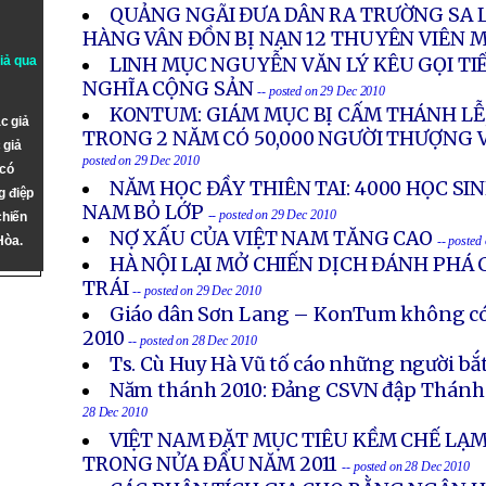
QUẢNG NGÃI ĐƯA DÂN RA TRƯỜNG SA L
HÀNG VÂN ĐỒN BỊ NẠN 12 THUYÊN VIÊN 
giả qua
LINH MỤC NGUYỄN VĂN LÝ KÊU GỌI TI
NGHĨA CỘNG SẢN
-- posted on 29 Dec 2010
KONTUM: GIÁM MỤC BỊ CẤM THÁNH LỄ,
c giả
TRONG 2 NĂM CÓ 50,000 NGƯỜI THƯỢNG 
 giả
posted on 29 Dec 2010
 có
NĂM HỌC ĐẦY THIÊN TAI: 4000 HỌC SI
g điệp
NAM BỎ LỚP
-- posted on 29 Dec 2010
chiến
NỢ XẤU CỦA VIỆT NAM TĂNG CAO
Hòa.
-- posted
HÀ NỘI LẠI MỞ CHIẾN DỊCH ĐÁNH PHÁ
TRÁI
-- posted on 29 Dec 2010
Giáo dân Sơn Lang – KonTum không có
2010
-- posted on 28 Dec 2010
Ts. Cù Huy Hà Vũ tố cáo những người bắ
Năm thánh 2010: Đảng CSVN đập Thánh
28 Dec 2010
VIỆT NAM ĐẶT MỤC TIÊU KỀM CHẾ LẠM
TRONG NỬA ĐẦU NĂM 2011
-- posted on 28 Dec 2010