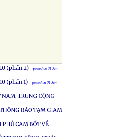
0 (phần 2)
-- posted on 01 Jan
0 (phần 1)
-- posted on 01 Jan
T NAM, TRUNG CỘNG
--
 THÔNG BÁO TẠM GIAM
H PHỦ CAM BỐT VỀ