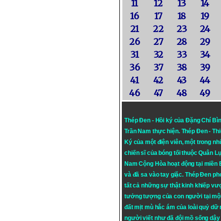
11
12
13
14
16
17
18
19
21
22
23
24
26
27
28
29
31
32
33
34
36
37
38
39
41
42
43
44
46
47
48
49
Thép Đen - Hồi ký của Đặng Chí Bì
Trần Nam thực hiện.
Thép Đen
- Th
Ký của một điện viên, một trong n
chiến sĩ của bóng tối thuộc Quân L
Nam Cộng Hòa hoạt động tại miền
và đã sa vào tay giặc. Thép Đen ph
tất cả những sự thật kinh khiếp vượ
tưởng tượng của con người tại mộ
đất mịt mù hắc ám của loài quỷ dữ
người viết như đã đội mồ sống dậy