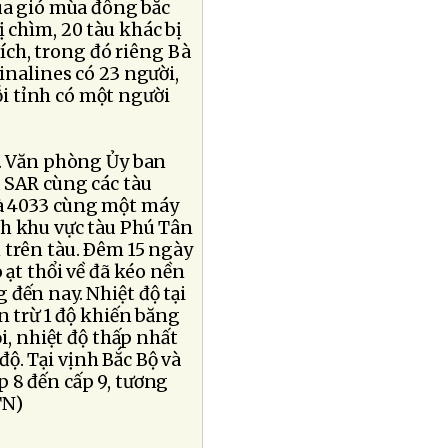
ua gió mùa đông bắc
 chìm, 20 tàu khác bị
ch, trong đó riêng Bà
inalines có 23 người,
i tỉnh có một người
n. Văn phòng Ủy ban
u SAR cùng các tàu
và 4033 cùng một máy
nh khu vực tàu Phú Tân
trên tàu. Ðêm 15 ngày
ạt thổi về đã kéo nền
 đến nay. Nhiệt độ tại
n trừ 1 độ khiến băng
ội, nhiệt độ thấp nhất
độ. Tại vịnh Bắc Bộ và
 8 đến cấp 9, tương
TN)