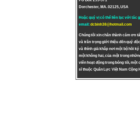
PO Box 255-571
Dorchester, MA. 02125, USA
Hoặc quý vị có thể liên lạc với tác 
email:
dcbinh38@hotmail.com
Chúng tôi xin chân thành cám ơn tá
và trân trọng giới thiệu đến quý độc
và thính giả khắp nơi một bộ hồi ký
một không hai, của một trong nhữn
viên hoạt động trong bóng tối, một 
sĩ thuộc Quân Lực Việt Nam Cộng 