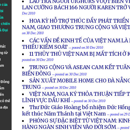
LÀO TRẢ NGƯỜI UIGHURS VƯỢT BIÊN V
n của
LAN CƯỠNG BÁCH 166 NGƯỜI KAREN TRỞ 
bi
Dec 2010
ủa
HOA KỲ HỖ TRỢ THÚC ĐẨY PHÁT TRIỂN 
 chiến
NAM, GIAO THƯƠNG TRUNG CỘNG VÀ VIỆ
à
Đại
on 30 Dec 2010
CÁC VẤN ĐỀ KINH TẾ CỦA VIỆT NAM L
THIẾU KIỂM SOÁT
phát
-- posted on 30 Dec 2010
ng từ
11 THỦY THỦ VIỆT NAM BỊ MẤT TÍCH Ở
g
posted on 30 Dec 2010
Nam
TRUNG CỘNG VÀ ASEAN CAM KẾT TUÂN
BIỂN ĐÔNG
-- posted on 30 Dec 2010
SẢN XUẤT MOBILE HOME CHO ĐÀ NẴNG
n Đông
TRUNG
-- posted on 30 Dec 2010
năm
VIỆT NAM, NGA KÝ THỎA THUẬN TIẾP 
đến
LĨNH VỰC DẦU KHÍ
 có thể
-- posted on 30 Dec 2010
Thư Ðức Giáo Hoàng bổ nhiệm Ðức Hồng 
a địa
kết thúc Năm Thánh tại Việt Nam
-- posted on 29 
PHÓNG SỰ ĐẶC BIỆT TỪ VIỆT NAM: KIN
HÀNG NGÀN SINH VIÊN VÀO ĐỜI SỚM
-- poste