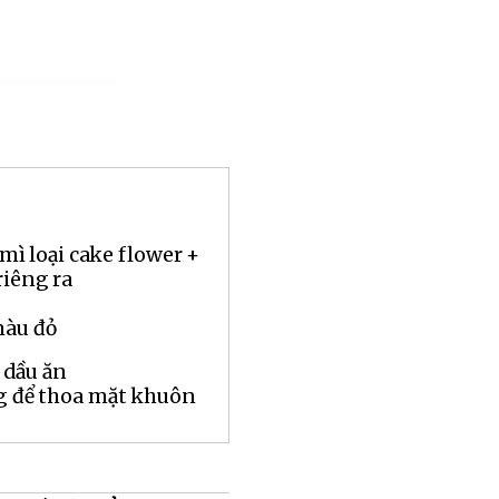
 mì loại cake flower +
riêng ra
màu đỏ
 dầu ăn
ng để thoa mặt khuôn