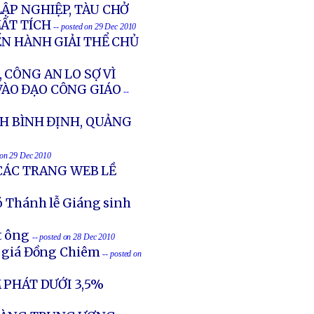
ẬP NGHIỆP, TÀU CHỞ
MẤT TÍCH
-- posted on 29 Dec 2010
ẾN HÀNH GIẢI THỂ CHỦ
 CÔNG AN LO SỢ VÌ
VÀO ĐẠO CÔNG GIÁO
--
NH BÌNH ĐỊNH, QUẢNG
 on 29 Dec 2010
 CÁC TRANG WEB LỀ
 Thánh lễ Giáng sinh
t ông
-- posted on 28 Dec 2010
 giá Đồng Chiêm
-- posted on
 PHÁT DƯỚI 3,5%