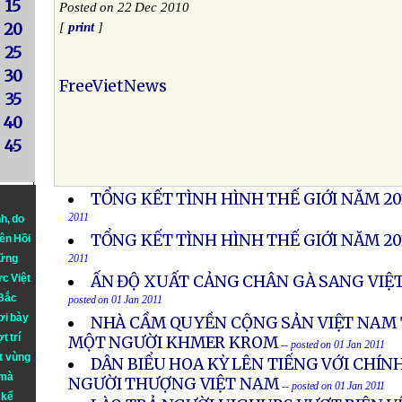
15
Posted on 22 Dec 2010
20
[
print
]
25
30
FreeVietNews
35
40
45
TỔNG KẾT TÌNH HÌNH THẾ GIỚI NĂM 201
2011
nh
, do
TỔNG KẾT TÌNH HÌNH THẾ GIỚI NĂM 201
iên Hồi
hững
2011
ực Việt
ẤN ĐỘ XUẤT CẢNG CHÂN GÀ SANG VIỆ
 Bắc
posted on 01 Jan 2011
ơi bày
NHÀ CẦM QUYỀN CỘNG SẢN VIỆT NAM
t trí
MỘT NGƯỜI KHMER KROM
-- posted on 01 Jan 2011
t vùng
DÂN BIỂU HOA KỲ LÊN TIẾNG VỚI CHÍN
 mà
NGƯỜI THƯỢNG VIỆT NAM
-- posted on 01 Jan 2011
 kể