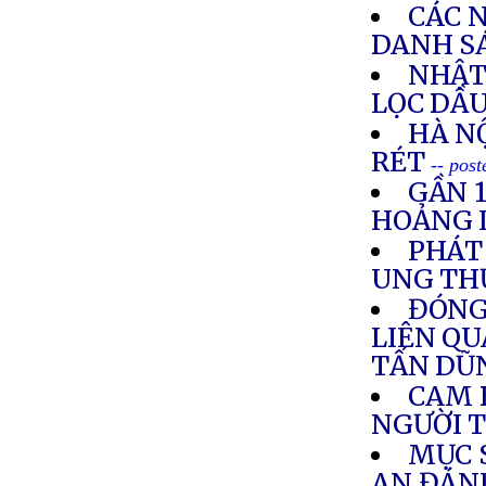
CÁC 
DANH S
NHẬT
LỌC DẦU
HÀ NỘ
RÉT
-- pos
GẦN 
HOẢNG 
PHÁT
UNG THƯ
ĐÓNG
LIÊN Q
TẤN DŨ
CAM 
NGƯỜI 
MỤC 
AN ĐÁNH