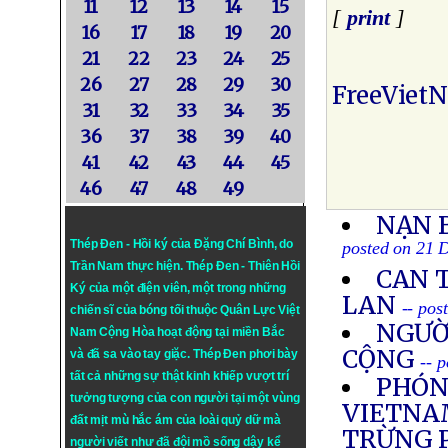
11
12
13
14
15
[
print
]
16
17
18
19
20
21
22
23
24
25
26
27
28
29
30
FreeViet
31
32
33
34
35
36
37
38
39
40
41
42
43
44
45
46
47
48
49
NẠN 
Thép Đen - Hồi ký của Đặng Chí Bình
, do
posted on 21 
Trần Nam thực hiện.
Thép Đen
- Thiên Hồi
CAN 
Ký của một điện viên, một trong những
LAN
-- pos
chiến sĩ của bóng tối thuộc Quân Lực Việt
NGƯỜ
Nam Cộng Hòa hoạt động tại miền Bắc
CỘNG
và đã sa vào tay giặc. Thép Đen phơi bày
-- 
tất cả những sự thật kinh khiếp vượt trí
PHÓN
tưởng tượng của con người tại một vùng
VIETNAM
đất mịt mù hắc ám của loài quỷ dữ mà
TRỪNG 
người viết như đã đội mồ sống dậy kể