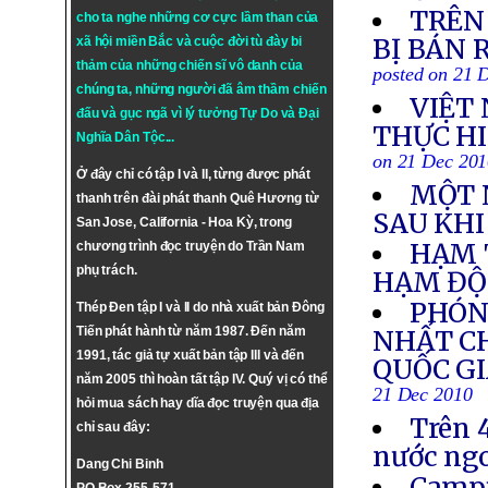
TRÊN
cho ta nghe những cơ cực lầm than của
BỊ BÁN 
xã hội miền Bắc và cuộc đời tù đày bi
thảm của những chiến sĩ vô danh của
posted on 21 
chúng ta, những người đã âm thầm chiến
VIỆT
đấu và gục ngã vì lý tưởng
Tự Do
và
Đại
THỰC HI
Nghĩa Dân Tộc
...
on 21 Dec 20
Ở đây chỉ có tập I và II, từng được phát
MỘT 
thanh trên đài phát thanh Quê Hương từ
SAU KHI
San Jose, California - Hoa Kỳ, trong
HẠM 
chương trình đọc truyện do Trần Nam
phụ trách.
HẠM ĐỘI
PHÓN
Thép Đen tập I và II do nhà xuất bản Đông
Tiến phát hành từ năm 1987. Đến năm
NHẤT C
1991, tác giả tự xuất bản tập III và đến
QUỐC GI
năm 2005 thì hoàn tất tập IV. Quý vị có thể
21 Dec 2010
hỏi mua sách hay dĩa đọc truyện qua địa
Trên 
chỉ sau đây:
nước ngo
Dang Chi Binh
Campu