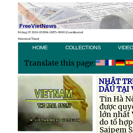
FreeVietNews
Fri Aug 07 2026 03:33:04 GMT+0000 (Coordinated
Universal Time)
HOME
COLLECTIONS
VIDE
Translate this page:
NHẬT TR
DẦU TẠI
Tin Hà Nộ
được quy
lớn nhất 
do tổ hợp
Saipem S.