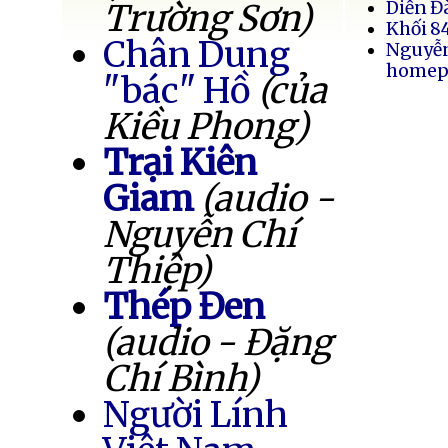
Trường Sơn)
Diễn Đ
Khối 8
Chân Dung
Nguyễ
homep
"bác" Hồ
(của
Kiều Phong)
Trại Kiên
Giam
(audio -
Nguyễn Chí
Thiệp)
Thép Đen
(audio - Đặng
Chí Bình)
Người Lính