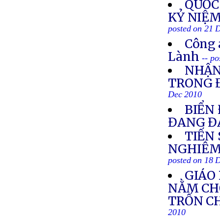
QUỐC
KỶ NIỆM
posted on 21 
Công 
Lành
-- p
NHẬN
TRONG 
Dec 2010
BIỂN
ĐANG Đ
TIẾN 
NGHIÊM
posted on 18 
GIÁO
NẰM CHỜ
TRỐN CH
2010