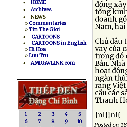
HOME
đồng xây
Archives
tổng kinh
NEWS
doanh gồm
»
Commentaries
Nam, hai
»
Tin The Gioi
CARTOONS
Chủ đầu t
CARTOONS in English
vay của 
»
Hi Hoa
trong đó
»
Luu Tru
Bản. Nhà
AMIGAVLINK.com
hoạt động
ngàn thù
rằng Việt
cầu các 
Thanh Hó
{nl}{nl}
1
2
3
4
5
6
7
8
9
10
Posted on 1