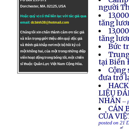
PO Box 255-571
người T
Dorchester, MA. 02125, USA
13,00
Hoặc quý vị có thể liên lạc với tác giả qua
tăng lươ
email:
dcbinh38@hotmail.com
13,00
Chúng tôi xin chân thành cám ơn tác giả
tăng lươ
và trân trọng giới thiệu đến quý độc giả
Bức t
và thính giả khắp nơi một bộ hồi ký có
một không hai, của một trong những điệp
Trung
viên hoạt động trong bóng tối, một chiến
tại Biển
sĩ thuộc Quân Lực Việt Nam Cộng Hòa.
Cộng 
đưa trở 
HACK
LIỆU Đ
NHÂN
--
CÁN 
CỦA VI
posted on 21 