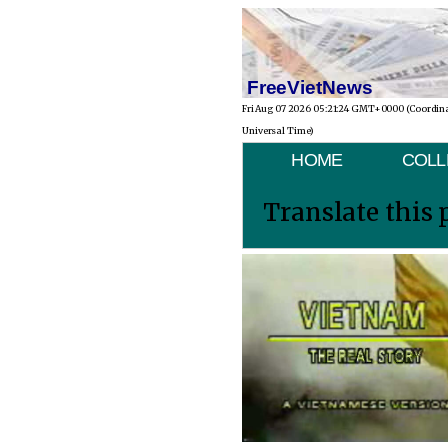
FreeVietNews
Fri Aug 07 2026 05:21:24 GMT+0000 (Coordin
Universal Time)
HOME
COLL
Translate this 