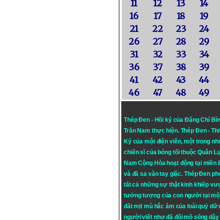
11
12
13
14
16
17
18
19
21
22
23
24
26
27
28
29
31
32
33
34
36
37
38
39
41
42
43
44
46
47
48
49
Thép Đen - Hồi ký của Đặng Chí Bì
Trần Nam thực hiện.
Thép Đen
- Th
Ký của một điện viên, một trong n
chiến sĩ của bóng tối thuộc Quân L
Nam Cộng Hòa hoạt động tại miền
và đã sa vào tay giặc. Thép Đen ph
tất cả những sự thật kinh khiếp vượ
tưởng tượng của con người tại mộ
đất mịt mù hắc ám của loài quỷ dữ
người viết như đã đội mồ sống dậy