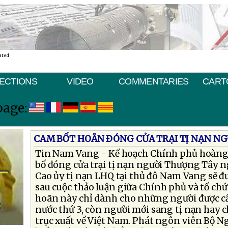
ated
ECTIONS
VIDEO
COMMENTARIES
CART
page:
CAM BỐT HOÃN ÐÓNG CỬA TRẠI TỊ NẠN N
Tin Nam Vang - Kế hoạch Chính phủ hoàng
bố đóng cửa trại tị nạn người Thượng Tây 
Cao ủy tị nạn LHQ tại thủ đô Nam Vang sẽ đư
sau cuộc thảo luận giữa Chính phủ và tổ chứ
hoãn này chỉ dành cho những người được cấ
nước thứ 3, còn người mới sang tị nạn hay c
trục xuất về Việt Nam. Phát ngôn viên Bộ N