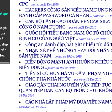
CPC
-- posted on 21 Dec 2010
HACKERS CỘNG SẢN VIỆT NAM DÙNG N
giả qua
ĐÁNH CẮP PASSWORD CÁ NHÂN
-- posted on 21 D
CÁN BỘ LÃNH ĐẠO ĐOÀN PENCAK SILAT
CÔNG Ở NAM DƯƠNG
-- posted on 21 Dec 2010
c giả
QUỐC HỘI TIỂU BANG NAM ÚC TỔ CHỨC
 giả
ĐỊNH CƯ CỦA NGƯỜI VIỆT
 có
-- posted on 21 Dec 2010
Công an đánh đập, bắt giữ nhiều tín đồ
g điệp
NHẬN XÉT VỀ NHỮNG THAY ĐỔI NHÂN
chiến
SẢN VIỆT NAM
Hòa.
-- posted on 18 Dec 2010
BIỂN ĐỘNG MẠNH ẢNH HƯỞNG NHIỀU 
BIỂN ĐÔNG
-- posted on 18 Dec 2010
TIẾN SĨ CÙ HUY HÀ VŨ ĐÃ VI PHẠM NG
CHỐNG PHÁ NHÀ NƯỚC
-- posted on 18 Dec 2010
GIÁO DÂN THÁI NGUYÊN VẪN TIẾP TỤC
QUAN TIẾP DÂN, CÁN BỘ TRỐN CHUI KHÔN
18 Dec 2010
CÁC NHÀ LẬP PHÁP MỸ ĐƯA VIỆT NAM 
posted on 18 Dec 2010