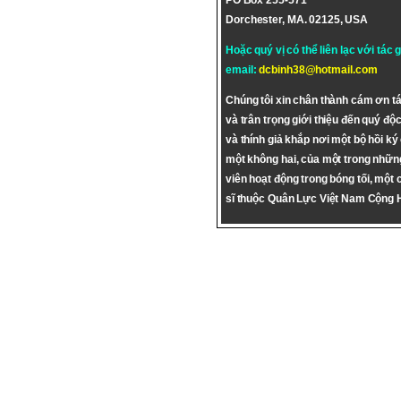
PO Box 255-571
Dorchester, MA. 02125, USA
Hoặc quý vị có thể liên lạc với tác 
email:
dcbinh38@hotmail.com
Chúng tôi xin chân thành cám ơn tá
và trân trọng giới thiệu đến quý độc
và thính giả khắp nơi một bộ hồi ký
một không hai, của một trong nhữn
viên hoạt động trong bóng tối, một 
sĩ thuộc Quân Lực Việt Nam Cộng 