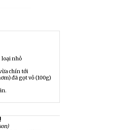
 loại nhỏ
vừa chín tới
hơm) đã gọt vỏ (100g)
ăn.
!
son)