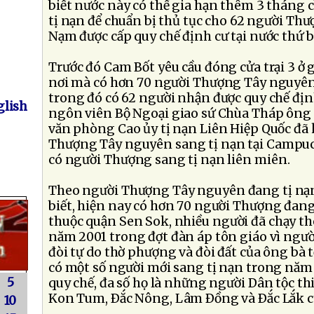
biết nước này có thể gia hạn thêm 3 tháng
tị nạn để chuẩn bị thủ tục cho 62 người Thư
Nạm được cấp quy chế định cư tại nước thứ b
Trước đó Cam Bốt yêu cầu đóng cửa trại 3 ở
nơi mà có hơn 70 người Thượng Tây nguyên
trong đó có 62 người nhận được quy chế địn
lish
ngôn viên Bộ Ngoại giao sứ Chùa Tháp ông
văn phòng Cao ủy tị nạn Liên Hiệp Quốc đã 
Thượng Tây nguyên sang tị nạn tại Campuch
có người Thượng sang tị nạn liên miên.
Theo người Thượng Tây nguyên đang tị nạ
biết, hiện nay có hơn 70 người Thượng đang 
thuộc quận Sen Sok, nhiều người đã chạy th
năm 2001 trong đợt đàn áp tôn giáo vì ngư
đòi tự do thờ phượng và đòi đất của ông bà 
có một số người mới sang tị nạn trong năm
5
quy chế, đa số họ là những người Dân tộc thi
Kon Tum, Ðắc Nông, Lâm Ðồng và Ðắc Lắk c
10