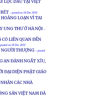
 LỌC DẦU TẠI VIỆT
Ó RÉT
-- posted on 18 Dec 2010
HOẢNG LOẠN VÌ TAI
Y UNG THƯ Ở HÀ NỘI
--
 CÓ LIÊN QUAN ĐẾN
 posted on 18 Dec 2010
N NGƯỜI THƯỢNG
-- posted
 AN ĐÁNH NGẤT XỈU,
I ĐẠI DIỆN PHẬT GIÁO
N NHÂN CÁC NHÀ
CỘNG SẢN VIỆT NAM ĐÃ