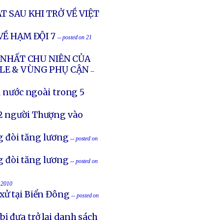
 SAU KHI TRỞ VỀ VIỆT
Ề HẠM ĐỘI 7
-- posted on 21
 NHẤT CHU NIÊN CỦA
LE & VÙNG PHỤ CẬN
--
a nước ngoài trong 5
62 người Thượng vào
 đòi tăng lương
-- posted on
 đòi tăng lương
-- posted on
c 2010
xử tại Biển Đông
-- posted on
ị đưa trở lại danh sách