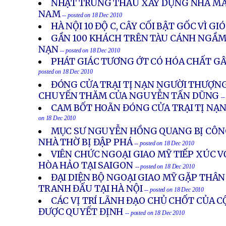
NHẬT TRÚNG THẦU XÂY DỰNG NHÀ MÁY
NAM
-- posted on 18 Dec 2010
HÀ NỘI 10 ĐỘ C, CÂY CỐI BẬT GỐC VÌ GI
GẦN 100 KHÁCH TRÊN TÀU CÁNH NGẦM 
NẠN
-- posted on 18 Dec 2010
PHÁT GIÁC TƯƠNG ỚT CÓ HÓA CHẤT GÂ
posted on 18 Dec 2010
ĐÓNG CỬA TRẠI TỊ NẠN NGƯỜI THƯỢNG
CHUYẾN THĂM CỦA NGUYỄN TẤN DŨNG
--
CAM BỐT HOÃN ĐÓNG CỬA TRẠI TỊ NẠ
on 18 Dec 2010
MỤC SƯ NGUYỄN HỒNG QUANG BỊ CÔNG
NHÀ THỜ BỊ ĐẬP PHÁ
-- posted on 18 Dec 2010
VIÊN CHỨC NGOẠI GIAO MỸ TIẾP XÚC VỚ
HÒA HẢO TẠI SAIGON
-- posted on 18 Dec 2010
ĐẠI DIỆN BỘ NGOẠI GIAO MỸ GẶP THÂ
TRANH ĐẤU TẠI HÀ NỘI
-- posted on 18 Dec 2010
CÁC VỊ TRÍ LÃNH ĐẠO CHỦ CHỐT CỦA 
ĐƯỢC QUYẾT ĐỊNH
-- posted on 18 Dec 2010