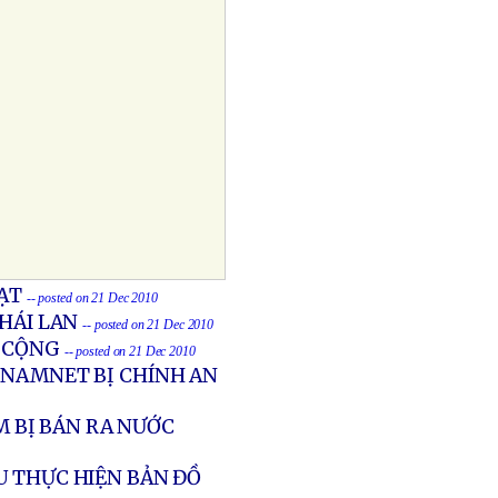
ẠT
-- posted on 21 Dec 2010
HÁI LAN
-- posted on 21 Dec 2010
G CỘNG
-- posted on 21 Dec 2010
ETNAMNET BỊ CHÍNH AN
M BỊ BÁN RA NƯỚC
U THỰC HIỆN BẢN ĐỒ