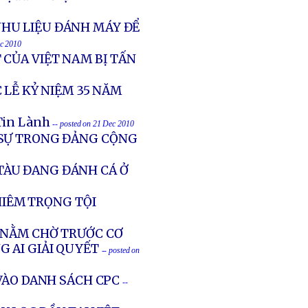
HU LIỆU ĐÁNH MÁY ĐỂ
ec 2010
 CỦA VIỆT NAM BỊ TẤN
 LỄ KỶ NIỆM 35 NĂM
 Tin Lành
-- posted on 21 Dec 2010
 SỰ TRONG ĐẢNG CỘNG
TÀU ĐANG ĐÁNH CÁ Ở
HIÊM TRỌNG TỘI
 NẰM CHỜ TRƯỚC CƠ
G AI GIẢI QUYẾT
-- posted on
VÀO DANH SÁCH CPC
--