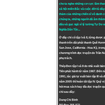
cho ta nghe những cơ cực lầm tha
xã hội miền Bắc và cuộc đời tù đày 
thảm của những chiến sĩ vô danh c
chúng ta, những người đã âm thầm
đấu và gục ngã vì lý tưởng
Tự Do
v
Nghĩa Dân Tộc
...
Ở đây chỉ có tập I và II, từng được 
thanh trên đài phát thanh Quê Hươ
San Jose, California - Hoa Kỳ, tron
chương trình đọc truyện do Trần 
phụ trách.
Thép Đen tập I và II do nhà xuất bả
Tiến phát hành từ năm 1987. Đến 
1991, tác giả tự xuất bản tập III và 
năm 2005 thì hoàn tất tập IV. Quý vị
hỏi mua sách hay dĩa đọc truyện qu
chỉ sau đây:
Dang Chi Binh