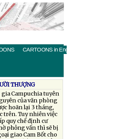
OONS
CARTOONS in English
GƯỜI THƯỢNG
 gia Campuchia tuyên
nguyên của văn phòng
ợc hoãn lại 3 tháng,
c trên. Tuy nhiên việc
p quy chế định cư
hờ phỏng vấn thì sẽ bị
goại giao Cam Bốt cho