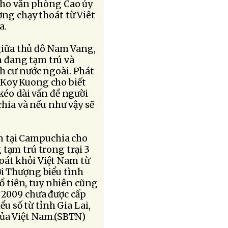
 cho văn phòng Cao ủy
ợng chạy thoát từ Viêt
a.
 giữa thủ đô Nam Vang,
 đang tạm trú và
h cư nước ngoài. Phát
 Koy Kuong cho biết
kéo dài vấn đề người
ia và nếu như vậy sẽ
n tại Campuchia cho
tạm trú trong trại 3
oát khỏi Việt Nam từ
ời Thượng biểu tình
tổ tiên, tuy nhiên cũng
 2009 chưa được cấp
ểu số từ tỉnh Gia Lai,
ủa Việt Nam.(SBTN)