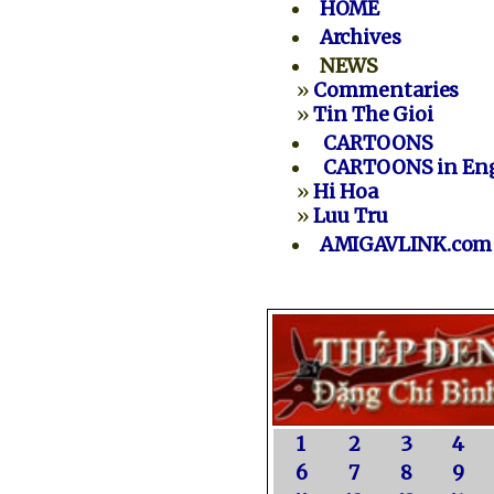
HOME
Archives
NEWS
»
Commentaries
»
Tin The Gioi
CARTOONS
CARTOONS in Eng
»
Hi Hoa
»
Luu Tru
AMIGAVLINK.com
1
2
3
4
6
7
8
9