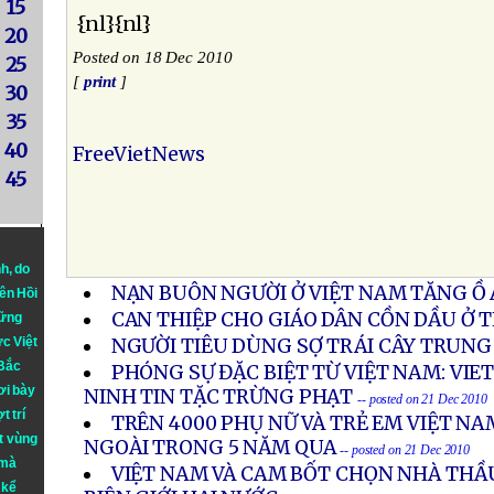
15
{nl}{nl}
20
Posted on 18 Dec 2010
25
[
print
]
30
35
40
FreeVietNews
45
nh
, do
NẠN BUÔN NGƯỜI Ở VIỆT NAM TĂNG Ồ 
iên Hồi
CAN THIỆP CHO GIÁO DÂN CỒN DẦU Ở T
hững
ực Việt
NGƯỜI TIÊU DÙNG SỢ TRÁI CÂY TRUN
 Bắc
PHÓNG SỰ ĐẶC BIỆT TỪ VIỆT NAM: VI
ơi bày
NINH TIN TẶC TRỪNG PHẠT
-- posted on 21 Dec 2010
t trí
TRÊN 4000 PHỤ NỮ VÀ TRẺ EM VIỆT NA
t vùng
NGOÀI TRONG 5 NĂM QUA
-- posted on 21 Dec 2010
 mà
VIỆT NAM VÀ CAM BỐT CHỌN NHÀ THẦ
 kể