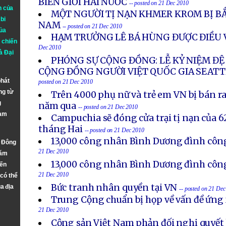
BIÊN GIỚI HAI NƯỚC
-- posted on 21 Dec 2010
n của
MỘT NGƯỜI TỊ NẠN KHMER KROM BỊ BẮT
bi
NAM
-- posted on 21 Dec 2010
ủa
HẠM TRƯỞNG LÊ BÁ HÙNG ĐƯỢC ĐIỀU V
 chiến
Dec 2010
à
Đại
PHÓNG SỰ CỘNG ĐỒNG: LỄ KỶ NIỆM ĐỆ
CỘNG ĐỒNG NGƯỜI VIỆT QUỐC GIA SEATT
phát
posted on 21 Dec 2010
ng từ
Trên 4000 phụ nữ và trẻ em VN bị bán r
g
năm qua
-- posted on 21 Dec 2010
Nam
Campuchia sẽ đóng cửa trại tị nạn của 
tháng Hai
-- posted on 21 Dec 2010
13,000 công nhân Bình Dương đình công
n Đông
21 Dec 2010
năm
13,000 công nhân Bình Dương đình công
đến
21 Dec 2010
 có thể
Bức tranh nhân quyền tại VN
a địa
-- posted on 21 De
Trung Cộng chuẩn bị họp về vấn đề ứng 
21 Dec 2010
Cộng sản Việt Nam phản đối nghị quyết b