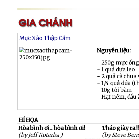
Mực Xào Thập Cẩm
Nguyên liệu:
- 250g mực ống
- 1 quả dưa leo
- 2 quả cà chua 
- 1/4 quả dứa (t
- 10g tỏi băm
- Hạt nêm, dầu 
HÍ HỌA
Hòa bình ơi... hòa bình ơi!
Tháo giày ra !!
(by Jeff Koterba )
(by Steve Ben