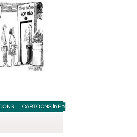
OONS
CARTOONS in English