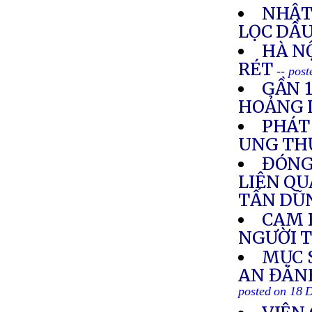
NHẬT
LỌC DẦU
HÀ NỘ
RÉT
-- pos
GẦN 
HOẢNG 
PHÁT
UNG THƯ
ĐÓNG
LIÊN Q
TẤN DŨ
CAM 
NGƯỜI 
MỤC 
AN ĐÁNH
posted on 18 