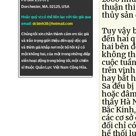
PO Box 255-571
thuận thi
Dorchester, MA. 02125, USA
thủy sản 
Hoặc quý vị có thể liên lạc với tác giả qua
email:
dcbinh38@hotmail.com
Tuy vậy 
Chúng tôi xin chân thành cám ơn tác giả
đến hai 
và trân trọng giới thiệu đến quý độc giả
hai bên đ
và thính giả khắp nơi một bộ hồi ký có
không thể
một không hai, của một trong những điệp
cuộc tuầ
viên hoạt động trong bóng tối, một chiến
sĩ thuộc Quân Lực Việt Nam Cộng Hòa.
trên vịnh
hay bắt h
Sa đều bị
hoặc đâm
thấy Hà 
Bắc Kinh,
các cơ sở
đối chỉ c
hề thối l