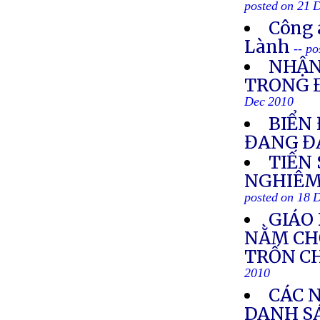
posted on 21 
Công 
Lành
-- p
NHẬN
TRONG 
Dec 2010
BIỂN
ĐANG Đ
TIẾN 
NGHIÊM
posted on 18 
GIÁO
NẰM CHỜ
TRỐN CH
2010
CÁC 
DANH S