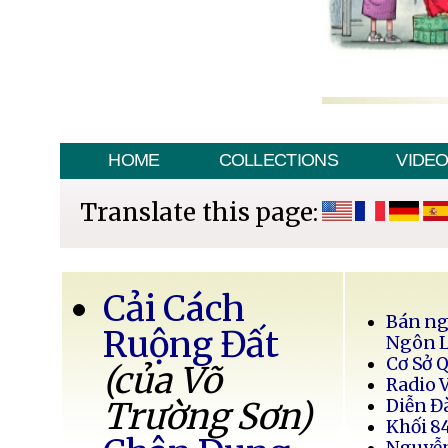
HOME
COLLECTIONS
VIDE
Translate this page:
Cải Cách
Bán ng
Ruộng Đất
Ngôn 
Cơ Sở 
(của Võ
Radio 
Trường Sơn)
Diễn Đ
Khối 8
Nguyễ