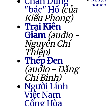
Chân Dung
homep
"bác" Hồ
(của
Kiều Phong)
Trại Kiên
Giam
(audio -
Nguyễn Chí
Thiệp)
Thép Đen
(audio - Đặng
Chí Bình)
Người Lính
Việt Nam
Cộng Hòa