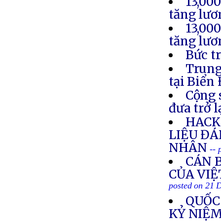
13,00
tăng lươ
13,00
tăng lươ
Bức t
Trung
tại Biển
Cộng 
đưa trở 
HACK
LIỆU Đ
NHÂN
--
CÁN 
CỦA VI
posted on 21 
QUỐC
KỶ NIỆM