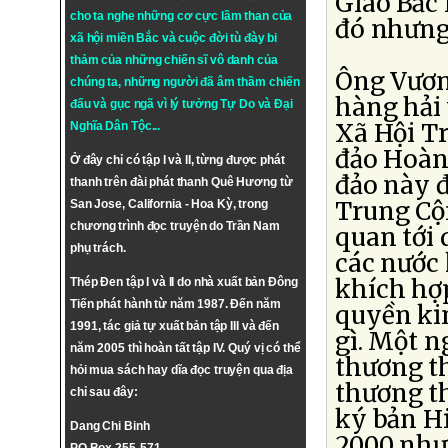
Giao Bắc 
cho ta nghe những cơ cực lầm than của
đó nhưng 
xã hội miền Bắc và cuộc đời tù đày bi
thảm của những chiến sĩ vô danh của
Ông Vương
chúng ta, những người đã âm thầm chiến
hàng hải 
đấu và gục ngã vì lý tưởng
Tự Do
và
Đại
Xã Hội T
Nghĩa Dân Tộc
...
đảo Hoàng
Ở đây chỉ có tập I và II, từng được phát
đảo này đ
thanh trên đài phát thanh Quê Hương từ
Trung Cộn
San Jose, California - Hoa Kỳ, trong
chương trình đọc truyện do Trần Nam
quan tới 
phụ trách.
các nước
khích hợp
Thép Đen tập I và II do nhà xuất bản Đông
Tiến phát hành từ năm 1987. Đến năm
quyền ki
1991, tác giả tự xuất bản tập III và đến
gì. Một n
năm 2005 thì hoàn tất tập IV. Quý vị có thể
thương th
hỏi mua sách hay dĩa đọc truyện qua địa
thương t
chỉ sau đây:
ký bản H
Dang Chi Binh
2000 như