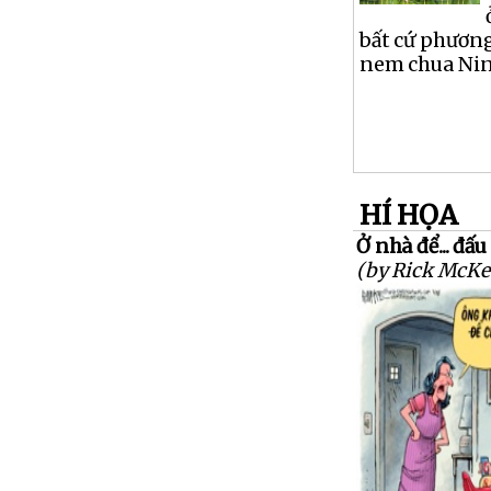
bất cứ phương
nem chua Nin
HÍ HỌA
Ở nhà để... đấ
(by Rick McKe