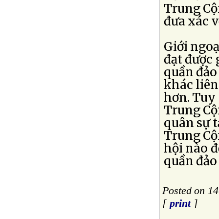
Trung Cộn
đưa xác 
Giới ngoạ
đạt được 
quần đảo
khác liên
hơn. Tuy
Trung Cộn
quân sự 
Trung Cộn
hội nào đ
quần đảo
Posted on 1
[
print
]