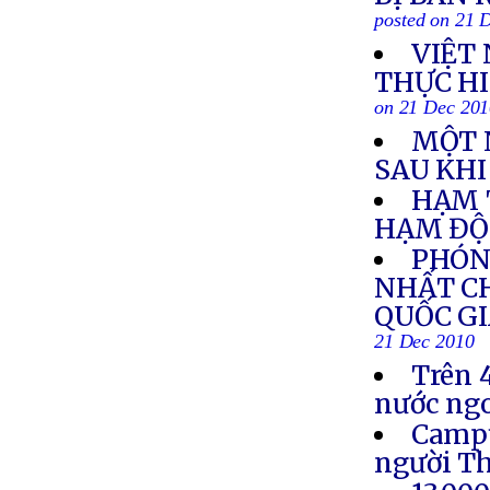
posted on 21 
VIỆT
THỰC HI
on 21 Dec 20
MỘT 
SAU KHI
HẠM 
HẠM ĐỘI
PHÓN
NHẤT C
QUỐC GI
21 Dec 2010
Trên 
nước ngo
Campu
người T