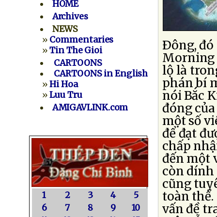
HOME
Archives
NEWS
»
Commentaries
Ðông, đó
»
Tin The Gioi
Morning P
CARTOONS
lộ là tro
CARTOONS in English
phán bí m
»
Hi Hoa
nói Bắc K
»
Luu Tru
đóng của 
AMIGAVLINK.com
một số vi
để đạt đư
chấp nhận
đến một v
còn dính 
cũng tuy
toàn thể.
1
2
3
4
5
vấn đề tr
6
7
8
9
10