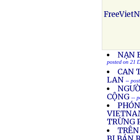
FreeViet
NẠN 
posted on 21 
CAN 
LAN
-- pos
NGƯỜ
CỘNG
-- 
PHÓN
VIETNAM
TRỪNG 
TRÊN
BỊ BÁN 