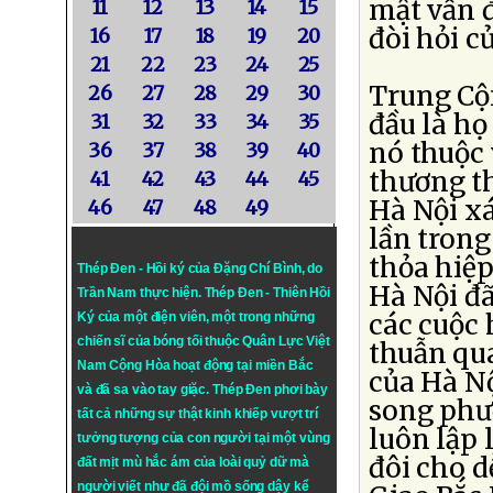
mật vẫn đ
11
12
13
14
15
đòi hỏi c
16
17
18
19
20
21
22
23
24
25
Trung Cộn
26
27
28
29
30
đầu là h
31
32
33
34
35
nó thuộc 
36
37
38
39
40
thương th
41
42
43
44
45
Hà Nội x
46
47
48
49
lần tron
thỏa hiệp
Thép Đen - Hồi ký của Đặng Chí Bình
, do
Hà Nội đã
Trần Nam thực hiện.
Thép Đen
- Thiên Hồi
các cuộc
Ký của một điện viên, một trong những
chiến sĩ của bóng tối thuộc Quân Lực Việt
thuẫn qu
Nam Cộng Hòa hoạt động tại miền Bắc
của Hà Nộ
và đã sa vào tay giặc. Thép Đen phơi bày
song phư
tất cả những sự thật kinh khiếp vượt trí
luôn lập 
tưởng tượng của con người tại một vùng
đôi cho d
đất mịt mù hắc ám của loài quỷ dữ mà
người viết như đã đội mồ sống dậy kể