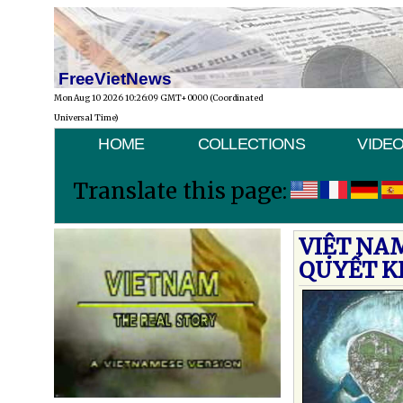
FreeVietNews
Mon Aug 10 2026 10:26:09 GMT+0000 (Coordinated
Universal Time)
HOME
COLLECTIONS
VIDE
Translate this page:
VIỆT NA
QUYẾT K