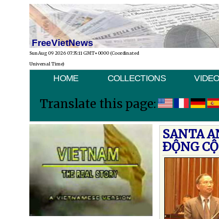
FreeVietNews
Sun Aug 09 2026 07:35:11 GMT+0000 (Coordinated
Universal Time)
HOME
COLLECTIONS
VIDE
Translate this page:
SANTA A
ÐỘNG CỘ