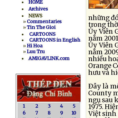
HOME
Archives
NEWS
những đó
»
Commentaries
trong thờ
»
Tin The Gioi
Ủy Viên G
CARTOONS
năm 2001
CARTOONS in English
Ủy Viên 
»
Hi Hoa
năm 2009
»
Luu Tru
nhiều ho
AMIGAVLINK.com
Orange Co
hưu và hi
Ðây là m
County m
ngụ sau 
1975. Hiệ
1
2
3
4
5
Việt sinh
6
7
8
9
10