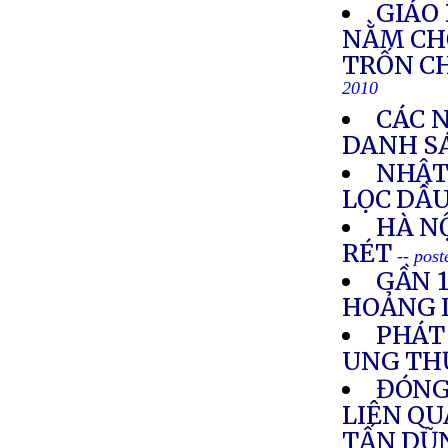
GIÁO
NẰM CHỜ
TRỐN CH
2010
CÁC 
DANH S
NHẬT
LỌC DẦU
HÀ NỘ
RÉT
-- pos
GẦN 
HOẢNG 
PHÁT
UNG THƯ
ĐÓNG
LIÊN Q
TẤN DŨ