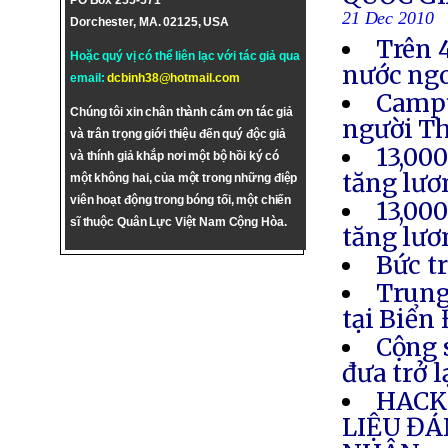
PO Box 255-571
21 Dec 2010
Dorchester, MA. 02125, USA
Trên 
Hoặc quý vị có thể liên lạc với tác giả qua
nước ngo
email:
dcbinh38@hotmail.com
Campu
Chúng tôi xin chân thành cám ơn tác giả
người T
và trân trọng giới thiệu đến quý độc giả
13,00
và thính giả khắp nơi một bộ hồi ký có
tăng lươ
một không hai, của một trong những điệp
viên hoạt động trong bóng tối, một chiến
13,00
sĩ thuộc Quân Lực Việt Nam Cộng Hòa.
tăng lươ
Bức t
Trung
tại Biển
Cộng 
đưa trở 
HACK
LIỆU Đ