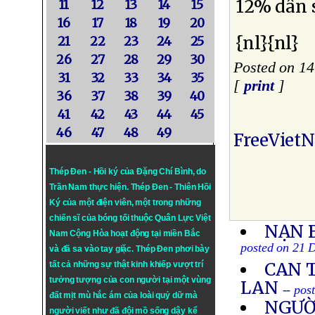
12% dân 
11
12
13
14
15
16
17
18
19
20
{nl}{nl}
21
22
23
24
25
26
27
28
29
30
Posted on 1
31
32
33
34
35
[
print
]
36
37
38
39
40
41
42
43
44
45
46
47
48
49
FreeViet
Thép Đen - Hồi ký của Đặng Chí Bình
, do
Trần Nam thực hiện.
Thép Đen
- Thiên Hồi
Ký của một điện viên, một trong những
chiến sĩ của bóng tối thuộc Quân Lực Việt
NẠN 
Nam Cộng Hòa hoạt động tại miền Bắc
posted on 21 
và đã sa vào tay giặc. Thép Đen phơi bày
CAN 
tất cả những sự thật kinh khiếp vượt trí
tưởng tượng của con người tại một vùng
LAN
-- pos
đất mịt mù hắc ám của loài quỷ dữ mà
NGƯỜ
người viết như đã đội mồ sống dậy kể