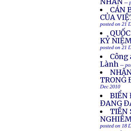
NHÂN
--
CÁN 
CỦA VI
posted on 21 
QUỐC
KỶ NIỆM
posted on 21 
Công 
Lành
-- p
NHẬN
TRONG 
Dec 2010
BIỂN
ĐANG Đ
TIẾN 
NGHIÊM
posted on 18 