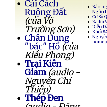
Cải Cách
Bán ng
Ruộng Đất
Ngôn 
Cơ Sở 
(của Võ
Radio 
Trường Sơn)
Diễn Đ
Khối 8
Chân Dung
Nguyễ
homep
"bác" Hồ
(của
Kiều Phong)
Trại Kiên
Giam
(audio -
Nguyễn Chí
Thiệp)
Thép Đen
(audio - Đặng