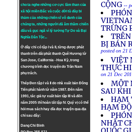
CỘNG
-- 
cho ta nghe những cơ cực lầm than của
PHÓN
xã hội miền Bắc và cuộc đời tù đày bi
thảm của những chiến sĩ vô danh của
VIETNAM
chúng ta, những người đã âm thầm chiến
TRỪNG 
đấu và gục ngã vì lý tưởng
Tự Do
và
Đại
TRÊN
Nghĩa Dân Tộc
...
BỊ BÁN 
Ở đây chỉ có tập I và II, từng được phát
posted on 21 
thanh trên đài phát thanh Quê Hương từ
VIỆT
San Jose, California - Hoa Kỳ, trong
THỰC HI
chương trình đọc truyện do Trần Nam
phụ trách.
on 21 Dec 20
MỘT 
Thép Đen tập I và II do nhà xuất bản Đông
SAU KHI
Tiến phát hành từ năm 1987. Đến năm
1991, tác giả tự xuất bản tập III và đến
HẠM 
năm 2005 thì hoàn tất tập IV. Quý vị có thể
HẠM ĐỘI
hỏi mua sách hay dĩa đọc truyện qua địa
PHÓN
chỉ sau đây:
NHẤT C
Dang Chi Binh
QUỐC GI