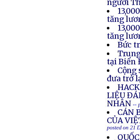
người T
13,00
tăng lươ
13,00
tăng lươ
Bức t
Trung
tại Biển
Cộng 
đưa trở 
HACK
LIỆU Đ
NHÂN
--
CÁN 
CỦA VI
posted on 21 
QUỐC