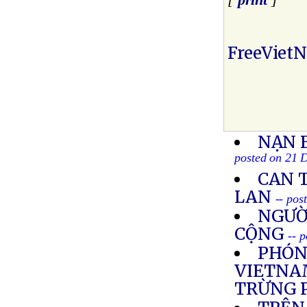
[
print
]
FreeViet
NẠN 
posted on 21 
CAN 
LAN
-- pos
NGƯỜ
CỘNG
-- 
PHÓN
VIETNAM
TRỪNG 