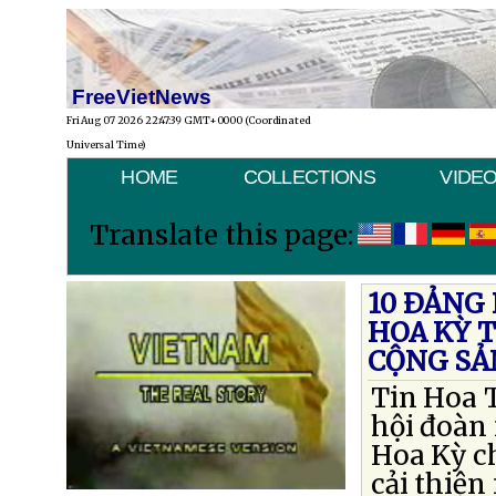
FreeVietNews
Fri Aug 07 2026 22:47:39 GMT+0000 (Coordinated
Universal Time)
HOME
COLLECTIONS
VIDE
Translate this page:
10 ÐẢNG 
HOA KỲ T
CỘNG SẢ
Tin Hoa T
hội đoàn 
Hoa Kỳ ch
cải thiện