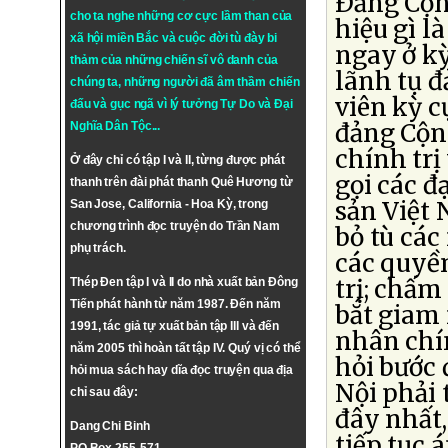
Ðảng Cộn
cho ta nghe những cơ cực lầm than của
hiệu gì là
xã hội miền Bắc và cuộc đời tù đày bi
ngay ở kỳ
thảm của những chiến sĩ vô danh của
lãnh tụ đ
chúng ta, những người đã âm thầm chiến
viên kỳ c
đấu và gục ngã vì lý tưởng
Tự Do
và
Đại
đảng Cộng
Nghĩa Dân Tộc
...
chính trị
Ở đây chỉ có tập I và II, từng được phát
gọi các đ
thanh trên đài phát thanh Quê Hương từ
sản Việt
San Jose, California - Hoa Kỳ, trong
chương trình đọc truyện do Trần Nam
bỏ tù các
phụ trách.
các quyền
trị; chấm
Thép Đen tập I và II do nhà xuất bản Đông
Tiến phát hành từ năm 1987. Đến năm
bắt giam 
1991, tác giả tự xuất bản tập III và đến
nhân chín
năm 2005 thì hoàn tất tập IV. Quý vị có thể
hỏi bước 
hỏi mua sách hay dĩa đọc truyện qua địa
Nội phải 
chỉ sau đây:
đây nhất,
Dang Chi Binh
tiếp tục 