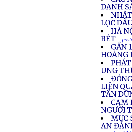
DANH S
NHẬT
LỌC DẦU
HÀ NỘ
RÉT
-- pos
GẦN 
HOẢNG 
PHÁT
UNG THƯ
ĐÓNG
LIÊN Q
TẤN DŨ
CAM 
NGƯỜI 
MỤC 
AN ĐÁNH