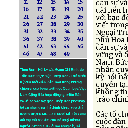
dân sự và
11
12
13
14
15
dài nên h
16
17
18
19
20
với bạo đ
21
22
23
24
25
viết tron
26
27
28
29
30
Ngoại Trư
31
32
33
34
35
phủ Hoa K
36
37
38
39
40
dân sự và
41
42
43
44
45
vững và ổ
46
47
48
49
Nam. Bức 
nhân quy
Thép Đen - Hồi ký của Đặng Chí Bình
, do
kỳ hồi n
Trần Nam thực hiện.
Thép Đen
- Thiên Hồi
quyền tại
Ký của một điện viên, một trong những
chiến sĩ của bóng tối thuộc Quân Lực Việt
không th
Nam Cộng Hòa hoạt động tại miền Bắc
trào chín
và đã sa vào tay giặc. Thép Đen phơi bày
tất cả những sự thật kinh khiếp vượt trí
Các tổ ch
tưởng tượng của con người tại một vùng
cuộc đàn 
đất mịt mù hắc ám của loài quỷ dữ mà
người viết như đã đội mồ sống dậy kể