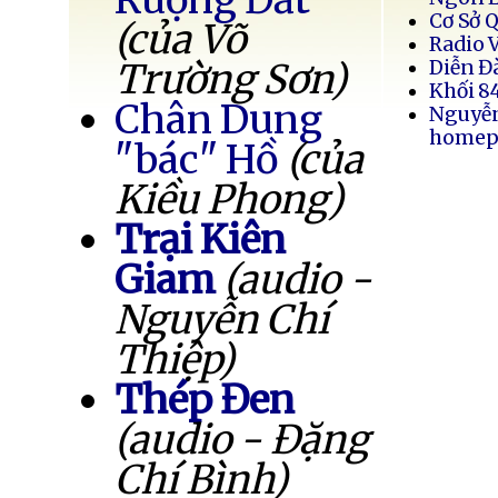
Cơ Sở 
(của Võ
Radio 
Trường Sơn)
Diễn Đ
Khối 8
Chân Dung
Nguyễ
homep
"bác" Hồ
(của
Kiều Phong)
Trại Kiên
Giam
(audio -
Nguyễn Chí
Thiệp)
Thép Đen
(audio - Đặng
Chí Bình)