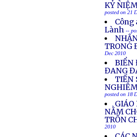
KỶ NIỆM
posted on 21 
Công 
Lành
-- p
NHẬN
TRONG 
Dec 2010
BIỂN
ĐANG Đ
TIẾN 
NGHIÊM
posted on 18 
GIÁO
NẰM CHỜ
TRỐN CH
2010
CÁC 