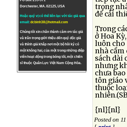
PO Box 255-571
trọng nhâ
Dorchester, MA. 02125, USA
để cải th
Hoặc quý vị có thể liên lạc với tác giả qua
email:
dcbinh38@hotmail.com
Trong các
Chúng tôi xin chân thành cám ơn tác giả
ở Hoa Kỳ,
và trân trọng giới thiệu đến quý độc giả
luôn cho 
và thính giả khắp nơi một bộ hồi ký có
nhà cầm 
một không hai, của một trong những điệp
sách dài 
viên hoạt động trong bóng tối, một chiến
sĩ thuộc Quân Lực Việt Nam Cộng Hòa.
nhưng kh
chưa bao
tôn giáo
thuộc loạ
nhiên.(S
{nl}{nl}
Posted on 1