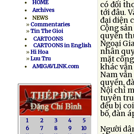
HOME
có đối th
Archives
tới đâu. 
NEWS
đại diện
»
Commentaries
Cộng sản 
»
Tin The Gioi
quyền th
CARTOONS
Ngoại Gia
CARTOONS in English
nhân quy
»
Hi Hoa
mặt công
»
Luu Tru
khác vẫn
AMIGAVLINK.com
Nam vẫn 
quyền, đà
Nội chỉ m
tuyên tr
đều bị co
bố, đàn á
1
2
3
4
5
Người dân
6
7
8
9
10