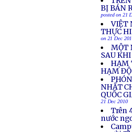
TRÊN
BỊ BÁN 
posted on 21 
VIỆT
THỰC HI
on 21 Dec 20
MỘT 
SAU KHI
HẠM 
HẠM ĐỘI
PHÓN
NHẤT C
QUỐC GI
21 Dec 2010
Trên 
nước ngo
Campu