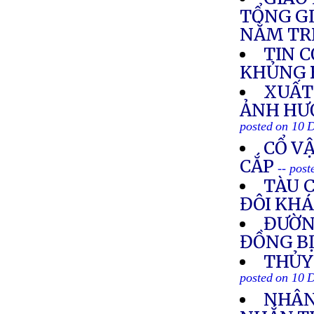
TỔNG GI
NẰM TR
TIN 
KHỦNG 
XUẤT
ẢNH HƯ
posted on 10 
CỔ V
CẮP
-- pos
TÀU 
ĐÔI KH
ĐƯỜNG
ĐỒNG B
THỦY
posted on 10 
NHÂN 