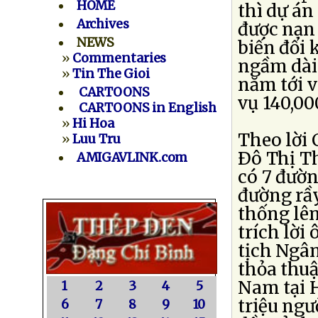
HOME
thì dự án
Archives
được nạn 
NEWS
biến đổi 
»
Commentaries
ngầm dài 
»
Tin The Gioi
năm tới v
CARTOONS
vụ 140,0
CARTOONS in English
»
Hi Hoa
Theo lời 
»
Luu Tru
Ðô Thị T
AMIGAVLINK.com
có 7 đườn
đường rầy
thống lên
trích lời
tịch Ngân
thỏa thuậ
Nam tại H
1
2
3
4
5
triệu ng
6
7
8
9
10