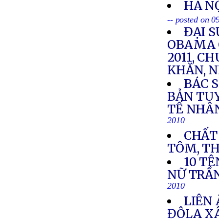
HÀ NỘ
-- posted on 
ĐẠI 
OBAMA 
2011, 
KHĂN, 
BÁC 
BẢN TU
TẾ NHÂ
2010
CHẤT
TÔM, THÓ
10 TÊ
NỮ TRẦ
2010
LIÊN 
ĐÔLA X