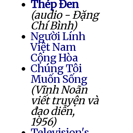
Thép Đen
(audio - Đặng
Chí Bình)
Người Lính
Việt Nam
Cộng Hòa
Chúng Tôi
Muốn Sống
(Vĩnh Noãn
viết truyện và
đạo diễn,
1956)
Television's