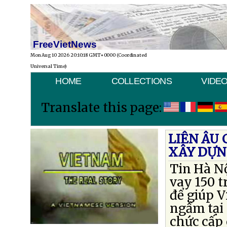
FreeVietNews
Mon Aug 10 2026 20:10:18 GMT+0000 (Coordinated
Universal Time)
HOME
COLLECTIONS
VIDE
Translate this page:
LIÊN ÂU 
XÂY DỰN
Tin Hà N
vay 150 t
để giúp 
ngầm tại
chức cấp