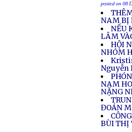
posted on 08 
THÊM
NAM BỊ 
NẾU 
LÂM VÀ
HỘI 
NHÓM HỌ
Krist
Nguyễn 
PHÓNG
NAM HO
NẶNG N
TRUN
ĐOÁN M
CÔNG
BÙI THỊ