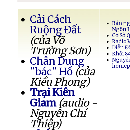
Cải Cách
Bán ng
Ruộng Đất
Ngôn 
Cơ Sở 
(của Võ
Radio 
Trường Sơn)
Diễn Đ
Khối 8
Chân Dung
Nguyễ
homep
"bác" Hồ
(của
Kiều Phong)
Trại Kiên
Giam
(audio -
Nguyễn Chí
Thiệp)