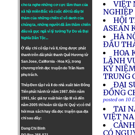
VIỆT 
cho ta nghe những cơ cực lầm than của
NGHIỆP
xã hội miền Bắc và cuộc đời tù đày bi
HỘI 
thảm của những chiến sĩ vô danh của
chúng ta, những người đã âm thầm chiến
ASEAN 
đấu và gục ngã vì lý tưởng
Tự Do
và
Đại
HÀ NỘ
Nghĩa Dân Tộc
...
ĐẦU THÁ
Ở đây chỉ có tập I và II, từng được phát
HOA 
thanh trên đài phát thanh Quê Hương từ
LÃNH VỰ
San Jose, California - Hoa Kỳ, trong
KỶ NIỆM
chương trình đọc truyện do Trần Nam
TRUNG 
phụ trách.
ĐẠI S
Thép Đen tập I và II do nhà xuất bản Đông
ĐỒNG CH
Tiến phát hành từ năm 1987. Đến năm
1991, tác giả tự xuất bản tập III và đến
posted on 10 
năm 2005 thì hoàn tất tập IV. Quý vị có thể
TAI 
hỏi mua sách hay dĩa đọc truyện qua địa
VIỆT N
chỉ sau đây:
CẢNH
Dang Chi Binh
CÓ NGUY