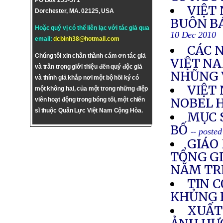
PO Box 255-571
VIỆT 
Dorchester, MA. 02125, USA
BUÔN B
Hoặc quý vị có thể liên lạc với tác giả qua
10 Dec 2010
email:
dcbinh38@hotmail.com
CÁC 
Chúng tôi xin chân thành cám ơn tác giả
VIỆT N
và trân trọng giới thiệu đến quý độc giả
NHŨNG 
và thính giả khắp nơi một bộ hồi ký có
VIỆT
một không hai, của một trong những điệp
NOBEL 
viên hoạt động trong bóng tối, một chiến
sĩ thuộc Quân Lực Việt Nam Cộng Hòa.
MỤC 
BỐ
-- poste
GIÁO
TỔNG GI
NẰM TR
TIN 
KHỦNG 
XUẤT