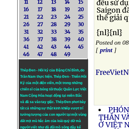
đều sử d
11
12
13
14
15
Saigon đ
16
17
18
19
20
thể giải 
21
22
23
24
25
26
27
28
29
30
{nl}{nl}
31
32
33
34
35
36
37
38
39
40
Posted on 0
41
42
43
44
45
[
print
]
46
47
48
49
FreeViet
Thép Đen - Hồi ký của Đặng Chí Bình
, do
Trần Nam thực hiện.
Thép Đen
- Thiên Hồi
Ký của một điện viên, một trong những
chiến sĩ của bóng tối thuộc Quân Lực Việt
Nam Cộng Hòa hoạt động tại miền Bắc
và đã sa vào tay giặc. Thép Đen phơi bày
PHÓNG
tất cả những sự thật kinh khiếp vượt trí
tưởng tượng của con người tại một vùng
THẦN VÀ
đất mịt mù hắc ám của loài quỷ dữ mà
Ở VIỆT
người viết như đã đội mồ sống dậy kể