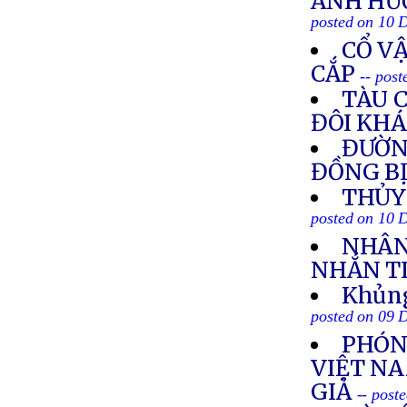
ẢNH HƯ
posted on 10 
CỔ V
CẮP
-- pos
TÀU 
ĐÔI KH
ĐƯỜNG
ĐỒNG B
THỦY
posted on 10 
NHÂN 
NHẮN T
Khủng
posted on 09 
PHÓN
VIỆT N
GIẢ
-- post