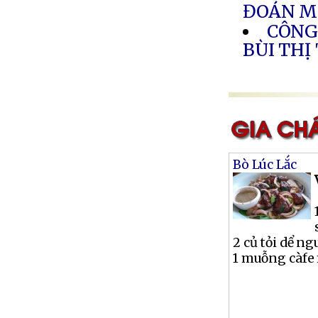
ĐOÁN M
CÔNG
BÙI THỊ
Bò Lúc Lắc
2 củ tỏi dể n
1 muỗng càfe 