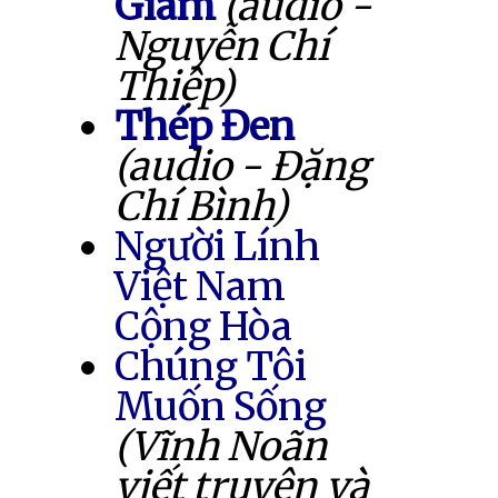
Giam
(audio -
Nguyễn Chí
Thiệp)
Thép Đen
(audio - Đặng
Chí Bình)
Người Lính
Việt Nam
Cộng Hòa
Chúng Tôi
Muốn Sống
(Vĩnh Noãn
viết truyện và