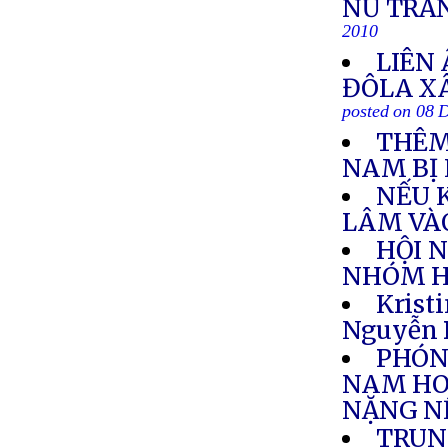
NỮ TRẦ
2010
LIÊN 
ĐÔLA X
posted on 08 
THÊM
NAM BỊ 
NẾU 
LÂM VÀ
HỘI 
NHÓM HỌ
Krist
Nguyễn 
PHÓNG
NAM HO
NẶNG N
TRUN