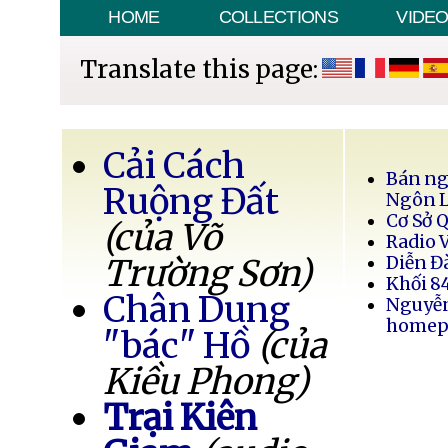
HOME
COLLECTIONS
VIDE
Translate this page:
Cải Cách
Bán ng
Ruộng Đất
Ngôn 
Cơ Sở 
(của Võ
Radio 
Trường Sơn)
Diễn Đ
Khối 8
Chân Dung
Nguyễ
homep
"bác" Hồ
(của
Kiều Phong)
Trại Kiên