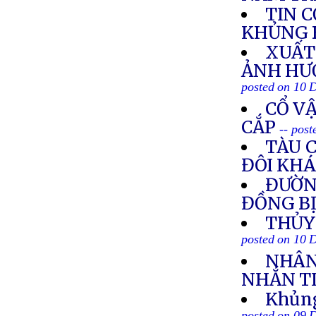
TIN 
KHỦNG 
XUẤT
ẢNH HƯ
posted on 10 
CỔ V
CẮP
-- pos
TÀU 
ĐÔI KH
ĐƯỜNG
ĐỒNG B
THỦY
posted on 10 
NHÂN 
NHẮN T
Khủng