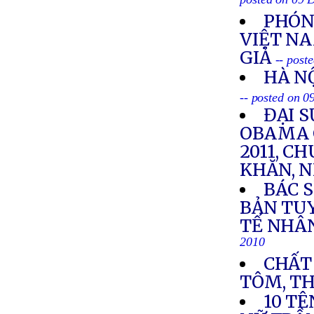
posted on 09 
PHÓN
VIỆT N
GIẢ
-- post
HÀ NỘ
-- posted on 
ĐẠI 
OBAMA 
2011, 
KHĂN, 
BÁC 
BẢN TU
TẾ NHÂ
2010
CHẤT
TÔM, THÓ
10 TÊ