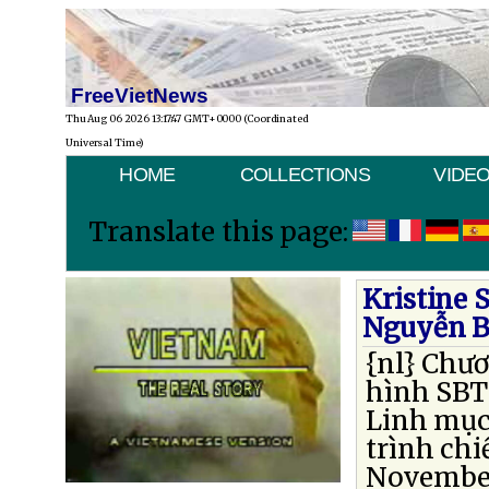
FreeVietNews
Thu Aug 06 2026 13:17:47 GMT+0000 (Coordinated
Universal Time)
HOME
COLLECTIONS
VIDE
Translate this page:
Kristine
Nguyễn B
{nl} Chươ
hình SBT
Linh mục
trình chi
November