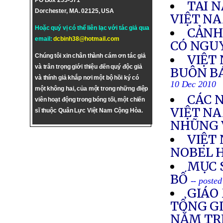
PO Box 255-571
TAI 
Dorchester, MA. 02125, USA
VIỆT N
Hoặc quý vị có thể liên lạc với tác giả qua
CẢNH
email:
dcbinh38@hotmail.com
CÓ NGUY
Chúng tôi xin chân thành cám ơn tác giả
VIỆT 
và trân trọng giới thiệu đến quý độc giả
BUÔN B
và thính giả khắp nơi một bộ hồi ký có
10 Dec 2010
một không hai, của một trong những điệp
CÁC 
viên hoạt động trong bóng tối, một chiến
VIỆT N
sĩ thuộc Quân Lực Việt Nam Cộng Hòa.
NHŨNG 
VIỆT
NOBEL 
MỤC 
BỐ
-- poste
GIÁO
TỔNG GI
NẰM TR