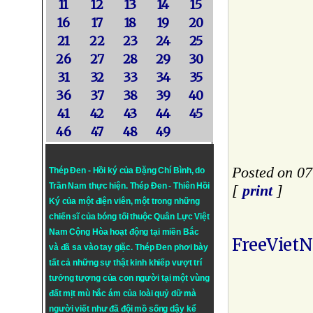
11
12
13
14
15
16
17
18
19
20
21
22
23
24
25
26
27
28
29
30
31
32
33
34
35
36
37
38
39
40
41
42
43
44
45
46
47
48
49
Posted on 0
Thép Đen - Hồi ký của Đặng Chí Bình
, do
Trần Nam thực hiện.
Thép Đen
- Thiên Hồi
[
print
]
Ký của một điện viên, một trong những
chiến sĩ của bóng tối thuộc Quân Lực Việt
Nam Cộng Hòa hoạt động tại miền Bắc
FreeViet
và đã sa vào tay giặc. Thép Đen phơi bày
tất cả những sự thật kinh khiếp vượt trí
tưởng tượng của con người tại một vùng
đất mịt mù hắc ám của loài quỷ dữ mà
người viết như đã đội mồ sống dậy kể