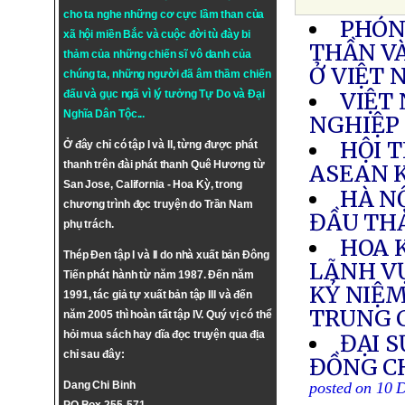
cho ta nghe những cơ cực lầm than của
PHÓNG
xã hội miền Bắc và cuộc đời tù đày bi
THẦN VÀ
thảm của những chiến sĩ vô danh của
Ở VIỆT
chúng ta, những người đã âm thầm chiến
đấu và gục ngã vì lý tưởng
Tự Do
và
Đại
VIỆT 
Nghĩa Dân Tộc
...
NGHIỆP
HỘI 
Ở đây chỉ có tập I và II, từng được phát
thanh trên đài phát thanh Quê Hương từ
ASEAN 
San Jose, California - Hoa Kỳ, trong
HÀ NỘ
chương trình đọc truyện do Trần Nam
ĐẦU THÁ
phụ trách.
HOA 
Thép Đen tập I và II do nhà xuất bản Đông
LÃNH VỰ
Tiến phát hành từ năm 1987. Đến năm
KỶ NIỆM
1991, tác giả tự xuất bản tập III và đến
TRUNG 
năm 2005 thì hoàn tất tập IV. Quý vị có thể
hỏi mua sách hay dĩa đọc truyện qua địa
ĐẠI S
chỉ sau đây:
ĐỒNG CH
Dang Chi Binh
posted on 10 