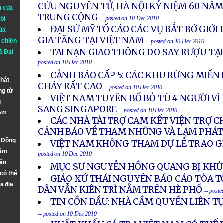
CỨU NGUYÊN TỬ, HÀ NỘI KỶ NIỆM 60 NĂM
n của
TRUNG CỘNG
-- posted on 10 Dec 2010
bi
ĐẠI SỨ MỸ TỐ CÁO CÁC VỤ BẮT BỚ GIỚI
ủa
GIA TĂNG TẠI VIỆT NAM
 chiến
-- posted on 10 Dec 2010
TAI NẠN GIAO THÔNG DO SAY RƯỢU TẠ
à
Đại
posted on 10 Dec 2010
CẢNH BÁO CẤP 5: CÁC KHU RỪNG MIỀN 
phát
CHÁY RẤT CAO
-- posted on 10 Dec 2010
ng từ
VIỆT NAM TUYÊN BỐ BỎ TÙ 4 NGƯỜI V
g
SANG SINGAPORE
-- posted on 10 Dec 2010
Nam
CÁC NHÀ TÀI TRỢ CAM KẾT VIỆN TRỢ 
CẢNH BÁO VỀ THAM NHŨNG VÀ LẠM PHÁ
n Đông
VIỆT NAM KHÔNG THAM DỰ LỄ TRAO G
năm
posted on 10 Dec 2010
đến
MỤC SƯ NGUYỄN HỒNG QUANG BỊ KH
 có thể
GIÁO XỨ THÁI NGUYÊN BÁO CÁO TÒA T
a địa
DÂN VẪN KIÊN TRÌ NẰM TRÊN HÈ PHỐ
-- post
TIN CỒN DẦU: NHÀ CẦM QUYỀN LIÊN T
-- posted on 10 Dec 2010