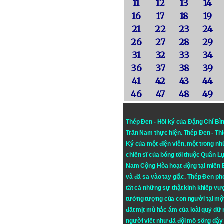
11
12
13
14
16
17
18
19
21
22
23
24
26
27
28
29
31
32
33
34
36
37
38
39
41
42
43
44
46
47
48
49
Thép Đen - Hồi ký của Đặng Chí Bì
Trần Nam thực hiện.
Thép Đen
- Th
Ký của một điện viên, một trong n
chiến sĩ của bóng tối thuộc Quân L
Nam Cộng Hòa hoạt động tại miền
và đã sa vào tay giặc. Thép Đen ph
tất cả những sự thật kinh khiếp vượ
tưởng tượng của con người tại mộ
đất mịt mù hắc ám của loài quỷ dữ
người viết như đã đội mồ sống dậy