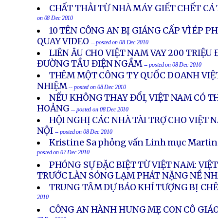
CHẤT THẢI TỪ NHÀ MÁY GIẾT CHẾT CÁ T
on 08 Dec 2010
10 TÊN CÔNG AN BỊ GIÁNG CẤP VÌ ÉP 
QUAY VIDEO
-- posted on 08 Dec 2010
LIÊN ÂU CHO VIỆT NAM VAY 200 TRIỆU
ĐƯỜNG TẦU ĐIỆN NGẦM
-- posted on 08 Dec 2010
THÊM MỘT CÔNG TY QUỐC DOANH VIỆT
NHIỆM
-- posted on 08 Dec 2010
NẾU KHÔNG THAY ĐỔI, VIỆT NAM CÓ 
HOẢNG
-- posted on 08 Dec 2010
HỘI NGHỊ CÁC NHÀ TÀI TRỢ CHO VIỆT
NỘI
-- posted on 08 Dec 2010
Kristine Sa phỏng vấn Linh mục Marti
posted on 07 Dec 2010
PHÓNG SỰ ĐẶC BIỆT TỪ VIỆT NAM: VI
TRƯỚC LÀN SÓNG LẠM PHÁT NẶNG NỀ N
TRUNG TÂM DỰ BÁO KHÍ TƯỢNG BỊ CH
2010
CÔNG AN HÀNH HUNG MẸ CON CÔ GIÁO