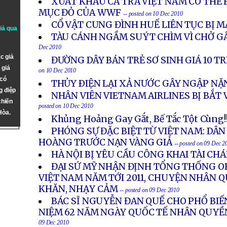
XUẤT KHẨU CÁ TRA VIỆT NAM CÓ THỂ 
MỤC ĐỎ CỦA WWF
-- posted on 10 Dec 2010
CỔ VẬT CUNG ĐÌNH HUẾ LIÊN TỤC BỊ 
giả qua
TÀU CÁNH NGẦM SUÝT CHÌM VÌ CHỞ G
Dec 2010
c giả
ĐƯỜNG DÂY BÁN TRẺ SƠ SINH GIÁ 10 T
 giả
on 10 Dec 2010
 có
THỦY ÐIỆN LẠI XẢ NƯỚC GÂY NGẬP N
g điệp
NHÂN VIÊN VIETNAM AIRLINES BỊ BẮT 
chiến
posted on 10 Dec 2010
Hòa.
Khủng Hoảng Gay Gắt, Bế Tắc Tột Cùng!
PHÓNG SỰ ĐẶC BIỆT TỪ VIỆT NAM: DÂ
HOÀNG TRƯỚC NẠN VÀNG GIẢ
-- posted on 09 Dec 2
HÀ NỘI BỊ YÊU CẦU CÔNG KHAI TÀI CH
ĐẠI SỨ MỸ NHẬN ĐỊNH TỔNG THỐNG 
VIỆT NAM NĂM TỚI 2011, CHUYỆN NHÂN 
KHĂN, NHẠY CẢM
-- posted on 09 Dec 2010
BÁC SĨ NGUYỄN ĐAN QUẾ CHO PHỔ BIẾ
NIỆM 62 NĂM NGÀY QUỐC TẾ NHÂN QUYỀN
09 Dec 2010