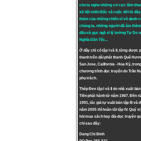
cho ta nghe những cơ cực lầm tha
xã hội miền Bắc và cuộc đời tù đày 
thảm của những chiến sĩ vô danh c
chúng ta, những người đã âm thầm
đấu và gục ngã vì lý tưởng
Tự Do
v
Nghĩa Dân Tộc
...
Ở đây chỉ có tập I và II, từng được 
thanh trên đài phát thanh Quê Hươ
San Jose, California - Hoa Kỳ, tron
chương trình đọc truyện do Trần 
phụ trách.
Thép Đen tập I và II do nhà xuất bả
Tiến phát hành từ năm 1987. Đến 
1991, tác giả tự xuất bản tập III và 
năm 2005 thì hoàn tất tập IV. Quý vị
hỏi mua sách hay dĩa đọc truyện qu
chỉ sau đây:
Dang Chi Binh