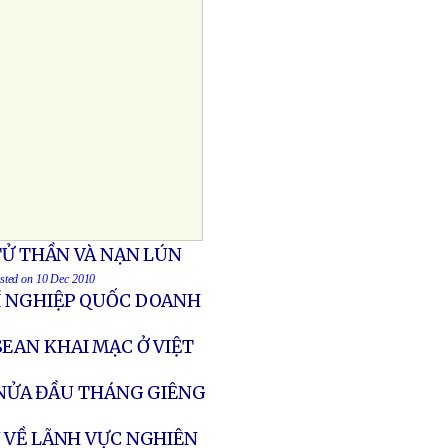
TỬ THẦN VÀ NẠN LÚN
osted on 10 Dec 2010
XÍ NGHIỆP QUỐC DOANH
EAN KHAI MẠC Ở VIỆT
O NỬA ĐẦU THÁNG GIÊNG
 VỀ LÃNH VỰC NGHIÊN