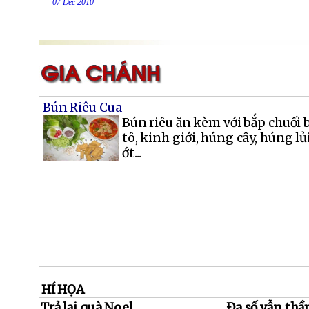
07 Dec 2010
Bún Riêu Cua
Bún riêu ăn kèm với bắp chuối 
tô, kinh giới, húng cây, húng l
ớt...
HÍ HỌA
Trả lại quà Noel
Đa số vẫn thầ