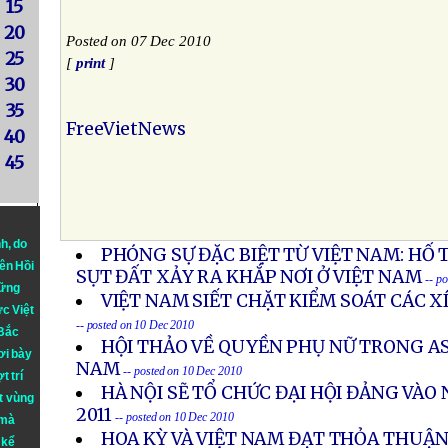
15
20
Posted on 07 Dec 2010
25
[
print
]
30
35
FreeVietNews
40
45
nh
, do
PHÓNG SỰ ĐẶC BIỆT TỪ VIỆT NAM: HỐ 
iên Hồi
SỤT ĐẤT XẢY RA KHẮP NƠI Ở VIỆT NAM
-- p
hững
VIỆT NAM SIẾT CHẶT KIỂM SOÁT CÁC 
ực Việt
-- posted on 10 Dec 2010
 Bắc
HỘI THẢO VỀ QUYỀN PHỤ NỮ TRONG AS
ơi bày
NAM
-- posted on 10 Dec 2010
t trí
HÀ NỘI SẼ TỔ CHỨC ĐẠI HỘI ĐẢNG VÀ
t vùng
2011
-- posted on 10 Dec 2010
 mà
HOA KỲ VÀ VIỆT NAM ĐẠT THỎA THUẬN
 kể