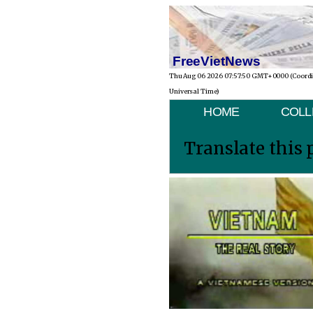
FreeVietNews
Thu Aug 06 2026 07:57:50 GMT+0000 (Coord
Universal Time)
HOME
COLL
Translate this 