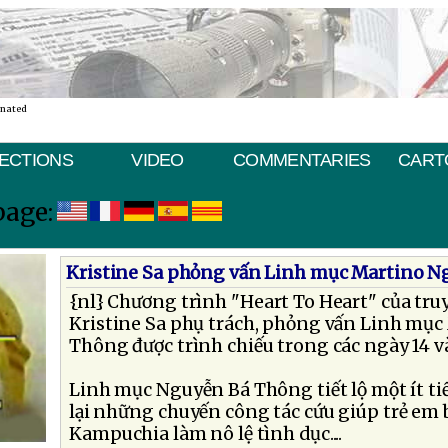
inated
ECTIONS
VIDEO
COMMENTARIES
CART
page:
Kristine Sa phỏng vấn Linh mục Martino 
{nl} Chương trình "Heart To Heart" của tr
Kristine Sa phụ trách, phỏng vấn Linh mụ
Thông được trình chiếu trong các ngày 14 v
Linh mục Nguyễn Bá Thông tiết lộ một ít tiể
lại những chuyến công tác cứu giúp trẻ em 
Kampuchia làm nô lệ tình dục....