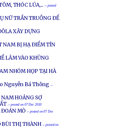
ÔM, THÓC LÚA,...
-- posted
PHỤ NỮ TRẦN TRUỒNG ĐỂ
 ĐÔLA XÂY DỰNG
 NAM BỊ HẠ ĐIỂM TÍN
THỂ LÂM VÀO KHỦNG
 NAM NHÓM HỌP TẠI HÀ
no Nguyễn Bá Thông
--
ỆT NAM HOẢNG SỢ
HẤT
-- posted on 07 Dec 2010
Ê ĐOÁN MÒ
-- posted on 07 Dec
 BÙI THỊ THÀNH
-- posted on