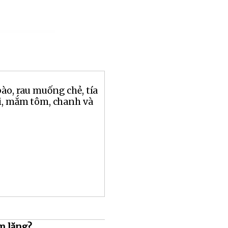
bào, rau muống chẻ, tía
ủi, mắm tôm, chanh và
m lặng?