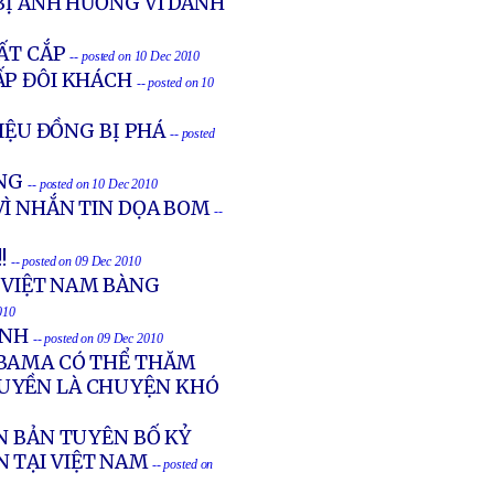
BỊ ẢNH HƯỞNG VÌ DANH
MẤT CẮP
-- posted on 10 Dec 2010
ẤP ĐÔI KHÁCH
-- posted on 10
RIỆU ĐỒNG BỊ PHÁ
-- posted
ẶNG
-- posted on 10 Dec 2010
VÌ NHẮN TIN DỌA BOM
--
!!
-- posted on 09 Dec 2010
N VIỆT NAM BÀNG
010
ÁNH
-- posted on 09 Dec 2010
OBAMA CÓ THỂ THĂM
QUYỀN LÀ CHUYỆN KHÓ
N BẢN TUYÊN BỐ KỶ
 TẠI VIỆT NAM
-- posted on