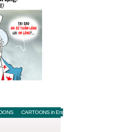
l)
OONS
CARTOONS in English