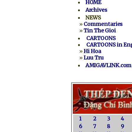
HOME
Archives
NEWS
»
Commentaries
»
Tin The Gioi
CARTOONS
CARTOONS in Eng
»
Hi Hoa
»
Luu Tru
AMIGAVLINK.com
1
2
3
4
6
7
8
9