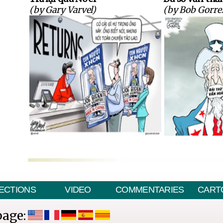
(by Gary Varvel)
(by Bob Gorrel
ECTIONS
VIDEO
COMMENTARIES
CART
page: