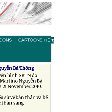
OONS
CARTOONS in English
Nguyễn Bá Thông
uyền hình SBTN do
c Martino Nguyễn Bá
à 21 November.2010.
u sử về bản thân và kể
bị bán sang