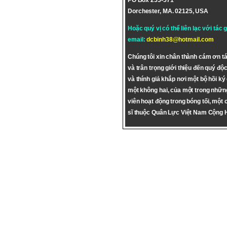
PO Box 255-571
Dorchester, MA. 02125, USA
Hoặc quý vị có thể liên lạc với tác 
email:
dcbinh38@hotmail.com
Chúng tôi xin chân thành cám ơn tá
và trân trọng giới thiệu đến quý độc
và thính giả khắp nơi một bộ hồi ký
một không hai, của một trong nhữn
viên hoạt động trong bóng tối, một 
sĩ thuộc Quân Lực Việt Nam Cộng 