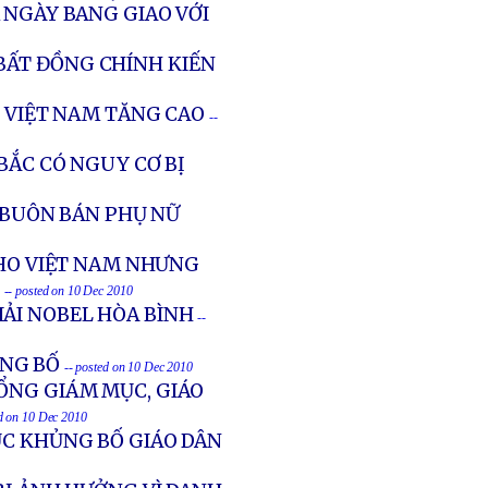
 NGÀY BANG GIAO VỚI
 BẤT ĐỒNG CHÍNH KIẾN
I VIỆT NAM TĂNG CAO
--
BẮC CÓ NGUY CƠ BỊ
Ì BUÔN BÁN PHỤ NỮ
CHO VIỆT NAM NHƯNG
T
-- posted on 10 Dec 2010
IẢI NOBEL HÒA BÌNH
--
ỦNG BỐ
-- posted on 10 Dec 2010
ỔNG GIÁM MỤC, GIÁO
ed on 10 Dec 2010
ỤC KHỦNG BỐ GIÁO DÂN