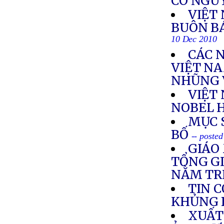
CÓ NGUY
VIỆT 
BUÔN B
10 Dec 2010
CÁC 
VIỆT N
NHŨNG 
VIỆT
NOBEL 
MỤC 
BỐ
-- poste
GIÁO
TỔNG GI
NẰM TR
TIN 
KHỦNG 
XUẤT