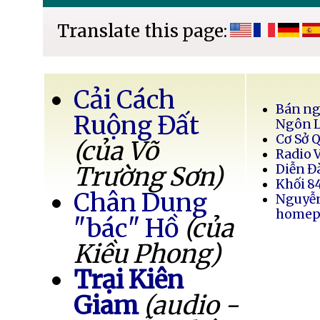
Translate this page:
Cải Cách
Bán ng
Ruộng Đất
Ngôn 
Cơ Sở 
(của Võ
Radio 
Trường Sơn)
Diễn Đ
Khối 8
Chân Dung
Nguyễ
homep
"bác" Hồ
(của
Kiều Phong)
Trại Kiên
Giam
(audio -