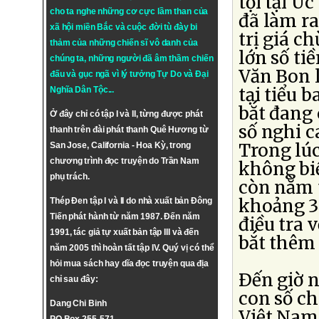
tội tại Ú
cho ta nghe những cơ cực lầm than của
đã làm ra
xã hội miền Bắc và cuộc đời tù đày bi
trị giá c
thảm của những chiến sĩ vô danh của
lớn số ti
chúng ta, những người đã âm thầm chiến
Văn Bon l
đấu và gục ngã vì lý tưởng
Tự Do
và
Đại
tại tiểu 
Nghĩa Dân Tộc
...
bắt đang 
Ở đây chỉ có tập I và II, từng được phát
số nghi c
thanh trên đài phát thanh Quê Hương từ
Trong lúc
San Jose, California - Hoa Kỳ, trong
chương trình đọc truyện do Trần Nam
không bi
phụ trách.
còn nằm t
khoảng 3
Thép Đen tập I và II do nhà xuất bản Đông
Tiến phát hành từ năm 1987. Đến năm
điều tra 
1991, tác giả tự xuất bản tập III và đến
bắt thêm
năm 2005 thì hoàn tất tập IV. Quý vị có thể
hỏi mua sách hay dĩa đọc truyện qua địa
Ðến giờ 
chỉ sau đây:
con số ch
Dang Chi Binh
Việt Nam 