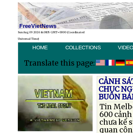
FreeVietNews
Sun Aug 09 2026 14:08:35 GMT+0000 (Coordinated
Universal Time)
HOME
COLLECTIONS
VIDE
Translate this page:
CẢNH SÁT
CHỤC NG
BUÔN BÁ
Tin Melbo
600 cảnh 
chưa kể s
quan công