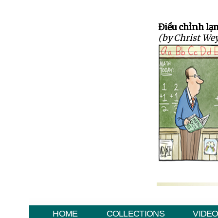
Điều chỉnh lạ
(by Christ We
HOME
COLLECTIONS
VIDE