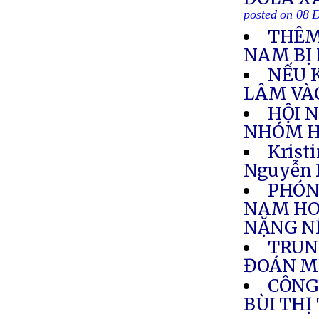
posted on 08 
THÊM
NAM BỊ 
NẾU 
LÂM VÀ
HỘI 
NHÓM HỌ
Krist
Nguyễn 
PHÓNG
NAM HO
NẶNG N
TRUN
ĐOÁN M
CÔNG
BÙI THỊ