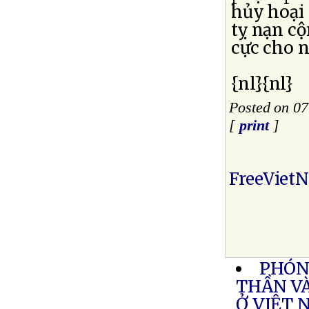
hủy hoại
tỵ nạn cộ
cực cho 
{nl}{nl}
Posted on 0
[
print
]
FreeViet
PHÓNG
THẦN VÀ
Ở VIỆT