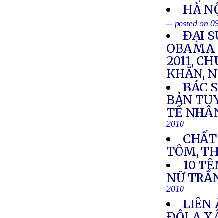
HÀ NỘ
-- posted on 
ĐẠI 
OBAMA 
2011, 
KHĂN, 
BÁC 
BẢN TU
TẾ NHÂ
2010
CHẤT
TÔM, THÓ
10 TÊ
NỮ TRẦ
2010
LIÊN 
ĐÔLA X