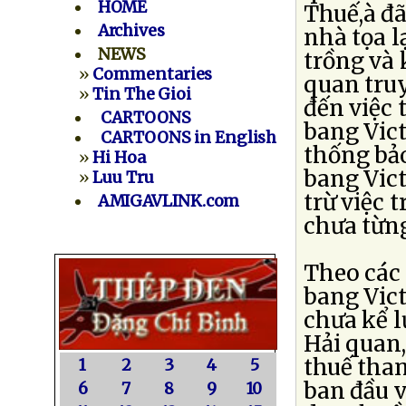
HOME
Thuế,à đ
Archives
nhà tọa lạ
NEWS
trồng và 
»
Commentaries
quan truy
»
Tin The Gioi
đến việc 
CARTOONS
bang Vict
CARTOONS in English
thống bảo
»
Hi Hoa
bang Vict
»
Luu Tru
trừ việc 
AMIGAVLINK.com
chưa từng
Theo các 
bang Vict
chưa kể l
Hải quan,
thuế tham
1
2
3
4
5
ban đầu v
6
7
8
9
10