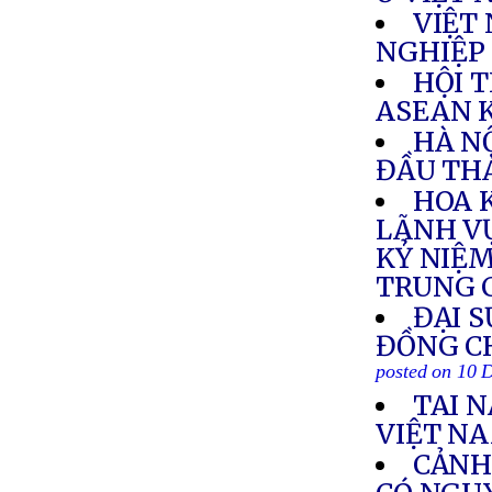
VIỆT 
NGHIỆP
HỘI 
ASEAN 
HÀ NỘ
ĐẦU THÁ
HOA 
LÃNH VỰ
KỶ NIỆM
TRUNG 
ĐẠI S
ĐỒNG CH
posted on 10 
TAI 
VIỆT N
CẢNH