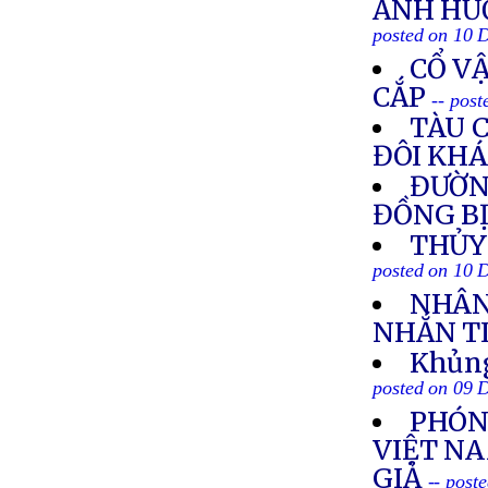
ẢNH HƯ
posted on 10 
CỔ V
CẮP
-- pos
TÀU 
ĐÔI KH
ĐƯỜNG
ĐỒNG B
THỦY
posted on 10 
NHÂN 
NHẮN T
Khủng
posted on 09 
PHÓN
VIỆT N
GIẢ
-- post