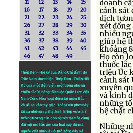
doanh cần
11
12
13
14
15
cảnh sát
16
17
18
19
20
dịch tươn
21
22
23
24
25
xét đồng 
26
27
28
29
30
nhiều ngư
31
32
33
34
35
giúp hệ t
36
37
38
39
40
khoảng 8
41
42
43
44
45
Họ còn lo
46
47
48
49
thuốc lắc
triệu Úc 
Thép Đen - Hồi ký của Đặng Chí Bình
, do
cảnh sát
Trần Nam thực hiện.
Thép Đen
- Thiên Hồi
xuyên quố
Ký của một điện viên, một trong những
chiến sĩ của bóng tối thuộc Quân Lực Việt
và kinh d
Nam Cộng Hòa hoạt động tại miền Bắc
những tổ 
và đã sa vào tay giặc. Thép Đen phơi bày
hệ chặt c
tất cả những sự thật kinh khiếp vượt trí
tưởng tượng của con người tại một vùng
Những nh
đất mịt mù hắc ám của loài quỷ dữ mà
người viết như đã đội mồ sống dậy kể