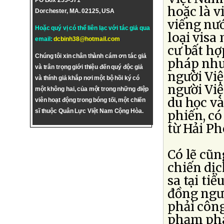
PO Box 255-571
hoặc là v
Dorchester, MA. 02125, USA
viếng nướ
Hoặc quý vị có thể liên lạc với tác giả qua
loại visa
email:
dcbinh38@hotmail.com
cư bất h
Chúng tôi xin chân thành cám ơn tác giả
pháp như
và trân trọng giới thiệu đến quý độc giả
người Việ
và thính giả khắp nơi một bộ hồi ký có
người Việ
một không hai, của một trong những điệp
du học và
viên hoạt động trong bóng tối, một chiến
sĩ thuộc Quân Lực Việt Nam Cộng Hòa.
phiến, có
từ Hải Ph
Có lẽ cũn
chiến dịc
sa tại ti
đồng ngườ
phải công
phạm pháp