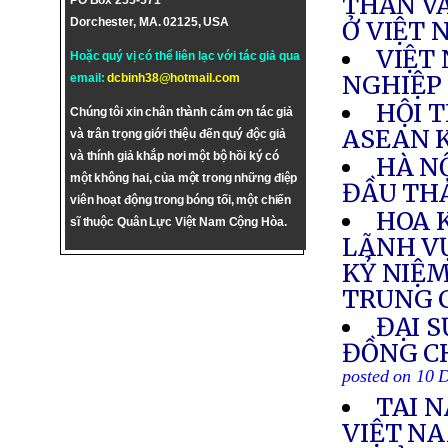
THẦN VÀ
PO Box 255-571
Dorchester, MA. 02125, USA
Ở VIỆT
VIỆT 
Hoặc quý vị có thể liên lạc với tác giả qua
NGHIỆP
email:
dcbinh38@hotmail.com
HỘI 
Chúng tôi xin chân thành cám ơn tác giả
ASEAN 
và trân trọng giới thiệu đến quý độc giả
và thính giả khắp nơi một bộ hồi ký có
HÀ NỘ
một không hai, của một trong những điệp
ĐẦU THÁ
viên hoạt động trong bóng tối, một chiến
HOA 
sĩ thuộc Quân Lực Việt Nam Cộng Hòa.
LÃNH VỰ
KỶ NIỆM
TRUNG 
ĐẠI S
ĐỒNG CH
posted on 10 
TAI 
VIỆT N