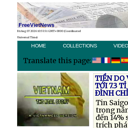
FreeVietNews
Fri Aug 07 2026 10:55:51 GMT+0000 (Coordinated
Universal Time)
HOME
COLLECTIONS
VIDE
Translate this page:
TIỀN DO 
TỚI 7.3 
ÐÌNH CHỈ
Tin Saigo
trong năm
đến 14% s
trích ph