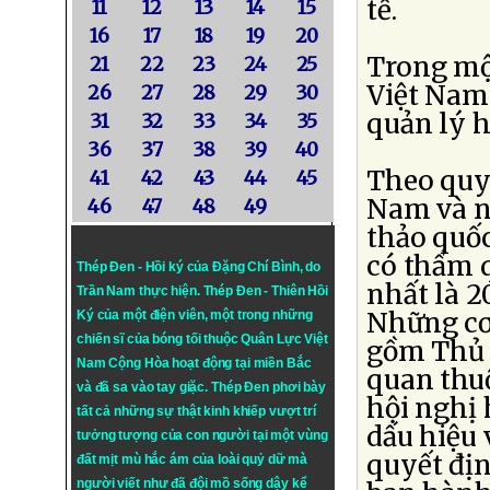
tế.
11
12
13
14
15
16
17
18
19
20
Trong mộ
21
22
23
24
25
Việt Nam 
26
27
28
29
30
quản lý h
31
32
33
34
35
36
37
38
39
40
Theo quy 
41
42
43
44
45
Nam và nư
46
47
48
49
thảo quốc
có thẩm q
Thép Đen - Hồi ký của Đặng Chí Bình
, do
nhất là 2
Trần Nam thực hiện.
Thép Đen
- Thiên Hồi
Những cơ
Ký của một điện viên, một trong những
chiến sĩ của bóng tối thuộc Quân Lực Việt
gồm Thủ t
Nam Cộng Hòa hoạt động tại miền Bắc
quan thuộ
và đã sa vào tay giặc. Thép Đen phơi bày
hội nghị 
tất cả những sự thật kinh khiếp vượt trí
dấu hiệu 
tưởng tượng của con người tại một vùng
quyết địn
đất mịt mù hắc ám của loài quỷ dữ mà
người viết như đã đội mồ sống dậy kể