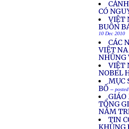
CẢNH
CÓ NGUY
VIỆT 
BUÔN B
10 Dec 2010
CÁC 
VIỆT N
NHŨNG 
VIỆT
NOBEL 
MỤC 
BỐ
-- poste
GIÁO
TỔNG GI
NẰM TR
TIN 
KHỦNG 