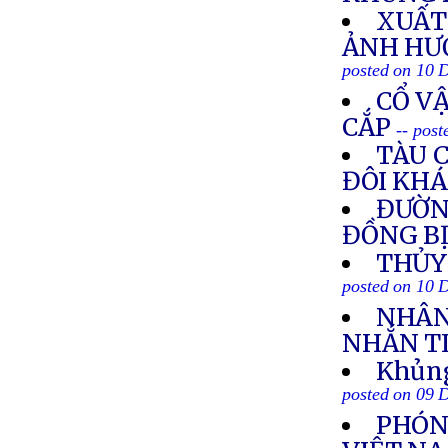
XUẤT
ẢNH HƯ
posted on 10 
CỔ V
CẮP
-- pos
TÀU 
ĐÔI KH
ĐƯỜNG
ĐỒNG B
THỦY
posted on 10 
NHÂN 
NHẮN T
Khủng
posted on 09 
PHÓN