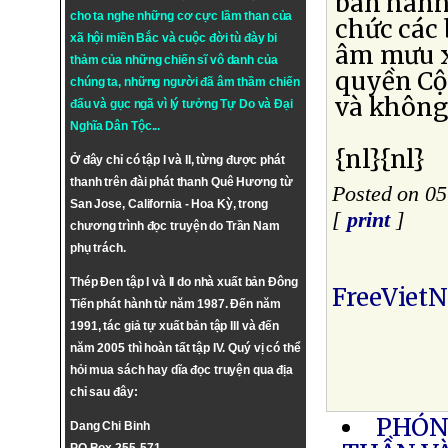
ban hành
cho ta nghe những cơ cực lầm than của
chức các 
xã hội miền Bắc và cuộc đời tù đày bi
âm mưu x
thảm của những chiến sĩ vô danh của
quyền Cộ
chúng ta, những người đã âm thầm chiến
và không
đấu và gục ngã vì lý tưởng
Tự Do
và
Đại
Nghĩa Dân Tộc
...
{nl}{nl}
Ở đây chỉ có tập I và II, từng được phát
thanh trên đài phát thanh Quê Hương từ
Posted on 0
San Jose, California - Hoa Kỳ, trong
[
print
]
chương trình đọc truyện do Trần Nam
phụ trách.
Thép Đen tập I và II do nhà xuất bản Đông
FreeViet
Tiến phát hành từ năm 1987. Đến năm
1991, tác giả tự xuất bản tập III và đến
năm 2005 thì hoàn tất tập IV. Quý vị có thể
hỏi mua sách hay dĩa đọc truyện qua địa
chỉ sau đây:
PHÓNG
Dang Chi Binh