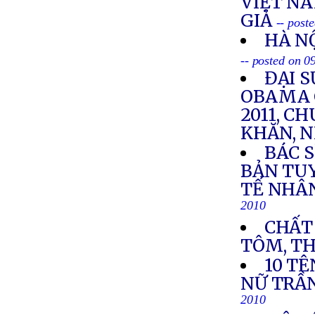
VIỆT N
GIẢ
-- post
HÀ NỘ
-- posted on 
ĐẠI 
OBAMA 
2011, 
KHĂN, 
BÁC 
BẢN TU
TẾ NHÂ
2010
CHẤT
TÔM, THÓ
10 TÊ
NỮ TRẦ
2010