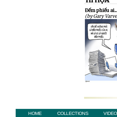
HÍ HỌA
Đếm phiếu ai..
(by Gary Varve
HOME
COLLECTIONS
VIDE