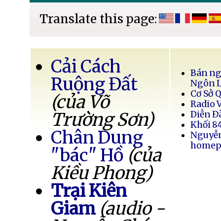
Translate this page:
Cải Cách
Bán ng
Ruộng Đất
Ngôn 
Cơ Sở 
(của Võ
Radio 
Trường Sơn)
Diễn Đ
Khối 8
Chân Dung
Nguyễ
homep
"bác" Hồ
(của
Kiều Phong)
Trại Kiên
Giam
(audio -