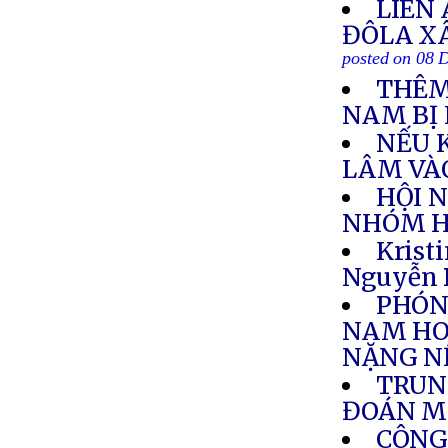
LIÊN 
ĐÔLA X
posted on 08 
THÊM
NAM BỊ 
NẾU 
LÂM VÀ
HỘI 
NHÓM HỌ
Krist
Nguyễn 
PHÓNG
NAM HO
NẶNG N
TRUN
ĐOÁN M
CÔNG