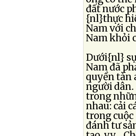
đất nước ph
{nl}thực h
Nam với chi
Nam khỏi c
Dưới{nl} sự
Nam đã phả
quyền tàn 
người dân.
trong nhữn
nhau: cải c
trong cuộc
đánh tư sản
tạo, v.v...