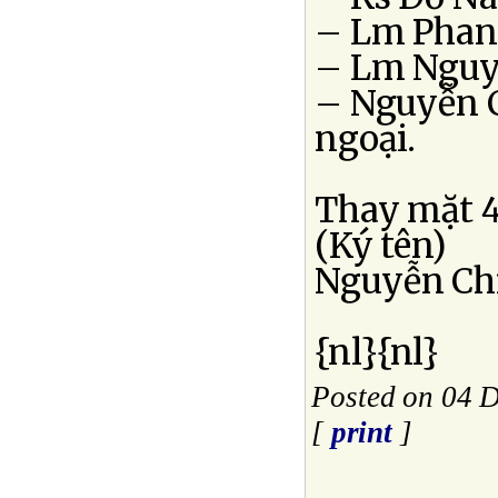
– Lm Phan 
– Lm Nguyễ
– Nguyễn C
ngoại.
Thay mặt 4
(Ký tên)
Nguyễn Ch
{nl}{nl}
Posted on 04 
[
print
]