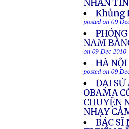
NHẮN TI
Khủng H
posted on 09 De
PHÓNG 
NAM BÀNG
on 09 Dec 2010
HÀ NỘI
posted on 09 De
ĐẠI SỨ
OBAMA CÓ
CHUYỆN N
NHẠY CẢ
BÁC SĨ