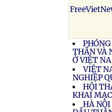
FreeVietN
PHÓNG 
THẦN VÀ 
Ở VIỆT N
VIỆT N
NGHIỆP 
HỘI TH
KHAI MẠC
HÀ NỘI