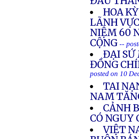
ĐẦU THÁN
HOA KỲ
LÃNH VỰC
NIỆM 60 
CỘNG
-- pos
ĐẠI SỨ
ĐỒNG CHÍ
posted on 10 De
TAI NẠ
NAM TĂN
CẢNH B
CÓ NGUY 
VIỆT N