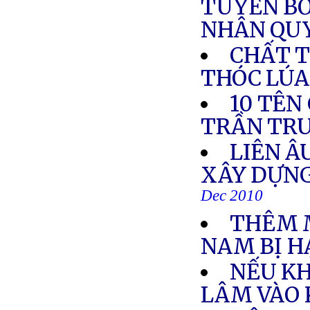
TUYÊN BỐ
NHÂN QUY
CHẤT T
THÓC LÚA,.
10 TÊN
TRẦN TRU
LIÊN Â
XÂY DỰN
Dec 2010
THÊM 
NAM BỊ H
NẾU KH
LÂM VÀO