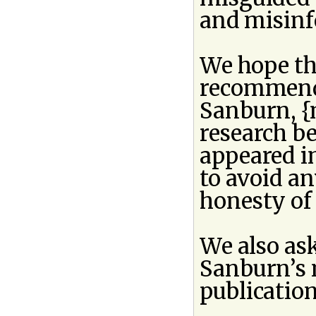
and misinf
We hope th
recommend 
Sanburn, {
research be
appeared i
to avoid an
honesty of
We also ask
Sanburn’s 
publicatio