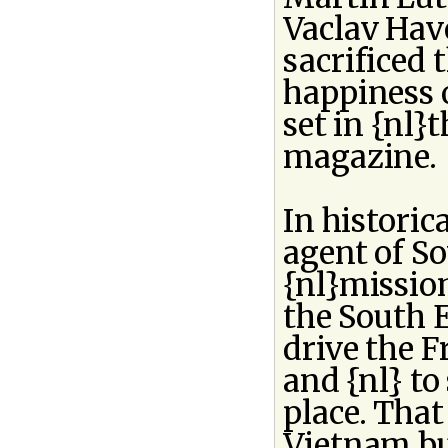
Vaclav Hav
sacrificed 
happiness 
set in {nl}
magazine.
In historic
agent of S
{nl}missio
the South E
drive the F
and {nl} to
place. That
Vietnam bu