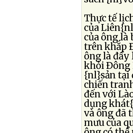
Thực tế lịc
của Liên{n
của ông là
trên khắp 
ông là đẩy 
khỏi Ðông 
{nl}sản tại
chiến tran
đến với Là
dụng khát{
và ông đã 
mưu của qu
ông có thể