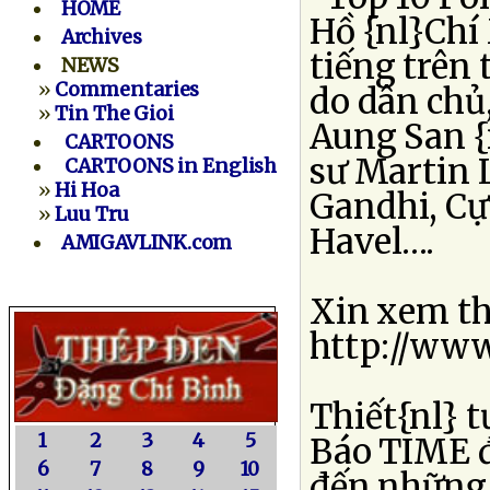
HOME
Hồ {nl}Chí
Archives
tiếng trên 
NEWS
»
Commentaries
do dân chủ
»
Tin The Gioi
Aung San {
CARTOONS
sư Martin 
CARTOONS in English
»
Hi Hoa
Gandhi, Cự
»
Luu Tru
Havel….
AMIGAVLINK.com
Xin xem th
http://www
Thiết{nl} 
1
2
3
4
5
Báo TIME đ
6
7
8
9
10
đến những 