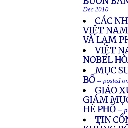
BUÔN BÁN
Dec 2010
CÁC NH
VIỆT NAM
VÀ LẠM 
VIỆT N
NOBEL HÒ
MỤC S
BỐ
-- posted 
GIÁO X
GIÁM MỤC
HÈ PHỐ
-- 
TIN CỒ