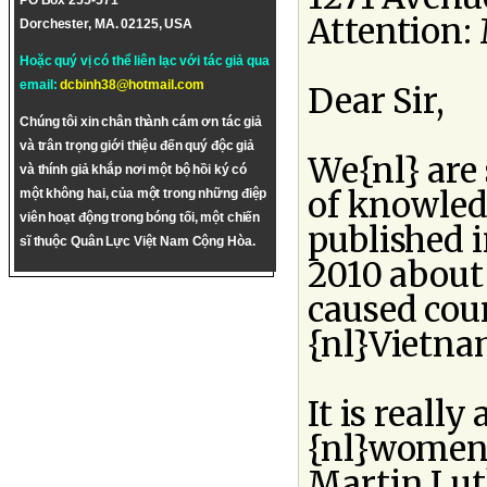
PO Box 255-571
Attention:
Dorchester, MA. 02125, USA
Hoặc quý vị có thể liên lạc với tác giả qua
email:
dcbinh38@hotmail.com
Dear Sir,
Chúng tôi xin chân thành cám ơn tác giả
và trân trọng giới thiệu đến quý độc giả
We{nl} are 
và thính giả khắp nơi một bộ hồi ký có
of knowledg
một không hai, của một trong những điệp
viên hoạt động trong bóng tối, một chiến
published 
sĩ thuộc Quân Lực Việt Nam Cộng Hòa.
2010 about
caused coun
{nl}Vietna
It is reall
{nl}women 
Martin Luth