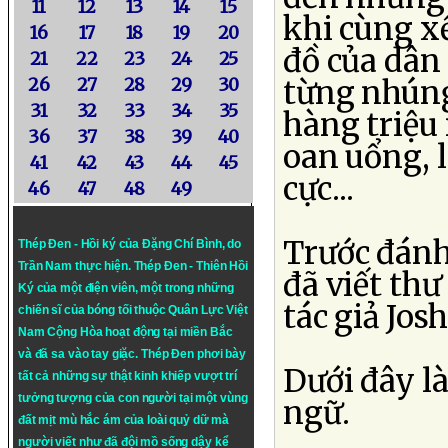
11
12
13
14
15
khi cùng x
16
17
18
19
20
đồ của dân 
21
22
23
24
25
26
27
28
29
30
từng nhúng 
31
32
33
34
35
hàng triệu
36
37
38
39
40
oan uổng, 
41
42
43
44
45
cực...
46
47
48
49
Trước đánh 
Thép Đen - Hồi ký của Đặng Chí Bình
, do
Trần Nam thực hiện.
Thép Đen
- Thiên Hồi
đã viết thư
Ký của một điện viên, một trong những
tác giả Jos
chiến sĩ của bóng tối thuộc Quân Lực Việt
Nam Cộng Hòa hoạt động tại miền Bắc
và đã sa vào tay giặc. Thép Đen phơi bày
Dưới đây là
tất cả những sự thật kinh khiếp vượt trí
tưởng tượng của con người tại một vùng
ngữ.
đất mịt mù hắc ám của loài quỷ dữ mà
người viết như đã đội mồ sống dậy kể