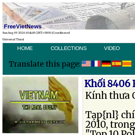
FreeVietNews
Sun Aug 09 2026 10:14:18 GMT+0000 (Coordinated
Universal Time)
HOME
COLLECTIONS
VIDEO
Translate this page:
Khối 8406 
Kính thưa Q
Tạp{nl} ch
2010, tron
"Top 10 Pol