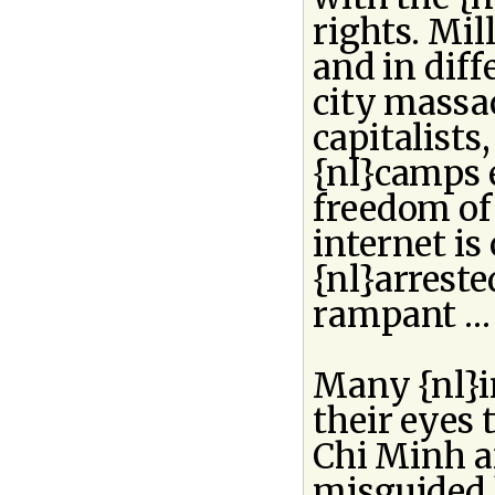
rights. Mil
and in diff
city massac
capitalists
{nl}camps 
freedom of 
internet is
{nl}arrest
rampant …
Many {nl}in
their eyes 
Chi Minh a
misguided