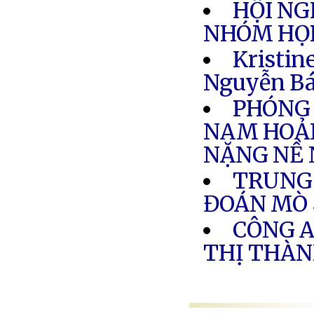
HỘI NG
NHÓM HỌP
Kristin
Nguyễn B
PHÓNG 
NAM HOẢN
NẶNG NỀ
TRUNG 
ĐOÁN MÒ
CÔNG A
THỊ THÀ