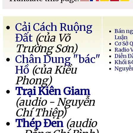
Cải Cách Ruộng
Bán ng
Đất
(của Võ
Luận
Cơ Sở 
Trường Sơn)
Radio 
Chân Dung "bác"
Diễn Đ
Khối 8
Hồ
(của Kiều
Nguyễ
Phong)
Trại Kiên Giam
(audio - Nguyễn
Chí Thiệp)
Thép Đen
(audio