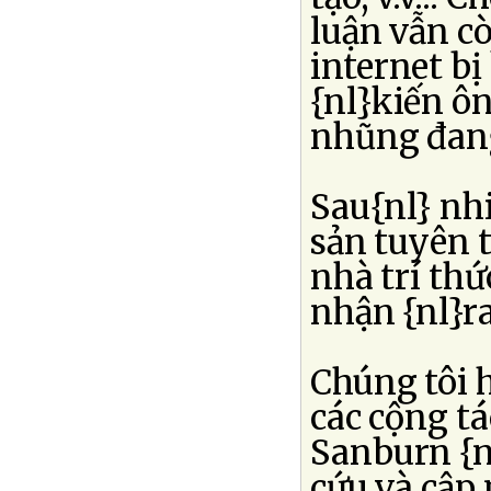
luận vẫn c
internet bị
{nl}kiến ôn
nhũng đang 
Sau{nl} nhi
sản tuyên t
nhà trí thứ
nhận {nl}r
Chúng tôi 
các cộng t
Sanburn {n
cứu và cập 