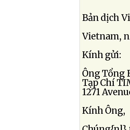
Bản dịch V
Vietnam, n
Kính gửi:
Ông Tổng 
Tạp Chí T
1271 Avenu
Kính Ông,
Chúng{nl} t