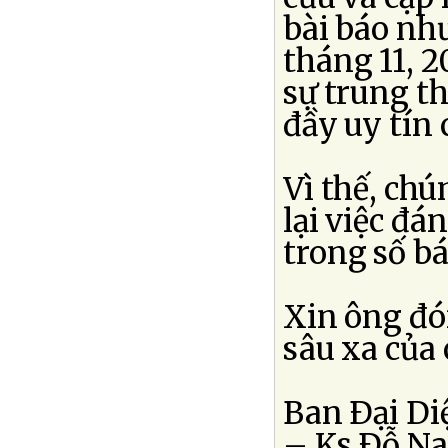
bài báo như
tháng 11, 2
sự trung th
đầy uy tín 
Vì thế, chú
lại việc đá
trong số bá
Xin ông đó
sâu xa của 
Ban Ðại Di
– Ks Ðỗ Na