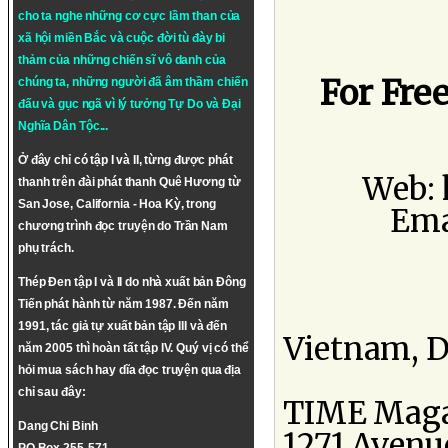
cho ta nghe những cơ cực lầm than của
xã hội miền Bắc và cuộc đời tù đày bi
thảm của những chiến sĩ vô danh của
For Fre
chúng ta, những người đã âm thầm chiến
đấu và gục ngã vì lý tưởng
Tự Do
và
Đại
Nghĩa Dân Tộc
...
Ở đây chỉ có tập I và II, từng được phát
Web: 
thanh trên đài phát thanh Quê Hương từ
San Jose, California - Hoa Kỳ, trong
Ema
chương trình đọc truyện do Trần Nam
phụ trách.
Thép Đen tập I và II do nhà xuất bản Đông
Tiến phát hành từ năm 1987. Đến năm
1991, tác giả tự xuất bản tập III và đến
Vietnam, D
năm 2005 thì hoàn tất tập IV. Quý vị có thể
hỏi mua sách hay dĩa đọc truyện qua địa
chỉ sau đây:
TIME Mag
Dang Chi Binh
1271 Avenu