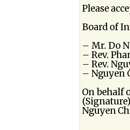
Please acce
Board of In
– Mr. Do N
– Rev. Pha
– Rev. Ngu
– Nguyen C
On behalf 
(Signature
Nguyen Ch