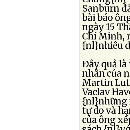
Sanburn đã 
bài báo ông
ngày 15 Th
Chí Minh, 
{nl}nhiêu 
Ðây quả là
nhân của n
Martin Luth
Vaclav Have
{nl}những 
tự do và hạ
của ông xế
sách {nl}vớ