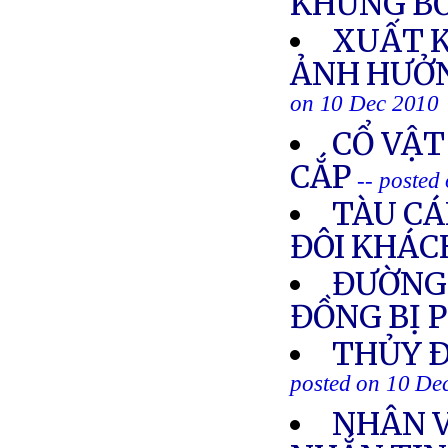
KHỦNG BỐ
XUẤT K
ẢNH HƯỞN
on 10 Dec 2010
CỔ VẬT
CẮP
-- posted
TÀU CÁ
ĐÔI KHÁ
ĐƯỜNG 
ĐỒNG BỊ 
THỦY Ð
posted on 10 De
NHÂN V