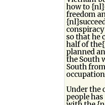
how to {nl}
freedom an
{nl}succeed
conspiracy 
so that he
half of the
planned and
the South w
South from
occupation
Under the 
people has 
with the {