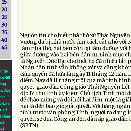
15
20
25
30
35
Nguồn tin cho biết nhà thờ xứ Thái Nguyê
40
Vương đã bị nhà nước tìm cách cắt nhỏ với 3
45
làm nhà thờ, hai bên còn lại làm đường với
giữa đường vào hai bên dân cư. Linh mục c
là Nguyễn Ðức Ðại cho biết họ đã nhiều lần
Nhân dân tỉnh vẫn không xét và cũng không
nh
, do
cầm quyền đã hứa là ngày 11 tháng 12 năm n
iên Hồi
điểm. Nay đã 11 tháng trôi qua mà tình hình
hững
quyết, giáo dân Công giáo Thái Nguyên hết
ực Việt
dịp Bí thư tỉnh ủy kiêm Chủ tịch Tỉnh mới 
 Bắc
để chào mừng và đòi hỏi hai điều, một là giả
ơi bày
hai là đến bao giờ giải quyết. Với hàng ngàn
t trí
tình trước văn phòng Tỉnh, người ta đang l
t vùng
quyền sẽ đưa Công an đến đàn áp giáo dân 
 mà
(SBTN)
 kể