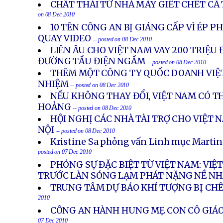
CHẤT THẢI TỪ NHÀ MÁY GIẾT CHẾT CÁ T
on 08 Dec 2010
10 TÊN CÔNG AN BỊ GIÁNG CẤP VÌ ÉP 
QUAY VIDEO
-- posted on 08 Dec 2010
LIÊN ÂU CHO VIỆT NAM VAY 200 TRIỆU
ĐƯỜNG TẦU ĐIỆN NGẦM
-- posted on 08 Dec 2010
THÊM MỘT CÔNG TY QUỐC DOANH VIỆT
NHIỆM
-- posted on 08 Dec 2010
NẾU KHÔNG THAY ĐỔI, VIỆT NAM CÓ 
HOẢNG
-- posted on 08 Dec 2010
HỘI NGHỊ CÁC NHÀ TÀI TRỢ CHO VIỆT
NỘI
-- posted on 08 Dec 2010
Kristine Sa phỏng vấn Linh mục Marti
posted on 07 Dec 2010
PHÓNG SỰ ĐẶC BIỆT TỪ VIỆT NAM: VI
TRƯỚC LÀN SÓNG LẠM PHÁT NẶNG NỀ N
TRUNG TÂM DỰ BÁO KHÍ TƯỢNG BỊ CH
2010
CÔNG AN HÀNH HUNG MẸ CON CÔ GIÁO
07 Dec 2010