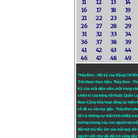
11
12
13
14
16
17
18
19
21
22
23
24
26
27
28
29
31
32
33
34
36
37
38
39
41
42
43
44
46
47
48
49
Thép Đen - Hồi ký của Đặng Chí Bì
Trần Nam thực hiện.
Thép Đen
- Th
Ký của một điện viên, một trong n
chiến sĩ của bóng tối thuộc Quân L
Nam Cộng Hòa hoạt động tại miền
và đã sa vào tay giặc. Thép Đen ph
tất cả những sự thật kinh khiếp vượ
tưởng tượng của con người tại mộ
đất mịt mù hắc ám của loài quỷ dữ
người viết như đã đội mồ sống dậy