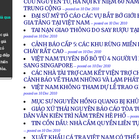
CỨU NGUYÊN TỬ, HÀ NỘI KỶ NIỆM 60 NĂM
TRUNG CỘNG
-- posted on 10 Dec 2010
ĐẠI SỨ MỸ TỐ CÁO CÁC VỤ BẮT BỚ GIỚI
giả qua
GIA TĂNG TẠI VIỆT NAM
-- posted on 10 Dec 2010
TAI NẠN GIAO THÔNG DO SAY RƯỢU TẠ
c giả
posted on 10 Dec 2010
 giả
CẢNH BÁO CẤP 5: CÁC KHU RỪNG MIỀN 
 có
CHÁY RẤT CAO
-- posted on 10 Dec 2010
g điệp
VIỆT NAM TUYÊN BỐ BỎ TÙ 4 NGƯỜI V
chiến
SANG SINGAPORE
-- posted on 10 Dec 2010
Hòa.
CÁC NHÀ TÀI TRỢ CAM KẾT VIỆN TRỢ 
CẢNH BÁO VỀ THAM NHŨNG VÀ LẠM PHÁ
VIỆT NAM KHÔNG THAM DỰ LỄ TRAO G
posted on 10 Dec 2010
MỤC SƯ NGUYỄN HỒNG QUANG BỊ KH
GIÁO XỨ THÁI NGUYÊN BÁO CÁO TÒA T
DÂN VẪN KIÊN TRÌ NẰM TRÊN HÈ PHỐ
-- post
TIN CỒN DẦU: NHÀ CẦM QUYỀN LIÊN T
-- posted on 10 Dec 2010
XUẤT KHẨU CÁ TRA VIỆT NAM CÓ THỂ 