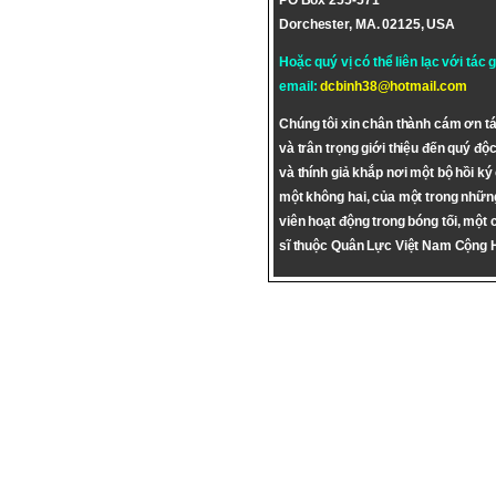
PO Box 255-571
Dorchester, MA. 02125, USA
Hoặc quý vị có thể liên lạc với tác 
email:
dcbinh38@hotmail.com
Chúng tôi xin chân thành cám ơn tá
và trân trọng giới thiệu đến quý độc
và thính giả khắp nơi một bộ hồi ký
một không hai, của một trong nhữn
viên hoạt động trong bóng tối, một 
sĩ thuộc Quân Lực Việt Nam Cộng 