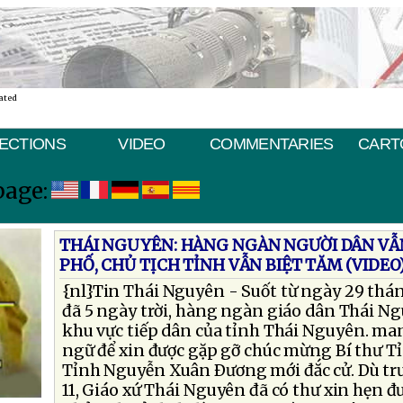
ated
ECTIONS
VIDEO
COMMENTARIES
CART
page:
THÁI NGUYÊN: HÀNG NGÀN NGƯỜI DÂN VẪN
PHỐ, CHỦ TỊCH TỈNH VẪN BIỆT TĂM (VIDEO
{nl}Tin Thái Nguyên - Suốt từ ngày 29 tháng
đã 5 ngày trời, hàng ngàn giáo dân Thái Ng
khu vực tiếp dân của tỉnh Thái Nguyên. man
ngữ để xin được gặp gỡ chúc mừng Bí thư T
Tỉnh Nguyễn Xuân Ðương mới đắc cử. Dù trư
11, Giáo xứ Thái Nguyên đã có thư xin hẹn 