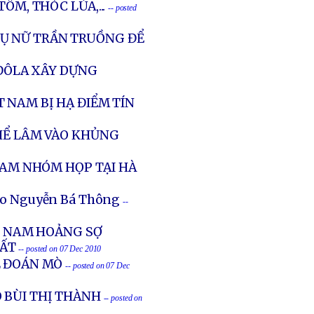
ÔM, THÓC LÚA,...
-- posted
PHỤ NỮ TRẦN TRUỒNG ĐỂ
 ĐÔLA XÂY DỰNG
 NAM BỊ HẠ ĐIỂM TÍN
THỂ LÂM VÀO KHỦNG
 NAM NHÓM HỌP TẠI HÀ
no Nguyễn Bá Thông
--
ỆT NAM HOẢNG SỢ
HẤT
-- posted on 07 Dec 2010
Ê ĐOÁN MÒ
-- posted on 07 Dec
 BÙI THỊ THÀNH
-- posted on