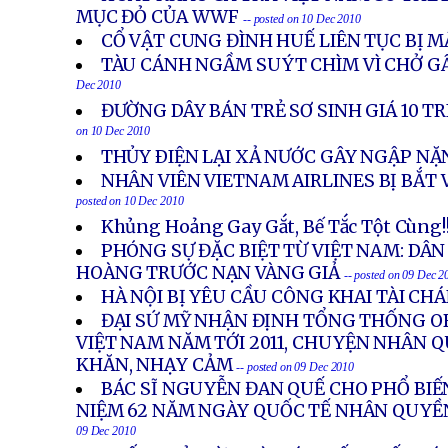
MỤC ĐỎ CỦA WWF
-- posted on 10 Dec 2010
CỔ VẬT CUNG ĐÌNH HUẾ LIÊN TỤC BỊ 
TÀU CÁNH NGẦM SUÝT CHÌM VÌ CHỞ G
Dec 2010
ĐƯỜNG DÂY BÁN TRẺ SƠ SINH GIÁ 10 T
on 10 Dec 2010
THỦY ÐIỆN LẠI XẢ NƯỚC GÂY NGẬP N
NHÂN VIÊN VIETNAM AIRLINES BỊ BẮT 
posted on 10 Dec 2010
Khủng Hoảng Gay Gắt, Bế Tắc Tột Cùng!
PHÓNG SỰ ĐẶC BIỆT TỪ VIỆT NAM: DÂ
HOÀNG TRƯỚC NẠN VÀNG GIẢ
-- posted on 09 Dec 2
HÀ NỘI BỊ YÊU CẦU CÔNG KHAI TÀI CH
ĐẠI SỨ MỸ NHẬN ĐỊNH TỔNG THỐNG 
VIỆT NAM NĂM TỚI 2011, CHUYỆN NHÂN 
KHĂN, NHẠY CẢM
-- posted on 09 Dec 2010
BÁC SĨ NGUYỄN ĐAN QUẾ CHO PHỔ BIẾ
NIỆM 62 NĂM NGÀY QUỐC TẾ NHÂN QUYỀN
09 Dec 2010