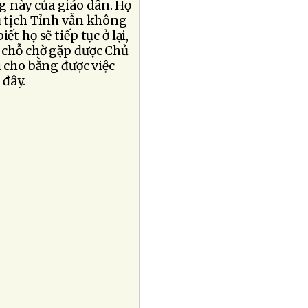
g này của giáo dân. Họ
ủ tịch Tỉnh vẫn không
t họ sẽ tiếp tục ở lại,
 chỗ chờ gặp được Chủ
i cho bằng được việc
 đây.