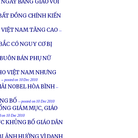
 NGÀY BANG GIAO VỚI
 BẤT ĐỒNG CHÍNH KIẾN
I VIỆT NAM TĂNG CAO
--
BẮC CÓ NGUY CƠ BỊ
Ì BUÔN BÁN PHỤ NỮ
CHO VIỆT NAM NHƯNG
T
-- posted on 10 Dec 2010
IẢI NOBEL HÒA BÌNH
--
ỦNG BỐ
-- posted on 10 Dec 2010
ỔNG GIÁM MỤC, GIÁO
ed on 10 Dec 2010
ỤC KHỦNG BỐ GIÁO DÂN
BỊ ẢNH HƯỞNG VÌ DANH