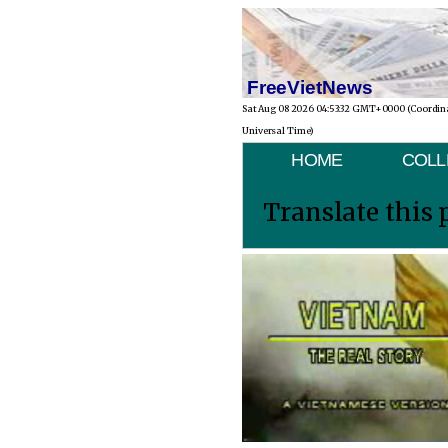
FreeVietNews
Sat Aug 08 2026 04:53:32 GMT+0000 (Coordin
Universal Time)
HOME
COLL
Translate this 