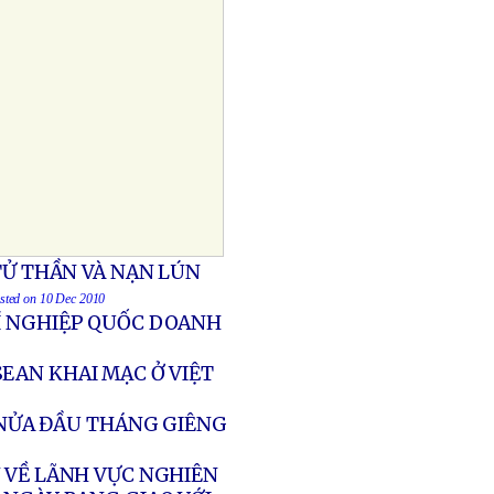
TỬ THẦN VÀ NẠN LÚN
osted on 10 Dec 2010
XÍ NGHIỆP QUỐC DOANH
EAN KHAI MẠC Ở VIỆT
O NỬA ĐẦU THÁNG GIÊNG
 VỀ LÃNH VỰC NGHIÊN