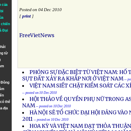
n của
Posted on 04 Dec 2010
bi
[
print
]
ủa
 chiến
à
Đại
FreeVietNews
phát
ng từ
g
Nam
PHÓNG SỰ ĐẶC BIỆT TỪ VIỆT NAM: HỐ 
SỤT ĐẤT XẢY RA KHẮP NƠI Ở VIỆT NAM
-- p
n Đông
VIỆT NAM SIẾT CHẶT KIỂM SOÁT CÁC 
năm
-- posted on 10 Dec 2010
đến
HỘI THẢO VỀ QUYỀN PHỤ NỮ TRONG AS
 có thể
NAM
-- posted on 10 Dec 2010
a địa
HÀ NỘI SẼ TỔ CHỨC ĐẠI HỘI ĐẢNG VÀ
2011
-- posted on 10 Dec 2010
HOA KỲ VÀ VIỆT NAM ĐẠT THỎA THUẬN