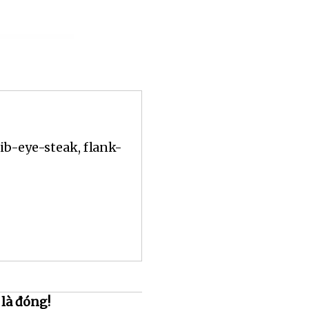
rib-eye-steak, flank-
là đóng!