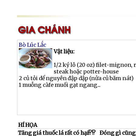
Bò Lúc Lắc
Vật liệu:
1/2 ký lô (20 oz) filet-mignon, 
steak hoặc potter-house
2 củ tỏi dể nguyên đập dập (nửa củ băm nát)
1 muỗng càfe muối gạt ngang...
HÍ HỌA
Tăng giá thuốc lá rất có hại!?!?
Đóng gì cũng 