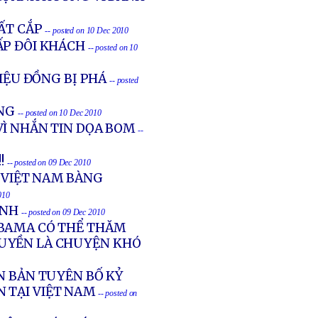
MẤT CẮP
-- posted on 10 Dec 2010
ẤP ĐÔI KHÁCH
-- posted on 10
RIỆU ĐỒNG BỊ PHÁ
-- posted
ẶNG
-- posted on 10 Dec 2010
VÌ NHẮN TIN DỌA BOM
--
!!
-- posted on 09 Dec 2010
N VIỆT NAM BÀNG
010
ÁNH
-- posted on 09 Dec 2010
OBAMA CÓ THỂ THĂM
QUYỀN LÀ CHUYỆN KHÓ
N BẢN TUYÊN BỐ KỶ
 TẠI VIỆT NAM
-- posted on