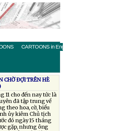
OONS
CARTOONS in English
 CHỜ ÐỢI TRÊN HÈ
)
 11 cho đến nay tức là
uyên đã tập trung về
g theo hoa, cờ, biểu
ỉnh ủy kiêm Chủ tịch
ớc đó ngày 15 tháng
được gặp, nhưng ông