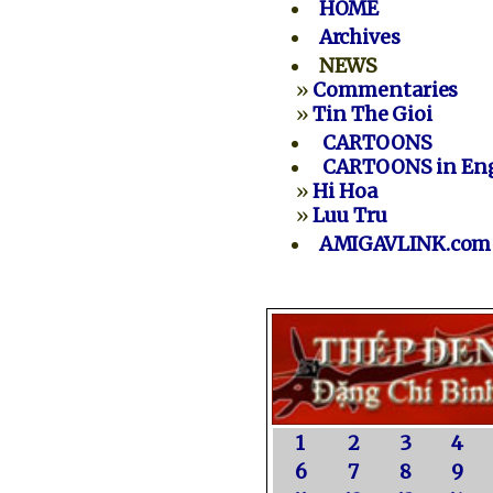
HOME
Archives
NEWS
»
Commentaries
»
Tin The Gioi
CARTOONS
CARTOONS in Eng
»
Hi Hoa
»
Luu Tru
AMIGAVLINK.com
1
2
3
4
6
7
8
9