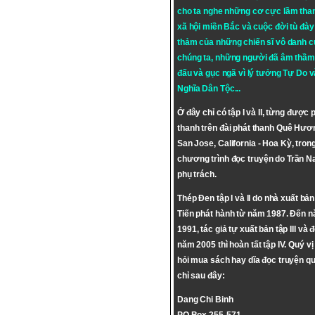
cho ta nghe những cơ cực lầm tha
xã hội miền Bắc và cuộc đời tù đày 
thảm của những chiến sĩ vô danh c
chúng ta, những người đã âm thầm
đấu và gục ngã vì lý tưởng
Tự Do
v
Nghĩa Dân Tộc
...
Ở đây chỉ có tập I và II, từng được 
thanh trên đài phát thanh Quê Hươ
San Jose, California - Hoa Kỳ, tron
chương trình đọc truyện do Trần 
phụ trách.
Thép Đen tập I và II do nhà xuất bả
Tiến phát hành từ năm 1987. Đến 
1991, tác giả tự xuất bản tập III và 
năm 2005 thì hoàn tất tập IV. Quý vị
hỏi mua sách hay dĩa đọc truyện qu
chỉ sau đây:
Dang Chi Binh