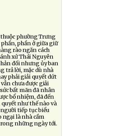
n thuộc phường Trưng
 phần, phần ở giữa giữ
 hàng rào ngăn cách
hánh xứ Thái Nguyên
 phản đối nhưng ủy ban
 trả lời, mặc dù nhà
ay phải giải quyết dứt
 vẫn chưa được giải
 sức bất mãn đã nhân
được bổ nhiệm, đã đến
i quyết như thế nào và
 người tiếp tục biểu
o ngại là nhà cầm
trong những ngày tới.