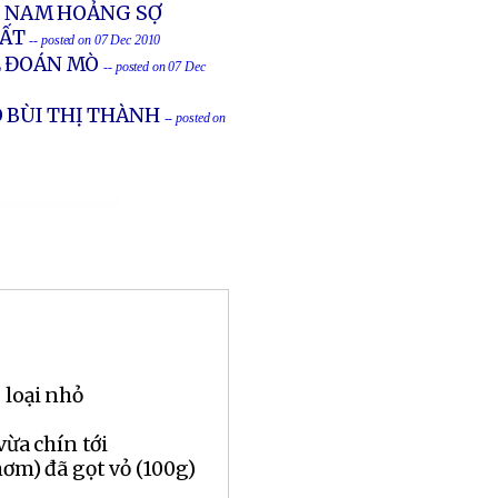
ỆT NAM HOẢNG SỢ
HẤT
-- posted on 07 Dec 2010
Ê ĐOÁN MÒ
-- posted on 07 Dec
 BÙI THỊ THÀNH
-- posted on
 loại nhỏ
vừa chín tới
hơm) đã gọt vỏ (100g)