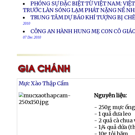
PHÓNG SỰ ĐẶC BIỆT TỪ VIỆT NAM: VI
TRƯỚC LÀN SÓNG LẠM PHÁT NẶNG NỀ N
TRUNG TÂM DỰ BÁO KHÍ TƯỢNG BỊ CH
2010
CÔNG AN HÀNH HUNG MẸ CON CÔ GIÁO
07 Dec 2010
Mực Xào Thập Cẩm
Nguyên liệu:
- 250g mực ống
- 1 quả dưa leo
- 2 quả cà chua 
- 1/4 quả dứa (t
- 10g tỏi băm