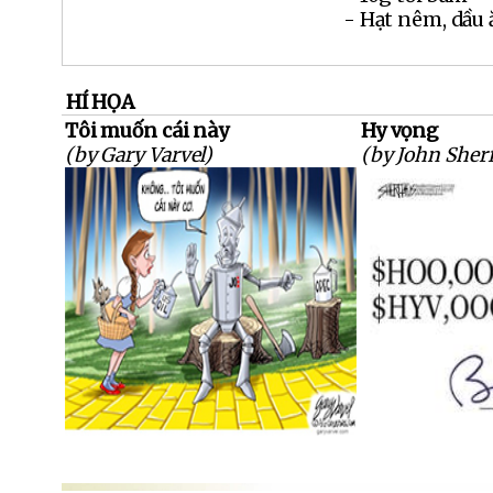
- Hạt nêm, dầu 
HÍ HỌA
Tôi muốn cái này
Hy vọng
(by Gary Varvel)
(by John Sherf