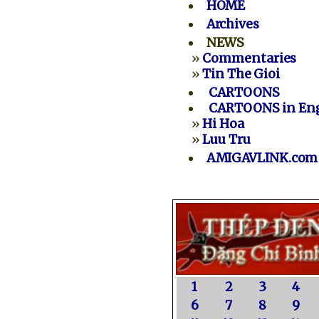
HOME
Archives
NEWS
»
Commentaries
»
Tin The Gioi
CARTOONS
CARTOONS in Eng
»
Hi Hoa
»
Luu Tru
AMIGAVLINK.com
1
2
3
4
6
7
8
9