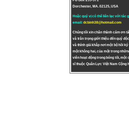
PO Box 255-571
Dorchester, MA. 02125, USA
Hoặc quý vị có thể liên lạc với tác 
email:
dcbinh38@hotmail.com
Chúng tôi xin chân thành cám ơn tá
và trân trọng giới thiệu đến quý độc
và thính giả khắp nơi một bộ hồi ký
một không hai, của một trong nhữn
viên hoạt động trong bóng tối, một 
sĩ thuộc Quân Lực Việt Nam Cộng 