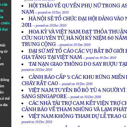
n của
HỘI THẢO VỀ QUYỀN PHỤ NỮ TRONG AS
bi
NAM
-- posted on 10 Dec 2010
ủa
HÀ NỘI SẼ TỔ CHỨC ĐẠI HỘI ĐẢNG VÀ
 chiến
2011
-- posted on 10 Dec 2010
à
Đại
HOA KỲ VÀ VIỆT NAM ĐẠT THỎA THUẬN
CỨU NGUYÊN TỬ, HÀ NỘI KỶ NIỆM 60 NĂM
TRUNG CỘNG
-- posted on 10 Dec 2010
phát
ĐẠI SỨ MỸ TỐ CÁO CÁC VỤ BẮT BỚ GIỚI
ng từ
GIA TĂNG TẠI VIỆT NAM
g
-- posted on 10 Dec 2010
TAI NẠN GIAO THÔNG DO SAY RƯỢU TẠ
Nam
posted on 10 Dec 2010
CẢNH BÁO CẤP 5: CÁC KHU RỪNG MIỀN 
n Đông
CHÁY RẤT CAO
-- posted on 10 Dec 2010
năm
VIỆT NAM TUYÊN BỐ BỎ TÙ 4 NGƯỜI V
đến
SANG SINGAPORE
-- posted on 10 Dec 2010
 có thể
CÁC NHÀ TÀI TRỢ CAM KẾT VIỆN TRỢ 
a địa
CẢNH BÁO VỀ THAM NHŨNG VÀ LẠM PHÁ
VIỆT NAM KHÔNG THAM DỰ LỄ TRAO G
posted on 10 Dec 2010