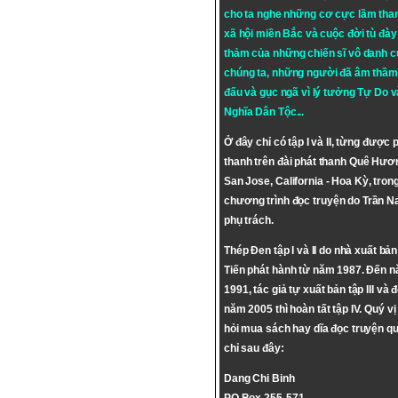
cho ta nghe những cơ cực lầm tha
xã hội miền Bắc và cuộc đời tù đày 
thảm của những chiến sĩ vô danh c
chúng ta, những người đã âm thầm
đấu và gục ngã vì lý tưởng
Tự Do
v
Nghĩa Dân Tộc
...
Ở đây chỉ có tập I và II, từng được 
thanh trên đài phát thanh Quê Hươ
San Jose, California - Hoa Kỳ, tron
chương trình đọc truyện do Trần 
phụ trách.
Thép Đen tập I và II do nhà xuất bả
Tiến phát hành từ năm 1987. Đến 
1991, tác giả tự xuất bản tập III và 
năm 2005 thì hoàn tất tập IV. Quý vị
hỏi mua sách hay dĩa đọc truyện qu
chỉ sau đây:
Dang Chi Binh