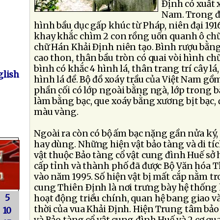
Ðịnh có xuất 
Nam. Trong đ
hình bầu dục gấp khúc từ Pháp, niên đại 191
khay khắc chìm 2 con rồng uốn quanh ô chữ 
chữ Hán Khải Ðịnh niên tạo. Bình rượu bằng
cao thon, thân bầu tròn có quai vòi hình ch
bình có khắc 4 hình lá, thân trang trí cây lá
lish
hình lá đề. Bộ đồ xoáy trầu của Việt Nam gồ
phần cối có lớp ngoài bằng ngà, lớp trong 
làm bằng bạc, que xoáy bằng xương bịt bạc, 
màu vàng.
Ngoài ra còn có bộ ấm bạc nặng gần nửa ký, 
hay dùng. Những hiện vật bảo tàng và di tíc
vật thuộc Bảo tàng cổ vật cung đình Huế sở h
cấp tỉnh và thành phố đã được Bộ Văn hóa 
vào năm 1995. Số hiện vật bị mất cắp nằm t
cung Thiên Ðịnh là nơi trưng bày hệ thống 
5
hoạt động triều chính, quan hệ bang giao và
thời của vua Khải Ðịnh. Hiện Trung tâm bảo 
10