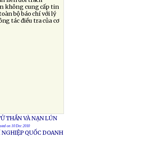
n liên đới trách
ẫn không cung cấp tin
toàn bộ báo chí với lý
ng tác điều tra của cơ
TỬ THẦN VÀ NẠN LÚN
osted on 10 Dec 2010
XÍ NGHIỆP QUỐC DOANH