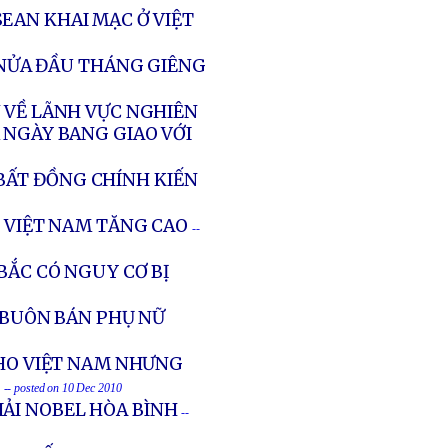
EAN KHAI MẠC Ở VIỆT
O NỬA ĐẦU THÁNG GIÊNG
 VỀ LÃNH VỰC NGHIÊN
 NGÀY BANG GIAO VỚI
 BẤT ĐỒNG CHÍNH KIẾN
I VIỆT NAM TĂNG CAO
--
BẮC CÓ NGUY CƠ BỊ
Ì BUÔN BÁN PHỤ NỮ
CHO VIỆT NAM NHƯNG
T
-- posted on 10 Dec 2010
IẢI NOBEL HÒA BÌNH
--