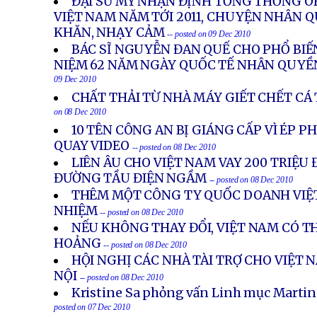
ĐẠI SỨ MỸ NHẬN ĐỊNH TỔNG THỐNG 
VIỆT NAM NĂM TỚI 2011, CHUYỆN NHÂN 
KHĂN, NHẠY CẢM
-- posted on 09 Dec 2010
BÁC SĨ NGUYỄN ĐAN QUẾ CHO PHỔ BIẾ
NIỆM 62 NĂM NGÀY QUỐC TẾ NHÂN QUYỀN
09 Dec 2010
CHẤT THẢI TỪ NHÀ MÁY GIẾT CHẾT CÁ T
on 08 Dec 2010
10 TÊN CÔNG AN BỊ GIÁNG CẤP VÌ ÉP 
QUAY VIDEO
-- posted on 08 Dec 2010
LIÊN ÂU CHO VIỆT NAM VAY 200 TRIỆU
ĐƯỜNG TẦU ĐIỆN NGẦM
-- posted on 08 Dec 2010
THÊM MỘT CÔNG TY QUỐC DOANH VIỆT
NHIỆM
-- posted on 08 Dec 2010
NẾU KHÔNG THAY ĐỔI, VIỆT NAM CÓ 
HOẢNG
-- posted on 08 Dec 2010
HỘI NGHỊ CÁC NHÀ TÀI TRỢ CHO VIỆT
NỘI
-- posted on 08 Dec 2010
Kristine Sa phỏng vấn Linh mục Marti
posted on 07 Dec 2010