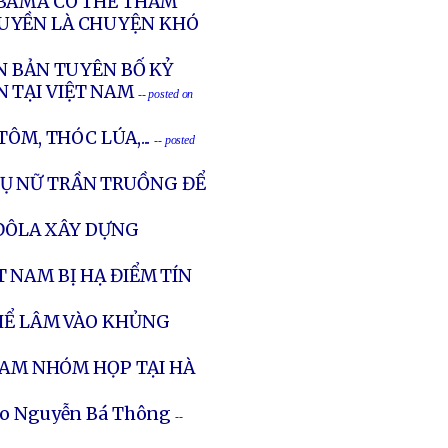
OBAMA CÓ THỂ THĂM
QUYỀN LÀ CHUYỆN KHÓ
N BẢN TUYÊN BỐ KỶ
 TẠI VIỆT NAM
-- posted on
ÔM, THÓC LÚA,...
-- posted
PHỤ NỮ TRẦN TRUỒNG ĐỂ
 ĐÔLA XÂY DỰNG
 NAM BỊ HẠ ĐIỂM TÍN
THỂ LÂM VÀO KHỦNG
 NAM NHÓM HỌP TẠI HÀ
no Nguyễn Bá Thông
--