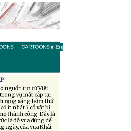
OONS
CARTOONS in English
ẮP
o nguồn tin từ Việt
trong vụ mất cắp tại
nh rạng sáng hôm thứ
có ít nhất 7 cổ vật bị
mọ thành công. Ðây là
ức là đồ vua dùng để
g ngày, của vua Khải