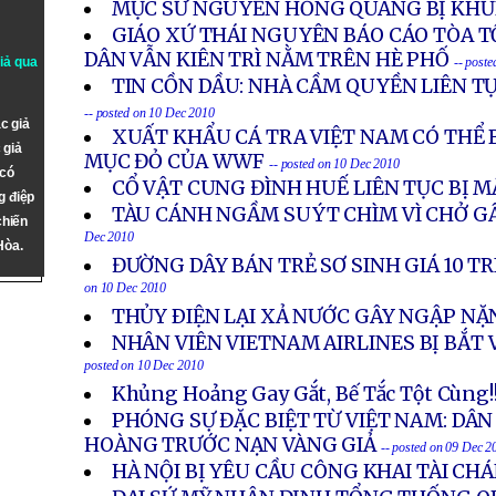
MỤC SƯ NGUYỄN HỒNG QUANG BỊ KH
GIÁO XỨ THÁI NGUYÊN BÁO CÁO TÒA T
DÂN VẪN KIÊN TRÌ NẰM TRÊN HÈ PHỐ
giả qua
-- post
TIN CỒN DẦU: NHÀ CẦM QUYỀN LIÊN T
-- posted on 10 Dec 2010
c giả
XUẤT KHẨU CÁ TRA VIỆT NAM CÓ THỂ 
 giả
MỤC ĐỎ CỦA WWF
-- posted on 10 Dec 2010
 có
CỔ VẬT CUNG ĐÌNH HUẾ LIÊN TỤC BỊ 
g điệp
TÀU CÁNH NGẦM SUÝT CHÌM VÌ CHỞ G
chiến
Dec 2010
Hòa.
ĐƯỜNG DÂY BÁN TRẺ SƠ SINH GIÁ 10 T
on 10 Dec 2010
THỦY ÐIỆN LẠI XẢ NƯỚC GÂY NGẬP N
NHÂN VIÊN VIETNAM AIRLINES BỊ BẮT 
posted on 10 Dec 2010
Khủng Hoảng Gay Gắt, Bế Tắc Tột Cùng!
PHÓNG SỰ ĐẶC BIỆT TỪ VIỆT NAM: DÂ
HOÀNG TRƯỚC NẠN VÀNG GIẢ
-- posted on 09 Dec 2
HÀ NỘI BỊ YÊU CẦU CÔNG KHAI TÀI CH