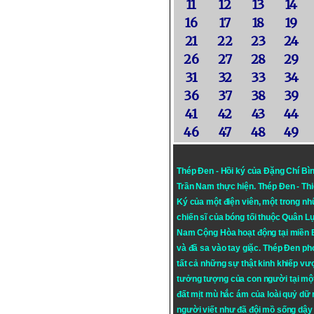
11
12
13
14
16
17
18
19
21
22
23
24
26
27
28
29
31
32
33
34
36
37
38
39
41
42
43
44
46
47
48
49
Thép Đen - Hồi ký của Đặng Chí Bì
Trần Nam thực hiện.
Thép Đen
- Th
Ký của một điện viên, một trong n
chiến sĩ của bóng tối thuộc Quân L
Nam Cộng Hòa hoạt động tại miền
và đã sa vào tay giặc. Thép Đen ph
tất cả những sự thật kinh khiếp vượ
tưởng tượng của con người tại mộ
đất mịt mù hắc ám của loài quỷ dữ
người viết như đã đội mồ sống dậy