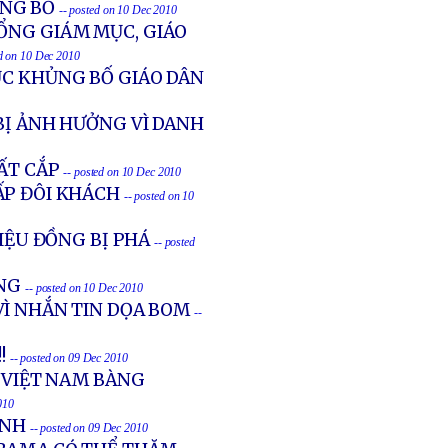
ỦNG BỐ
-- posted on 10 Dec 2010
ỔNG GIÁM MỤC, GIÁO
ed on 10 Dec 2010
ỤC KHỦNG BỐ GIÁO DÂN
BỊ ẢNH HƯỞNG VÌ DANH
MẤT CẮP
-- posted on 10 Dec 2010
ẤP ĐÔI KHÁCH
-- posted on 10
RIỆU ĐỒNG BỊ PHÁ
-- posted
ẶNG
-- posted on 10 Dec 2010
VÌ NHẮN TIN DỌA BOM
--
!!
-- posted on 09 Dec 2010
N VIỆT NAM BÀNG
010
ÁNH
-- posted on 09 Dec 2010