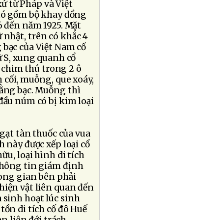
xứ từ Pháp và Việt
ó gồm bộ khay đồng
6 đến năm 1925. Mặt
nhật, trên có khắc 4
 bạc của Việt Nam cổ
ữ S, xung quanh cổ
, chim thú trong 2 ô
m cối, muỗng, que xoáy,
bằng bạc. Muỗng thì
đầu núm có bị kim loại
gạt tàn thuốc của vua
h này được xếp loại cổ
ữu, loại hình di tích
Thông tin giám định
rong gian bên phải
hiện vật liên quan đến
 sinh hoạt lúc sinh
tồn di tích cố đô Huế