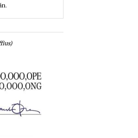
ăn.
fius)