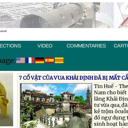
nated
ECTIONS
VIDEO
COMMENTARIES
CART
page:
7 CỔ VẬT CỦA VUA KHẢI ÐỊNH ÐÃ BỊ MẤT C
Tin Huế - The
Nam cho biết 
lăng Khải Ðị
tư vừa qua, đã 
kẻ trộm ôcuỗ
đồ ngự dụng t
sinh hoạt hàn