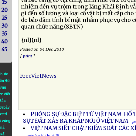
và Bảo tàng cổ vật cung đình Huế và 2 cơ qua
15
nhiệm đến vụ trộm trong lăng Khải Ðịnh v
20
gì đến số lượng và loại cổ vật bị mất cắp cho 
25
do bảo đảm tính bí mật nhằm phục vụ cho cô
30
quan chức năng.(SBTN)
35
{nl}{nl}
40
45
Posted on 04 Dec 2010
[
print
]
nh
, do
FreeVietNews
iên Hồi
hững
ực Việt
 Bắc
ơi bày
PHÓNG SỰ ĐẶC BIỆT TỪ VIỆT NAM: HỐ 
t trí
SỤT ĐẤT XẢY RA KHẮP NƠI Ở VIỆT NAM
t vùng
-- p
VIỆT NAM SIẾT CHẶT KIỂM SOÁT CÁC 
 mà
 kể
-- posted on 10 Dec 2010