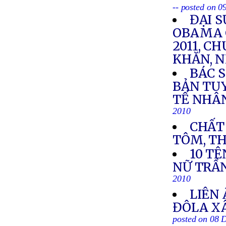
-- posted on 
ĐẠI 
OBAMA 
2011, 
KHĂN, 
BÁC 
BẢN TU
TẾ NHÂ
2010
CHẤT
TÔM, THÓ
10 TÊ
NỮ TRẦ
2010
LIÊN 
ĐÔLA X
posted on 08 