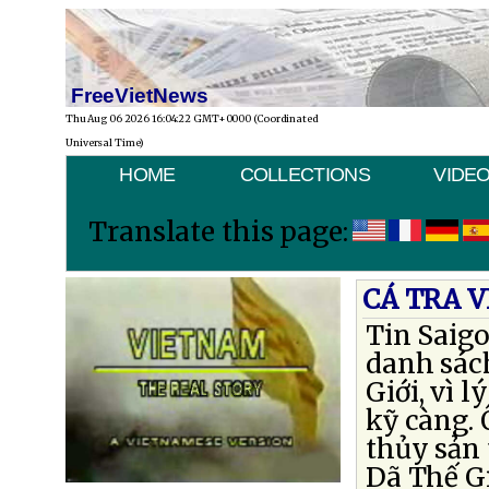
FreeVietNews
Thu Aug 06 2026 16:04:22 GMT+0000 (Coordinated
Universal Time)
HOME
COLLECTIONS
VIDE
Translate this page:
CÁ TRA V
Tin Saigo
danh sác
Giới, vì 
kỹ càng.
thủy sản
Dã Thế Gi