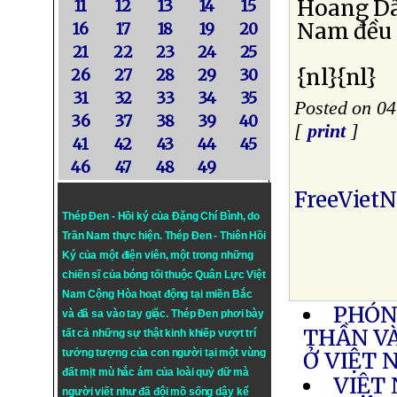
Hoang Dã 
11
12
13
14
15
Nam đều 
16
17
18
19
20
21
22
23
24
25
{nl}{nl}
26
27
28
29
30
31
32
33
34
35
Posted on 0
36
37
38
39
40
[
print
]
41
42
43
44
45
46
47
48
49
FreeViet
Thép Đen - Hồi ký của Đặng Chí Bình
, do
Trần Nam thực hiện.
Thép Đen
- Thiên Hồi
Ký của một điện viên, một trong những
chiến sĩ của bóng tối thuộc Quân Lực Việt
Nam Cộng Hòa hoạt động tại miền Bắc
PHÓNG
và đã sa vào tay giặc. Thép Đen phơi bày
THẦN VÀ
tất cả những sự thật kinh khiếp vượt trí
tưởng tượng của con người tại một vùng
Ở VIỆT
đất mịt mù hắc ám của loài quỷ dữ mà
VIỆT 
người viết như đã đội mồ sống dậy kể