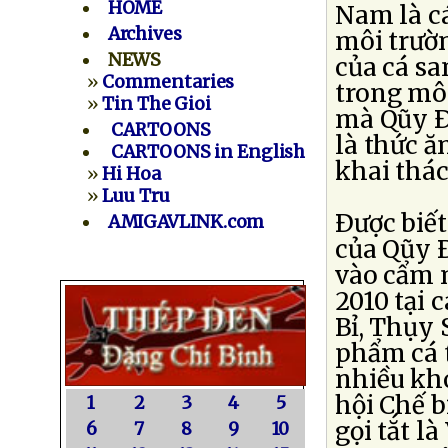
HOME
Nam là cá
Archives
môi trườn
NEWS
của cá sa
»
Commentaries
trong môi
»
Tin The Gioi
mà Qũy Ð
CARTOONS
là thức ă
CARTOONS in English
khai thác
»
Hi Hoa
»
Luu Tru
Ðược biết
AMIGAVLINK.com
của Qũy 
vào cẩm 
2010 tại 
Bỉ, Thụy 
phẩm cá t
nhiều khó
hội Chế 
1
2
3
4
5
gọi tắt l
6
7
8
9
10