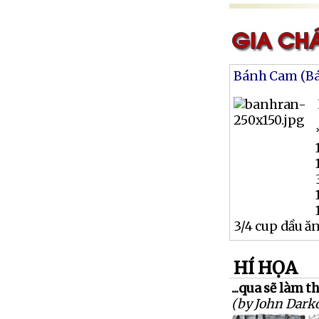
Bánh Cam (B
3/4 cup dầu ă
HÍ HỌA
...qua sẽ làm 
(by John Dark