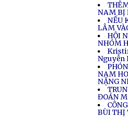
THÊM
NAM BỊ 
NẾU 
LÂM VÀ
HỘI 
NHÓM HỌ
Krist
Nguyễn 
PHÓNG
NAM HO
NẶNG N
TRUN
ĐOÁN M
CÔNG
BÙI THỊ