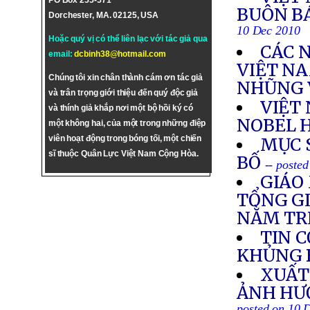
PO Box 255-571
BUÔN B
Dorchester, MA. 02125, USA
10 Dec 2010
Hoặc quý vị có thể liên lạc với tác giả qua
CÁC 
email:
dcbinh38@hotmail.com
VIỆT N
Chúng tôi xin chân thành cám ơn tác giả
NHŨNG 
và trân trọng giới thiệu đến quý độc giả
VIỆT
và thính giả khắp nơi một bộ hồi ký có
NOBEL 
một không hai, của một trong những điệp
viên hoạt động trong bóng tối, một chiến
MỤC 
sĩ thuộc Quân Lực Việt Nam Cộng Hòa.
BỐ
-- poste
GIÁO
TỔNG GI
NẰM TR
TIN 
KHỦNG 
XUẤT
ẢNH HƯ