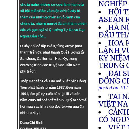
NGHIỆP
cho ta nghe những cơ cực lầm than của
HỘI 
xã hội miền Bắc và cuộc đời tù đày bi
ASEAN 
thảm của những chiến sĩ vô danh của
chúng ta, những người đã âm thầm chiến
HÀ NỘ
đấu và gục ngã vì lý tưởng
Tự Do
và
Đại
ĐẦU THÁ
Nghĩa Dân Tộc
...
HOA 
Ở đây chỉ có tập I và II, từng được phát
LÃNH VỰ
thanh trên đài phát thanh Quê Hương từ
KỶ NIỆM
San Jose, California - Hoa Kỳ, trong
TRUNG 
chương trình đọc truyện do Trần Nam
ĐẠI S
phụ trách.
ĐỒNG CH
Thép Đen tập I và II do nhà xuất bản Đông
posted on 10 
Tiến phát hành từ năm 1987. Đến năm
1991, tác giả tự xuất bản tập III và đến
TAI 
năm 2005 thì hoàn tất tập IV. Quý vị có thể
VIỆT N
hỏi mua sách hay dĩa đọc truyện qua địa
CẢNH
chỉ sau đây:
CÓ NGUY
Dang Chi Binh
VIỆT 