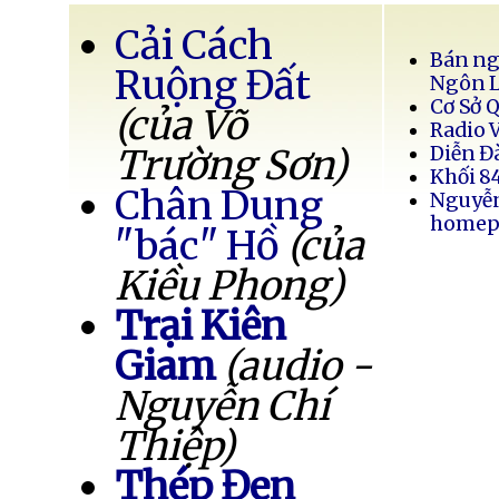
Cải Cách
Bán ng
Ruộng Đất
Ngôn 
Cơ Sở 
(của Võ
Radio 
Trường Sơn)
Diễn Đ
Khối 8
Chân Dung
Nguyễ
homep
"bác" Hồ
(của
Kiều Phong)
Trại Kiên
Giam
(audio -
Nguyễn Chí
Thiệp)
Thép Đen