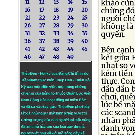
khảo cũng
11
12
13
14
15
chừng đó
16
17
18
19
20
người chế
21
22
23
24
25
không là
26
27
28
29
30
quyền.
31
32
33
34
35
36
37
38
39
40
Bên cạnh
41
42
43
44
45
kết giữa 
46
47
48
49
nhạt so v
kém tiền 
Thép Đen - Hồi ký của Đặng Chí Bình
, do
thực. Con
Trần Nam thực hiện.
Thép Đen
- Thiên Hồi
dần dần b
Ký của một điện viên, một trong những
chiến sĩ của bóng tối thuộc Quân Lực Việt
chơi, quê
Nam Cộng Hòa hoạt động tại miền Bắc
lúc bề mặ
và đã sa vào tay giặc. Thép Đen phơi bày
các scand
tất cả những sự thật kinh khiếp vượt trí
nhân phẩ
tưởng tượng của con người tại một vùng
danh vọng
đất mịt mù hắc ám của loài quỷ dữ mà
người viết như đã đội mồ sống dậy kể