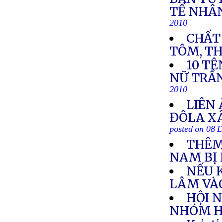
TẾ NHÂ
2010
CHẤT
TÔM, THÓ
10 TÊ
NỮ TRẦ
2010
LIÊN 
ĐÔLA X
posted on 08 
THÊM
NAM BỊ 
NẾU 
LÂM VÀ
HỘI 
NHÓM HỌ