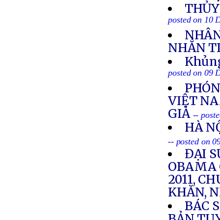
THỦY
posted on 10 
NHÂN 
NHẮN T
Khủng
posted on 09 
PHÓN
VIỆT N
GIẢ
-- post
HÀ NỘ
-- posted on 
ĐẠI 
OBAMA 
2011, 
KHĂN, 
BÁC 
BẢN TU