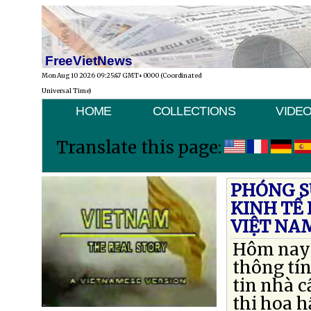
FreeVietNews
Mon Aug 10 2026 09:25:47 GMT+0000 (Coordinated
Universal Time)
HOME
COLLECTIONS
VIDE
Translate this page:
PHÓNG SỰ
KINH TẾ 
VIỆT NA
Hôm nay 
thông tín
tin nhà c
thi hoa h