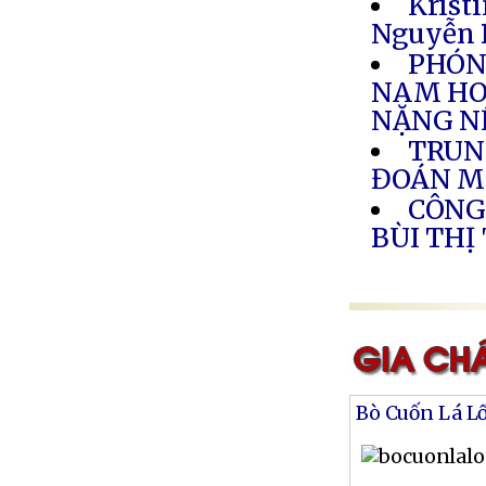
Krist
Nguyễn 
PHÓNG
NAM HO
NẶNG N
TRUN
ĐOÁN M
CÔNG
BÙI THỊ
Bò Cuốn Lá L