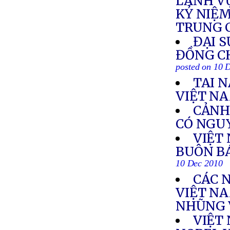
LÃNH VỰ
KỶ NIỆM
TRUNG 
ĐẠI S
ĐỒNG CH
posted on 10 
TAI 
VIỆT N
CẢNH
CÓ NGUY
VIỆT 
BUÔN B
10 Dec 2010
CÁC 
VIỆT N
NHŨNG 
VIỆT