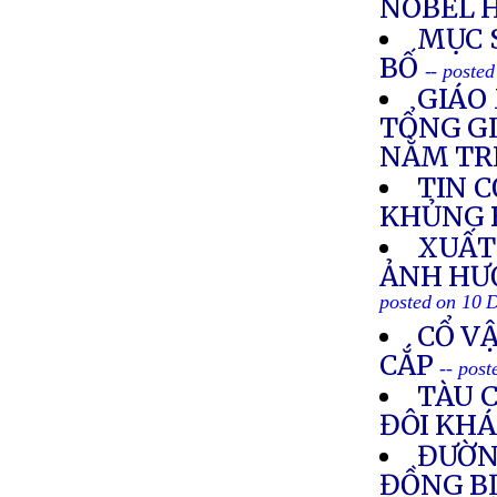
NOBEL 
MỤC 
BỐ
-- poste
GIÁO
TỔNG GI
NẰM TR
TIN 
KHỦNG 
XUẤT
ẢNH HƯ
posted on 10 
CỔ V
CẮP
-- pos
TÀU 
ĐÔI KH
ĐƯỜNG
ĐỒNG B