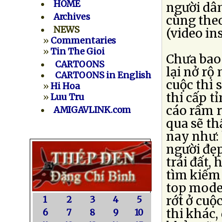
HOME
người dân
Archives
cùng the
NEWS
(video ins
»
Commentaries
»
Tin The Gioi
Chưa bao 
CARTOONS
lại nở rộ
CARTOONS in English
cuộc thi 
»
Hi Hoa
thi cấp t
»
Luu Tru
cáo rầm 
AMIGAVLINK.com
qua sẽ th
nay như: 
người đẹp
trái đất,
tìm kiếm
top model
rớt ở cuộ
1
2
3
4
5
thi khác
6
7
8
9
10