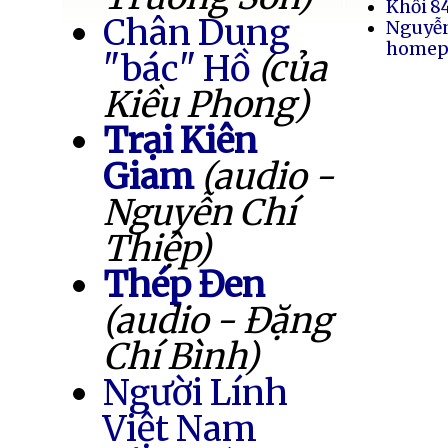
Khối 8
Chân Dung
Nguyễ
homep
"bác" Hồ
(của
Kiều Phong)
Trại Kiên
Giam
(audio -
Nguyễn Chí
Thiệp)
Thép Đen
(audio - Đặng
Chí Bình)
Người Lính
Việt Nam