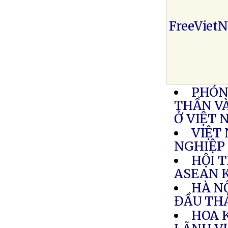
FreeViet
PHÓNG
THẦN VÀ
Ở VIỆT
VIỆT 
NGHIỆP
HỘI 
ASEAN 
HÀ NỘ
ĐẦU THÁ
HOA 