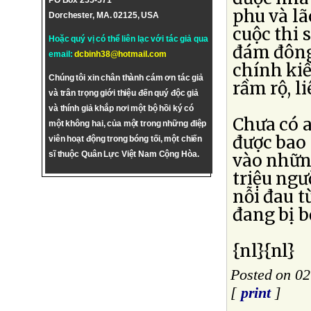
PO Box 255-571
phu và lã
Dorchester, MA. 02125, USA
cuộc thi s
Hoặc quý vị có thể liên lạc với tác giả qua
đám đông 
email:
dcbinh38@hotmail.com
chính kiế
Chúng tôi xin chân thành cám ơn tác giả
rầm rộ, l
và trân trọng giới thiệu đến quý độc giả
và thính giả khắp nơi một bộ hồi ký có
Chưa có a
một không hai, của một trong những điệp
được bao 
viên hoạt động trong bóng tối, một chiến
sĩ thuộc Quân Lực Việt Nam Cộng Hòa.
vào những
triệu ngư
nỗi đau t
đang bị b
{nl}{nl}
Posted on 0
[
print
]