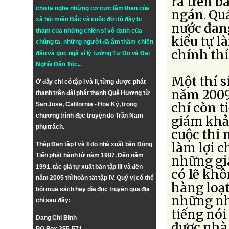
ra trên b
cho ta nghe những cơ cực lầm than của
ngán. Quá
xã hội miền Bắc và cuộc đời tù đày bi
nước đang
thảm của những chiến sĩ vô danh của
kiểu tự l
chúng ta, những người đã âm thầm chiến
chính thí
đấu và gục ngã vì lý tưởng
Tự Do
và
Đại
Nghĩa Dân Tộc
...
Một thí s
Ở đây chỉ có tập I và II, từng được phát
năm 2009
thanh trên đài phát thanh Quê Hương từ
chí còn ti
San Jose, California - Hoa Kỳ, trong
chương trình đọc truyện do Trần Nam
giám khảo
phụ trách.
cuộc thi
làm lợi c
Thép Đen tập I và II do nhà xuất bản Đông
Tiến phát hành từ năm 1987. Đến năm
những giá
1991, tác giả tự xuất bản tập III và đến
có lẽ khô
năm 2005 thì hoàn tất tập IV. Quý vị có thể
hàng loạt
hỏi mua sách hay dĩa đọc truyện qua địa
những nhà
chỉ sau đây:
tiếng nói
Dang Chi Binh
được nhà