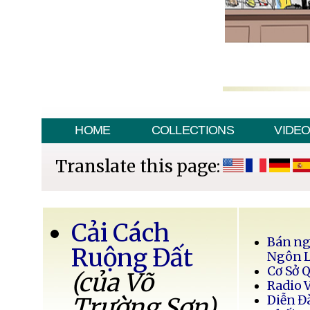
HOME
COLLECTIONS
VIDE
Translate this page:
Cải Cách
Bán ng
Ruộng Đất
Ngôn 
Cơ Sở 
(của Võ
Radio 
Trường Sơn)
Diễn Đ