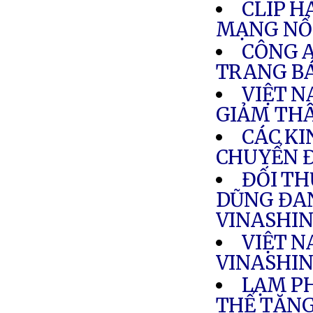
CLIP H
MẠNG NỔI
CÔNG A
TRANG B
VIỆT N
GIẢM TH
CÁC KI
CHUYỂN Đ
ĐỐI TH
DŨNG ĐAN
VINASHI
VIỆT N
VINASHIN
LẠM PH
THỂ TĂN