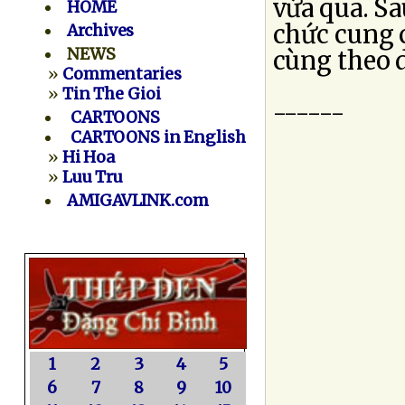
vừa qua. Sa
HOME
chức cung c
Archives
NEWS
cùng theo d
»
Commentaries
»
Tin The Gioi
------
CARTOONS
CARTOONS in English
»
Hi Hoa
»
Luu Tru
AMIGAVLINK.com
1
2
3
4
5
6
7
8
9
10