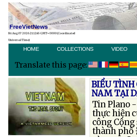
FreeVietNews
Fri Aug 07 2026 21:12:45 GMT+0000 (Coordinated
Universal Time)
HOME
COLLECTIONS
VIDEO
Translate this page:
BIỂU TÌNH
NAM TẠI 
Tin Plano -
thực hiện 
công Cộng s
thành phố 