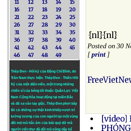
11
12
13
14
15
16
17
18
19
20
21
22
23
24
25
26
27
28
29
30
31
32
33
34
35
{nl}{nl}
36
37
38
39
40
Posted on 30 N
41
42
43
44
45
[
print
]
46
47
48
49
Thép Đen - Hồi ký của Đặng Chí Bình
, do
FreeVietNe
Trần Nam thực hiện.
Thép Đen
- Thiên Hồi
Ký của một điện viên, một trong những
chiến sĩ của bóng tối thuộc Quân Lực Việt
Nam Cộng Hòa hoạt động tại miền Bắc
và đã sa vào tay giặc. Thép Đen phơi bày
tất cả những sự thật kinh khiếp vượt trí
[video]
tưởng tượng của con người tại một vùng
đất mịt mù hắc ám của loài quỷ dữ mà
PHÓNG 
người viết như đã đội mồ sống dậy kể