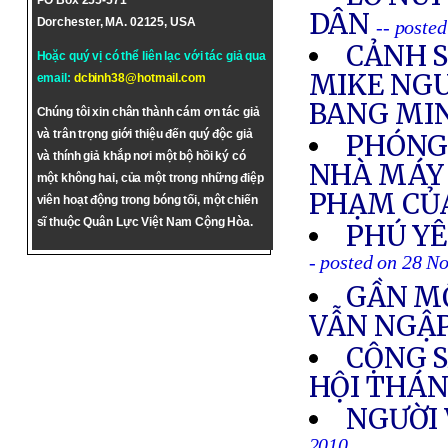
PO Box 255-571
DÂN
Dorchester, MA. 02125, USA
-- poste
CẢNH S
Hoặc quý vị có thể liên lạc với tác giả qua
MIKE NGU
email:
dcbinh38@hotmail.com
BANG MI
Chúng tôi xin chân thành cám ơn tác giả
và trân trọng giới thiệu đến quý độc giả
PHÓNG 
và thính giả khắp nơi một bộ hồi ký có
NHÀ MÁY 
một không hai, của một trong những điệp
PHẠM CỦA
viên hoạt động trong bóng tối, một chiến
sĩ thuộc Quân Lực Việt Nam Cộng Hòa.
PHÚ YÊ
- posted on 28 N
GẦN MỘ
VẪN NGẬP
CỘNG S
HỘI THÁN
NGƯỜI 