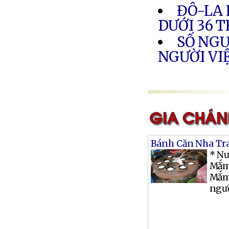
ĐÔ-LA 
DƯỚI 36 
SỐ NGƯ
NGƯỜI VI
Bánh Căn Nha Tr
* N
Mắm 
Mắm 
ngườ