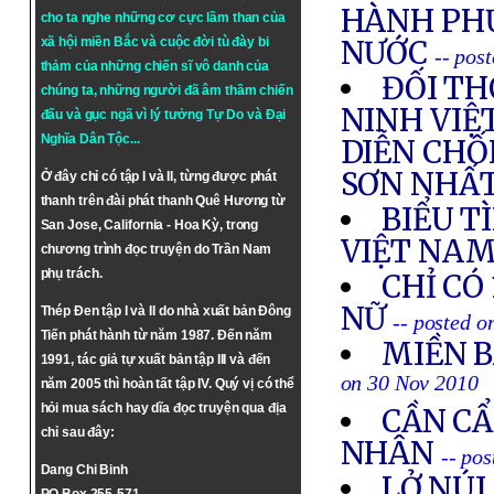
HÀNH PH
cho ta nghe những cơ cực lầm than của
xã hội miền Bắc và cuộc đời tù đày bi
NƯỚC
-- pos
thảm của những chiến sĩ vô danh của
ĐỐI TH
chúng ta, những người đã âm thầm chiến
NINH VIỆ
đấu và gục ngã vì lý tưởng
Tự Do
và
Đại
Nghĩa Dân Tộc
...
DIỄN CHỐ
SƠN NHẤ
Ở đây chỉ có tập I và II, từng được phát
thanh trên đài phát thanh Quê Hương từ
BIỂU T
San Jose, California - Hoa Kỳ, trong
VIỆT NAM
chương trình đọc truyện do Trần Nam
phụ trách.
CHỈ CÓ
NỮ
Thép Đen tập I và II do nhà xuất bản Đông
-- posted 
Tiến phát hành từ năm 1987. Đến năm
MIỀN 
1991, tác giả tự xuất bản tập III và đến
on 30 Nov 2010
năm 2005 thì hoàn tất tập IV. Quý vị có thể
hỏi mua sách hay dĩa đọc truyện qua địa
CẦN CẨ
chỉ sau đây:
NHÂN
-- po
Dang Chi Binh
LỞ NÚI