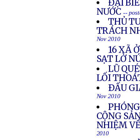
ĐẠI BI
NƯỚC
-- pos
THỦ T
TRÁCH NH
Nov 2010
16 XÃ 
SẠT LỞ N
LŨ QUÉ
LỐI THOÁ
ÐẤU GI
Nov 2010
PHÓNG 
CỘNG SẢN
NHIỆM VỀ
2010