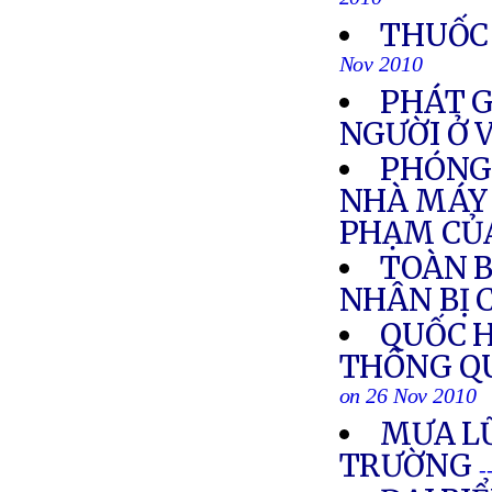
2010
THUỐC 
Nov 2010
PHÁT G
NGƯỜI Ở 
PHÓNG 
NHÀ MÁY 
PHẠM CỦA
TOÀN B
NHÂN BỊ 
QUỐC H
THÔNG QU
on 26 Nov 2010
MƯA L
TRƯỜNG
-