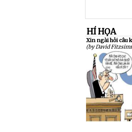
HÍ HỌA
Xin ngài hỏi câu 
(by David Fitzsi