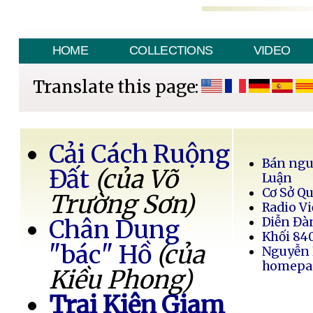
HOME
COLLECTIONS
VIDEO
Translate this page:
Cải Cách Ruộng
Bán ngu
Đất
(của Võ
Luận
Cơ Sở Q
Trường Sơn)
Radio Vi
Chân Dung
Diễn Đà
Khối 84
"bác" Hồ
(của
Nguyễn
homepa
Kiều Phong)
Trại Kiên Giam