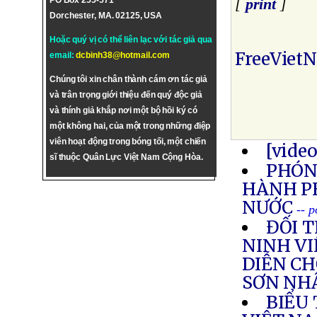
PO Box 255-571
[
print
]
Dorchester, MA. 02125, USA
Hoặc quý vị có thể liên lạc với tác giả qua
FreeViet
email:
dcbinh38@hotmail.com
Chúng tôi xin chân thành cám ơn tác giả
và trân trọng giới thiệu đến quý độc giả
và thính giả khắp nơi một bộ hồi ký có
một không hai, của một trong những điệp
viên hoạt động trong bóng tối, một chiến
[vide
sĩ thuộc Quân Lực Việt Nam Cộng Hòa.
PHÓNG
HÀNH P
NƯỚC
-- 
ĐỐI 
NINH VI
DIỄN CH
SƠN NH
BIỂU