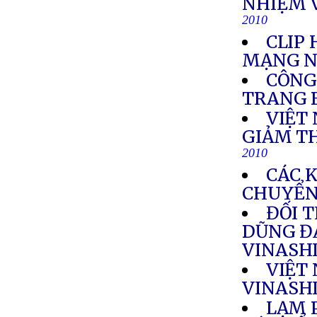
NHIỆM 
2010
CLIP
MẠNG N
CÔNG
TRANG 
VIỆT
GIẢM T
2010
CÁC 
CHUYỂN
ĐỐI 
DŨNG Đ
VINASH
VIỆT
VINASH
LẠM 