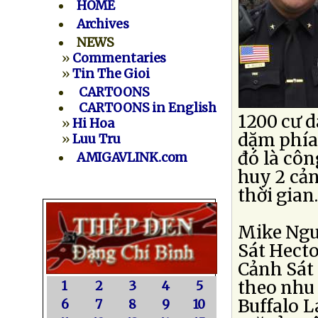
HOME
Archives
NEWS
»
Commentaries
»
Tin The Gioi
CARTOONS
CARTOONS in English
1200 cư d
»
Hi Hoa
dặm phía 
»
Luu Tru
đó là côn
AMIGAVLINK.com
huy 2 cản
thời gian.
Mike Ngu
Sát Hect
Cảnh Sát
theo nhu 
1
2
3
4
5
Buffalo L
6
7
8
9
10