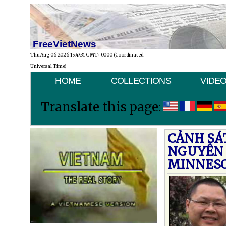
FreeVietNews
Thu Aug 06 2026 15:47:31 GMT+0000 (Coordinated
Universal Time)
HOME
COLLECTIONS
VIDE
Translate this page:
CẢNH SÁ
NGUYỄN 
MINNES