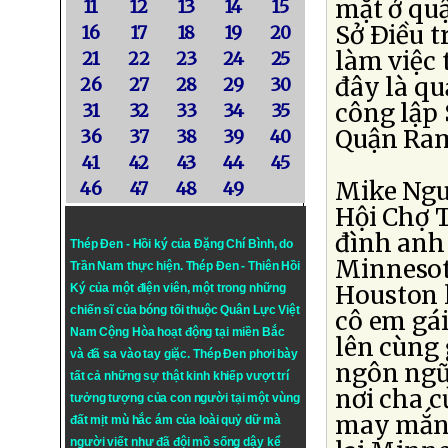
mặt ở qu
11
12
13
14
15
Sở Ðiều t
16
17
18
19
20
làm việc 
21
22
23
24
25
đây là qu
26
27
28
29
30
công lập 
31
32
33
34
35
Quận Ram
36
37
38
39
40
41
42
43
44
45
Mike Ngu
46
47
48
49
Hội Chợ 
đình anh 
Thép Đen - Hồi ký của Đặng Chí Bình
, do
Minnesot
Trần Nam thực hiện.
Thép Đen
- Thiên Hồi
Houston l
Ký của một điện viên, một trong những
chiến sĩ của bóng tối thuộc Quân Lực Việt
cô em gái
Nam Cộng Hòa hoạt động tại miền Bắc
lên cùng 
và đã sa vào tay giặc. Thép Đen phơi bày
ngôn ngữ 
tất cả những sự thật kinh khiếp vượt trí
nơi cha 
tưởng tượng của con người tại một vùng
may mắn 
đất mịt mù hắc ám của loài quỷ dữ mà
người viết như đã đội mồ sống dậy kể