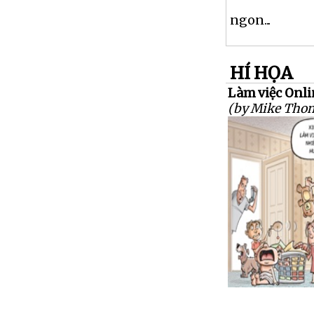
ngon...
HÍ HỌA
Làm việc Onli
(by Mike Tho