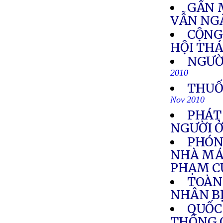
GẦN 
VẪN NGẬ
CỘNG
HỘI THÁ
NGƯỜI
2010
THUỐ
Nov 2010
PHÁT
NGƯỜI 
PHÓNG
NHÀ MÁY
PHẠM C
TOÀN 
NHÂN BỊ
QUỐC
THÔNG 