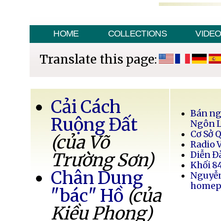
HOME
COLLECTIONS
VIDE
Translate this page:
Cải Cách
Bán ng
Ruộng Đất
Ngôn 
Cơ Sở 
(của Võ
Radio 
Trường Sơn)
Diễn Đ
Khối 8
Chân Dung
Nguyễ
homep
"bác" Hồ
(của
Kiều Phong)