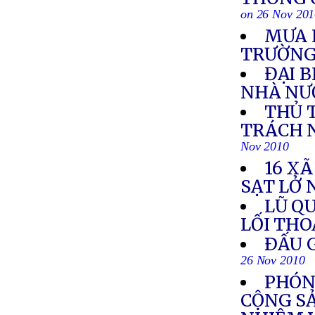
on 26 Nov 20
MƯA 
TRƯỜN
ĐẠI 
NHÀ NƯ
THỦ 
TRÁCH 
Nov 2010
16 XÃ
SẠT LỞ 
LŨ Q
LỐI TH
ÐẤU G
26 Nov 2010
PHÓNG
CỘNG S