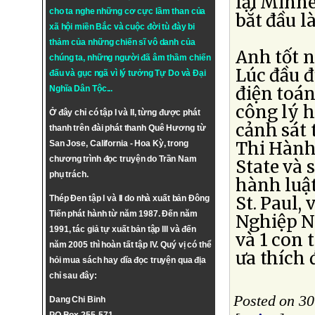
lại Minne
cho ta nghe những cơ cực lầm than của
bắt đầu l
xã hội miền Bắc và cuộc đời tù đày bi
thảm của những chiến sĩ vô danh của
Anh tốt 
chúng ta, những người đã âm thầm chiến
Lúc đầu đ
đấu và gục ngã vì lý tưởng
Tự Do
và
Đại
điện toá
Nghĩa Dân Tộc
...
công lý 
Ở đây chỉ có tập I và II, từng được phát
cảnh sát 
thanh trên đài phát thanh Quê Hương từ
Thi Hành 
San Jose, California - Hoa Kỳ, trong
chương trình đọc truyện do Trần Nam
State và 
phụ trách.
hành luậ
St. Paul,
Thép Đen tập I và II do nhà xuất bản Đông
Tiến phát hành từ năm 1987. Đến năm
Nghiệp N
1991, tác giả tự xuất bản tập III và đến
và 1 con 
năm 2005 thì hoàn tất tập IV. Quý vị có thể
ưa thích 
hỏi mua sách hay dĩa đọc truyện qua địa
chỉ sau đây:
Posted on 3
Dang Chi Binh