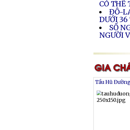
CÓ THỂ
ĐÔ-L
DƯỚI 36
SỐ NG
NGƯỜI 
Tầu Hũ Đườn