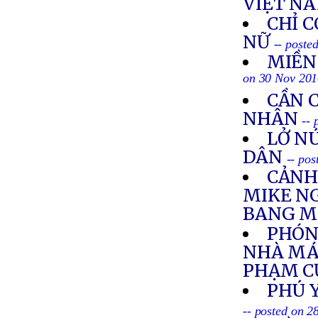
VIỆT NA
CHỈ C
NỮ
-- poste
MIỀN
on 30 Nov 20
CẦN 
NHÂN
--
LỞ N
DÂN
-- po
CẢNH
MIKE N
BANG M
PHÓNG
NHÀ MÁY
PHẠM C
PHÚ 
-- posted on 