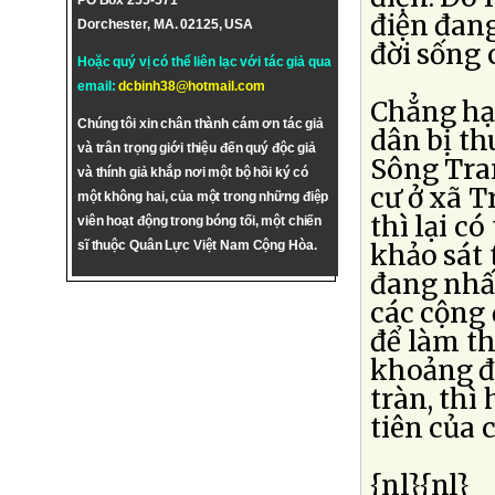
PO Box 255-571
điện đang
Dorchester, MA. 02125, USA
đời sống 
Hoặc quý vị có thể liên lạc với tác giả qua
email:
dcbinh38@hotmail.com
Chẳng hạ
Chúng tôi xin chân thành cám ơn tác giả
dân bị th
và trân trọng giới thiệu đến quý độc giả
Sông Tran
và thính giả khắp nơi một bộ hồi ký có
cư ở xã 
một không hai, của một trong những điệp
thì lại c
viên hoạt động trong bóng tối, một chiến
sĩ thuộc Quân Lực Việt Nam Cộng Hòa.
khảo sát
đang nhấ
các cộng 
để làm th
khoảng đó
tràn, thì
tiên của
{nl}{nl}