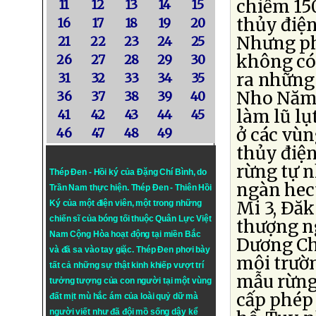
chiếm 15
11
12
13
14
15
thủy điệ
16
17
18
19
20
Nhưng ph
21
22
23
24
25
không có 
26
27
28
29
30
ra những 
31
32
33
34
35
Nho Năm,
36
37
38
39
40
làm lũ lụ
41
42
43
44
45
ở các vùn
46
47
48
49
thủy điện
rừng tự n
Thép Đen - Hồi ký của Đặng Chí Bình
, do
ngàn hect
Trần Nam thực hiện.
Thép Đen
- Thiên Hồi
Mi 3, Ðăk
Ký của một điện viên, một trong những
chiến sĩ của bóng tối thuộc Quân Lực Việt
thượng n
Nam Cộng Hòa hoạt động tại miền Bắc
Dương Ch
và đã sa vào tay giặc. Thép Đen phơi bày
môi trườ
tất cả những sự thật kinh khiếp vượt trí
mẫu rừng
tưởng tượng của con người tại một vùng
cấp phép 
đất mịt mù hắc ám của loài quỷ dữ mà
người viết như đã đội mồ sống dậy kể