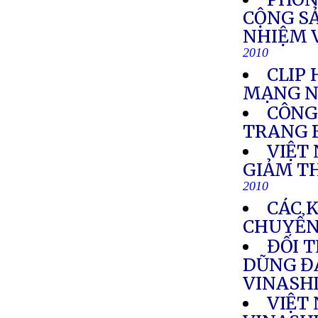
CỘNG S
NHIỆM 
2010
CLIP
MẠNG N
CÔNG
TRANG 
VIỆT
GIẢM T
2010
CÁC 
CHUYỂN
ĐỐI 
DŨNG Đ
VINASH
VIỆT