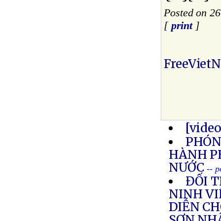
Posted on 2
[
print
]
FreeViet
[vide
PHÓNG
HÀNH P
NƯỚC
-- 
ĐỐI 
NINH VI
DIỄN CH
SƠN NH