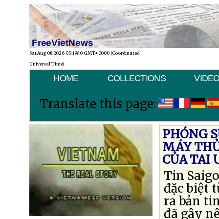
FreeVietNews
Sat Aug 08 2026 05:19:40 GMT+0000 (Coordinated
Universal Time)
HOME
COLLECTIONS
VIDE
Translate this page:
PHÓNG SỰ
MÁY THỦ
CỦA TAI
Tin Saig
đặc biệt 
ra bản ti
đã gây nê