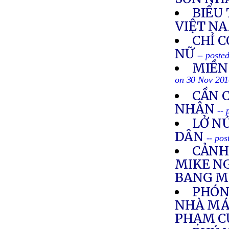
BIỂU
VIỆT NA
CHỈ C
NỮ
-- poste
MIỀN
on 30 Nov 20
CẦN 
NHÂN
--
LỞ N
DÂN
-- po
CẢNH
MIKE N
BANG M
PHÓNG
NHÀ MÁY
PHẠM C