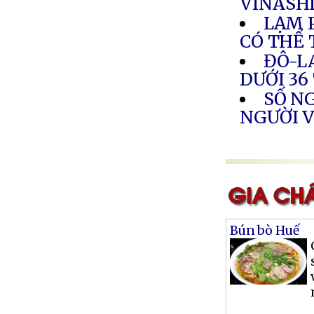
VINASH
LẠM 
CÓ THỂ
ĐÔ-L
DƯỚI 36
SỐ NG
NGƯỜI 
Bún bò Huế