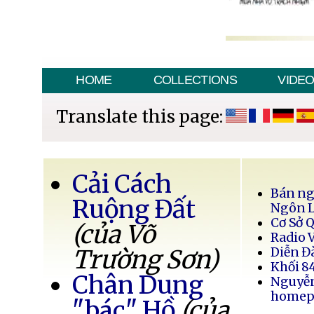
HOME
COLLECTIONS
VIDE
Translate this page:
Cải Cách
Bán ng
Ruộng Đất
Ngôn 
Cơ Sở 
(của Võ
Radio 
Trường Sơn)
Diễn Đ
Khối 8
Chân Dung
Nguyễ
homep
"bác" Hồ
(của