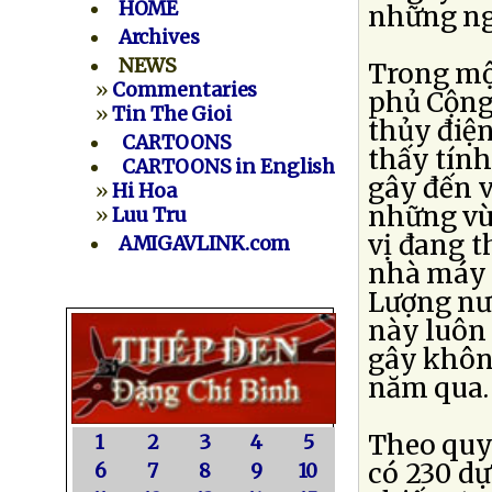
HOME
những ngà
Archives
NEWS
Trong mộ
»
Commentaries
phủ Cộng
»
Tin The Gioi
thủy điện
CARTOONS
thấy tính
CARTOONS in English
gây đến v
»
Hi Hoa
những vù
»
Luu Tru
vị đang t
AMIGAVLINK.com
nhà máy 
Lượng nư
này luôn 
gây không
năm qua.
Theo quy
1
2
3
4
5
có 230 dự
6
7
8
9
10