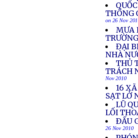
QUỐC
THÔNG 
on 26 Nov 20
MƯA 
TRƯỜN
ĐẠI 
NHÀ NƯ
THỦ 
TRÁCH 
Nov 2010
16 XÃ
SẠT LỞ 
LŨ Q
LỐI TH
ÐẤU G
26 Nov 2010
PHÓNG