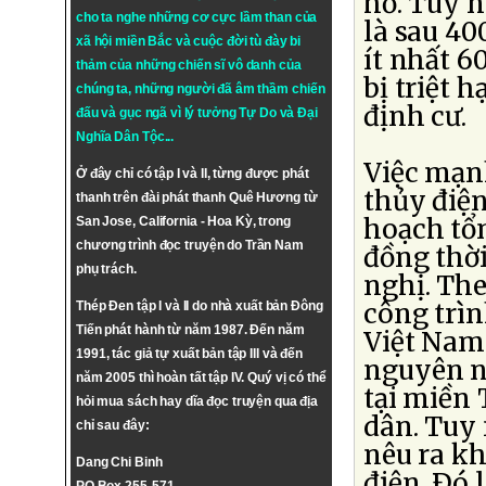
hồ. Tuy 
cho ta nghe những cơ cực lầm than của
là sau 40
xã hội miền Bắc và cuộc đời tù đày bi
ít nhất 6
thảm của những chiến sĩ vô danh của
bị triệt 
chúng ta, những người đã âm thầm chiến
định cư.
đấu và gục ngã vì lý tưởng
Tự Do
và
Đại
Nghĩa Dân Tộc
...
Việc mạnh
Ở đây chỉ có tập I và II, từng được phát
thủy điện
thanh trên đài phát thanh Quê Hương từ
hoạch tổn
San Jose, California - Hoa Kỳ, trong
chương trình đọc truyện do Trần Nam
đồng thờ
phụ trách.
nghị. The
công trìn
Thép Đen tập I và II do nhà xuất bản Đông
Tiến phát hành từ năm 1987. Đến năm
Việt Nam
1991, tác giả tự xuất bản tập III và đến
nguyên nh
năm 2005 thì hoàn tất tập IV. Quý vị có thể
tại miền
hỏi mua sách hay dĩa đọc truyện qua địa
dân. Tuy
chỉ sau đây:
nêu ra kh
Dang Chi Binh
điện. Ðó 