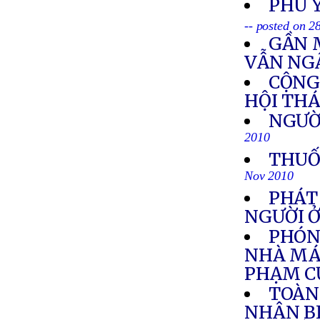
PHÚ 
-- posted on 
GẦN 
VẪN NGẬ
CỘNG
HỘI THÁ
NGƯỜI
2010
THUỐ
Nov 2010
PHÁT
NGƯỜI 
PHÓNG
NHÀ MÁY
PHẠM C
TOÀN 
NHÂN BỊ