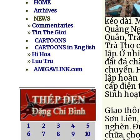
HOME
Archives
NEWS
kéo dài. 
»
Commentaries
Quảng Ngã
»
Tin The Gioi
Quân, Trà
CARTOONS
Trà Thọ c
CARTOONS in English
lập. Ở nh
»
Hi Hoa
đất đá ch
»
Luu Tru
chuyển. H
AMIGAVLINK.com
lập hoàn 
cáp điện 
Sinh hoạt
Giao thôn
Sơn Liên,
nghẽn. Ð
1
2
3
4
5
chữa, cho
6
7
8
9
10