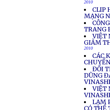
2010
CLIP
MẠNG N
CÔNG
TRANG 
VIỆT
GIẢM T
2010
CÁC 
CHUYỂN
ĐỐI 
DŨNG Đ
VINASH
VIỆT
VINASH
LẠM 
CÓ THỂ