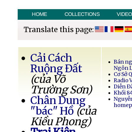
HOME
COLLECTIONS
VIDE
Translate this page:
Cải Cách
Bán ng
Ruộng Đất
Ngôn 
Cơ Sở 
(của Võ
Radio 
Trường Sơn)
Diễn Đ
Khối 8
Chân Dung
Nguyễ
homep
"bác" Hồ
(của
Kiều Phong)