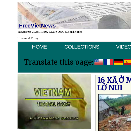
FreeVietNews
Sat Aug 08 2026 11:18:07 GMT+0000 (Coordinated
Universal Time)
HOME
COLLECTIONS
VIDE
Translate this page:
16 XÃ Ở 
LỞ NÚI