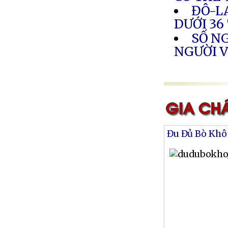
ĐÔ-L
DƯỚI 36
SỐ NG
NGƯỜI 
Đu Đủ Bò Khô