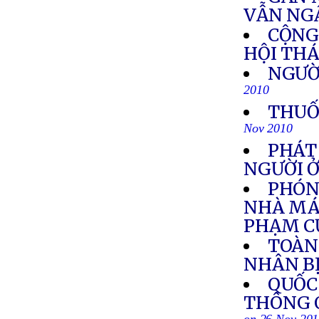
VẪN NGẬ
CỘNG
HỘI THÁ
NGƯỜI
2010
THUỐ
Nov 2010
PHÁT
NGƯỜI 
PHÓNG
NHÀ MÁY
PHẠM C
TOÀN 
NHÂN BỊ
QUỐC
THÔNG 