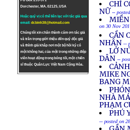
PO Box 255-571
CHỈ C
Dorchester, MA. 02125, USA
NỮ
-- poste
Hoặc quý vị có thể liên lạc với tác giả qua
MIỀN
email:
dcbinh38@hotmail.com
on 30 Nov 20
Chúng tôi xin chân thành cám ơn tác giả
CẦN 
và trân trọng giới thiệu đến quý độc giả
NHÂN
--
và thính giả khắp nơi một bộ hồi ký có
LỞ N
một không hai, của một trong những điệp
DÂN
viên hoạt động trong bóng tối, một chiến
-- po
CẢNH
sĩ thuộc Quân Lực Việt Nam Cộng Hòa.
MIKE N
BANG M
PHÓNG
NHÀ MÁY
PHẠM C
PHÚ 
-- posted on 
GẦN 