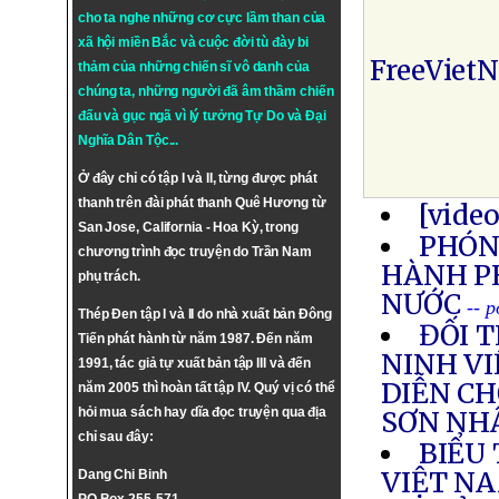
cho ta nghe những cơ cực lầm than của
xã hội miền Bắc và cuộc đời tù đày bi
FreeViet
thảm của những chiến sĩ vô danh của
chúng ta, những người đã âm thầm chiến
đấu và gục ngã vì lý tưởng
Tự Do
và
Đại
Nghĩa Dân Tộc
...
Ở đây chỉ có tập I và II, từng được phát
thanh trên đài phát thanh Quê Hương từ
[vide
San Jose, California - Hoa Kỳ, trong
PHÓNG
chương trình đọc truyện do Trần Nam
HÀNH P
phụ trách.
NƯỚC
-- 
Thép Đen tập I và II do nhà xuất bản Đông
ĐỐI 
Tiến phát hành từ năm 1987. Đến năm
NINH VI
1991, tác giả tự xuất bản tập III và đến
DIỄN CH
năm 2005 thì hoàn tất tập IV. Quý vị có thể
hỏi mua sách hay dĩa đọc truyện qua địa
SƠN NH
chỉ sau đây:
BIỂU
VIỆT NA
Dang Chi Binh