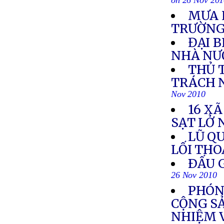
on 26 Nov 20
MƯA 
TRƯỜN
ĐẠI 
NHÀ NƯ
THỦ 
TRÁCH 
Nov 2010
16 XÃ
SẠT LỞ 
LŨ Q
LỐI TH
ÐẤU G
26 Nov 2010
PHÓNG
CỘNG S
NHIỆM 