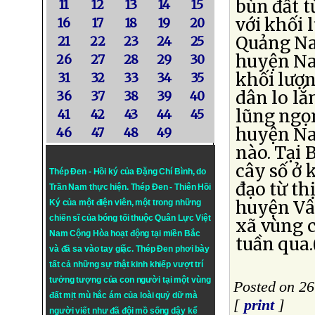
bùn đất t
11
12
13
14
15
với khối 
16
17
18
19
20
Quảng Na
21
22
23
24
25
huyện Na
26
27
28
29
30
khối lượn
31
32
33
34
35
dân lo lắ
36
37
38
39
40
lũng ngọn
41
42
43
44
45
huyện Nam
46
47
48
49
nào. Tại 
cây số ở 
Thép Đen - Hồi ký của Đặng Chí Bình
, do
đạo từ th
Trần Nam thực hiện.
Thép Đen
- Thiên Hồi
huyện Vâ
Ký của một điện viên, một trong những
chiến sĩ của bóng tối thuộc Quân Lực Việt
xã vùng c
Nam Cộng Hòa hoạt động tại miền Bắc
tuần qua
và đã sa vào tay giặc. Thép Đen phơi bày
tất cả những sự thật kinh khiếp vượt trí
tưởng tượng của con người tại một vùng
Posted on 2
đất mịt mù hắc ám của loài quỷ dữ mà
[
print
]
người viết như đã đội mồ sống dậy kể