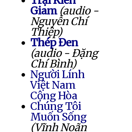
Trại Kiên
Giam
(audio -
Nguyễn Chí
Thiệp)
Thép Đen
(audio - Đặng
Chí Bình)
Người Lính
Việt Nam
Cộng Hòa
Chúng Tôi
Muốn Sống
(Vĩnh Noãn