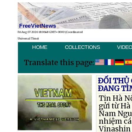
FreeVietNews
Fri Aug 07 2026 18:06:48 GMT+0000 (Coordinated
Universal Time)
HOME
COLLECTIONS
VIDE
Translate this page:
ÐỐI THỦ
ÐANG TÌ
Tin Hà Nộ
gửi từ Hà
Nam Nguy
nhiệm cá 
Vinashin