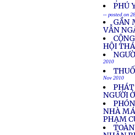
PHÚ 
-- posted on 
GẦN 
VẪN NGẬ
CỘNG
HỘI THÁ
NGƯỜI
2010
THUỐ
Nov 2010
PHÁT
NGƯỜI 
PHÓNG
NHÀ MÁY
PHẠM C
TOÀN 