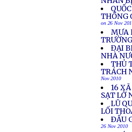
NHÂN BỊ
QUỐC
THÔNG 
on 26 Nov 20
MƯA 
TRƯỜN
ĐẠI 
NHÀ NƯ
THỦ 
TRÁCH 
Nov 2010
16 XÃ
SẠT LỞ 
LŨ Q
LỐI TH
ÐẤU G
26 Nov 2010