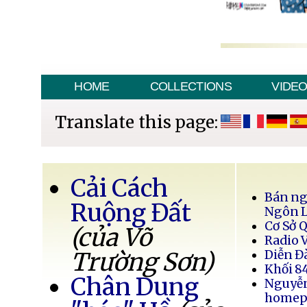
HOME
COLLECTIONS
VIDE
Translate this page:
Cải Cách
Bán ng
Ruộng Đất
Ngôn 
Cơ Sở 
(của Võ
Radio 
Trường Sơn)
Diễn Đ
Khối 8
Chân Dung
Nguyễ
homep