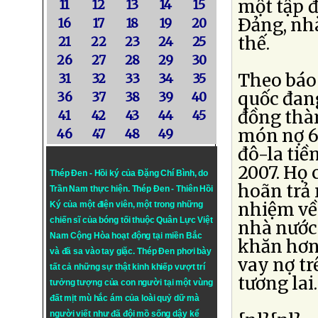
một tập 
11
12
13
14
15
Ðảng, nh
16
17
18
19
20
thế.
21
22
23
24
25
26
27
28
29
30
Theo báo 
31
32
33
34
35
quốc đang
36
37
38
39
40
đồng thàn
41
42
43
44
45
món nợ 60
46
47
48
49
đô-la tiề
2007. Họ
Thép Đen - Hồi ký của Đặng Chí Bình
, do
hoãn trả 
Trần Nam thực hiện.
Thép Đen
- Thiên Hồi
nhiệm về 
Ký của một điện viên, một trong những
chiến sĩ của bóng tối thuộc Quân Lực Việt
nhà nước
Nam Cộng Hòa hoạt động tại miền Bắc
khăn hơn,
và đã sa vào tay giặc. Thép Đen phơi bày
vay nợ tr
tất cả những sự thật kinh khiếp vượt trí
tương lai
tưởng tượng của con người tại một vùng
đất mịt mù hắc ám của loài quỷ dữ mà
người viết như đã đội mồ sống dậy kể