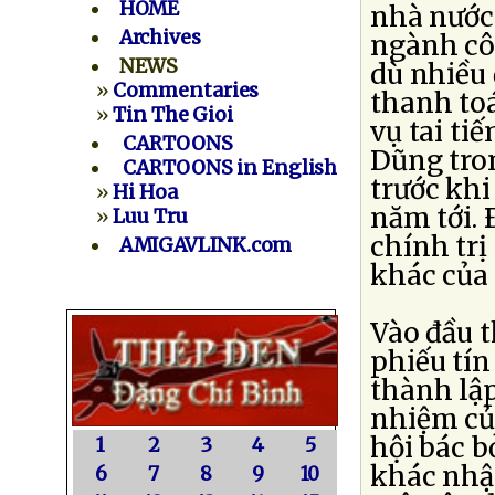
HOME
nhà nước 
Archives
ngành cô
NEWS
dù nhiều 
»
Commentaries
thanh to
»
Tin The Gioi
vụ tai ti
CARTOONS
Dũng tro
CARTOONS in English
trước khi
»
Hi Hoa
năm tới. 
»
Luu Tru
chính tr
AMIGAVLINK.com
khác của 
Vào đầu t
phiếu tí
thành lập
nhiệm củ
hội bác b
1
2
3
4
5
khác nhậ
6
7
8
9
10