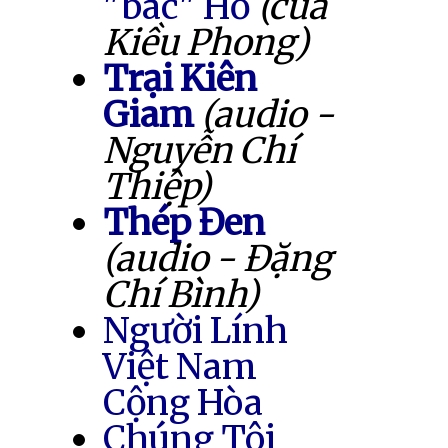
"bác" Hồ
(của
Kiều Phong)
Trại Kiên
Giam
(audio -
Nguyễn Chí
Thiệp)
Thép Đen
(audio - Đặng
Chí Bình)
Người Lính
Việt Nam
Cộng Hòa
Chúng Tôi