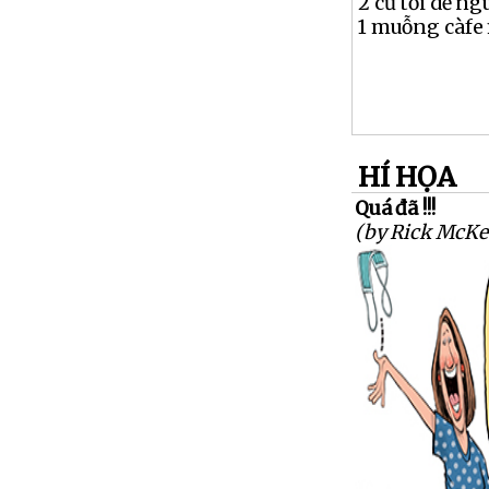
2 củ tỏi dể n
1 muỗng càfe 
HÍ HỌA
Quá đã !!!
(by Rick McKe