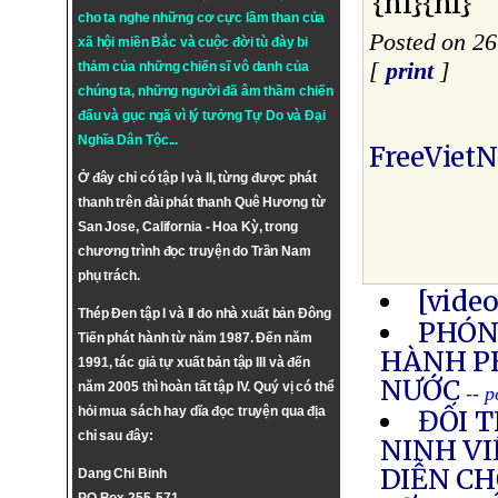
{nl}{nl}
cho ta nghe những cơ cực lầm than của
Posted on 2
xã hội miền Bắc và cuộc đời tù đày bi
[
print
]
thảm của những chiến sĩ vô danh của
chúng ta, những người đã âm thầm chiến
đấu và gục ngã vì lý tưởng
Tự Do
và
Đại
Nghĩa Dân Tộc
...
FreeViet
Ở đây chỉ có tập I và II, từng được phát
thanh trên đài phát thanh Quê Hương từ
San Jose, California - Hoa Kỳ, trong
chương trình đọc truyện do Trần Nam
phụ trách.
[vide
Thép Đen tập I và II do nhà xuất bản Đông
PHÓNG
Tiến phát hành từ năm 1987. Đến năm
HÀNH P
1991, tác giả tự xuất bản tập III và đến
NƯỚC
năm 2005 thì hoàn tất tập IV. Quý vị có thể
-- 
hỏi mua sách hay dĩa đọc truyện qua địa
ĐỐI 
chỉ sau đây:
NINH VI
DIỄN CH
Dang Chi Binh