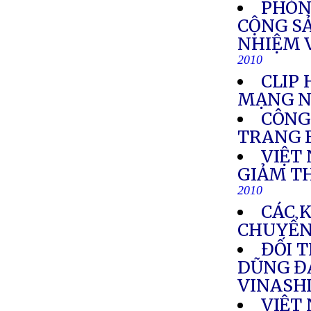
PHÓNG
CỘNG S
NHIỆM 
2010
CLIP
MẠNG N
CÔNG
TRANG 
VIỆT
GIẢM T
2010
CÁC 
CHUYỂN
ĐỐI 
DŨNG Đ
VINASH
VIỆT