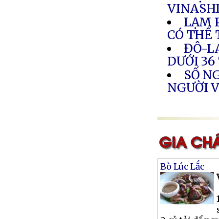
VINASH
LẠM 
CÓ THỂ
ĐÔ-L
DƯỚI 36
SỐ NG
NGƯỜI 
Bò Lúc Lắc