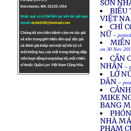
PO Box 255-571
SƠN NH
Dorchester, MA. 02125, USA
BIỂU
VIỆT NA
Hoặc quý vị có thể liên lạc với tác giả qua
email:
dcbinh38@hotmail.com
CHỈ C
NỮ
Chúng tôi xin chân thành cám ơn tác giả
-- poste
và trân trọng giới thiệu đến quý độc giả
MIỀN
và thính giả khắp nơi một bộ hồi ký có
on 30 Nov 20
một không hai, của một trong những điệp
CẦN 
viên hoạt động trong bóng tối, một chiến
NHÂN
sĩ thuộc Quân Lực Việt Nam Cộng Hòa.
--
LỞ N
DÂN
-- po
CẢNH
MIKE N
BANG M
PHÓNG
NHÀ MÁY
PHẠM C