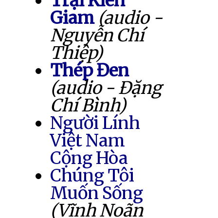
Trại Kiên
Giam
(audio -
Nguyễn Chí
Thiệp)
Thép Đen
(audio - Đặng
Chí Bình)
Người Lính
Việt Nam
Cộng Hòa
Chúng Tôi
Muốn Sống
(Vĩnh Noãn