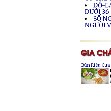
ĐÔ-L
DƯỚI 36
SỐ NG
NGƯỜI 
Bún Riêu Cua