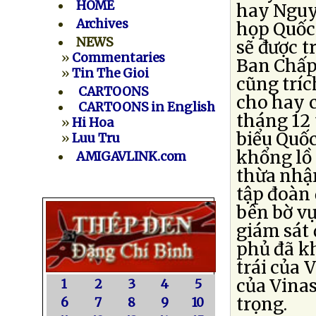
HOME
hay Nguy
Archives
họp Quốc
NEWS
sẽ được t
»
Commentaries
Ban Chấp
»
Tin The Gioi
cũng tríc
CARTOONS
cho hay c
CARTOONS in English
tháng 12 
»
Hi Hoa
biểu Quố
»
Luu Tru
khổng lồ
AMIGAVLINK.com
thừa nhận
tập đoàn
bên bờ vự
giám sát 
phủ đã k
trái của 
của Vinas
1
2
3
4
5
trọng.
6
7
8
9
10