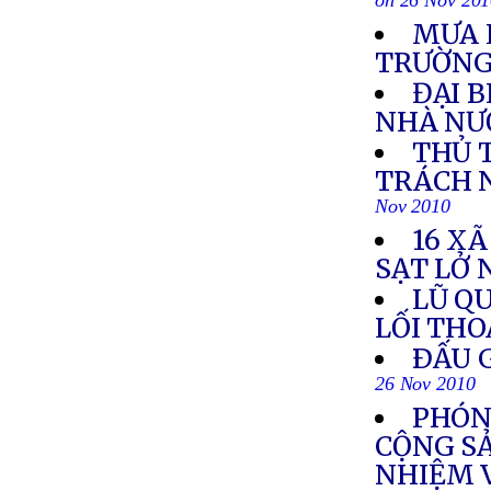
on 26 Nov 20
MƯA 
TRƯỜN
ĐẠI 
NHÀ NƯ
THỦ 
TRÁCH 
Nov 2010
16 XÃ
SẠT LỞ 
LŨ Q
LỐI TH
ÐẤU G
26 Nov 2010
PHÓNG
CỘNG S
NHIỆM 