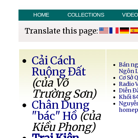
HOME
COLLECTIONS
VIDE
Translate this page:
Cải Cách
Bán ng
Ruộng Đất
Ngôn 
Cơ Sở 
(của Võ
Radio 
Trường Sơn)
Diễn Đ
Khối 8
Chân Dung
Nguyễ
homep
"bác" Hồ
(của
Kiều Phong)