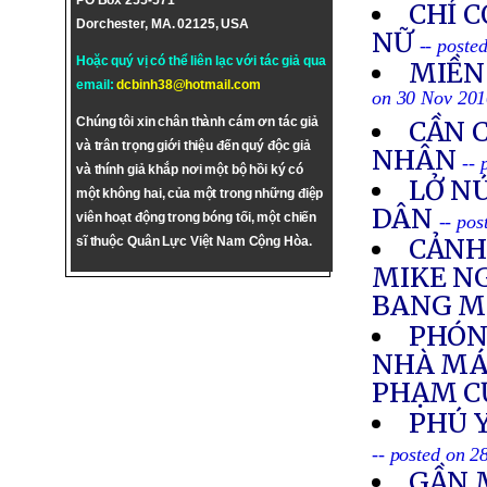
PO Box 255-571
CHỈ C
Dorchester, MA. 02125, USA
NỮ
-- poste
Hoặc quý vị có thể liên lạc với tác giả qua
MIỀN
email:
dcbinh38@hotmail.com
on 30 Nov 20
Chúng tôi xin chân thành cám ơn tác giả
CẦN 
và trân trọng giới thiệu đến quý độc giả
NHÂN
--
và thính giả khắp nơi một bộ hồi ký có
LỞ N
một không hai, của một trong những điệp
DÂN
viên hoạt động trong bóng tối, một chiến
-- po
CẢNH
sĩ thuộc Quân Lực Việt Nam Cộng Hòa.
MIKE N
BANG M
PHÓNG
NHÀ MÁY
PHẠM C
PHÚ 
-- posted on 
GẦN 