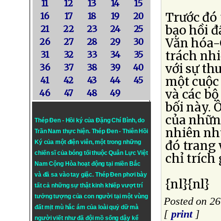
11
12
13
14
15
Trước đó
16
17
18
19
20
bạo hồi đ
21
22
23
24
25
Văn hóa-G
26
27
28
29
30
trách nh
31
32
33
34
35
với sự th
36
37
38
39
40
một cuộc
41
42
43
44
45
và các bộ
46
47
48
49
bối này. 
của những
Thép Đen - Hồi ký của Đặng Chí Bình
, do
nhiên nhữ
Trần Nam thực hiện.
Thép Đen
- Thiên Hồi
đó trang
Ký của một điện viên, một trong những
chiến sĩ của bóng tối thuộc Quân Lực Việt
chỉ trích
Nam Cộng Hòa hoạt động tại miền Bắc
và đã sa vào tay giặc. Thép Đen phơi bày
{nl}{nl}
tất cả những sự thật kinh khiếp vượt trí
tưởng tượng của con người tại một vùng
Posted on 2
đất mịt mù hắc ám của loài quỷ dữ mà
[
print
]
người viết như đã đội mồ sống dậy kể