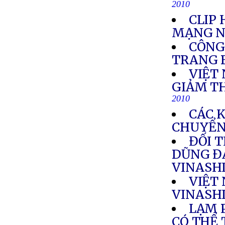
2010
CLIP
MẠNG N
CÔNG
TRANG 
VIỆT
GIẢM T
2010
CÁC 
CHUYỂN
ĐỐI 
DŨNG Đ
VINASH
VIỆT
VINASH
LẠM 
CÓ THỂ