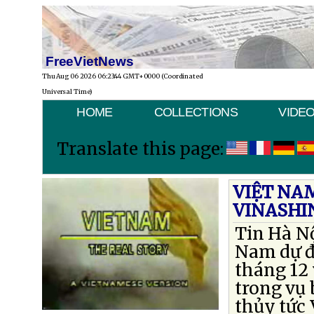
FreeVietNews
Thu Aug 06 2026 06:23:44 GMT+0000 (Coordinated
Universal Time)
HOME
COLLECTIONS
VIDE
Translate this page:
VIỆT NAM
VINASHI
Tin Hà N
Nam dự đ
tháng 12 
trong vụ
thủy tức