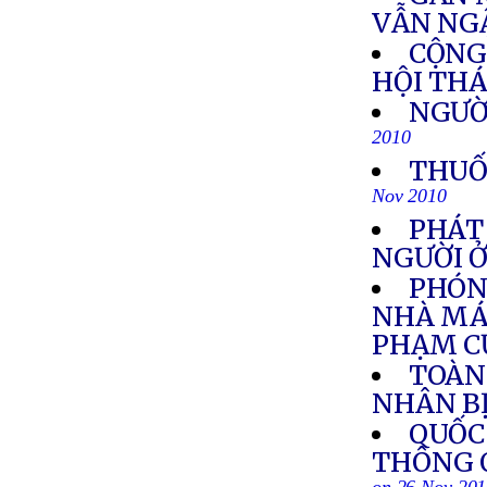
VẪN NGẬ
CỘNG
HỘI THÁ
NGƯỜI
2010
THUỐ
Nov 2010
PHÁT
NGƯỜI 
PHÓNG
NHÀ MÁY
PHẠM C
TOÀN 
NHÂN BỊ
QUỐC
THÔNG 