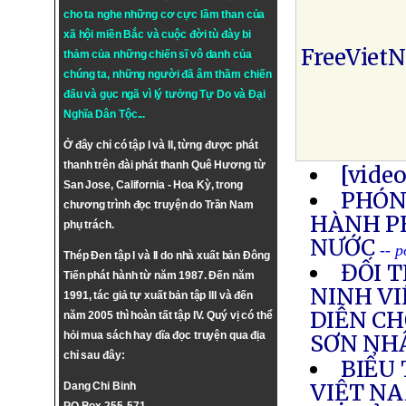
cho ta nghe những cơ cực lầm than của
xã hội miền Bắc và cuộc đời tù đày bi
FreeViet
thảm của những chiến sĩ vô danh của
chúng ta, những người đã âm thầm chiến
đấu và gục ngã vì lý tưởng
Tự Do
và
Đại
Nghĩa Dân Tộc
...
Ở đây chỉ có tập I và II, từng được phát
thanh trên đài phát thanh Quê Hương từ
[vide
San Jose, California - Hoa Kỳ, trong
PHÓNG
chương trình đọc truyện do Trần Nam
HÀNH P
phụ trách.
NƯỚC
-- 
Thép Đen tập I và II do nhà xuất bản Đông
ĐỐI 
Tiến phát hành từ năm 1987. Đến năm
NINH VI
1991, tác giả tự xuất bản tập III và đến
DIỄN CH
năm 2005 thì hoàn tất tập IV. Quý vị có thể
hỏi mua sách hay dĩa đọc truyện qua địa
SƠN NH
chỉ sau đây:
BIỂU
VIỆT NA
Dang Chi Binh