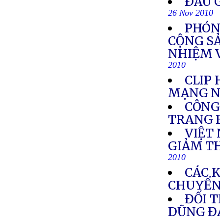
ÐẤU G
26 Nov 2010
PHÓNG
CỘNG S
NHIỆM 
2010
CLIP
MẠNG N
CÔNG
TRANG 
VIỆT
GIẢM T
2010
CÁC 
CHUYỂN
ĐỐI 
DŨNG Đ