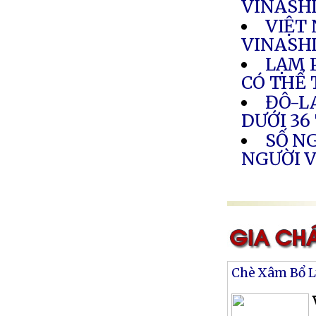
VINASH
VIỆT
VINASH
LẠM 
CÓ THỂ
ĐÔ-L
DƯỚI 36
SỐ NG
NGƯỜI 
Chè Xâm Bổ 