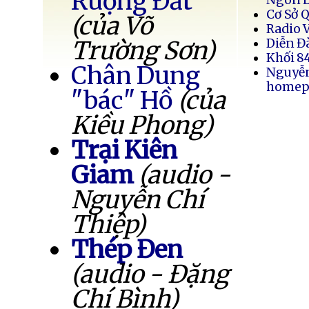
Ruộng Đất
Cơ Sở 
(của Võ
Radio 
Trường Sơn)
Diễn Đ
Khối 8
Chân Dung
Nguyễ
homep
"bác" Hồ
(của
Kiều Phong)
Trại Kiên
Giam
(audio -
Nguyễn Chí
Thiệp)
Thép Đen
(audio - Đặng
Chí Bình)