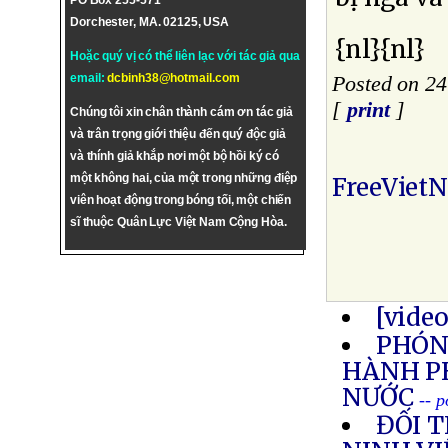
PO Box 255-571
Dorchester, MA. 02125, USA
{nl}{nl}
Hoặc quý vị có thể liên lạc với tác giả qua
email:
dcbinh38@hotmail.com
Posted on 2
[
print
]
Chúng tôi xin chân thành cám ơn tác giả
và trân trọng giới thiệu đến quý độc giả
và thính giả khắp nơi một bộ hồi ký có
một không hai, của một trong những điệp
FreeViet
viên hoạt động trong bóng tối, một chiến
sĩ thuộc Quân Lực Việt Nam Cộng Hòa.
[vide
PHÓNG
HÀNH P
NƯỚC
-- 
ĐỐI 