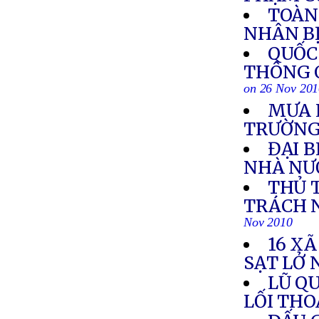
TOÀN 
NHÂN BỊ
QUỐC
THÔNG 
on 26 Nov 20
MƯA 
TRƯỜN
ĐẠI 
NHÀ NƯ
THỦ 
TRÁCH 
Nov 2010
16 XÃ
SẠT LỞ 
LŨ Q
LỐI TH