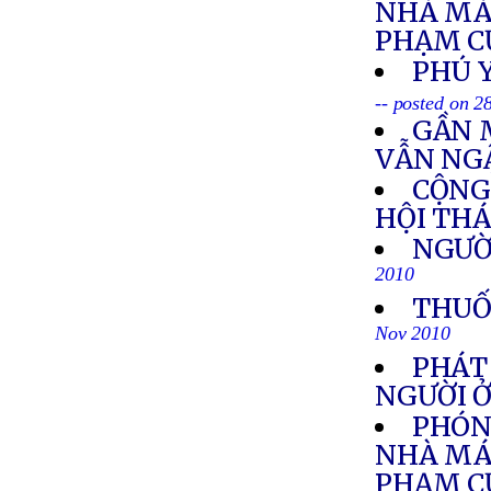
NHÀ MÁY
PHẠM C
PHÚ 
-- posted on 
GẦN 
VẪN NGẬ
CỘNG
HỘI THÁ
NGƯỜI
2010
THUỐ
Nov 2010
PHÁT
NGƯỜI 
PHÓNG
NHÀ MÁY
PHẠM C