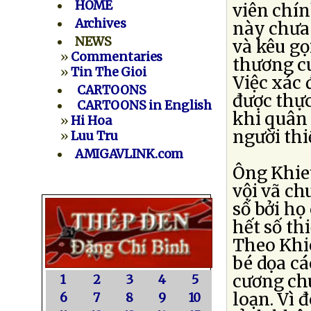
HOME
viên chí
Archives
này chưa
NEWS
và kêu gọ
»
Commentaries
thương cu
»
Tin The Gioi
Việc xác
CARTOONS
được thực
CARTOONS in English
khi quân 
»
Hi Hoa
người thi
»
Luu Tru
AMIGAVLINK.com
Ông Khieu
vội vã ch
số bởi họ
hết số th
Theo Khie
bé dọa cá
cương ch
1
2
3
4
5
loạn. Vì 
6
7
8
9
10