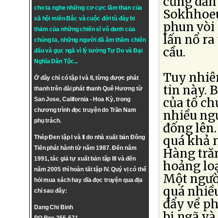
cũng dẫn
cho ta nghe những cơ cực lầm than của
Sokhhoeun
xã hội miền Bắc và cuộc đời tù đày bi
phun vòi
thảm của những chiến sĩ vô danh của
lấn nổ ra
chúng ta, những người đã âm thầm chiến
cầu.
đấu và gục ngã vì lý tưởng
Tự Do
và
Đại
Nghĩa Dân Tộc
...
Tuy nhiê
Ở đây chỉ có tập I và II, từng được phát
tin này. 
thanh trên đài phát thanh Quê Hương từ
của tổ ch
San Jose, California - Hoa Kỳ, trong
chương trình đọc truyện do Trần Nam
nhiều ngư
phụ trách.
đống lên
quá khả 
Thép Đen tập I và II do nhà xuất bản Đông
Tiến phát hành từ năm 1987. Đến năm
Hàng tră
1991, tác giả tự xuất bản tập III và đến
hoảng loạ
năm 2005 thì hoàn tất tập IV. Quý vị có thể
Một người
hỏi mua sách hay dĩa đọc truyện qua địa
quá nhiều
chỉ sau đây:
đẩy về ph
Dang Chi Binh
bị ngã và