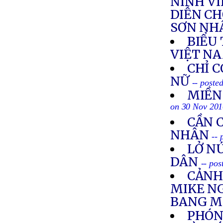
NINH VI
DIỄN CH
SƠN NH
BIỂU
VIỆT NA
CHỈ C
NỮ
-- poste
MIỀN
on 30 Nov 20
CẦN 
NHÂN
--
LỞ N
DÂN
-- po
CẢNH
MIKE N
BANG M
PHÓNG