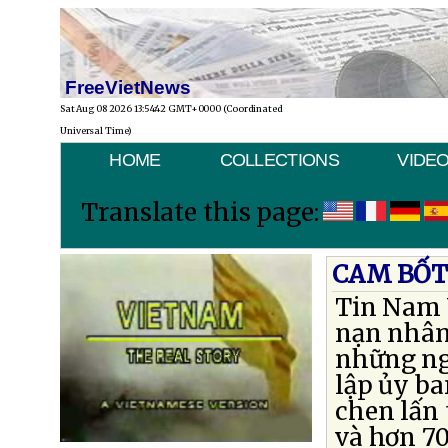
FreeVietNews
Sat Aug 08 2026 13:54:42 GMT+0000 (Coordinated
Universal Time)
HOME
COLLECTIONS
VIDE
Translate this page:
CAM BỐT
Tin Nam 
nạn nhân 
những ng
lập ủy ba
chen lấn 
và hơn 70