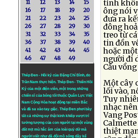
tỉnh khô
11
12
13
14
15
ông nói 
16
17
18
19
20
đưa ra k
21
22
23
24
25
đông hoả
26
27
28
29
30
treo từ c
31
32
33
34
35
tin đồn v
36
37
38
39
40
hoặc một
41
42
43
44
45
người đi 
46
47
48
49
Cầu vồng n
Thép Đen - Hồi ký của Đặng Chí Bình
, do
Một cây 
Trần Nam thực hiện.
Thép Đen
- Thiên Hồi
lối vào, 
Ký của một điện viên, một trong những
chiến sĩ của bóng tối thuộc Quân Lực Việt
Tuy nhiên
Nam Cộng Hòa hoạt động tại miền Bắc
nhạc nên
và đã sa vào tay giặc. Thép Đen phơi bày
Vang Post
tất cả những sự thật kinh khiếp vượt trí
Calmette
tưởng tượng của con người tại một vùng
thiệt mạn
đất mịt mù hắc ám của loài quỷ dữ mà
người viết như đã đội mồ sống dậy kể