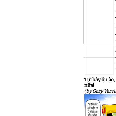
Tụi bây ồn ào,
nữa!
(by Gary Varve