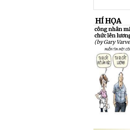
HÍ HỌA
công nhân mất
chức lên lươn
(by Gary Varve