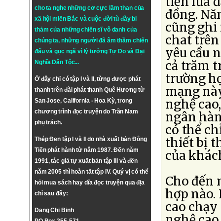
tiền lừa 
cho ta nghe những cơ cực lầm than của
đồng. Năm
xã hội miền Bắc và cuộc đời tù đày bi
cũng ghi 
thảm của những chiến sĩ vô danh của
chat trên
chúng ta, những người đã âm thầm chiến
yêu cầu n
đấu và gục ngã vì lý tưởng
Tự Do
và
Đại
cả trăm t
Nghĩa Dân Tộc
...
trường hợ
Ở đây chỉ có tập I và II, từng được phát
mạng này.
thanh trên đài phát thanh Quê Hương từ
nghệ cao
San Jose, California - Hoa Kỳ, trong
chương trình đọc truyện do Trần Nam
ngân hàn
phụ trách.
có thể ch
thiết bị 
Thép Đen tập I và II do nhà xuất bản Đông
Tiến phát hành từ năm 1987. Đến năm
của khác
1991, tác giả tự xuất bản tập III và đến
năm 2005 thì hoàn tất tập IV. Quý vị có thể
Cho đến 
hỏi mua sách hay dĩa đọc truyện qua địa
hợp nào.
chỉ sau đây:
cao chạy
Dang Chi Binh
nghệ cao