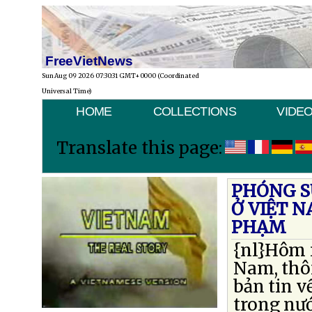
FreeVietNews
Sun Aug 09 2026 07:30:31 GMT+0000 (Coordinated
Universal Time)
HOME
COLLECTIONS
VIDE
Translate this page:
PHÓNG S
Ở VIỆT 
PHẠM
{nl}Hôm n
Nam, thôn
bản tin v
trong nướ