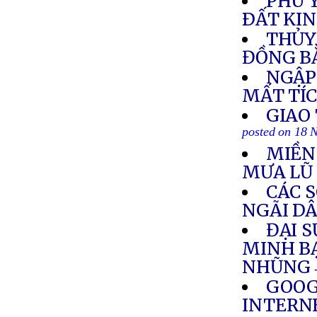
PHÚ 
ÐẤT KI
THỦY
ĐỒNG B
NGẬP 
MẤT TÍ
GIAO
posted on 18 
MIỀN
MƯA LŨ
CÁC 
NGÃI D
ĐẠI S
MINH B
NHŨNG
GOOG
INTERN