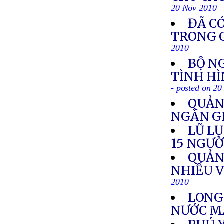
20 Nov 2010
ĐÃ CÓ
TRONG C
2010
BỘ N
TÌNH HÌ
- posted on 2
QUẢN
NGÀN G
LŨ L
15 NGƯỜ
QUẢN
NHIỀU V
2010
LONG
NƯỚC M