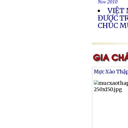
Nov 2010
VIỆT
ĐƯỢC T
CHÚC 
Mực Xào Thậ