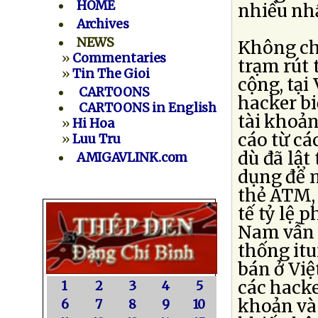
HOME
nhiều nhấ
Archives
NEWS
Không chỉ
»
Commentaries
trạm rút 
»
Tin The Gioi
cộng, tại
CARTOONS
hacker b
CARTOONS in English
tài khoả
»
Hi Hoa
cáo từ cá
»
Luu Tru
dù đã lật
AMIGAVLINK.com
dụng để m
thẻ ATM,
tế tỷ lệ 
Nam vẫn r
thống itu
bán ở Việ
các hacke
1
2
3
4
5
khoản và 
6
7
8
9
10