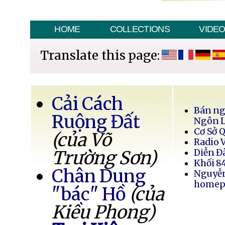
HOME
COLLECTIONS
VIDE
Translate this page:
Cải Cách
Bán ng
Ruộng Đất
Ngôn 
Cơ Sở 
(của Võ
Radio 
Trường Sơn)
Diễn Đ
Khối 8
Chân Dung
Nguyễ
homep
"bác" Hồ
(của
Kiều Phong)