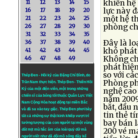
khiến hệ
11
12
13
14
15
lực này 
16
17
18
19
20
một hệ t
21
22
23
24
25
phòng ch
26
27
28
29
30
31
32
33
34
35
Ðây là lo
36
37
38
39
40
khó phát 
41
42
43
44
45
Không chỉ
46
47
48
49
phát hiện 
so với cá
Thép Đen - Hồi ký của Đặng Chí Bình
, do
Phòng ph
Trần Nam thực hiện.
Thép Đen
- Thiên Hồi
nghệ cao
Ký của một điện viên, một trong những
chiến sĩ của bóng tối thuộc Quân Lực Việt
năm 2009
Nam Cộng Hòa hoạt động tại miền Bắc
bắt, đầu 
và đã sa vào tay giặc. Thép Đen phơi bày
tin thẻ t
tất cả những sự thật kinh khiếp vượt trí
bay bán l
tưởng tượng của con người tại một vùng
200 vé má
đất mịt mù hắc ám của loài quỷ dữ mà
người viết như đã đội mồ sống dậy kể