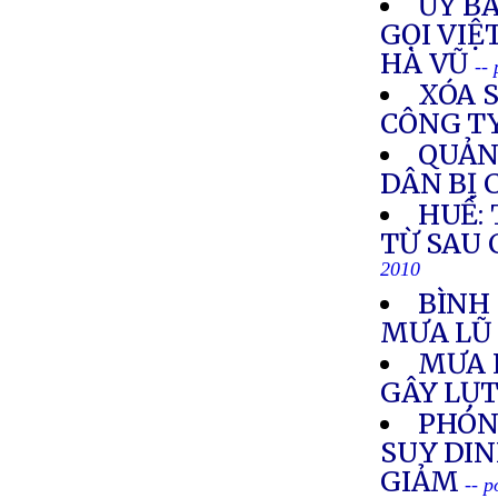
ỦY B
GỌI VIỆ
HÀ VŨ
--
XÓA 
CÔNG TY
QUẢN
DÂN BỊ 
HUẾ:
TỪ SAU 
2010
BÌNH 
MƯA L
MƯA L
GÂY LỤT
PHÓNG
SUY DI
GIẢM
-- 