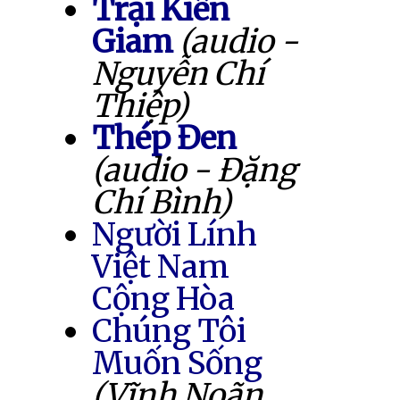
Trại Kiên
Giam
(audio -
Nguyễn Chí
Thiệp)
Thép Đen
(audio - Đặng
Chí Bình)
Người Lính
Việt Nam
Cộng Hòa
Chúng Tôi
Muốn Sống
(Vĩnh Noãn