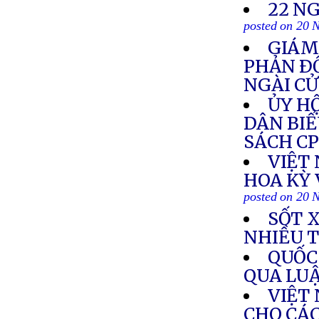
22 N
posted on 20 
GIÁM
PHẢN Ð
NGÀI C
ỦY HỘ
DÂN BIỂ
SÁCH C
VIỆT
HOA KỲ 
posted on 20 
SỐT 
NHIỀU 
QUỐC
QUA LU
VIỆT
CHO CÁ