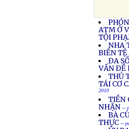
PHÓN
ATM Ở 
TỘI PH
NHA 
BIỂN TỆ
ĐA SỐ
VẤN ĐỀ 
THỦ 
TÁI CƠ 
2010
TIỀN 
NHẬN
-- 
BÀ C
THỰC
-- 