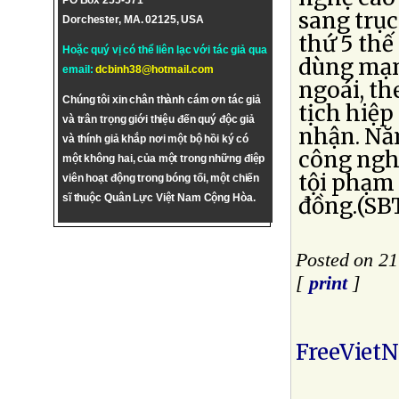
PO Box 255-571
sang trục
Dorchester, MA. 02125, USA
thứ 5 thế
Hoặc quý vị có thể liên lạc với tác giả qua
dùng mạn
email:
dcbinh38@hotmail.com
ngoái, th
Chúng tôi xin chân thành cám ơn tác giả
tịch hiệp
và trân trọng giới thiệu đến quý độc giả
nhận. Năm
và thính giả khắp nơi một bộ hồi ký có
công nghệ
một không hai, của một trong những điệp
tội phạm 
viên hoạt động trong bóng tối, một chiến
sĩ thuộc Quân Lực Việt Nam Cộng Hòa.
đồng.(SB
Posted on 2
[
print
]
FreeViet