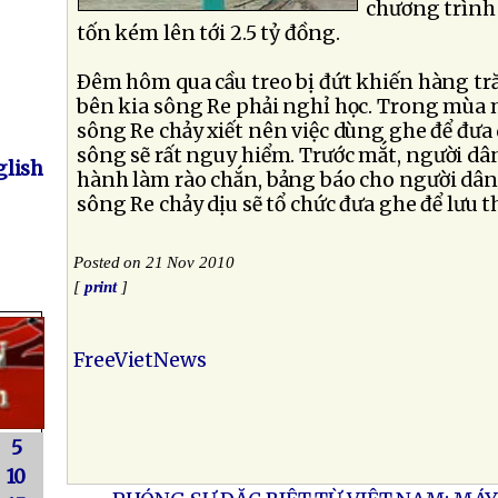
chương trình 
tốn kém lên tới 2.5 tỷ đồng.
Ðêm hôm qua cầu treo bị đứt khiến hàng tr
bên kia sông Re phải nghỉ học. Trong mùa 
sông Re chảy xiết nên việc dùng ghe để đưa
sông sẽ rất nguy hiểm. Trước mắt, người dâ
lish
hành làm rào chắn, bảng báo cho người dân
sông Re chảy dịu sẽ tổ chức đưa ghe để lưu 
Posted on 21 Nov 2010
[
print
]
FreeVietNews
5
10