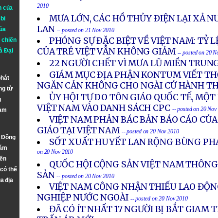
2010
n của
MƯA LỚN, CÁC HỒ THỦY ÐIỆN LẠI XẢ N
bi
LAN
ủa
-- posted on 21 Nov 2010
PHÓNG SỰ ÐẶC BIỆT VỀ VIỆT NAM: TỶ 
 chiến
CỦA TRẺ VIỆT VẪN KHÔNG GIẢM
à
Đại
-- posted on 20 
22 NGƯỜI CHẾT VÌ MƯA LŨ MIỀN TRUN
GIÁM MỤC ÐỊA PHẬN KONTUM VIẾT TH
phát
NGĂN CẢN KHÔNG CHO NGÀI CỬ HÀNH T
ng từ
ỦY HỘI TỰ DO TÔN GIÁO QUỐC TẾ, MỘT
g
VIỆT NAM VÀO DANH SÁCH CPC
-- posted on 20 Nov
Nam
VIỆT NAM PHẢN BÁC BẢN BÁO CÁO CỦA
GIÁO TẠI VIỆT NAM
-- posted on 20 Nov 2010
n Đông
SỐT XUẤT HUYẾT LAN RỘNG BÙNG PHÁ
năm
on 20 Nov 2010
đến
QUỐC HỘI CỘNG SẢN VIỆT NAM THÔN
 có thể
SẢN
-- posted on 20 Nov 2010
a địa
VIỆT NAM CÔNG NHẬN THIẾU LAO ĐỘ
NGHIỆP NƯỚC NGOÀI
-- posted on 20 Nov 2010
ĐÃ CÓ ÍT NHẤT 17 NGƯỜI BỊ BẮT GIAM