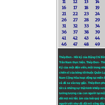
11
12
13
14
16
17
18
19
21
22
23
24
26
27
28
29
31
32
33
34
36
37
38
39
41
42
43
44
46
47
48
49
Thép Đen - Hồi ký của Đặng Chí Bì
Trần Nam thực hiện.
Thép Đen
- Th
Ký của một điện viên, một trong n
chiến sĩ của bóng tối thuộc Quân L
Nam Cộng Hòa hoạt động tại miền
và đã sa vào tay giặc. Thép Đen ph
tất cả những sự thật kinh khiếp vượ
tưởng tượng của con người tại mộ
đất mịt mù hắc ám của loài quỷ dữ
người viết như đã đội mồ sống dậy