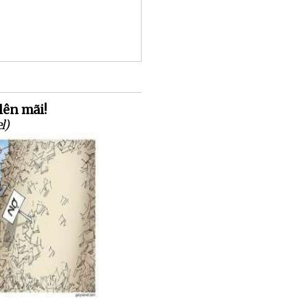
lên mãi!
l)