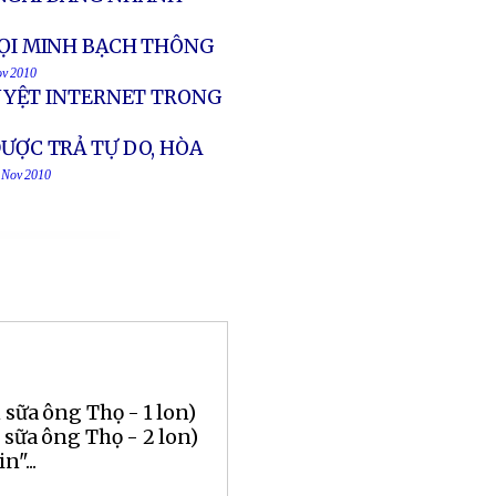
GỌI MINH BẠCH THÔNG
ov 2010
UYỆT INTERNET TRONG
ĐƯỢC TRẢ TỰ DO, HÒA
7 Nov 2010
 sữa ông Thọ - 1 lon)
 sữa ông Thọ - 2 lon)
n"...