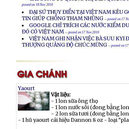
posted on 18 Nov 2010
ĐẠI SỨ THỤY ĐIỂN TẠI VIỆT NAM KÊU 
TIN GIÚP CHỐNG THAM NHŨNG
-- posted on 17 N
GOOGLE CHỈ TRÍCH CÁC NƯỚC KIỂM D
ĐÓ CÓ VIỆT NAM
-- posted on 17 Nov 2010
VIỆT NAM GHI NHẬN VIỆC BÀ SUU KYI 
THƯỢNG QUẢNG ĐỘ CHÚC MỪNG
-- posted on 1
Yaourt
Vật liệu:
- 1 lon sữa ông thọ
- 1 lon nước sôi (đong bằng lon
- 2 lon sữa tươi (đong bằng lon
- 1 hũ yaourt cái hiệu Dannon 8 oz - loại "plai