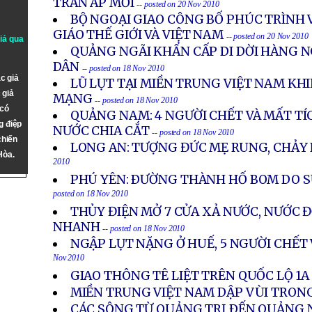
TRẤN ÁP MỚI
-- posted on 20 Nov 2010
BỘ NGOẠI GIAO CÔNG BỐ PHÚC TRÌNH 
GIÁO THẾ GIỚI VÀ VIỆT NAM
-- posted on 20 Nov 2010
giả qua
QUẢNG NGÃI KHẨN CẤP DI DỜI HÀNG N
DÂN
-- posted on 18 Nov 2010
c giả
LŨ LỤT TẠI MIỀN TRUNG VIỆT NAM KHI
 giả
MẠNG
-- posted on 18 Nov 2010
 có
QUẢNG NAM: 4 NGƯỜI CHẾT VÀ MẤT TÍ
g điệp
NƯỚC CHIA CẮT
-- posted on 18 Nov 2010
chiến
LONG AN: TƯỢNG ĐỨC MẸ RUNG, CHẢY
Hòa.
2010
PHÚ YÊN: ÐƯỜNG THÀNH HỐ BOM DO S
posted on 18 Nov 2010
THỦY ĐIỆN MỞ 7 CỬA XẢ NƯỚC, NƯỚC 
NHANH
-- posted on 18 Nov 2010
NGẬP LỤT NẶNG Ở HUẾ, 5 NGƯỜI CHẾT 
Nov 2010
GIAO THÔNG TÊ LIỆT TRÊN QUỐC LỘ 1
MIỀN TRUNG VIỆT NAM DẬP VÙI TRON
CÁC SÔNG TỪ QUẢNG TRỊ ÐẾN QUẢNG