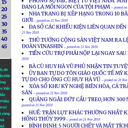
PHÓNG SỰ ÐẶC BIỆT TỪ VIỆT NAM: MÁY
15
ÐANG LÀ MỒI NGON CỦA TỘI PHẠM
-- posted o
20
NHA TRANG BỊ XẾP HẠNG TRONG 10 BÃI
25
GIỚI
-- posted on 21 Nov 2010
30
ĐA SỐ CÁC KHIẾU KIỆN LIÊN QUAN ĐẾN
35
21 Nov 2010
40
THỦ TƯỚNG CỘNG SẢN VIỆT NAM RA LỆ
ĐOÀN VINASHIN
45
-- posted on 21 Nov 2010
TIỀN CỨU TRỢ PHẢI NỘP LẠI NGAY SAU
2010
BÀ CÙ HUY HÀ VŨ PHỦ NHẬN TIN TUY
nh
, do
ỦY BAN TỰ DO TÔN GIÁO QUỐC TẾ MỸ K
iên Hồi
TỰ DO CHO ÔNG CÙ HUY HÀ VŨ
-- posted on 21 Nov
hững
XÓA SỔ KHU KỸ NGHỆ BIÊN HÒA, CẢ TR
ực Việt
SẢN
-- posted on 21 Nov 2010
 Bắc
QUẢNG NGÃI: ÐỨT CẦU TREO, HƠN 300 
ơi bày
posted on 21 Nov 2010
t trí
HUẾ: TRẬN LỤT KHÁC THƯỜNG NHẤT KỂ
t vùng
HỒNG THỦY 1999
-- posted on 21 Nov 2010
 mà
BÌNH ÐỊNH: 5 NGƯỜI CHẾT VÀ MẤT TÍC
 kể