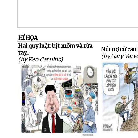
HÍ HỌA
Hai quy luật: bịt mồm và rửa
Núi nợ cứ cao 
tay...
(by Gary Varve
(by Ken Catalino)