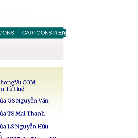
OONS
CARTOONS in English
PhongVu.COM
in Từ Huế
của GS Nguyễn Văn
của TS Mai Thanh
t
của LS Nguyễn Hữu
g