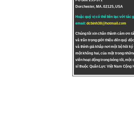
PO Box 255-571
Dorchester, MA. 02125, USA
Hoặc quý vị có thể liên lạc với tác 
email:
dcbinh38@hotmail.com
Chúng tôi xin chân thành cám ơn tá
và trân trọng giới thiệu đến quý độc
và thính giả khắp nơi một bộ hồi ký
một không hai, của một trong nhữn
viên hoạt động trong bóng tối, một 
sĩ thuộc Quân Lực Việt Nam Cộng 