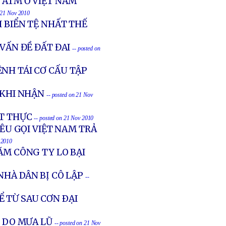
 ATM Ở VIỆT NAM
n 21 Nov 2010
 BIỂN TỆ NHẤT THẾ
 VẤN ĐỀ ĐẤT ĐAI
-- posted on
NH TÁI CƠ CẤU TẬP
 KHI NHẬN
-- posted on 21 Nov
ỆT THỰC
-- posted on 21 Nov 2010
ÊU GỌI VIỆT NAM TRẢ
 2010
ĂM CÔNG TY LO BẠI
NHÀ DÂN BỊ CÔ LẬP
--
 TỪ SAU CƠN ÐẠI
H DO MƯA LŨ
-- posted on 21 Nov