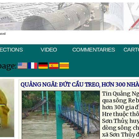
ated
ECTIONS
VIDEO
COMMENTARIES
CART
page:
QUẢNG NGÃI: ÐỨT CẦU TREO, HƠN 300 NHÀ 
Tin Quảng Ngã
qua sông Re b
hơn 300 gia đ
Hre thuộc thô
Sơn Thủy, huy
dòng sông chả
xã Sơn Thủy 