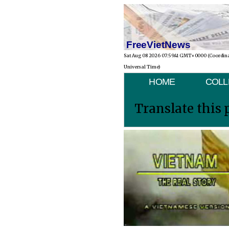
FreeVietNews
Sat Aug 08 2026 07:59:41 GMT+0000 (Coordin
Universal Time)
HOME
COLL
Translate this 