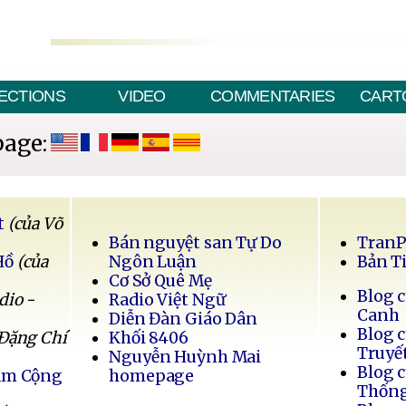
ECTIONS
VIDEO
COMMENTARIES
CART
page:
t
(của Võ
Bán nguyệt san Tự Do
Tran
Hồ
(của
Ngôn Luận
Bản T
Cơ Sở Quê Mẹ
Blog 
dio -
Radio Việt Ngữ
Canh
Diễn Đàn Giáo Dân
Blog 
 Đặng Chí
Khối 8406
Truyế
Nguyễn Huỳnh Mai
Blog 
Nam Cộng
homepage
Thốn