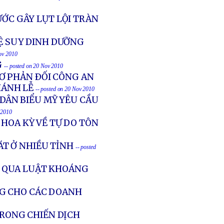
ƯỚC GÂY LỤT LỘI TRÀN
LỆ SUY DINH DƯỠNG
Nov 2010
G
-- posted on 20 Nov 2010
Ơ PHẢN ÐỐI CÔNG AN
HÁNH LỄ
-- posted on 20 Nov 2010
 DÂN BIỂU MỸ YÊU CẦU
 2010
 HOA KỲ VỀ TỰ DO TÔN
T Ở NHIỀU TỈNH
-- posted
G QUA LUẬT KHOÁNG
NG CHO CÁC DOANH
 TRONG CHIẾN DỊCH