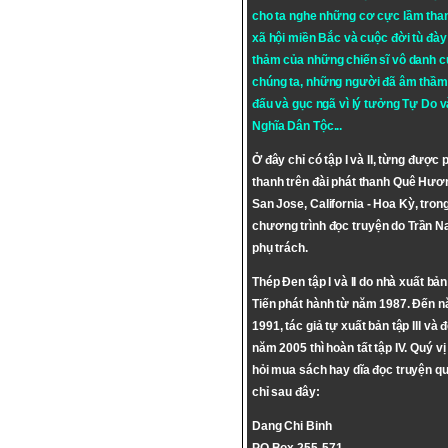
cho ta nghe những cơ cực lầm tha
xã hội miền Bắc và cuộc đời tù đày 
thảm của những chiến sĩ vô danh c
chúng ta, những người đã âm thầm
đấu và gục ngã vì lý tưởng
Tự Do
v
Nghĩa Dân Tộc
...
Ở đây chỉ có tập I và II, từng được 
thanh trên đài phát thanh Quê Hươ
San Jose, California - Hoa Kỳ, tron
chương trình đọc truyện do Trần 
phụ trách.
Thép Đen tập I và II do nhà xuất bả
Tiến phát hành từ năm 1987. Đến 
1991, tác giả tự xuất bản tập III và 
năm 2005 thì hoàn tất tập IV. Quý vị
hỏi mua sách hay dĩa đọc truyện qu
chỉ sau đây:
Dang Chi Binh