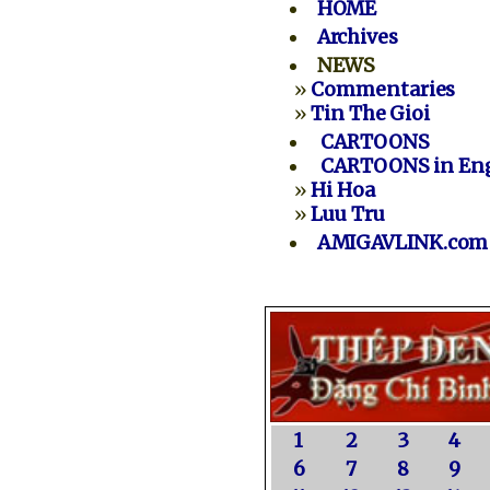
HOME
Archives
NEWS
»
Commentaries
»
Tin The Gioi
CARTOONS
CARTOONS in Eng
»
Hi Hoa
»
Luu Tru
AMIGAVLINK.com
1
2
3
4
6
7
8
9