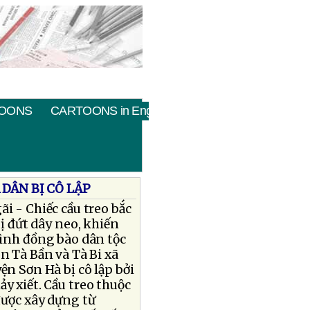
OONS
CARTOONS in English
DÂN BỊ CÔ LẬP
i - Chiếc cầu treo bắc
ị đứt dây neo, khiến
ình đồng bào dân tộc
n Tà Bần và Tà Bi xã
ện Sơn Hà bị cô lập bởi
y xiết. Cầu treo thuộc
được xây dựng từ