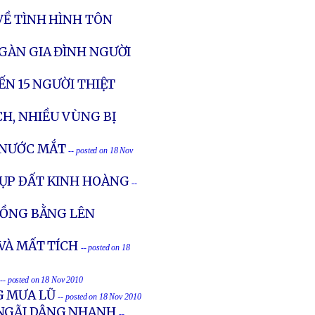
VỀ TÌNH HÌNH TÔN
GÀN GIA ĐÌNH NGƯỜI
ẾN 15 NGƯỜI THIỆT
CH, NHIỀU VÙNG BỊ
 NƯỚC MẮT
-- posted on 18 Nov
ỤP ÐẤT KINH HOÀNG
--
ĐỒNG BẰNG LÊN
VÀ MẤT TÍCH
-- posted on 18
A
-- posted on 18 Nov 2010
G MƯA LŨ
-- posted on 18 Nov 2010
 NGÃI DÂNG NHANH
--