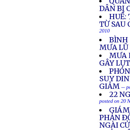
QUẢN
DÂN BỊ 
HUẾ:
TỪ SAU 
2010
BÌNH 
MƯA L
MƯA L
GÂY LỤT
PHÓNG
SUY DI
GIẢM
-- 
22 N
posted on 20 
GIÁM
PHẢN Ð
NGÀI C