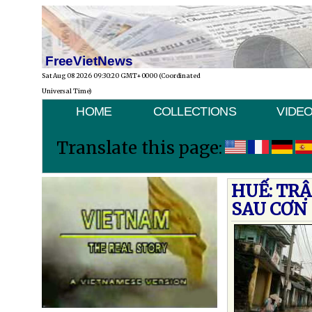
FreeVietNews
Sat Aug 08 2026 09:30:20 GMT+0000 (Coordinated
Universal Time)
HOME
COLLECTIONS
VIDE
Translate this page:
HUẾ: TR
SAU CƠN