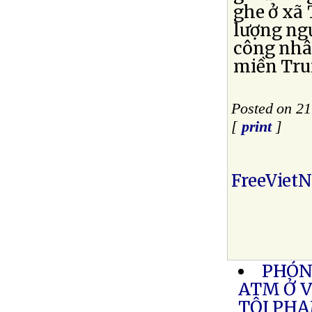
ghe ở xã
lượng ngư
công nhâ
miền Trun
Posted on 2
[
print
]
FreeViet
PHÓN
ATM Ở 
TỘI PH