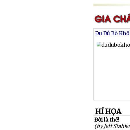
Đu Đủ Bò Khô
HÍ HỌA
Đời là thế!
(by Jeff Stahler