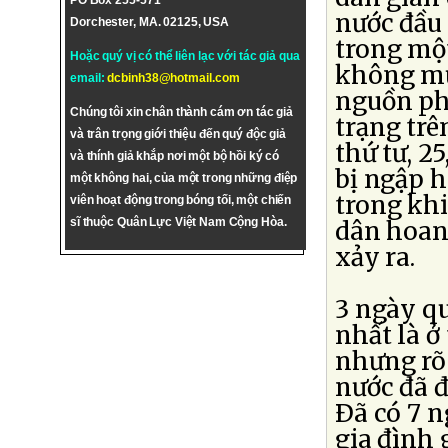
PO Box 255-571
nước đầu
Dorchester, MA. 02125, USA
trong mộ
Hoặc quý vị có thể liên lạc với tác giả qua
không mư
email:
dcbinh38@hotmail.com
nguồn phả
Chúng tôi xin chân thành cám ơn tác giả
trạng trê
và trân trọng giới thiệu đến quý độc giả
thứ tư, 2
và thính giả khắp nơi một bộ hồi ký có
bị ngập 
một không hai, của một trong những điệp
trong khi
viên hoạt động trong bóng tối, một chiến
sĩ thuộc Quân Lực Việt Nam Cộng Hòa.
dân hoan
xảy ra.
3 ngày qu
nhất là 
nhưng rõ 
nước đã đ
Ðã có 7 n
gia đình 