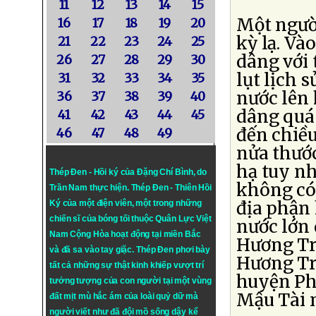
11
12
13
14
15
Một người
16
17
18
19
20
kỳ lạ. Và
21
22
23
24
25
dâng với 
26
27
28
29
30
lụt lịch 
31
32
33
34
35
nước lên 
36
37
38
39
40
dâng quá 
41
42
43
44
45
đến chiều
46
47
48
49
nửa thước
hạ tuy nh
Thép Đen - Hồi ký của Đặng Chí Bình
, do
không có 
Trần Nam thực hiện.
Thép Đen
- Thiên Hồi
địa phận
Ký của một điện viên, một trong những
chiến sĩ của bóng tối thuộc Quân Lực Việt
nước lớn 
Nam Cộng Hòa hoạt động tại miền Bắc
Hương Tr
và đã sa vào tay giặc. Thép Đen phơi bày
Hương Trà
tất cả những sự thật kinh khiếp vượt trí
huyện Ph
tưởng tượng của con người tại một vùng
Mậu Tài n
đất mịt mù hắc ám của loài quỷ dữ mà
người viết như đã đội mồ sống dậy kể