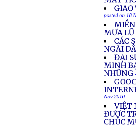
GIAO
posted on 18 
MIỀN
MƯA LŨ
CÁC 
NGÃI D
ĐẠI S
MINH B
NHŨNG
GOOG
INTERN
Nov 2010
VIỆT
ĐƯỢC T
CHÚC 