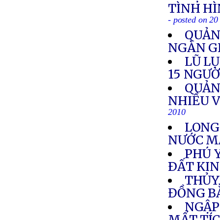
TÌNH HÌ
- posted on 2
QUẢN
NGÀN G
LŨ L
15 NGƯỜ
QUẢN
NHIỀU V
2010
LONG
NƯỚC M
PHÚ 
ÐẤT KI
THỦY
ĐỒNG B
NGẬP 
MẤT TÍ