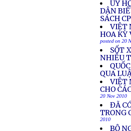
ỦY HỘ
DÂN BIỂ
SÁCH C
VIỆT
HOA KỲ 
posted on 20 
SỐT 
NHIỀU 
QUỐC
QUA LU
VIỆT
CHO CÁ
20 Nov 2010
ĐÃ CÓ
TRONG C
2010
BỘ N