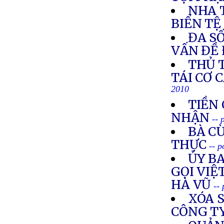
NHA 
BIỂN TỆ
ĐA SỐ
VẤN ĐỀ 
THỦ 
TÁI CƠ 
2010
TIỀN 
NHẬN
-- 
BÀ C
THỰC
-- 
ỦY B
GỌI VIỆ
HÀ VŨ
--
XÓA 
CÔNG TY