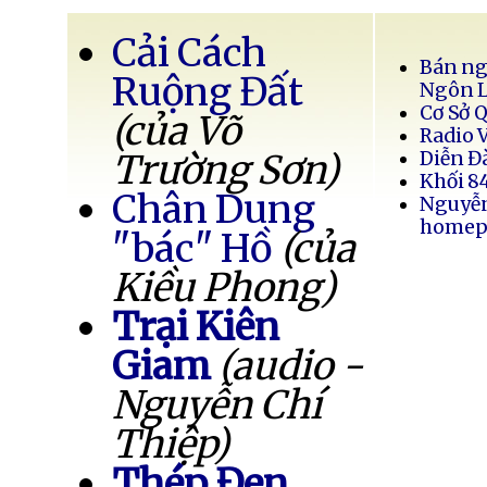
Cải Cách
Bán ng
Ruộng Đất
Ngôn 
Cơ Sở 
(của Võ
Radio 
Trường Sơn)
Diễn Đ
Khối 8
Chân Dung
Nguyễ
homep
"bác" Hồ
(của
Kiều Phong)
Trại Kiên
Giam
(audio -
Nguyễn Chí
Thiệp)
Thép Đen