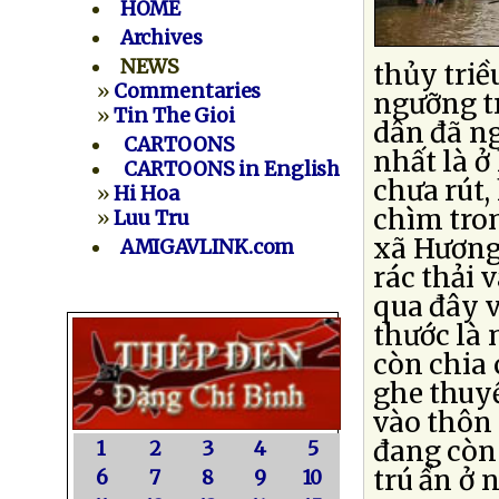
HOME
Archives
NEWS
thủy triề
»
Commentaries
ngưỡng t
»
Tin The Gioi
dân đã n
CARTOONS
nhất là 
CARTOONS in English
chưa rút,
»
Hi Hoa
chìm tro
»
Luu Tru
xã Hương
AMIGAVLINK.com
rác thải 
qua đây v
thước là
còn chia 
ghe thuy
vào thôn 
đang còn 
1
2
3
4
5
trú ẩn ở 
6
7
8
9
10