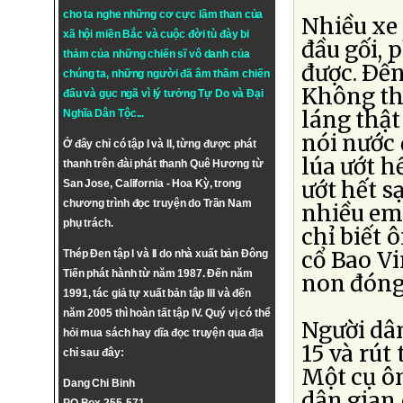
cho ta nghe những cơ cực lầm than của
Nhiều xe 
xã hội miền Bắc và cuộc đời tù đày bi
đầu gối, 
thảm của những chiến sĩ vô danh của
được. Ðến
chúng ta, những người đã âm thầm chiến
Không th
đấu và gục ngã vì lý tưởng
Tự Do
và
Đại
láng thật
Nghĩa Dân Tộc
...
nói nước 
Ở đây chỉ có tập I và II, từng được phát
lúa ướt h
thanh trên đài phát thanh Quê Hương từ
ướt hết s
San Jose, California - Hoa Kỳ, trong
chương trình đọc truyện do Trần Nam
nhiều em
phụ trách.
chỉ biết 
cổ Bao V
Thép Đen tập I và II do nhà xuất bản Đông
Tiến phát hành từ năm 1987. Đến năm
non đóng 
1991, tác giả tự xuất bản tập III và đến
năm 2005 thì hoàn tất tập IV. Quý vị có thể
Người dân
hỏi mua sách hay dĩa đọc truyện qua địa
15 và rút 
chỉ sau đây:
Một cụ ô
Dang Chi Binh
dân gian 