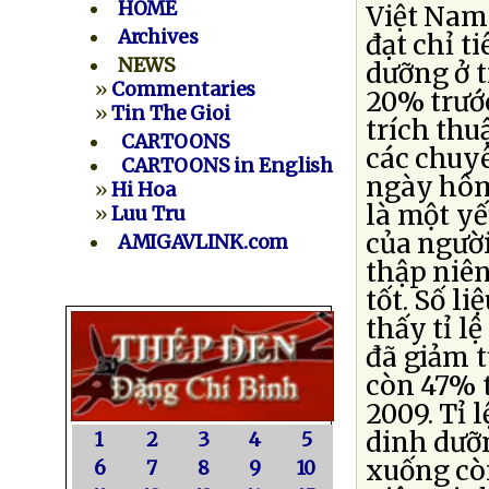
HOME
Việt Nam
Archives
đạt chỉ t
NEWS
dưỡng ở t
»
Commentaries
20% trướ
»
Tin The Gioi
trích thu
CARTOONS
các chuyê
CARTOONS in English
ngày hôm 
»
Hi Hoa
là một yế
»
Luu Tru
của người
AMIGAVLINK.com
thập niên
tốt. Số l
thấy tỉ l
đã giảm 
còn 47% 
2009. Tỉ l
dinh dưỡ
1
2
3
4
5
xuống cò
6
7
8
9
10