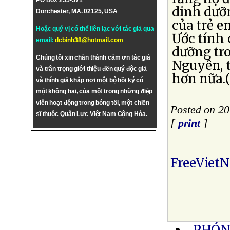
PO Box 255-571
dinh dưỡ
Dorchester, MA. 02125, USA
của trẻ e
Hoặc quý vị có thể liên lạc với tác giả qua
Ước tính 
email:
dcbinh38@hotmail.com
dưỡng tro
Chúng tôi xin chân thành cám ơn tác giả
Nguyên, t
và trân trọng giới thiệu đến quý độc giả
hơn nữa.
và thính giả khắp nơi một bộ hồi ký có
một không hai, của một trong những điệp
viên hoạt động trong bóng tối, một chiến
Posted on 2
sĩ thuộc Quân Lực Việt Nam Cộng Hòa.
[
print
]
FreeViet
PHÓN