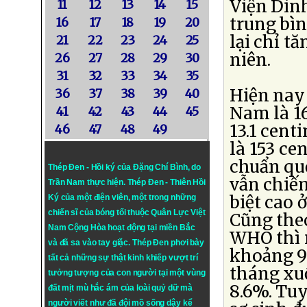
Viện Dinh
11
12
13
14
15
trung bì
16
17
18
19
20
lại chỉ t
21
22
23
24
25
niên.
26
27
28
29
30
31
32
33
34
35
Hiện nay 
36
37
38
39
40
Nam là 16
41
42
43
44
45
13.1 cent
46
47
48
49
là 153 ce
chuẩn quố
Thép Đen - Hồi ký của Đặng Chí Bình
, do
vẫn chiếm
Trần Nam thực hiện.
Thép Đen
- Thiên Hồi
biệt cao 
Ký của một điện viên, một trong những
chiến sĩ của bóng tối thuộc Quân Lực Việt
Cũng theo
Nam Cộng Hòa hoạt động tại miền Bắc
WHO thì n
và đã sa vào tay giặc. Thép Đen phơi bày
khoảng 99
tất cả những sự thật kinh khiếp vượt trí
tháng xu
tưởng tượng của con người tại một vùng
8.6%. Tuy
đất mịt mù hắc ám của loài quỷ dữ mà
người viết như đã đội mồ sống dậy kể