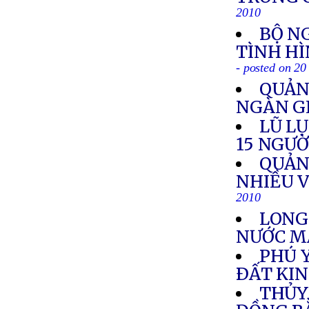
2010
BỘ N
TÌNH HÌ
- posted on 2
QUẢN
NGÀN G
LŨ L
15 NGƯỜ
QUẢN
NHIỀU V
2010
LONG
NƯỚC M
PHÚ 
ÐẤT KI
THỦY