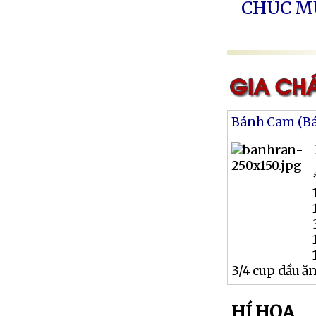
CHÚC 
Bánh Cam (B
3/4 cup dầu ă
HÍ HỌA