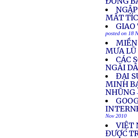
ĐỒNG B
NGẬP 
MẤT TÍ
GIAO
posted on 18 
MIỀN
MƯA LŨ
CÁC 
NGÃI D
ĐẠI S
MINH B
NHŨNG
GOOG
INTERN
Nov 2010
VIỆT
ĐƯỢC T