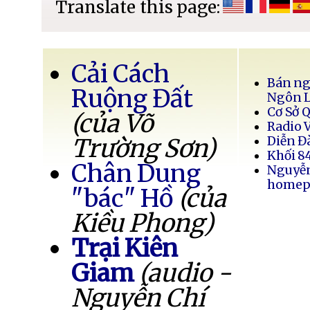
Translate this page:
Cải Cách
Bán ng
Ruộng Đất
Ngôn 
Cơ Sở 
(của Võ
Radio 
Trường Sơn)
Diễn Đ
Khối 8
Chân Dung
Nguyễ
homep
"bác" Hồ
(của
Kiều Phong)
Trại Kiên
Giam
(audio -
Nguyễn Chí