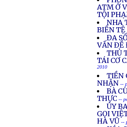
ATM Ở 
TỘI PH
NHA 
BIỂN TỆ
ĐA SỐ
VẤN ĐỀ 
THỦ 
TÁI CƠ 
2010
TIỀN 
NHẬN
-- 
BÀ C
THỰC
-- 
ỦY B
GỌI VIỆ
HÀ VŨ
--