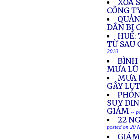
XÓA 
CÔNG TY
QUẢN
DÂN BỊ 
HUẾ:
TỪ SAU 
2010
BÌNH 
MƯA L
MƯA L
GÂY LỤT
PHÓNG
SUY DI
GIẢM
-- 
22 N
posted on 20 
GIÁM