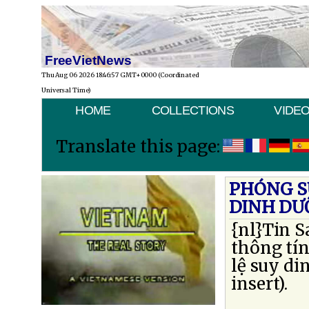
FreeVietNews
Thu Aug 06 2026 18:46:57 GMT+0000 (Coordinated
Universal Time)
HOME
COLLECTIONS
VIDE
Translate this page:
PHÓNG SỰ
DINH DƯ
{nl}Tin S
thông tín
lệ suy d
insert).