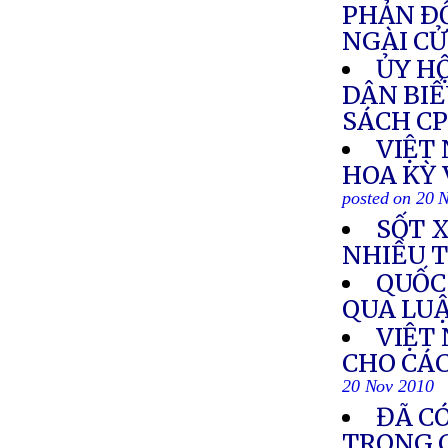
PHẢN Ð
NGÀI C
ỦY HỘ
DÂN BIỂ
SÁCH C
VIỆT
HOA KỲ 
posted on 20 
SỐT 
NHIỀU 
QUỐC
QUA LU
VIỆT
CHO CÁ
20 Nov 2010
ĐÃ CÓ
TRONG C