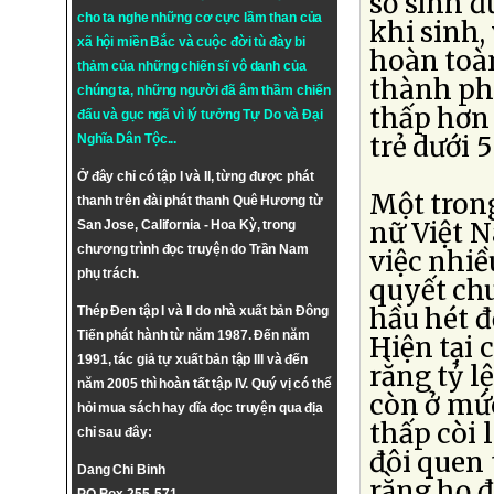
sơ sinh đ
cho ta nghe những cơ cực lầm than của
khi sinh,
xã hội miền Bắc và cuộc đời tù đày bi
hoàn toàn
thảm của những chiến sĩ vô danh của
thành phố
chúng ta, những người đã âm thầm chiến
thấp hơn 
đấu và gục ngã vì lý tưởng
Tự Do
và
Đại
trẻ dưới 
Nghĩa Dân Tộc
...
Ở đây chỉ có tập I và II, từng được phát
Một tron
thanh trên đài phát thanh Quê Hương từ
nữ Việt N
San Jose, California - Hoa Kỳ, trong
chương trình đọc truyện do Trần Nam
việc nhiề
phụ trách.
quyết ch
hầu hét đ
Thép Đen tập I và II do nhà xuất bản Đông
Tiến phát hành từ năm 1987. Đến năm
Hiện tại 
1991, tác giả tự xuất bản tập III và đến
rằng tỷ l
năm 2005 thì hoàn tất tập IV. Quý vị có thể
còn ở mức
hỏi mua sách hay dĩa đọc truyện qua địa
thấp còi 
chỉ sau đây:
đôi quen
Dang Chi Binh
rằng họ đ