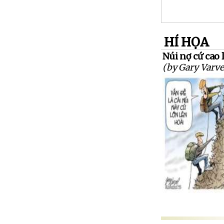
HÍ HỌA
Núi nợ cứ cao 
(by Gary Varve