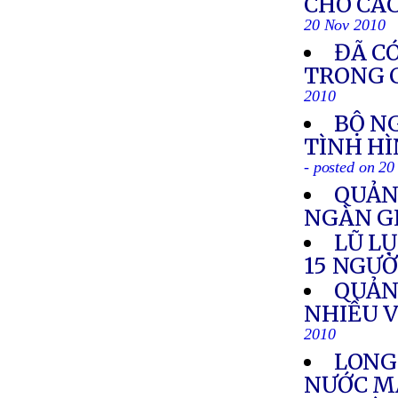
CHO CÁ
20 Nov 2010
ĐÃ CÓ
TRONG C
2010
BỘ N
TÌNH HÌ
- posted on 2
QUẢN
NGÀN G
LŨ L
15 NGƯỜ
QUẢN
NHIỀU V
2010
LONG
NƯỚC M