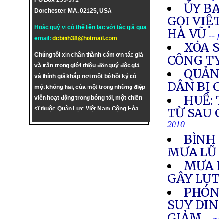
PO Box 255-571
ỦY B
Dorchester, MA. 02125, USA
GỌI VIỆ
Hoặc quý vị có thể liên lạc với tác giả qua
HÀ VŨ
--
email:
dcbinh38@hotmail.com
XÓA 
Chúng tôi xin chân thành cám ơn tác giả
CÔNG TY
và trân trọng giới thiệu đến quý độc giả
QUẢN
và thính giả khắp nơi một bộ hồi ký có
DÂN BỊ 
một không hai, của một trong những điệp
HUẾ:
viên hoạt động trong bóng tối, một chiến
sĩ thuộc Quân Lực Việt Nam Cộng Hòa.
TỪ SAU 
2010
BÌNH 
MƯA L
MƯA L
GÂY LỤT
PHÓNG
SUY DI
GIẢM