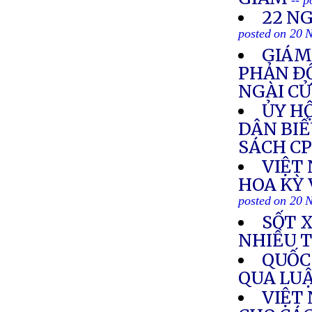
-- 
22 N
posted on 20 
GIÁM
PHẢN Ð
NGÀI C
ỦY HỘ
DÂN BIỂ
SÁCH C
VIỆT
HOA KỲ 
posted on 20 
SỐT 
NHIỀU 
QUỐC
QUA LU
VIỆT