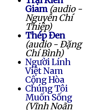
Trại Kiên
Giam
(audio -
Nguyễn Chí
Thiệp)
Thép Đen
(audio - Đặng
Chí Bình)
Người Lính
Việt Nam
Cộng Hòa
Chúng Tôi
Muốn Sống
(Vĩnh Noãn