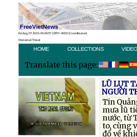
FreeVietNews
Fri Aug 07 2026 06:36:07 GMT+0000 (Coordinated
Universal Time)
HOME
COLLECTIONS
VIDE
Translate this page:
LŨ LỤT T
NGƯỜI T
Tin Quản
mưa lũ ti
nước, từ
to, cùng 
đổ về kh