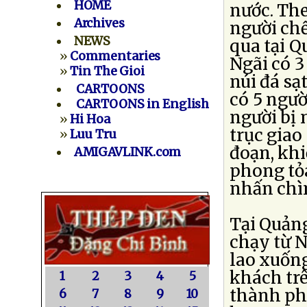
HOME
nước. The
Archives
người chế
NEWS
qua tại Q
»
Commentaries
Ngãi có 3
»
Tin The Gioi
núi đá sạ
CARTOONS
có 5 ngườ
CARTOONS in English
người bị 
»
Hi Hoa
trục giao
»
Luu Tru
đoạn, khi
AMIGAVLINK.com
phong tỏa
nhấn chì
Tại Quản
chạy từ N
lao xuống
khách trê
1
2
3
4
5
thành ph
6
7
8
9
10