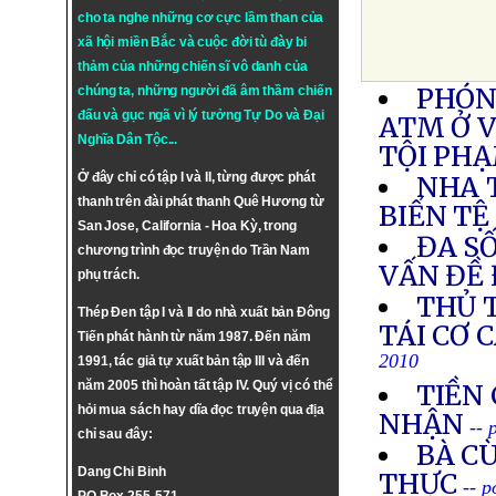
cho ta nghe những cơ cực lầm than của
xã hội miền Bắc và cuộc đời tù đày bi
thảm của những chiến sĩ vô danh của
PHÓN
chúng ta, những người đã âm thầm chiến
đấu và gục ngã vì lý tưởng
Tự Do
và
Đại
ATM Ở 
Nghĩa Dân Tộc
...
TỘI PH
Ở đây chỉ có tập I và II, từng được phát
NHA 
thanh trên đài phát thanh Quê Hương từ
BIỂN TỆ
San Jose, California - Hoa Kỳ, trong
ĐA SỐ
chương trình đọc truyện do Trần Nam
VẤN ĐỀ 
phụ trách.
THỦ 
Thép Đen tập I và II do nhà xuất bản Đông
TÁI CƠ 
Tiến phát hành từ năm 1987. Đến năm
2010
1991, tác giả tự xuất bản tập III và đến
năm 2005 thì hoàn tất tập IV. Quý vị có thể
TIỀN 
hỏi mua sách hay dĩa đọc truyện qua địa
NHẬN
-- 
chỉ sau đây:
BÀ C
Dang Chi Binh
THỰC
-- 