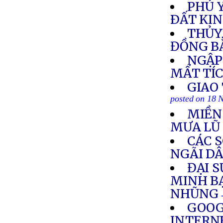
PHÚ 
ÐẤT KI
THỦY
ĐỒNG B
NGẬP 
MẤT TÍ
GIAO
posted on 18 
MIỀN
MƯA LŨ
CÁC 
NGÃI D
ĐẠI S
MINH B
NHŨNG
GOOG
INTERN