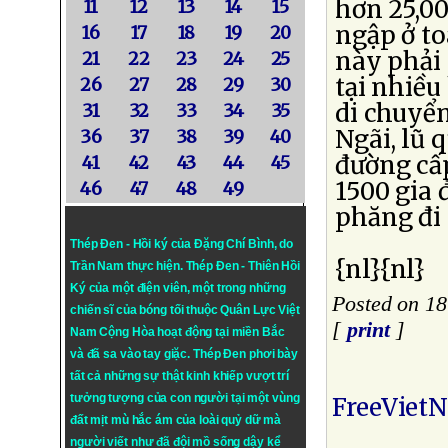
hơn 25,00
11
12
13
14
15
ngập ở to
16
17
18
19
20
này phải
21
22
23
24
25
tại nhiều
26
27
28
29
30
di chuyển
31
32
33
34
35
Ngãi, lũ 
36
37
38
39
40
đường cấp
41
42
43
44
45
1500 gia 
46
47
48
49
phăng đi
Thép Đen - Hồi ký của Đặng Chí Bình
, do
{nl}{nl}
Trần Nam thực hiện.
Thép Đen
- Thiên Hồi
Ký của một điện viên, một trong những
Posted on 1
chiến sĩ của bóng tối thuộc Quân Lực Việt
[
print
]
Nam Cộng Hòa hoạt động tại miền Bắc
và đã sa vào tay giặc. Thép Đen phơi bày
tất cả những sự thật kinh khiếp vượt trí
tưởng tượng của con người tại một vùng
FreeViet
đất mịt mù hắc ám của loài quỷ dữ mà
người viết như đã đội mồ sống dậy kể