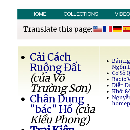
HOME
COLLECTIONS
VIDE
Translate this page:
Cải Cách
Bán ng
Ruộng Đất
Ngôn 
Cơ Sở 
(của Võ
Radio 
Trường Sơn)
Diễn Đ
Khối 8
Chân Dung
Nguyễ
homep
"bác" Hồ
(của
Kiều Phong)