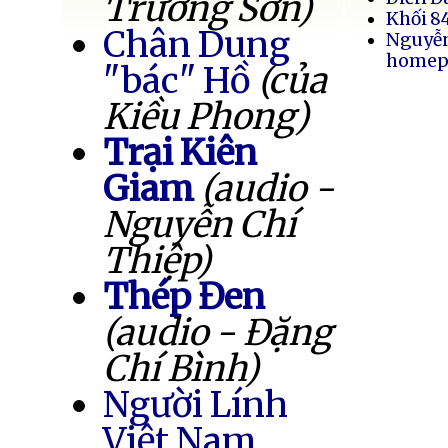
Trường Sơn)
Khối 8
Chân Dung
Nguyễ
homep
"bác" Hồ
(của
Kiều Phong)
Trại Kiên
Giam
(audio -
Nguyễn Chí
Thiệp)
Thép Đen
(audio - Đặng
Chí Bình)
Người Lính
Việt Nam