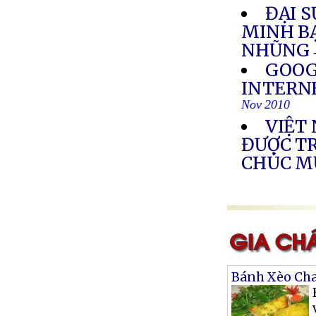
ĐẠI S
MINH B
NHŨNG
GOOG
INTERN
Nov 2010
VIỆT
ĐƯỢC T
CHÚC 
Bánh Xèo Ch