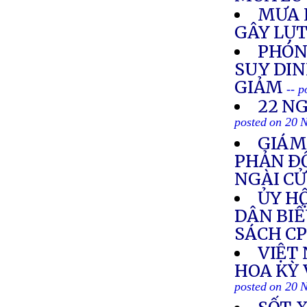
MƯA L
GÂY LỤT
PHÓNG
SUY DI
GIẢM
-- 
22 N
posted on 20 
GIÁM
PHẢN Ð
NGÀI C
ỦY HỘ
DÂN BIỂ
SÁCH C
VIỆT
HOA KỲ 
posted on 20 