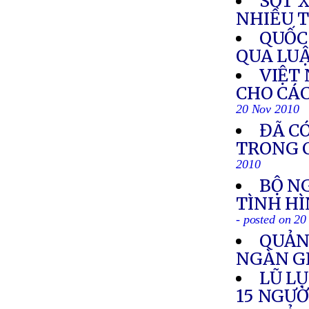
SỐT 
NHIỀU 
QUỐC
QUA LU
VIỆT
CHO CÁ
20 Nov 2010
ĐÃ CÓ
TRONG C
2010
BỘ N
TÌNH HÌ
- posted on 2
QUẢN
NGÀN G
LŨ L
15 NGƯỜ