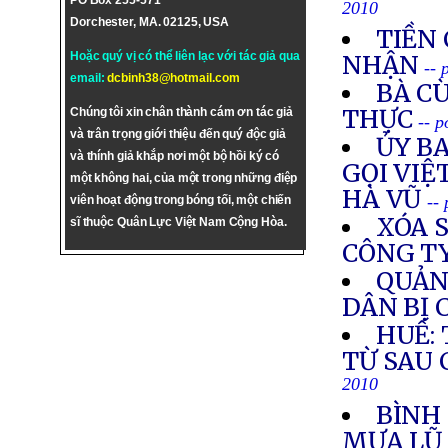
PO Box 255-571
2010
Dorchester, MA. 02125, USA
TIỀN 
Hoặc quý vị có thể liên lạc với tác giả qua
NHẬN
-- 
email:
dcbinh38@hotmail.com
BÀ C
THỰC
Chúng tôi xin chân thành cám ơn tác giả
-- 
và trân trọng giới thiệu đến quý độc giả
ỦY B
và thính giả khắp nơi một bộ hồi ký có
GỌI VIỆ
một không hai, của một trong những điệp
HÀ VŨ
--
viên hoạt động trong bóng tối, một chiến
XÓA 
sĩ thuộc Quân Lực Việt Nam Cộng Hòa.
CÔNG TY
QUẢN
DÂN BỊ 
HUẾ:
TỪ SAU 
2010
BÌNH 
MƯA L