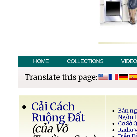
HOME
COLLECTIONS
VIDE
Translate this page:
Cải Cách
Bán ng
Ruộng Đất
Ngôn 
Cơ Sở 
(của Võ
Radio 
Diễn Đ