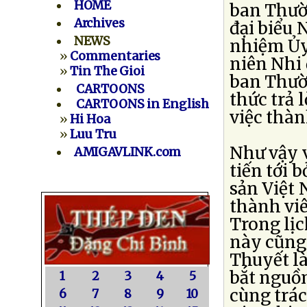
HOME
ban Thườn
Archives
đại biểu
NEWS
nhiệm Ủy
»
Commentaries
niên Nhi 
»
Tin The Gioi
ban Thườ
CARTOONS
thức trả 
CARTOONS in English
việc thàn
»
Hi Hoa
»
Luu Tru
Như vậy v
AMIGAVLINK.com
tiến tới 
sản Việt
thành viê
Trong lị
này cũng 
Thuyết là
bắt nguồn
1
2
3
4
5
cùng trá
6
7
8
9
10