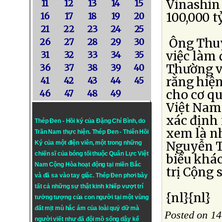
Vinashin
11
12
13
14
15
100,000 t
16
17
18
19
20
21
22
23
24
25
Ông Thuy
26
27
28
29
30
việc làm 
31
32
33
34
35
Thường v
36
37
38
39
40
rằng hiện
41
42
43
44
45
cho cơ q
46
47
48
49
Việt Nam 
xác định 
Thép Đen - Hồi ký của Đặng Chí Bình
, do
xem là nh
Trần Nam thực hiện.
Thép Đen
- Thiên Hồi
Nguyễn T
Ký của một điện viên, một trong những
chiến sĩ của bóng tối thuộc Quân Lực Việt
biểu khá
Nam Cộng Hòa hoạt động tại miền Bắc
trị Cộng 
và đã sa vào tay giặc. Thép Đen phơi bày
tất cả những sự thật kinh khiếp vượt trí
{nl}{nl}
tưởng tượng của con người tại một vùng
đất mịt mù hắc ám của loài quỷ dữ mà
Posted on 1
người viết như đã đội mồ sống dậy kể