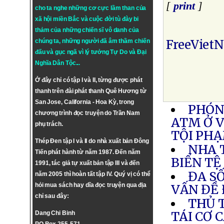
[
print
]
cho ta nghe những cơ cực lầm than của
xã hội miền Bắc và cuộc đời tù đày bi
thảm của những chiến sĩ vô danh của
FreeViet
chúng ta, những người đã âm thầm chiến
đấu và gục ngã vì lý tưởng
Tự Do
và
Đại
Nghĩa Dân Tộc
...
Ở đây chỉ có tập I và II, từng được phát
thanh trên đài phát thanh Quê Hương từ
San Jose, California - Hoa Kỳ, trong
PHÓN
chương trình đọc truyện do Trần Nam
ATM Ở 
phụ trách.
TỘI PH
Thép Đen tập I và II do nhà xuất bản Đông
NHA 
Tiến phát hành từ năm 1987. Đến năm
BIỂN TỆ
1991, tác giả tự xuất bản tập III và đến
ĐA SỐ
năm 2005 thì hoàn tất tập IV. Quý vị có thể
hỏi mua sách hay dĩa đọc truyện qua địa
VẤN ĐỀ 
chỉ sau đây:
THỦ 
TÁI CƠ 
Dang Chi Binh