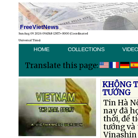
FreeVietNews
Sun Aug 09 2026 09:47:48 GMT+0000 (Coordinated
Universal Time)
HOME
COLLECTIONS
VIDE
Translate this page:
KHÔNG T
TƯỚNG
Tin Hà N
nay đã h
thời, để 
tướng và 
Vinashin 