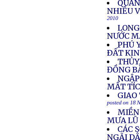
QUẢN
NHIỀU V
2010
LONG
NƯỚC M
PHÚ 
ÐẤT KI
THỦY
ĐỒNG B
NGẬP 
MẤT TÍ
GIAO
posted on 18 
MIỀN
MƯA LŨ
CÁC 
NGÃI D