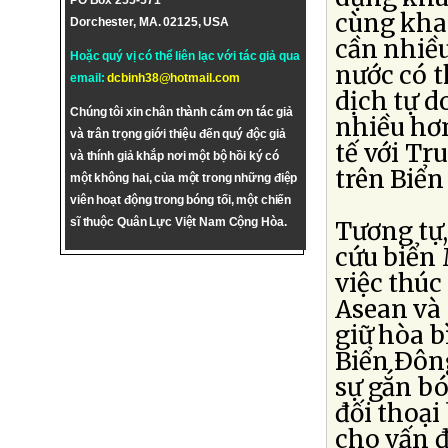
PO Box 255-571
cùng khai
Dorchester, MA. 02125, USA
cần nhiều
Hoặc quý vị có thể liên lạc với tác giả qua
nước có 
email:
dcbinh38@hotmail.com
dịch tự d
Chúng tôi xin chân thành cám ơn tác giả
nhiều hơn
và trân trọng giới thiệu đến quý độc giả
tế với Tr
và thính giả khắp nơi một bộ hồi ký có
trên Biển
một không hai, của một trong những điệp
viên hoạt động trong bóng tối, một chiến
sĩ thuộc Quân Lực Việt Nam Cộng Hòa.
Tương tự,
cứu biển
việc thúc
Asean và 
giữ hòa b
Biển Ðông
sự gắn bó
đối thoại
cho vấn đ