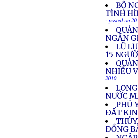
BỘ N
TÌNH HÌ
- posted on 2
QUẢN
NGÀN G
LŨ L
15 NGƯỜ
QUẢN
NHIỀU V
2010
LONG
NƯỚC M
PHÚ 
ÐẤT KI
THỦY
ĐỒNG B
NGẬP 