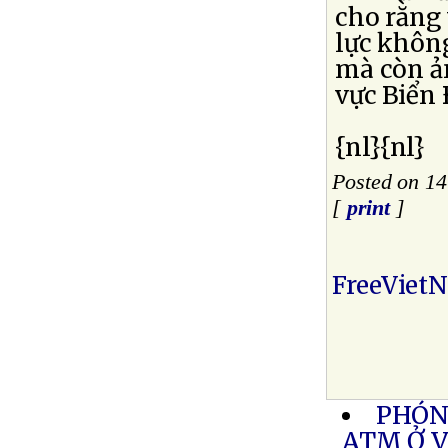
cho rằng 
lực không
mà còn ản
vực Biển
{nl}{nl}
Posted on 1
[
print
]
FreeViet
PHÓN
ATM Ở 