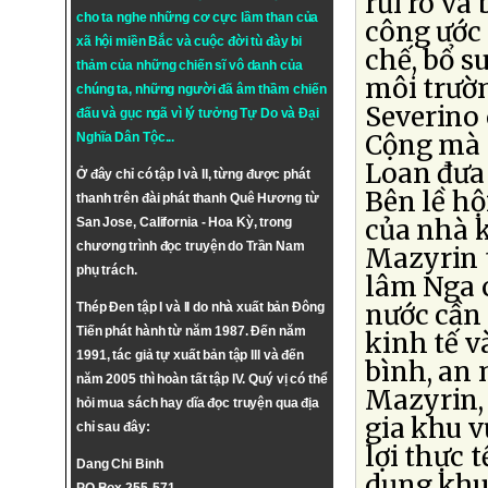
rủi ro và
cho ta nghe những cơ cực lầm than của
công ước 
xã hội miền Bắc và cuộc đời tù đày bi
chế, bổ s
thảm của những chiến sĩ vô danh của
môi trườn
chúng ta, những người đã âm thầm chiến
Severino
đấu và gục ngã vì lý tưởng
Tự Do
và
Đại
Cộng mà Ð
Nghĩa Dân Tộc
...
Loan đưa 
Ở đây chỉ có tập I và II, từng được phát
Bên lề hộ
thanh trên đài phát thanh Quê Hương từ
của nhà 
San Jose, California - Hoa Kỳ, trong
chương trình đọc truyện do Trần Nam
Mazyrin 
phụ trách.
lâm Nga c
nước cần 
Thép Đen tập I và II do nhà xuất bản Đông
Tiến phát hành từ năm 1987. Đến năm
kinh tế v
1991, tác giả tự xuất bản tập III và đến
bình, an 
năm 2005 thì hoàn tất tập IV. Quý vị có thể
Mazyrin, 
hỏi mua sách hay dĩa đọc truyện qua địa
gia khu v
chỉ sau đây:
lợi thực 
Dang Chi Binh
dụng khu