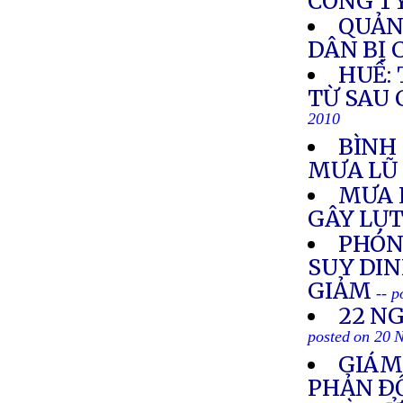
CÔNG TY
QUẢN
DÂN BỊ 
HUẾ:
TỪ SAU 
2010
BÌNH 
MƯA L
MƯA L
GÂY LỤT
PHÓNG
SUY DI
GIẢM
-- 
22 N
posted on 20 
GIÁM
PHẢN Ð