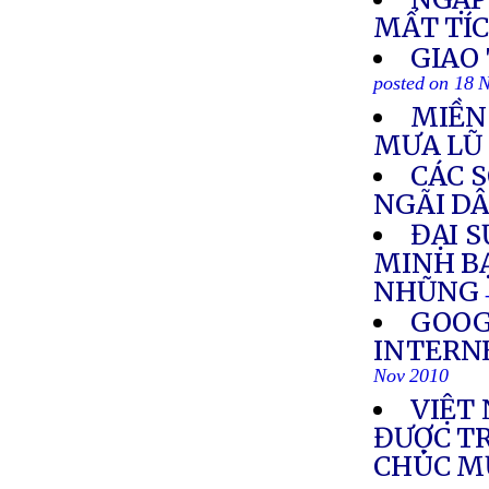
MẤT TÍ
GIAO
posted on 18 
MIỀN
MƯA LŨ
CÁC 
NGÃI D
ĐẠI S
MINH B
NHŨNG
GOOG
INTERN
Nov 2010
VIỆT
ĐƯỢC T
CHÚC 