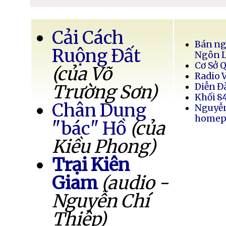
Cải Cách
Bán ng
Ruộng Đất
Ngôn 
Cơ Sở 
(của Võ
Radio 
Trường Sơn)
Diễn Đ
Khối 8
Chân Dung
Nguyễ
homep
"bác" Hồ
(của
Kiều Phong)
Trại Kiên
Giam
(audio -
Nguyễn Chí
Thiệp)