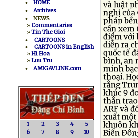
HOME
và luật 
Archives
nghị của 
NEWS
pháp bền
»
Commentaries
cần xem 
»
Tin The Gioi
điểm với 
CARTOONS
diễn ra c
CARTOONS in English
quốc tế đ
»
Hi Hoa
bình, an 
»
Luu Tru
minh bạch
AMIGAVLINK.com
thoại. Họ
rằng Tru
khúc 9 đ
thắn trao
ARF và đố
xuất một 
khuôn kh
1
2
3
4
5
Biển Ðôn
6
7
8
9
10