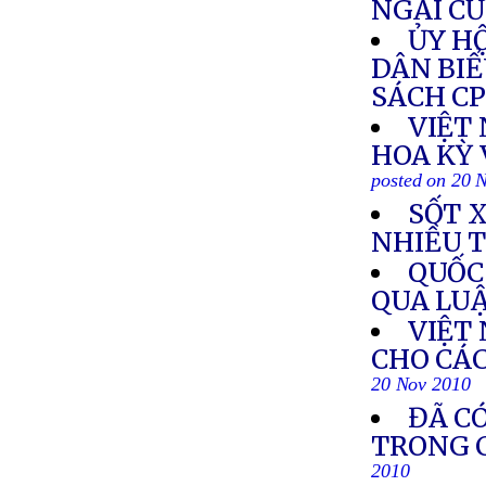
NGÀI C
ỦY HỘ
DÂN BIỂ
SÁCH C
VIỆT
HOA KỲ 
posted on 20 
SỐT 
NHIỀU 
QUỐC
QUA LU
VIỆT
CHO CÁ
20 Nov 2010
ĐÃ CÓ
TRONG C
2010