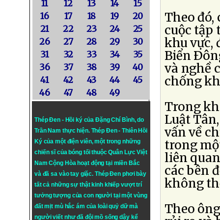
11
12
13
14
15
Theo đó, 
16
17
18
19
20
cuộc tập 
21
22
23
24
25
khu vực,
26
27
28
29
30
Biển Ðông
31
32
33
34
35
và nghề c
36
37
38
39
40
chống kh
41
42
43
44
45
46
47
48
49
Trong khi
Luật Tân
Thép Đen - Hồi ký của Đặng Chí Bình
, do
vấn về ch
Trần Nam thực hiện.
Thép Đen
- Thiên Hồi
trong một
Ký của một điện viên, một trong những
chiến sĩ của bóng tối thuộc Quân Lực Việt
liên quan
Nam Cộng Hòa hoạt động tại miền Bắc
các bên đ
và đã sa vào tay giặc. Thép Đen phơi bày
không thể
tất cả những sự thật kinh khiếp vượt trí
tưởng tượng của con người tại một vùng
Theo ông 
đất mịt mù hắc ám của loài quỷ dữ mà
người viết như đã đội mồ sống dậy kể