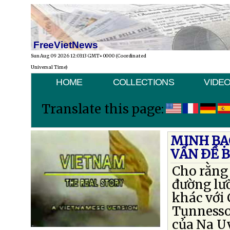
FreeVietNews
Sun Aug 09 2026 12:03:13 GMT+0000 (Coordinated
Universal Time)
HOME
COLLECTIONS
VIDE
Translate this page:
MINH BẠ
VẤN ÐỀ 
Cho rằng 
đường lưỡ
khác với 
Tụnnesso
của Na U