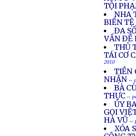
TỘI PH
NHA 
BIỂN TỆ
ĐA SỐ
VẤN ĐỀ 
THỦ 
TÁI CƠ 
2010
TIỀN 
NHẬN
-- 
BÀ C
THỰC
-- 
ỦY B
GỌI VIỆ
HÀ VŨ
--
XÓA 