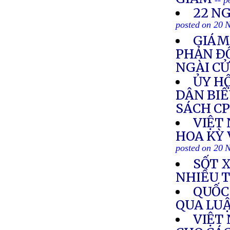
-- 
22 N
posted on 20 
GIÁM
PHẢN Ð
NGÀI C
ỦY HỘ
DÂN BIỂ
SÁCH C
VIỆT
HOA KỲ 
posted on 20 
SỐT 
NHIỀU 
QUỐC
QUA LU
VIỆT