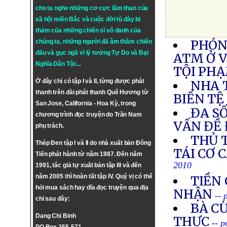
cho ta nghe những cơ cực lầm than của
xã hội miền Bắc và cuộc đời tù đày bi
thảm của những chiến sĩ vô danh của
PHÓN
chúng ta, những người đã âm thầm chiến
đấu và gục ngã vì lý tưởng
Tự Do
và
Đại
ATM Ở 
Nghĩa Dân Tộc
...
TỘI PH
Ở đây chỉ có tập I và II, từng được phát
NHA 
thanh trên đài phát thanh Quê Hương từ
BIỂN TỆ
San Jose, California - Hoa Kỳ, trong
ĐA SỐ
chương trình đọc truyện do Trần Nam
VẤN ĐỀ 
phụ trách.
THỦ 
Thép Đen tập I và II do nhà xuất bản Đông
TÁI CƠ 
Tiến phát hành từ năm 1987. Đến năm
2010
1991, tác giả tự xuất bản tập III và đến
năm 2005 thì hoàn tất tập IV. Quý vị có thể
TIỀN 
hỏi mua sách hay dĩa đọc truyện qua địa
NHẬN
-- 
chỉ sau đây:
BÀ C
Dang Chi Binh
THỰC
-- 