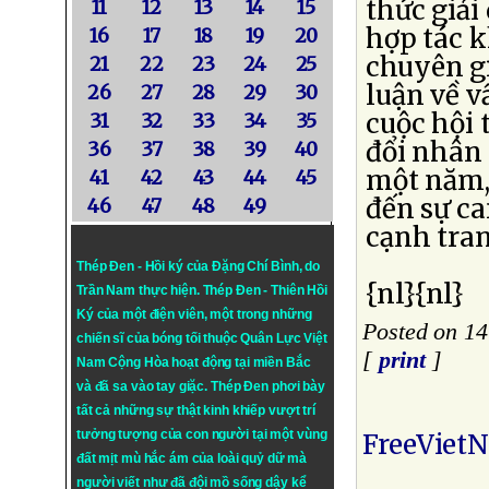
thức giải
11
12
13
14
15
hợp tác k
16
17
18
19
20
chuyên gi
21
22
23
24
25
luận về v
26
27
28
29
30
cuộc hội 
31
32
33
34
35
đổi nhân 
36
37
38
39
40
một năm,
41
42
43
44
45
đến sự ca
46
47
48
49
cạnh tra
Thép Đen - Hồi ký của Đặng Chí Bình
, do
{nl}{nl}
Trần Nam thực hiện.
Thép Đen
- Thiên Hồi
Ký của một điện viên, một trong những
Posted on 1
chiến sĩ của bóng tối thuộc Quân Lực Việt
[
print
]
Nam Cộng Hòa hoạt động tại miền Bắc
và đã sa vào tay giặc. Thép Đen phơi bày
tất cả những sự thật kinh khiếp vượt trí
tưởng tượng của con người tại một vùng
FreeViet
đất mịt mù hắc ám của loài quỷ dữ mà
người viết như đã đội mồ sống dậy kể