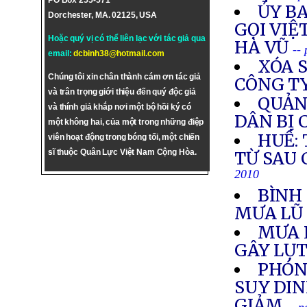
PO Box 255-571
ỦY B
Dorchester, MA. 02125, USA
GỌI VIỆ
Hoặc quý vị có thể liên lạc với tác giả qua
HÀ VŨ
--
email:
dcbinh38@hotmail.com
XÓA 
Chúng tôi xin chân thành cám ơn tác giả
CÔNG TY
và trân trọng giới thiệu đến quý độc giả
QUẢN
và thính giả khắp nơi một bộ hồi ký có
DÂN BỊ 
một không hai, của một trong những điệp
HUẾ:
viên hoạt động trong bóng tối, một chiến
sĩ thuộc Quân Lực Việt Nam Cộng Hòa.
TỪ SAU 
2010
BÌNH 
MƯA L
MƯA L
GÂY LỤT
PHÓNG
SUY DI
GIẢM