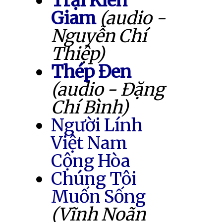
Trại Kiên
Giam
(audio -
Nguyễn Chí
Thiệp)
Thép Đen
(audio - Đặng
Chí Bình)
Người Lính
Việt Nam
Cộng Hòa
Chúng Tôi
Muốn Sống
(Vĩnh Noãn