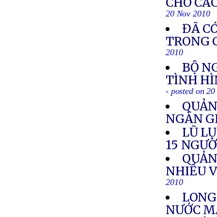
CHO CÁ
20 Nov 2010
ĐÃ CÓ
TRONG C
2010
BỘ N
TÌNH HÌ
- posted on 2
QUẢN
NGÀN G
LŨ L
15 NGƯỜ
QUẢN
NHIỀU V
2010
LONG
NƯỚC M