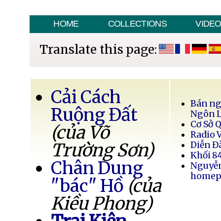
HOME
COLLECTIONS
VIDE
Translate this page:
Cải Cách
Bán ng
Ruộng Đất
Ngôn 
Cơ Sở 
(của Võ
Radio 
Trường Sơn)
Diễn Đ
Khối 8
Chân Dung
Nguyễ
homep
"bác" Hồ
(của
Kiều Phong)