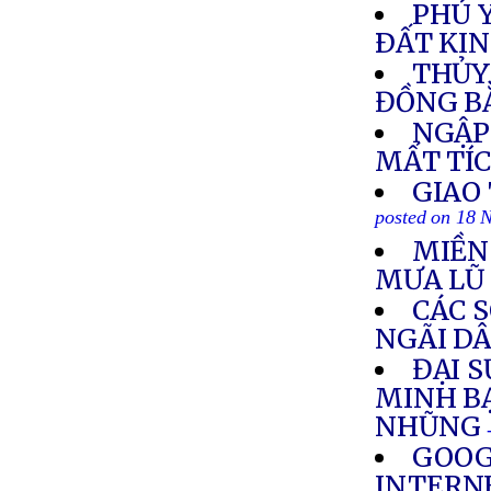
PHÚ 
ÐẤT KI
THỦY
ĐỒNG B
NGẬP 
MẤT TÍ
GIAO
posted on 18 
MIỀN
MƯA LŨ
CÁC 
NGÃI D
ĐẠI S
MINH B
NHŨNG
GOOG
INTERN