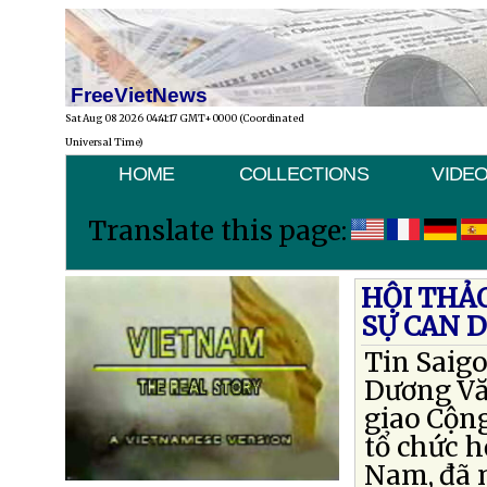
FreeVietNews
Sat Aug 08 2026 04:41:17 GMT+0000 (Coordinated
Universal Time)
HOME
COLLECTIONS
VIDE
Translate this page:
HỘI THẢ
SỰ CAN 
Tin Saigo
Dương Vă
giao Cộng
tổ chức h
Nam, đã 