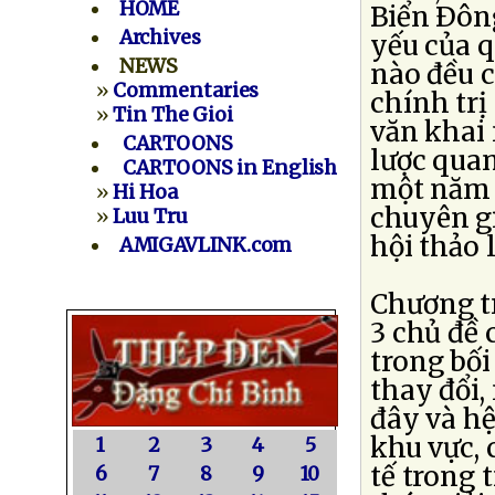
HOME
Biển Ðôn
Archives
yếu của q
NEWS
nào đều c
»
Commentaries
chính trị
»
Tin The Gioi
văn khai
CARTOONS
lược qua
CARTOONS in English
một năm 
»
Hi Hoa
chuyên gi
»
Luu Tru
hội thảo 
AMIGAVLINK.com
Chương t
3 chủ đề 
trong bối
thay đổi,
đây và hệ
khu vực,
1
2
3
4
5
tế trong 
6
7
8
9
10