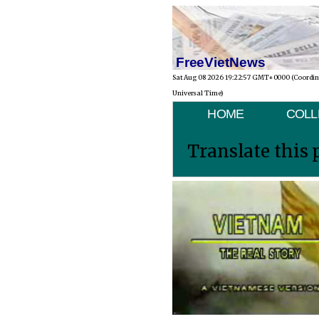
FreeVietNews
Sat Aug 08 2026 19:22:57 GMT+0000 (Coordi
Universal Time)
HOME
COLL
Translate this 