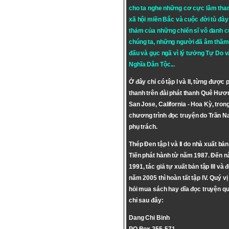
cho ta nghe những cơ cực lầm tha
xã hội miền Bắc và cuộc đời tù đày 
thảm của những chiến sĩ vô danh c
chúng ta, những người đã âm thầm
đấu và gục ngã vì lý tưởng
Tự Do
v
Nghĩa Dân Tộc
...
Ở đây chỉ có tập I và II, từng được 
thanh trên đài phát thanh Quê Hươ
San Jose, California - Hoa Kỳ, tron
chương trình đọc truyện do Trần 
phụ trách.
Thép Đen tập I và II do nhà xuất bả
Tiến phát hành từ năm 1987. Đến 
1991, tác giả tự xuất bản tập III và 
năm 2005 thì hoàn tất tập IV. Quý vị
hỏi mua sách hay dĩa đọc truyện qu
chỉ sau đây:
Dang Chi Binh