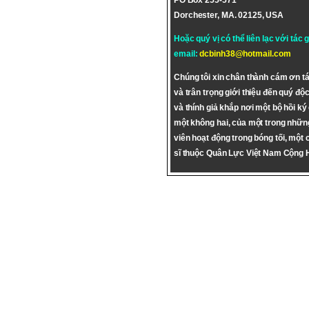
PO Box 255-571
Dorchester, MA. 02125, USA
Hoặc quý vị có thể liên lạc với tác 
email:
dcbinh38@hotmail.com
Chúng tôi xin chân thành cám ơn tá
và trân trọng giới thiệu đến quý độc
và thính giả khắp nơi một bộ hồi ký
một không hai, của một trong nhữn
viên hoạt động trong bóng tối, một 
sĩ thuộc Quân Lực Việt Nam Cộng 