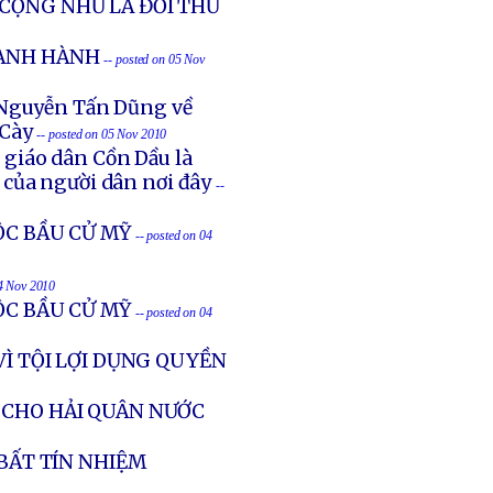
 CỘNG NHƯ LÀ ĐỐI THỦ
OÀNH HÀNH
-- posted on 05 Nov
N Nguyễn Tấn Dũng về
 Cày
-- posted on 05 Nov 2010
6 giáo dân Cồn Dầu là
 của người dân nơi đây
--
ỘC BẦU CỬ MỸ
-- posted on 04
04 Nov 2010
ỘC BẦU CỬ MỸ
-- posted on 04
VÌ TỘI LỢI DỤNG QUYỀN
 CHO HẢI QUÂN NƯỚC
 BẤT TÍN NHIỆM