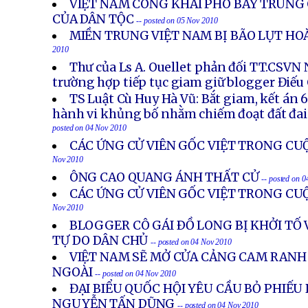
VIỆT NAM CÔNG KHAI PHÔ BÀY TRUNG
CỦA DÂN TỘC
-- posted on 05 Nov 2010
MIỀN TRUNG VIỆT NAM BỊ BÃO LỤT H
2010
Thư của Ls A. Ouellet phản đối TT.CSV
trường hợp tiếp tục giam giữ blogger Điếu
TS Luật Cù Huy Hà Vũ: Bắt giam, kết án 
hành vi khủng bố nhằm chiếm đoạt đất đai
posted on 04 Nov 2010
CÁC ỨNG CỬ VIÊN GỐC VIỆT TRONG CU
Nov 2010
ÔNG CAO QUANG ÁNH THẤT CỬ
-- posted on 
CÁC ỨNG CỬ VIÊN GỐC VIỆT TRONG CU
Nov 2010
BLOGGER CÔ GÁI ÐỒ LONG BỊ KHỞI TỐ 
TỰ DO DÂN CHỦ
-- posted on 04 Nov 2010
VIỆT NAM SẼ MỞ CỬA CẢNG CAM RANH
NGOÀI
-- posted on 04 Nov 2010
ĐẠI BIỂU QUỐC HỘI YÊU CẦU BỎ PHIẾU
NGUYỄN TẤN DŨNG
-- posted on 04 Nov 2010