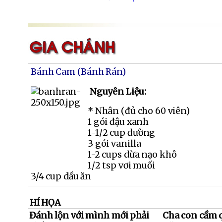
Bánh Cam (Bánh Rán)
Nguyên Liệu:
* Nhân (đủ cho 60 viên)
1 gói đậu xanh
1-1/2 cup đường
3 gói vanilla
1-2 cups dừa nạo khô
1/2 tsp vơi muối
3/4 cup dầu ăn
HÍ HỌA
Đánh lộn với mình mới phải
Cha con cầm