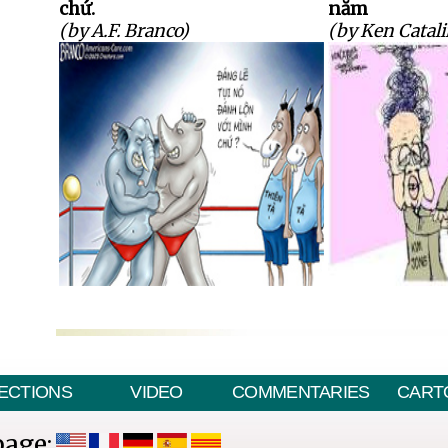
chứ.
năm
(by A.F. Branco)
(by Ken Catali
ECTIONS
VIDEO
COMMENTARIES
CART
page: