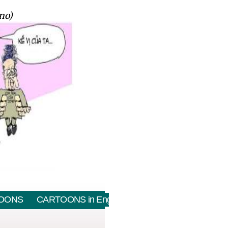
no)
OONS
CARTOONS in English