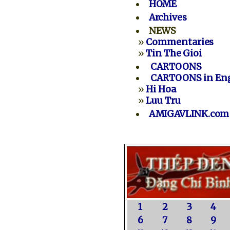
HOME
Archives
NEWS
»
Commentaries
»
Tin The Gioi
CARTOONS
CARTOONS in Eng
»
Hi Hoa
»
Luu Tru
AMIGAVLINK.com
1
2
3
4
6
7
8
9