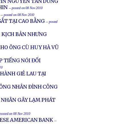
 TÍN NGUYỄN TẤN DŨNG
HIN
-- posted on 08 Nov 2010
G
-- posted on 08 Nov 2010
SẮT TẠI CAO BẰNG
-- posted
Ó KỊCH BẢN NHƯNG
CHO ÔNG CÙ HUY HÀ VŨ
 TIẾNG NÓI ĐỐI
10
HÀNH GIẺ LAU TẠI
 CÔNG NHÂN ÐÌNH CÔNG
 NHÂN GÂY LẠM PHÁT
 posted on 08 Nov 2010
MESE AMERICAN BANK
--