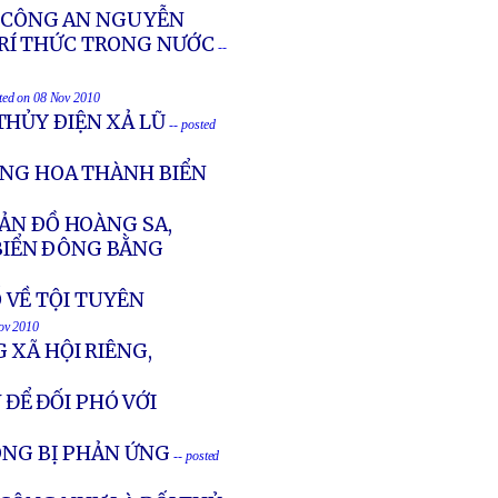
E CÔNG AN NGUYỄN
TRÍ THỨC TRONG NƯỚC
--
sted on 08 Nov 2010
THỦY ÐIỆN XẢ LŨ
-- posted
UNG HOA THÀNH BIỂN
ẢN ÐỒ HOÀNG SA,
BIỂN ÐÔNG BẰNG
Ố VỀ TỘI TUYÊN
Nov 2010
 XÃ HỘI RIÊNG,
 ĐỂ ĐỐI PHÓ VỚI
ÔNG BỊ PHẢN ỨNG
-- posted