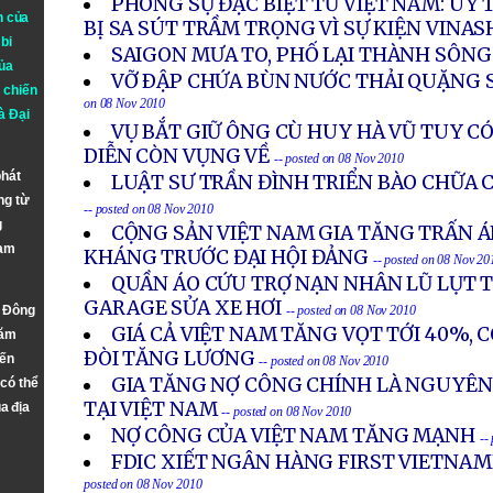
PHÓNG SỰ ĐẶC BIỆT TỪ VIỆT NAM: UY
n của
BỊ SA SÚT TRẦM TRỌNG VÌ SỰ KIỆN VINAS
bi
SAIGON MƯA TO, PHỐ LẠI THÀNH SÔN
ủa
VỠ ÐẬP CHỨA BÙN NƯỚC THẢI QUẶNG 
 chiến
on 08 Nov 2010
à
Đại
VỤ BẮT GIỮ ÔNG CÙ HUY HÀ VŨ TUY C
DIỄN CÒN VỤNG VỀ
-- posted on 08 Nov 2010
phát
LUẬT SƯ TRẦN ĐÌNH TRIỂN BÀO CHỮA 
ng từ
-- posted on 08 Nov 2010
g
CỘNG SẢN VIỆT NAM GIA TĂNG TRẤN ÁP
Nam
KHÁNG TRƯỚC ĐẠI HỘI ĐẢNG
-- posted on 08 Nov 20
QUẦN ÁO CỨU TRỢ NẠN NHÂN LŨ LỤT T
GARAGE SỬA XE HƠI
n Đông
-- posted on 08 Nov 2010
GIÁ CẢ VIỆT NAM TĂNG VỌT TỚI 40%,
năm
ÐÒI TĂNG LƯƠNG
đến
-- posted on 08 Nov 2010
GIA TĂNG NỢ CÔNG CHÍNH LÀ NGUYÊN
 có thể
TẠI VIỆT NAM
a địa
-- posted on 08 Nov 2010
NỢ CÔNG CỦA VIỆT NAM TĂNG MẠNH
--
FDIC XIẾT NGÂN HÀNG FIRST VIETNA
posted on 08 Nov 2010