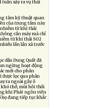
 tuần xảy ra vụ thải
ng tâm kỹ thuật quan
iên của trung tâm này
 nhiễm từ khí thải
 không cần máy mà chỉ
hiễm từ khí thải SO2
hiều lần lần xả trước
lọc dầu Dung Quất đã
tạm ngừng hoạt động
 tác mới cho phân
2 được lọc qua phân
ay ra ngoài gây ô
 khó thở, mùi hôi thối
ong khi Phát ngôn viên
 họ đang tiếp tục khắc