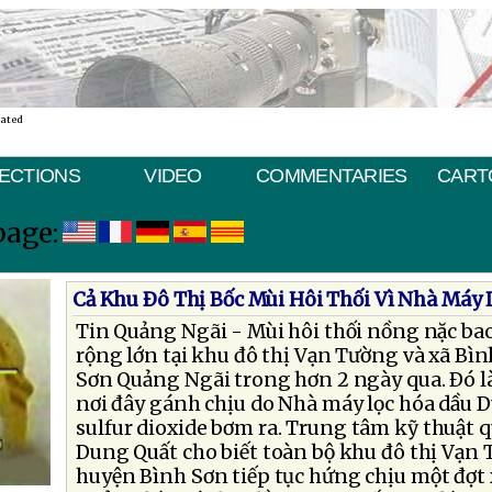
nated
ECTIONS
VIDEO
COMMENTARIES
CART
page:
Cả Khu Ðô Thị Bốc Mùi Hôi Thối Vì Nhà Máy
Tin Quảng Ngãi - Mùi hôi thối nồng nặc ba
rộng lớn tại khu đô thị Vạn Tường và xã B
Sơn Quảng Ngãi trong hơn 2 ngày qua. Ðó l
nơi đây gánh chịu do Nhà máy lọc hóa dầu D
sulfur dioxide bơm ra. Trung tâm kỹ thuật 
Dung Quất cho biết toàn bộ khu đô thị Vạn 
huyện Bình Sơn tiếp tục hứng chịu một đợt x