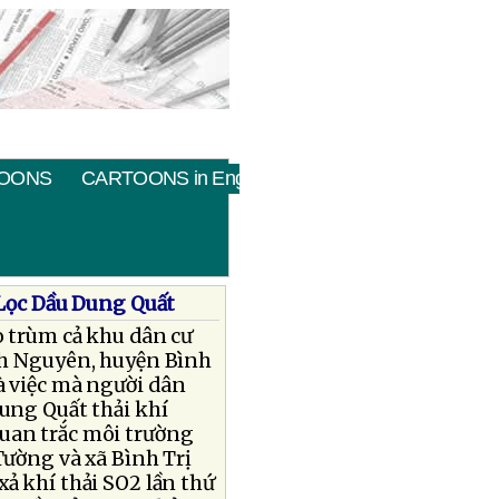
OONS
CARTOONS in English
 Lọc Dầu Dung Quất
o trùm cả khu dân cư
ình Nguyên, huyện Bình
à việc mà người dân
ung Quất thải khí
quan trắc môi trường
Tường và xã Bình Trị
ả khí thải SO2 lần thứ