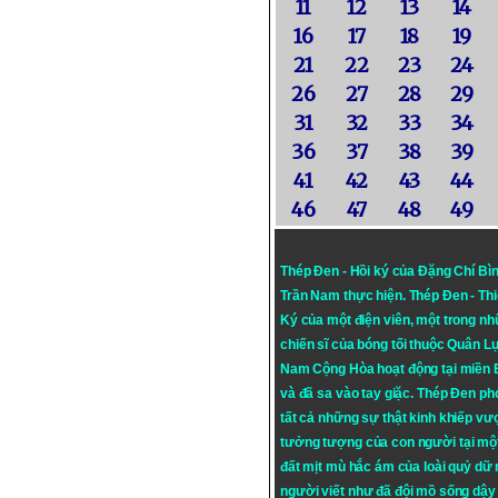
11
12
13
14
16
17
18
19
21
22
23
24
26
27
28
29
31
32
33
34
36
37
38
39
41
42
43
44
46
47
48
49
Thép Đen - Hồi ký của Đặng Chí Bì
Trần Nam thực hiện.
Thép Đen
- Th
Ký của một điện viên, một trong n
chiến sĩ của bóng tối thuộc Quân L
Nam Cộng Hòa hoạt động tại miền
và đã sa vào tay giặc. Thép Đen ph
tất cả những sự thật kinh khiếp vượ
tưởng tượng của con người tại mộ
đất mịt mù hắc ám của loài quỷ dữ
người viết như đã đội mồ sống dậy