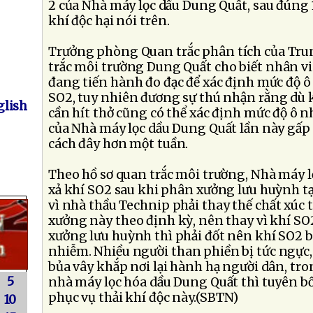
2 của Nhà máy lọc dầu Dung Quất, sau đúng 1
khí độc hại nói trên.
Trưởng phòng Quan trắc phân tích của Tru
trắc môi trường Dung Quất cho biết nhân v
đang tiến hành đo đạc để xác định mức độ ô
SO2, tuy nhiên đương sự thú nhận rằng dù
lish
cần hít thở cũng có thể xác định mức độ ô n
của Nhà máy lọc dầu Dung Quất lần này gấp n
cách đây hơn một tuần.
Theo hồ sơ quan trắc môi trường, Nhà máy 
xả khí SO2 sau khi phân xưởng lưu huỳnh 
vì nhà thầu Technip phải thay thế chất xúc
xưởng này theo định kỳ, nên thay vì khí SO
xưởng lưu huỳnh thì phải đốt nên khí SO2 b
nhiễm. Nhiều người than phiền bị tức ngực,
bủa vây khắp nơi lại hành hạ người dân, tr
5
nhà máy lọc hóa dầu Dung Quất thì tuyên bố
phục vụ thải khí độc này.(SBTN)
10