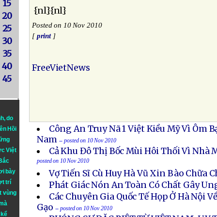
15
{nl}{nl}
20
Posted on 10 Nov 2010
25
[
print
]
30
35
40
FreeVietNews
45
nh
, do
Công An Truy Nã 1 Việt Kiều Mỹ Vì Ôm Bạ
iên Hồi
Nam
hững
-- posted on 10 Nov 2010
Cả Khu Đô Thị Bốc Mùi Hôi Thối Vì Nhà 
ực Việt
 Bắc
posted on 10 Nov 2010
ơi bày
Vợ Tiến Sĩ Cù Huy Hà Vũ Xin Bào Chữa 
t trí
Phát Giác Nón An Toàn Có Chất Gây Un
t vùng
Các Chuyên Gia Quốc Tế Họp Ở Hà Nội V
 mà
Gạo
-- posted on 10 Nov 2010
 kể