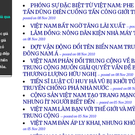
PHÓNG SỰ ĐẶC BIỆT TỪ VIỆT NAM: PH
TẤN DŨNG ĐIÊN CUỒNG TẤN CÔNG GIỚI 
giả qua
posted on 08 Nov 2010
VIỆT NAM BẤT NGỜ TĂNG LÃI XUẤT
-- po
LÂM ÐỒNG: NÔNG DÂN KIỆN NHÀ MÁY 
c giả
on 08 Nov 2010
 giả
ĐỢT VẬN ĐỘNG ĐỔI TÊN BIỂN NAM TR
 có
ĐÔNG NAM Á
g điệp
-- posted on 08 Nov 2010
VIỆT NAM PHẢN ÐỐI TRUNG CỘNG VỀ B
chiến
TRUNG CỘNG MUỐN GIẢI QUYẾT VẤN ÐỀ 
Hòa.
THƯƠNG LƯỢNG HỮU NGHỊ
-- posted on 08 Nov 2010
TIẾN SĨ LUẬT CÙ HUY HÀ VŨ BỊ KHỞI T
TRUYỀN CHỐNG PHÁ NHÀ NƯỚC
-- posted on 08 
CỘNG SẢN VIỆT NAM TẠO TRANG MẠNG
NHƯNG ÍT NGƯỜI BIẾT ĐẾN
-- posted on 05 Nov 2010
VIỆT NAM LÀM BẠN VỚI THẾ GIỚI VÀ MỸ
TRUNG CỘNG
-- posted on 05 Nov 2010
VIỆT NAM ÐÀN ÁP LY KHAI, NHƯNG KH
on 05 Nov 2010