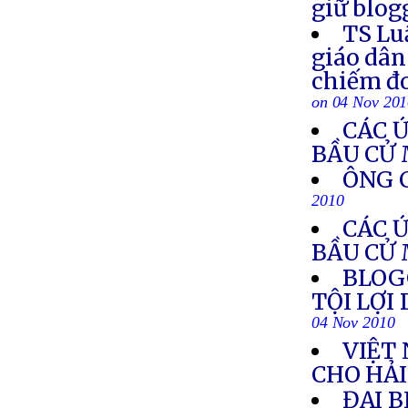
giữ blog
TS Lu
giáo dân
chiếm đo
on 04 Nov 20
CÁC 
BẦU CỬ
ÔNG 
2010
CÁC 
BẦU CỬ
BLOGG
TỘI LỢI
04 Nov 2010
VIỆT
CHO HẢ
ĐẠI B