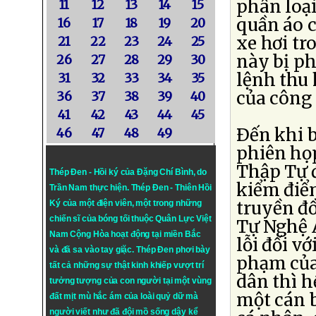
phân loại
11
12
13
14
15
quần áo c
16
17
18
19
20
xe hơi tr
21
22
23
24
25
này bị p
26
27
28
29
30
lệnh thu 
31
32
33
34
35
của công 
36
37
38
39
40
41
42
43
44
45
Ðến khi b
46
47
48
49
phiên họ
Thập Tự đ
Thép Đen - Hồi ký của Đặng Chí Bình
, do
kiểm điể
Trần Nam thực hiện.
Thép Đen
- Thiên Hồi
truyền đồ
Ký của một điện viên, một trong những
chiến sĩ của bóng tối thuộc Quân Lực Việt
Tự Nghệ A
Nam Cộng Hòa hoạt động tại miền Bắc
lỗi đối v
và đã sa vào tay giặc. Thép Đen phơi bày
phạm của
tất cả những sự thật kinh khiếp vượt trí
dân thì h
tưởng tượng của con người tại một vùng
một cán 
đất mịt mù hắc ám của loài quỷ dữ mà
người viết như đã đội mồ sống dậy kể