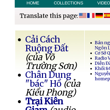
HOME
COLLECTIONS
VIDE
Translate this page:
Cải Cách
Bán ng
Ruộng Đất
Ngôn 
Cơ Sở 
(của Võ
Radio 
Trường Sơn)
Diễn Đ
Khối 8
Chân Dung
Nguyễ
homep
"bác" Hồ
(của
Kiều Phong)
Trại Kiên