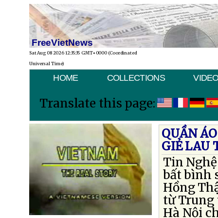
FreeVietNews
Sat Aug 08 2026 12:35:35 GMT+0000 (Coordinated
Universal Time)
HOME
COLLECTIONS
VIDE
Translate this page:
QUẦN ÁO
GIẺ LAU 
Tin Nghệ 
bất bình 
Hồng Thậ
từ Trung
Hà Nội c