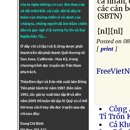
cá nhân, 
cho ta nghe những cơ cực lầm than của
các cán b
xã hội miền Bắc và cuộc đời tù đày bi
(SBTN)
thảm của những chiến sĩ vô danh của
chúng ta, những người đã âm thầm chiến
{nl}{nl}
đấu và gục ngã vì lý tưởng
Tự Do
và
Đại
Nghĩa Dân Tộc
...
Posted on 0
Ở đây chỉ có tập I và II, từng được phát
[
print
]
thanh trên đài phát thanh Quê Hương từ
San Jose, California - Hoa Kỳ, trong
chương trình đọc truyện do Trần Nam
FreeViet
phụ trách.
Thép Đen tập I và II do nhà xuất bản Đông
Tiến phát hành từ năm 1987. Đến năm
1991, tác giả tự xuất bản tập III và đến
năm 2005 thì hoàn tất tập IV. Quý vị có thể
Công 
hỏi mua sách hay dĩa đọc truyện qua địa
chỉ sau đây:
Tỉ Trốn 
Cả Kh
Dang Chi Binh