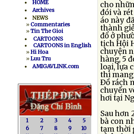
HOME
cho nhữn
Archives
đói và ré
NEWS
áo này đã
»
Commentaries
thành giẻ
»
Tin The Gioi
đổ ở phư
CARTOONS
tịch Hội
CARTOONS in English
chuyện nà
»
Hi Hoa
hàng, 5 đ
»
Luu Tru
loại, lựa
AMIGAVLINK.com
thì mang 
Ðồ rách n
chuyển về
hơi tại N
Sau hơn 2
bà con nh
1
2
3
4
5
tạm thời 
6
7
8
9
10