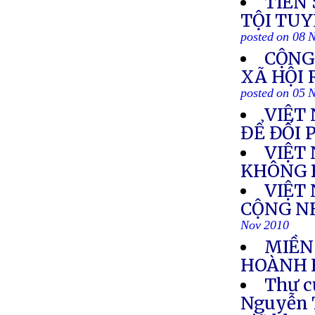
TIẾN 
TỘI TU
posted on 08 
CỘNG
XÃ HỘI 
posted on 05 
VIỆT
ĐỂ ĐỐI 
VIỆT
KHÔNG 
VIỆT
CỘNG NH
Nov 2010
MIỀN
HOÀNH
Thư c
Nguyễn T