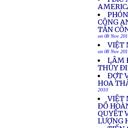
AMERIC
PHÓNG
CÔNG A
TẤN CÔN
on 08 Nov 20
VIỆT
on 08 Nov 20
LÂM 
THỦY ÐI
ĐỢT 
HOA TH
2010
VIỆT
ÐỒ HOÀ
QUYẾT 
LƯỢNG 