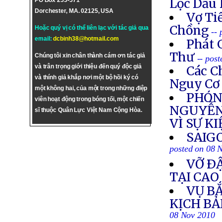
Lọc Dầu
PO Box 255-571
Dorchester, MA. 02125, USA
Vợ Ti
Chồng
Hoặc quý vị có thể liên lạc với tác giả qua
--
email:
dcbinh38@hotmail.com
Phát 
Thư
Chúng tôi xin chân thành cám ơn tác giả
-- pos
và trân trọng giới thiệu đến quý độc giả
Các C
và thính giả khắp nơi một bộ hồi ký có
Nguy Cơ
một không hai, của một trong những điệp
PHÓNG
viên hoạt động trong bóng tối, một chiến
NGUYỄN
sĩ thuộc Quân Lực Việt Nam Cộng Hòa.
VÌ SỰ K
SAIG
posted on 08 
VỠ Ð
TẠI CA
VỤ B
KỊCH B
08 Nov 2010