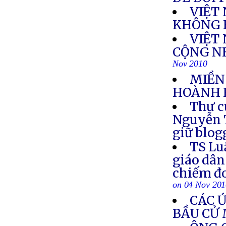
VIỆT
KHÔNG 
VIỆT
CỘNG NH
Nov 2010
MIỀN
HOÀNH
Thư c
Nguyễn T
giữ blog
TS Lu
giáo dân
chiếm đo
on 04 Nov 20
CÁC 
BẦU CỬ