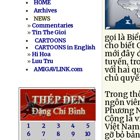
HOME
Archives
NEWS
»
Commentaries
»
Tin The Gioi
gọi là Bi
CARTOONS
cho biết 
CARTOONS in English
mới đây đ
»
Hi Hoa
tuyến, tr
»
Luu Tru
với hai 
AMIGAVLINK.com
chủ quyền
Trong th
ngôn viê
Phương N
Cộng là 
Việt Nam
1
2
3
4
5
gỡ bỏ bản
6
7
8
9
10