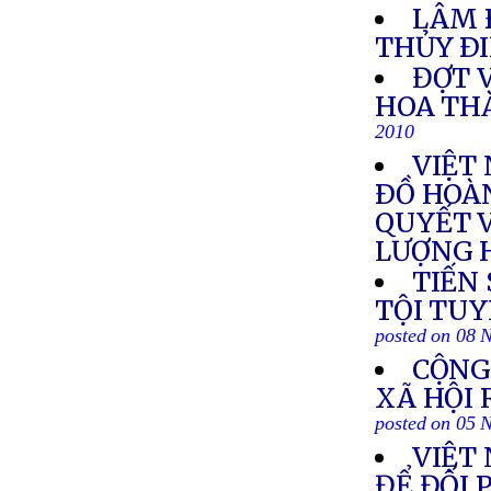
LÂM 
THỦY ÐI
ĐỢT 
HOA TH
2010
VIỆT
ÐỒ HOÀ
QUYẾT 
LƯỢNG 
TIẾN 
TỘI TU
posted on 08 
CỘNG
XÃ HỘI 
posted on 05 
VIỆT
ĐỂ ĐỐI 