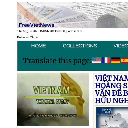
FreeVietNews
Thu Aug 06 2026 16:06:17 GMT+0000 (Coordinated
Universal Time)
HOME
COLLECTIONS
VIDE
Translate this page:
VIỆT NA
HOÀNG S
VẤN ÐỀ 
HỮU NGH