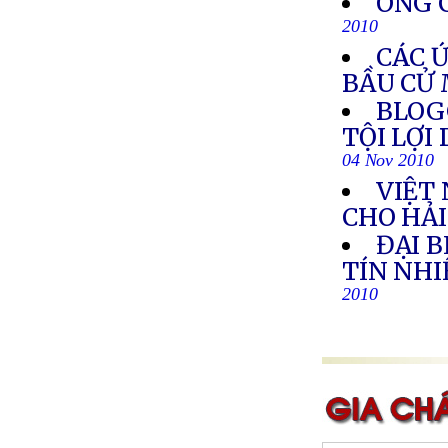
ÔNG 
2010
CÁC 
BẦU CỬ
BLOGG
TỘI LỢI
04 Nov 2010
VIỆT
CHO HẢ
ĐẠI B
TÍN NH
2010