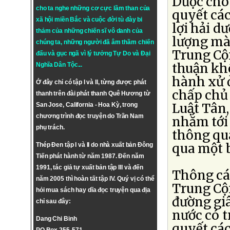
Dược cho
cho ta nghe những cơ cực lầm than của
quyết các
xã hội miền Bắc và cuộc đời tù đày bi
lợi hải 
thảm của những chiến sĩ vô danh của
lượng mà
chúng ta, những người đã âm thầm chiến
Trung Cộ
đấu và gục ngã vì lý tưởng
Tự Do
và
Đại
thuận kh
Nghĩa Dân Tộc
...
hành xử 
Ở đây chỉ có tập I và II, từng được phát
chấp chủ 
thanh trên đài phát thanh Quê Hương từ
Luật Tân,
San Jose, California - Hoa Kỳ, trong
chương trình đọc truyện do Trần Nam
nhắm tới
phụ trách.
thông qua
qua một 
Thép Đen tập I và II do nhà xuất bản Đông
Tiến phát hành từ năm 1987. Đến năm
1991, tác giả tự xuất bản tập III và đến
Thông cá
năm 2005 thì hoàn tất tập IV. Quý vị có thể
Trung Cộ
hỏi mua sách hay dĩa đọc truyện qua địa
đường giâ
chỉ sau đây:
nước có t
Dang Chi Binh
quyết cá