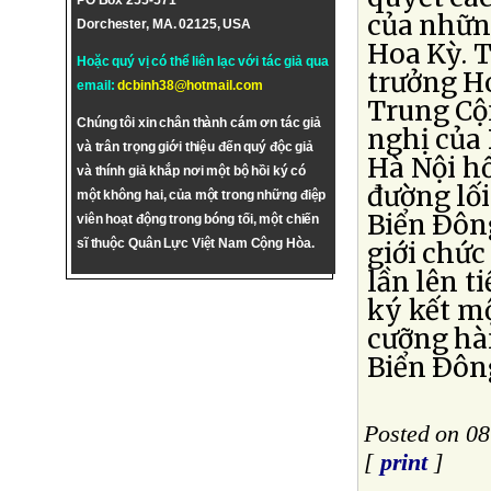
PO Box 255-571
của nhữn
Dorchester, MA. 02125, USA
Hoa Kỳ. 
Hoặc quý vị có thể liên lạc với tác giả qua
trưởng Ho
email:
dcbinh38@hotmail.com
Trung Cộn
Chúng tôi xin chân thành cám ơn tác giả
nghị của
và trân trọng giới thiệu đến quý độc giả
Hà Nội hồ
và thính giả khắp nơi một bộ hồi ký có
đường lối
một không hai, của một trong những điệp
Biển Ðông
viên hoạt động trong bóng tối, một chiến
sĩ thuộc Quân Lực Việt Nam Cộng Hòa.
giới chứ
lần lên t
ký kết mộ
cưỡng hàn
Biển Ðôn
Posted on 0
[
print
]