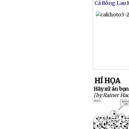
Cá Bông Lau 
HÍ HỌA
Hãy xử án bọn
(by Rainer Hac