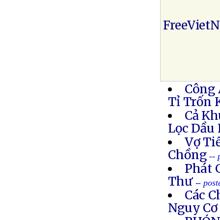
FreeViet
Công 
Tỉ Trốn 
Cả Kh
Lọc Dầu
Vợ Ti
Chồng
--
Phát 
Thư
-- pos
Các C
Nguy Cơ