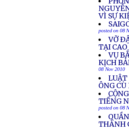
PHÓNG
NGUYỄN
VÌ SỰ K
SAIG
posted on 08 
VỠ Ð
TẠI CA
VỤ B
KỊCH B
08 Nov 2010
LUẬT
ÔNG CÙ
CỘNG
TIẾNG N
posted on 08 
QUẦN
THÀNH G