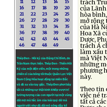
trách Tr
11
12
13
14
15
của Lãnh 
16
17
18
19
20
hòa bình
21
22
23
24
25
mở rộng t
26
27
28
29
30
của Hà Nộ
31
32
33
34
35
Hoa Xã c
36
37
38
39
40
Dược, Ph
41
42
43
44
45
trách Á c
46
47
48
49
làm xấu 
mà Việt N
Thép Đen - Hồi ký của Đặng Chí Bình
, do
những mố
Trần Nam thực hiện.
Thép Đen
- Thiên Hồi
phương hạ
Ký của một điện viên, một trong những
chiến sĩ của bóng tối thuộc Quân Lực Việt
này.
Nam Cộng Hòa hoạt động tại miền Bắc
và đã sa vào tay giặc. Thép Đen phơi bày
Theo tin
tất cả những sự thật kinh khiếp vượt trí
việc né t
tưởng tượng của con người tại một vùng
tất cả cá
đất mịt mù hắc ám của loài quỷ dữ mà
người viết như đã đội mồ sống dậy kể