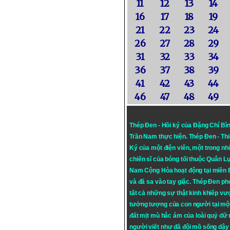
11
12
13
14
16
17
18
19
21
22
23
24
26
27
28
29
31
32
33
34
36
37
38
39
41
42
43
44
46
47
48
49
Thép Đen - Hồi ký của Đặng Chí Bì
Trần Nam thực hiện.
Thép Đen
- Th
Ký của một điện viên, một trong n
chiến sĩ của bóng tối thuộc Quân L
Nam Cộng Hòa hoạt động tại miền
và đã sa vào tay giặc. Thép Đen ph
tất cả những sự thật kinh khiếp vượ
tưởng tượng của con người tại mộ
đất mịt mù hắc ám của loài quỷ dữ
người viết như đã đội mồ sống dậy