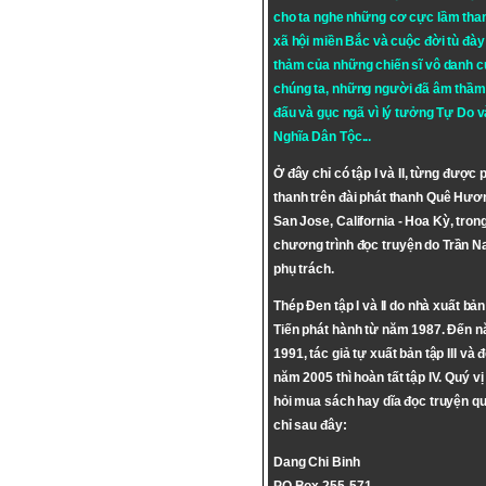
cho ta nghe những cơ cực lầm tha
xã hội miền Bắc và cuộc đời tù đày 
thảm của những chiến sĩ vô danh c
chúng ta, những người đã âm thầm
đấu và gục ngã vì lý tưởng
Tự Do
v
Nghĩa Dân Tộc
...
Ở đây chỉ có tập I và II, từng được 
thanh trên đài phát thanh Quê Hươ
San Jose, California - Hoa Kỳ, tron
chương trình đọc truyện do Trần 
phụ trách.
Thép Đen tập I và II do nhà xuất bả
Tiến phát hành từ năm 1987. Đến 
1991, tác giả tự xuất bản tập III và 
năm 2005 thì hoàn tất tập IV. Quý vị
hỏi mua sách hay dĩa đọc truyện qu
chỉ sau đây:
Dang Chi Binh