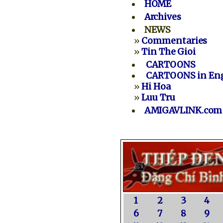
HOME
Archives
NEWS
»
Commentaries
»
Tin The Gioi
CARTOONS
CARTOONS in Eng
»
Hi Hoa
»
Luu Tru
AMIGAVLINK.com
1
2
3
4
6
7
8
9