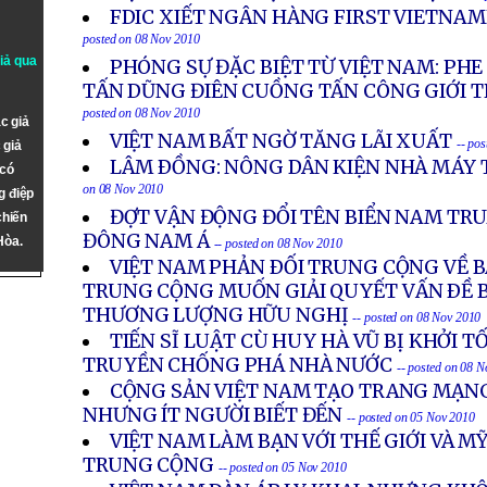
FDIC XIẾT NGÂN HÀNG FIRST VIETNA
posted on 08 Nov 2010
giả qua
PHÓNG SỰ ĐẶC BIỆT TỪ VIỆT NAM: PH
TẤN DŨNG ĐIÊN CUỒNG TẤN CÔNG GIỚI 
posted on 08 Nov 2010
c giả
VIỆT NAM BẤT NGỜ TĂNG LÃI XUẤT
-- po
 giả
LÂM ÐỒNG: NÔNG DÂN KIỆN NHÀ MÁY 
 có
on 08 Nov 2010
g điệp
ĐỢT VẬN ĐỘNG ĐỔI TÊN BIỂN NAM TR
chiến
ĐÔNG NAM Á
Hòa.
-- posted on 08 Nov 2010
VIỆT NAM PHẢN ÐỐI TRUNG CỘNG VỀ B
TRUNG CỘNG MUỐN GIẢI QUYẾT VẤN ÐỀ 
THƯƠNG LƯỢNG HỮU NGHỊ
-- posted on 08 Nov 2010
TIẾN SĨ LUẬT CÙ HUY HÀ VŨ BỊ KHỞI T
TRUYỀN CHỐNG PHÁ NHÀ NƯỚC
-- posted on 08 
CỘNG SẢN VIỆT NAM TẠO TRANG MẠNG
NHƯNG ÍT NGƯỜI BIẾT ĐẾN
-- posted on 05 Nov 2010
VIỆT NAM LÀM BẠN VỚI THẾ GIỚI VÀ MỸ
TRUNG CỘNG
-- posted on 05 Nov 2010