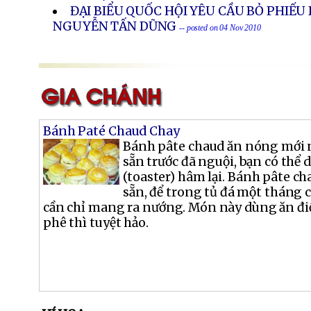
ĐẠI BIỂU QUỐC HỘI YÊU CẦU BỎ PHIẾU
NGUYỄN TẤN DŨNG
-- posted on 04 Nov 2010
Bánh Paté Chaud Chay
Bánh pâte chaud ăn nóng mới 
sẵn trước đã nguội, bạn có thể
(toaster) hâm lại. Bánh pâte ch
sẵn, để trong tủ đá một tháng 
cần chỉ mang ra nướng. Món này dùng ăn đi
phê thì tuyệt hảo.