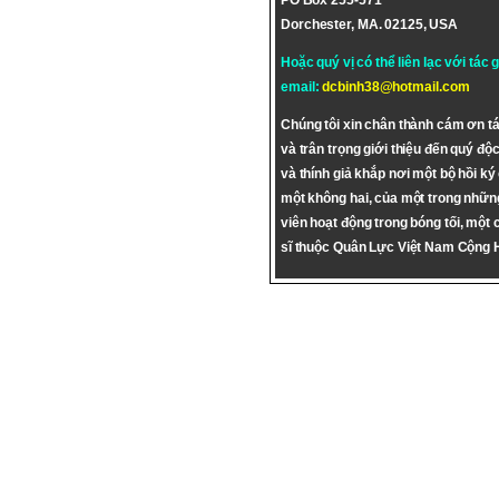
PO Box 255-571
Dorchester, MA. 02125, USA
Hoặc quý vị có thể liên lạc với tác 
email:
dcbinh38@hotmail.com
Chúng tôi xin chân thành cám ơn tá
và trân trọng giới thiệu đến quý độc
và thính giả khắp nơi một bộ hồi ký
một không hai, của một trong nhữn
viên hoạt động trong bóng tối, một 
sĩ thuộc Quân Lực Việt Nam Cộng 