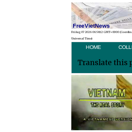
FreeVietNews
Fri Aug 07 2026 06:58:12 GMT+0000 (Coordin
Universal Time)
HOME
COLL
Translate this 