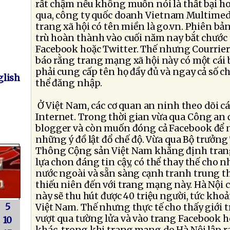
rất chậm nếu không muốn nói là thất bại h
qua, công ty quốc doanh Vietnam Multimed
trang xã hội có tên miền là go.vn. Phiên bả
trù hoàn thành vào cuối năm nay bắt chước
Facebook hoặc Twitter. Thế nhưng Courrier
báo rằng trang mạng xã hội này có một cái 
phải cung cấp tên họ đầy đủ và ngay cả số 
lish
thể đăng nhập.
Ở Việt Nam, các cơ quan an ninh theo dõi 
Internet. Trong thời gian vừa qua Công an 
blogger và còn muốn đóng cả Facebook để n
những ý đồ lật đổ chế độ. Vừa qua Bộ trưởn
Thông Cộng sản Việt Nam khẳng định tran
lựa chon đáng tin cậy, có thể thay thế cho
nước ngoài và sẵn sàng cạnh tranh trung th
thiếu niên đến với trang mạng này. Hà Nội
này sẽ thu hút được 40 triệu người, tức kho
5
Việt Nam. Thế nhưng thực tế cho thấy giới t
vượt qua tường lửa và vào trang Facebook 
10