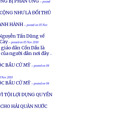
ÔNG BỊ PHẢN ỨNG
-- posted
 CỘNG NHƯ LÀ ĐỐI THỦ
OÀNH HÀNH
-- posted on 05 Nov
N Nguyễn Tấn Dũng về
 Cày
-- posted on 05 Nov 2010
6 giáo dân Cồn Dầu là
 của người dân nơi đây
--
ỘC BẦU CỬ MỸ
-- posted on 04
04 Nov 2010
ỘC BẦU CỬ MỸ
-- posted on 04
VÌ TỘI LỢI DỤNG QUYỀN
 CHO HẢI QUÂN NƯỚC