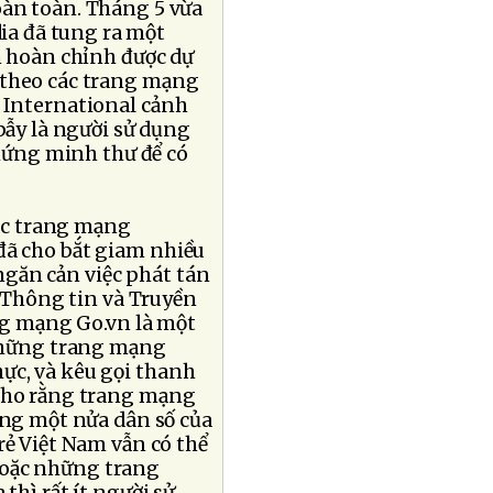
oàn toàn. Tháng 5 vừa
ia đã tung ra một
n hoàn chỉnh được dự
 theo các trang mạng
 International cảnh
bẫy là người sử dụng
chứng minh thư để có
các trang mạng
đã cho bắt giam nhiều
găn cản việc phát tán
g Thông tin và Truyền
g mạng Go.vn là một
 những trang mạng
ực, và kêu gọi thanh
 cho rằng trang mạng
ảng một nửa dân số của
rẻ Việt Nam vẫn có thể
hoặc những trang