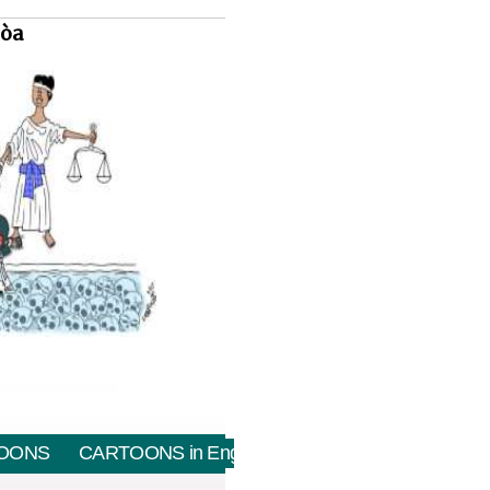
tòa
OONS
CARTOONS in English