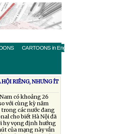
OONS
CARTOONS in English
HỘI RIÊNG, NHƯNG ÍT
t Nam có khoảng 26
 so với cùng kỳ năm
t trong các nước đang
onal cho biết Hà Nội đã
ới hy vọng định hướng
 hút của mạng này vẫn