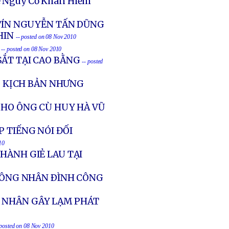
ề Nguy Cơ Khan Hiếm
 TÍN NGUYỄN TẤN DŨNG
HIN
-- posted on 08 Nov 2010
G
-- posted on 08 Nov 2010
SẮT TẠI CAO BẰNG
-- posted
Ó KỊCH BẢN NHƯNG
CHO ÔNG CÙ HUY HÀ VŨ
 TIẾNG NÓI ĐỐI
10
HÀNH GIẺ LAU TẠI
 CÔNG NHÂN ÐÌNH CÔNG
 NHÂN GÂY LẠM PHÁT
 posted on 08 Nov 2010