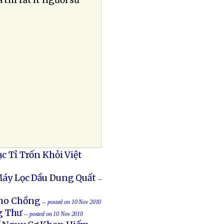
thì rất ít người sử
c Tỉ Trốn Khỏi Việt
Máy Lọc Dầu Dung Quất
--
Cho Chồng
-- posted on 10 Nov 2010
g Thư
-- posted on 10 Nov 2010