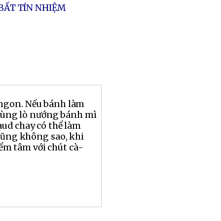
 BẤT TÍN NHIỆM
ngon. Nếu bánh làm
 dùng lò nướng bánh mì
aud chay có thể làm
cũng không sao, khi
ểm tâm với chút cà-