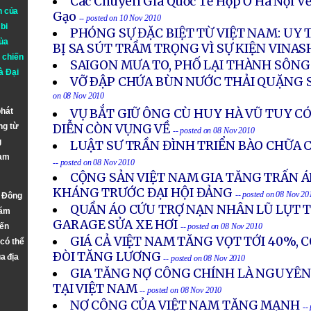
Các Chuyên Gia Quốc Tế Họp Ở Hà Nội V
n của
Gạo
-- posted on 10 Nov 2010
bi
PHÓNG SỰ ĐẶC BIỆT TỪ VIỆT NAM: UY
ủa
BỊ SA SÚT TRẦM TRỌNG VÌ SỰ KIỆN VINAS
 chiến
SAIGON MƯA TO, PHỐ LẠI THÀNH SÔN
à
Đại
VỠ ÐẬP CHỨA BÙN NƯỚC THẢI QUẶNG 
on 08 Nov 2010
phát
VỤ BẮT GIỮ ÔNG CÙ HUY HÀ VŨ TUY C
ng từ
DIỄN CÒN VỤNG VỀ
-- posted on 08 Nov 2010
g
LUẬT SƯ TRẦN ĐÌNH TRIỂN BÀO CHỮA 
Nam
-- posted on 08 Nov 2010
CỘNG SẢN VIỆT NAM GIA TĂNG TRẤN ÁP
KHÁNG TRƯỚC ĐẠI HỘI ĐẢNG
-- posted on 08 Nov 20
n Đông
QUẦN ÁO CỨU TRỢ NẠN NHÂN LŨ LỤT T
năm
GARAGE SỬA XE HƠI
đến
-- posted on 08 Nov 2010
GIÁ CẢ VIỆT NAM TĂNG VỌT TỚI 40%,
 có thể
ÐÒI TĂNG LƯƠNG
a địa
-- posted on 08 Nov 2010
GIA TĂNG NỢ CÔNG CHÍNH LÀ NGUYÊN
TẠI VIỆT NAM
-- posted on 08 Nov 2010
NỢ CÔNG CỦA VIỆT NAM TĂNG MẠNH
--