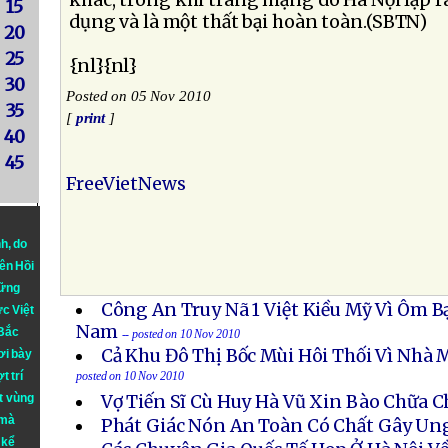
khác, trong khi trang mạng do Hà Nội lập ra 
15
dụng và là một thất bại hoàn toàn.(SBTN)
20
25
{nl}{nl}
30
Posted on 05 Nov 2010
35
[
print
]
40
45
FreeVietNews
nh
, do
iên Hồi
hững
Công An Truy Nã 1 Việt Kiều Mỹ Vì Ôm Bạ
ực Việt
Nam
 Bắc
-- posted on 10 Nov 2010
Cả Khu Đô Thị Bốc Mùi Hôi Thối Vì Nhà 
ơi bày
t trí
posted on 10 Nov 2010
t vùng
Vợ Tiến Sĩ Cù Huy Hà Vũ Xin Bào Chữa 
 mà
Phát Giác Nón An Toàn Có Chất Gây Un
 kể