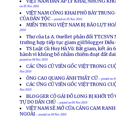
VIỆT NAM ÐÀN ÁP LY KHAI, NHƯNG KH
on 05 Nov 2010
VIỆT NAM CÔNG KHAI PHÔ BÀY TRUNG
CỦA DÂN TỘC
-- posted on 05 Nov 2010
MIỀN TRUNG VIỆT NAM BỊ BÃO LỤT H
2010
Thư của Ls A. Ouellet phản đối TT.CSV
trường hợp tiếp tục giam giữ blogger Điếu
TS Luật Cù Huy Hà Vũ: Bắt giam, kết án 
hành vi khủng bố nhằm chiếm đoạt đất đai
posted on 04 Nov 2010
CÁC ỨNG CỬ VIÊN GỐC VIỆT TRONG CU
Nov 2010
ÔNG CAO QUANG ÁNH THẤT CỬ
-- posted on 
CÁC ỨNG CỬ VIÊN GỐC VIỆT TRONG CU
Nov 2010
BLOGGER CÔ GÁI ÐỒ LONG BỊ KHỞI TỐ 
TỰ DO DÂN CHỦ
-- posted on 04 Nov 2010
VIỆT NAM SẼ MỞ CỬA CẢNG CAM RANH
NGOÀI
-- posted on 04 Nov 2010