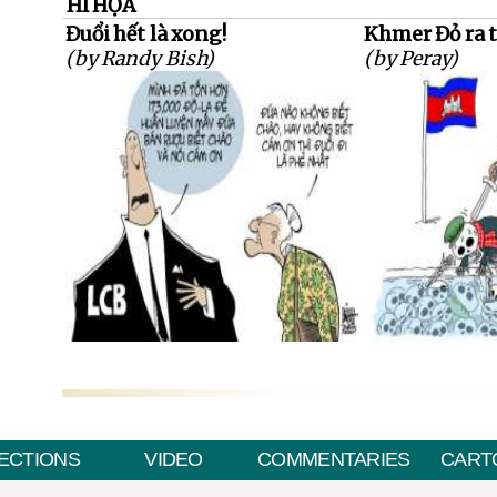
HÍ HỌA
Đuổi hết là xong!
Khmer Đỏ ra 
(by Randy Bish)
(by Peray)
ECTIONS
VIDEO
COMMENTARIES
CART