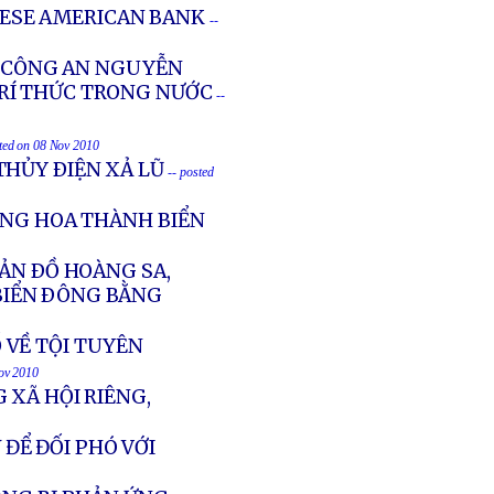
MESE AMERICAN BANK
--
E CÔNG AN NGUYỄN
TRÍ THỨC TRONG NƯỚC
--
sted on 08 Nov 2010
THỦY ÐIỆN XẢ LŨ
-- posted
UNG HOA THÀNH BIỂN
ẢN ÐỒ HOÀNG SA,
BIỂN ÐÔNG BẰNG
Ố VỀ TỘI TUYÊN
Nov 2010
 XÃ HỘI RIÊNG,
 ĐỂ ĐỐI PHÓ VỚI