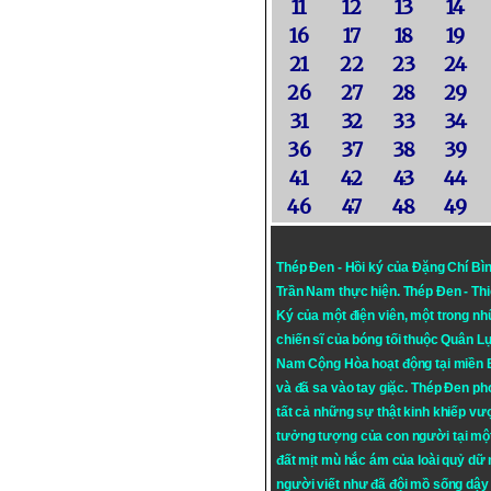
11
12
13
14
16
17
18
19
21
22
23
24
26
27
28
29
31
32
33
34
36
37
38
39
41
42
43
44
46
47
48
49
Thép Đen - Hồi ký của Đặng Chí Bì
Trần Nam thực hiện.
Thép Đen
- Th
Ký của một điện viên, một trong n
chiến sĩ của bóng tối thuộc Quân L
Nam Cộng Hòa hoạt động tại miền
và đã sa vào tay giặc. Thép Đen ph
tất cả những sự thật kinh khiếp vượ
tưởng tượng của con người tại mộ
đất mịt mù hắc ám của loài quỷ dữ
người viết như đã đội mồ sống dậy