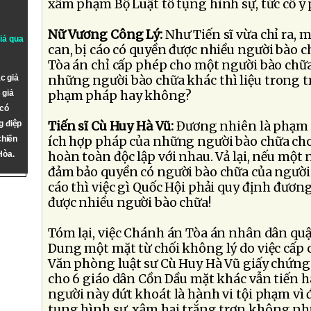
xâm phạm Bộ Luật tố tụng hình sự, tức cố ý
Nữ Vương Công Lý:
Như Tiến sĩ vừa chỉ ra, m
giả qua
can, bị cáo có quyền được nhiều người bào 
Tòa án chỉ cấp phép cho một người bào chữa
c giả
những người bào chữa khác thì liệu trong 
 giả
phạm pháp hay không?
 có
g điệp
Tiến sĩ Cù Huy Hà Vũ:
Ðương nhiên là phạm p
chiến
ích hợp pháp của những người bào chữa ch
Hòa.
hoàn toàn độc lập với nhau. Vả lại, nếu một 
đảm bảo quyền có người bào chữa của người b
cáo thì việc gì Quốc Hội phải quy định đươn
được nhiều người bào chữa!
Tóm lại, việc Chánh án Tòa án nhân dân qu
Dung một mặt từ chối không lý do việc cấp c
Văn phòng luật sư Cù Huy Hà Vũ giấy chứn
cho 6 giáo dân Cồn Dầu mặt khác vẫn tiến 
người này dứt khoát là hành vi tội phạm vì 
tụng hình sự, xâm hại trắng trợn không nh