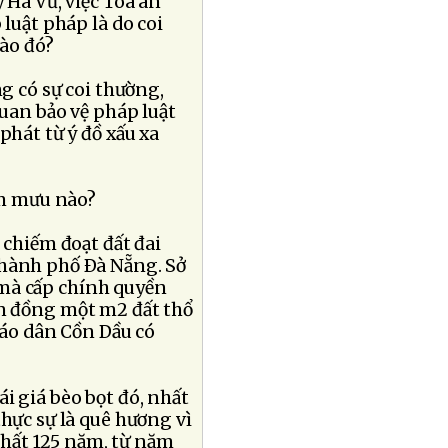
 Hà Vũ, việc Tòa án
luật pháp là do coi
ào đó?
g có sự coi thường,
quan bảo vệ pháp luật
phát từ ý đồ xấu xa
âm mưu nào?
chiếm đoạt đất đai
thành phố Ðà Nẵng. Sở
g mà cấp chính quyền
ìn đồng một m2 đất thổ
giáo dân Cồn Dầu có
i giá bèo bọt đó, nhất
hực sự là quê hương vì
 nhất 125 năm, từ năm