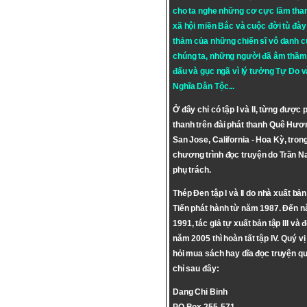
cho ta nghe những cơ cực lầm tha
xã hội miền Bắc và cuộc đời tù đày 
thảm của những chiến sĩ vô danh c
chúng ta, những người đã âm thầm
đấu và gục ngã vì lý tưởng
Tự Do
v
Nghĩa Dân Tộc
...
Ở đây chỉ có tập I và II, từng được 
thanh trên đài phát thanh Quê Hươ
San Jose, California - Hoa Kỳ, tron
chương trình đọc truyện do Trần 
phụ trách.
Thép Đen tập I và II do nhà xuất bả
Tiến phát hành từ năm 1987. Đến 
1991, tác giả tự xuất bản tập III và 
năm 2005 thì hoàn tất tập IV. Quý vị
hỏi mua sách hay dĩa đọc truyện qu
chỉ sau đây:
Dang Chi Binh