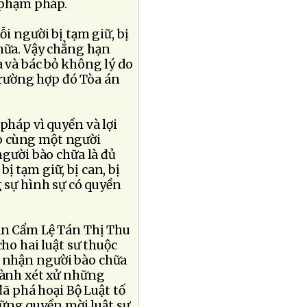
 phạm pháp.
ỗi người bị tạm giữ, bị
chữa. Vậy chẳng hạn
 và bác bỏ không lý do
trường hợp đó Tòa án
háp vì quyền và lợi
o cùng một người
người bào chữa là đủ
ị tạm giữ, bị can, bị
g sự hình sự có quyền
ận Cẩm Lệ Tán Thị Thu
ho hai luật sư thuộc
g nhận người bào chữa
hành xét xử những
đã phá hoại Bộ Luật tố
ững quyền mời luật sư