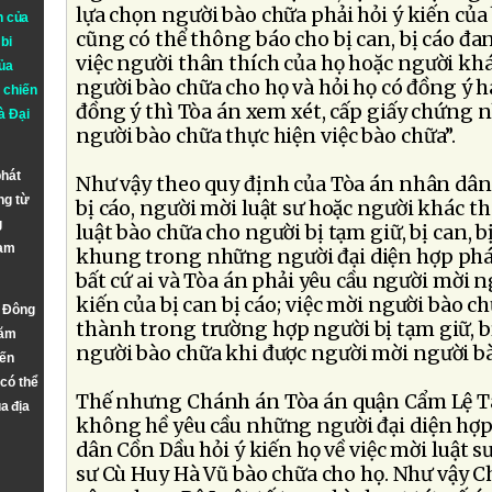
lựa chọn người bào chữa phải hỏi ý kiến của b
n của
cũng có thể thông báo cho bị can, bị cáo đa
bi
việc người thân thích của họ hoặc người khá
ủa
người bào chữa cho họ và hỏi họ có đồng ý 
 chiến
đồng ý thì Tòa án xem xét, cấp giấy chứng 
à
Đại
người bào chữa thực hiện việc bào chữa”.
phát
Như vậy theo quy định của Tòa án nhân dân t
ng từ
bị cáo, người mời luật sư hoặc người khác t
g
luật bào chữa cho người bị tạm giữ, bị can,
Nam
khung trong những người đại diện hợp pháp
bất cứ ai và Tòa án phải yêu cầu người mời n
kiến của bị can bị cáo; việc mời người bào c
n Đông
thành trong trường hợp người bị tạm giữ, bị 
năm
người bào chữa khi được người mời người bà
đến
 có thể
Thế nhưng Chánh án Tòa án quận Cẩm Lệ T
a địa
không hề yêu cầu những người đại diện hợp
dân Cồn Dầu hỏi ý kiến họ về việc mời luật 
sư Cù Huy Hà Vũ bào chữa cho họ. Như vậy C