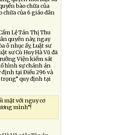
 quyền bào chữa của
o chữa của 6 giáo dân
 Cẩm Lệ Tán Thị Thu
hân quyền này, ngay
òa ô nhục ấy, Luật sư
ật sư Cù Huy Hà Vũ đã
trưởng Viện kiểm sát
tố hình sự chánh án
 định tại Ðiều 296 và
trọng” quy định tại
i mặt với nguy cơ
ương mình”!