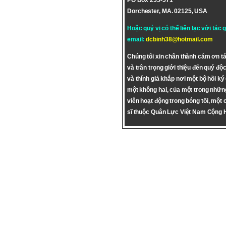
PO Box 255-571
Dorchester, MA. 02125, USA
Hoặc quý vị có thể liên lạc với tác 
email:
dcbinh38@hotmail.com
Chúng tôi xin chân thành cám ơn tá
và trân trọng giới thiệu đến quý độc
và thính giả khắp nơi một bộ hồi ký
một không hai, của một trong nhữn
viên hoạt động trong bóng tối, một 
sĩ thuộc Quân Lực Việt Nam Cộng 