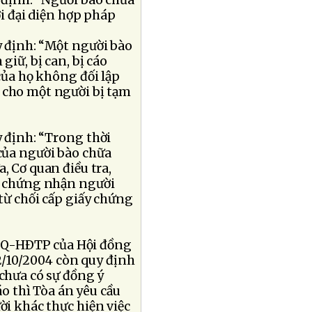
 định: “Người bào chữa
ời đại diện hợp pháp
y định: “Một người bào
giữ, bị can, bị cáo
của họ không đối lập
 cho một người bị tạm
y định: “Trong thời
của người bào chữa
, Cơ quan điều tra,
ấy chứng nhận người
 từ chối cấp giấy chứng
/NQ-HÐTP của Hội đồng
/10/2004 còn quy định
 chưa có sự đồng ý
áo thì Tòa án yêu cầu
ời khác thực hiện việc