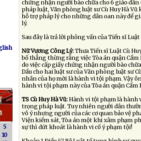
chứng nhận người bào chữa cho 6 giáo dân 
pháp luật, Văn phòng luật sư Cù Huy Hà Vũ 
hỗ trợ pháp lý cho những dân oan này để 
lý.
Sau đây là trả lời phỏng vấn của Tiến sĩ Luậ
lish
Nữ Vương Công Lý:
Thưa Tiến sĩ Luật Cù Hu
bố thẳng thừng rằng việc Tòa án quận Cẩm L
do việc cấp giấy chứng nhận người bào chữa
Dầu cho hai luật sư của Văn phòng luật sư 
nhân của họ mời là hành vi tội phạm. Vậy ôn
hành vi tội phạm này của Tòa án quận Cẩm 
TS Cù Huy Hà Vũ:
Hành vi tội phạm là hành
trọng pháp luật. Tuy nhiên người dân thườ
vô ý nhưng người của các cơ quan bảo vệ ph
Viện kiểm sát, Tòa án một khi xâm phạm ph
5
sự thì dứt khoát là hành vi cố ý phạm tội!
10