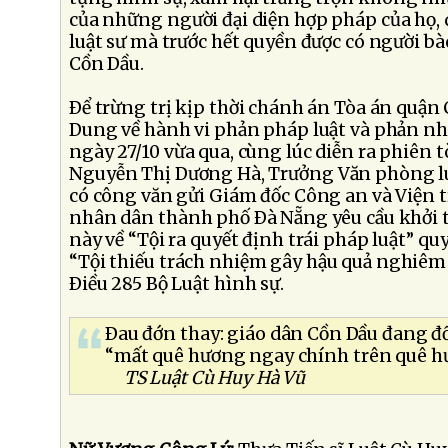
của những người đại diện hợp pháp của họ,
luật sư mà trước hết quyền được có người bà
Cồn Dầu.
Ðể trừng trị kịp thời chánh án Tòa án quận
Dung về hành vi phản pháp luật và phản n
ngày 27/10 vừa qua, cùng lúc diễn ra phiên t
Nguyễn Thị Dương Hà, Trưởng Văn phòng lu
có công văn gửi Giám đốc Công an và Viện 
nhân dân thành phố Ðà Nẵng yêu cầu khởi 
này về “Tội ra quyết định trái pháp luật” quy
“Tội thiếu trách nhiệm gây hậu quả nghiêm 
Ðiều 285 Bộ Luật hình sự.
Ðau đớn thay: giáo dân Cồn Dầu đang đố
“mất quê hương ngay chính trên quê h
TS Luật Cù Huy Hà Vũ