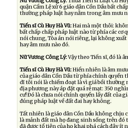
Nữ Vương Công Lý:
Thưa Tiến sĩ Luật Cù Huy
quận Cẩm Lệ xử 6 giáo dân Cồn Dầu bất chấp 
thường pháp luật hay nằm trong âm mưu n
Tiến sĩ Cù Huy Hà Vũ:
Hai mà một thôi: khôn
bất chấp chấp pháp luật nào từ phía các cơ 
nói chung, Tòa án nói riêng, lại không xuất 
hay âm mưu nào đó.
Nữ Vương Công Lý:
Vậy theo Tiến sĩ, đó là 
Tiến sĩ Cù Huy Hà Vũ:
Hiển nhiên là âm mưu 
của giáo dân Cồn Dầu từ phía chính quyền 
dĩ tôi nói là chiếm đoạt là vì giá bồi thườn
địa phương này áp đặt quá rẻ mạt: 350 ngh
cư! Ðó là chưa nói chính quyền lấy đất của 
đúng pháp luật về đất đai hay không.
Tất nhiên là giáo dân Cồn Dầu không chịu cá
là mảnh đất mà họ đang sinh sống trên đó t
đã được tổ tiên của họ khai phá cách đây ít