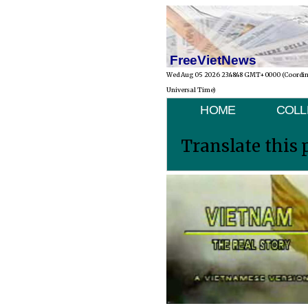
FreeVietNews
Wed Aug 05 2026 23:48:48 GMT+0000 (Coordi
Universal Time)
HOME
COLL
Translate this 