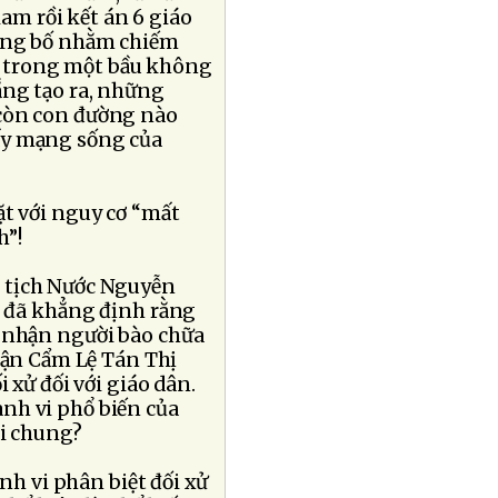
iam rồi kết án 6 giáo
ủng bố nhằm chiếm
y, trong một bầu không
ng tạo ra, những
còn con đường nào
lấy mạng sống của
t với nguy cơ “mất
h”!
 tịch Nước Nguyễn
ũ đã khẳng định rằng
g nhận người bào chữa
uận Cẩm Lệ Tán Thị
 xử đối với giáo dân.
hành vi phổ biến của
ói chung?
nh vi phân biệt đối xử