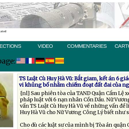
nated
ECTIONS
VIDEO
COMMENTARIES
CART
page:
TS Luật Cù Huy Hà Vũ: Bắt giam, kết án 6 gi
vi khủng bố nhằm chiếm đoạt đất đai của ng
{nl} Sau phiên tòa của TAND Quận Cẩm Lệ xét
pháp luật với 6 nạn nhân Cồn Dầu. Nữ Vươ
vấn TS Luật Cù Huy Hà Vũ về những vấn đề l
Huy Hà Vũ cho Nữ Vương Công Lý biết như s
Cho dù các luật sư của mình bị Tòa án quận 