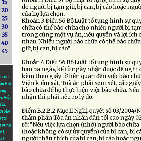
Khoản 1 Ðiều 57 Bộ Luật tố tụng hình sự quy
15
do người bị tạm giữ, bị can, bị cáo hoặc ngư
20
của họ lựa chọn.
25
Khoản 3 Ðiều 56 Bộ Luật tố tụng hình sự qu
30
chữa có thể bào chữa cho nhiều người bị tạm 
trong cùng một vụ án, nếu quyền và lợi ích 
35
nhau. Nhiều người bào chữa có thể bào chữa
40
giữ, bị can, bị cáo”.
45
Khoản 4 Ðiều 56 Bộ Luật tố tụng hình sự qu
hạn ba ngày, kể từ ngày nhận được đề nghị 
kèm theo giấy tờ liên quan đến việc bào chữa
nh
, do
Viện kiểm sát, Toà án phải xem xét, cấp gi
iên Hồi
bào chữa để họ thực hiện việc bào chữa. Nếu
hững
nhận thì phải nêu rõ lý do.
ực Việt
 Bắc
Ðiểm B.2.B.2 Mục II Nghị quyết số 03/2004
ơi bày
thẩm phán Tòa án nhân dân tối cao ngày 02
t trí
rõ: “Nếu việc lựa chọn (nhờ) người bào chữa
t vùng
(hoặc không có sự ủy quyền) của bị can, bị c
 mà
người thân thích của bị can, bị cáo hoặc ngư
 kể