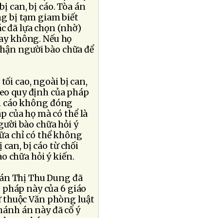
ị can, bị cáo. Tòa án
ng bị tạm giam biết
c đã lựa chọn (nhờ)
hay không. Nếu họ
nhận người bào chữa để
ối cao, ngoài bị can,
heo quy định của pháp
 bị cáo không đóng
 của họ mà có thể là
gười bào chữa hỏi ý
hữa chỉ có thể không
can, bị cáo từ chối
o chữa hỏi ý kiến.
án Thị Thu Dung đã
 pháp này của 6 giáo
sư thuộc Văn phòng luật
hánh án này đã cố ý