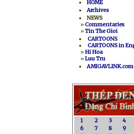
HOME
Archives
NEWS
»
Commentaries
»
Tin The Gioi
CARTOONS
CARTOONS in Eng
»
Hi Hoa
»
Luu Tru
AMIGAVLINK.com
1
2
3
4
6
7
8
9