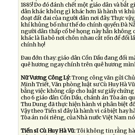
1885! Do đó đánh chết một giáo dân và bắt g
dân khác không gì khác hơn là hành vi kh
đoạt đất đai của người dân nơi đây. Thực vậ
khí khủng bố như thế do chính quyền Ðà Nẵ
người dân thấp cổ bé họng này hẳn không 
khác là lìa bỏ nơi chôn nhau cắt rốn để đổi 
chính họ!
Ðau đớn thay: giáo dân Cồn Dầu đang đối mặ
quê hương ngay chính trên quê hương mìn
Nữ Vương Công Lý:
Trong công văn gửi Chủ
Minh Triết, Văn phòng luật sư Cù Huy Hà V
bằng việc không cấp cho luật sư giấy chứn
cho 6 giáo dân Cồn Dầu, chánh án Tòa án q
Thu Dung đã thực hiện hành vi phân biệt đối
Vậy theo Tiến sĩ đây là hành vi cá biệt hay 
Tòa án nói riêng, của Nhà nước Việt Nam n
Tiến sĩ Cù Huy Hà Vũ:
Tôi không tin rằng hà