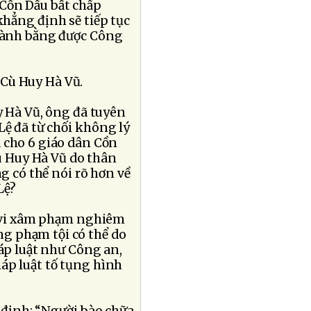
Cồn Dầu bất chấp
khẳng định sẽ tiếp tục
giành bằng được Công
t Cù Huy Hà Vũ.
y Hà Vũ, ông đã tuyên
ệ đã từ chối không lý
 cho 6 giáo dân Cồn
Cù Huy Hà Vũ do thân
g có thể nói rõ hơn về
Lệ?
 vi xâm phạm nghiêm
ng phạm tội có thể do
áp luật như Công an,
áp luật tố tụng hình