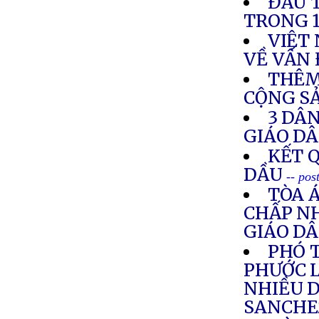
ĐẦU 
TRONG 
VIỆT
VỀ VẤN
THÊM
CỘNG SẢ
3 DÂ
GIÁO D
KẾT 
DẦU
-- pos
TÒA 
CHẤP NH
GIÁO D
PHÓ 
PHƯỚC L
NHIỀU 
SANCHE