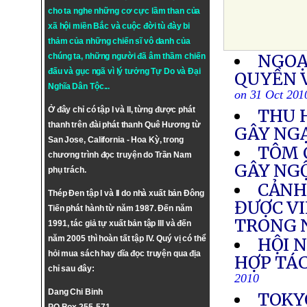
cho ta nghe những cơ cực lầm than của
xã hội miền Bắc và cuộc đời tù đày bi
thảm của những chiến sĩ vô danh của
NGOẠ
chúng ta, những người đã âm thầm chiến
đấu và gục ngã vì lý tưởng
Tự Do
và
Đại
QUYỀN 
Nghĩa Dân Tộc
...
on 31 Oct 201
Ở đây chỉ có tập I và II, từng được phát
THU 
thanh trên đài phát thanh Quê Hương từ
GÂY NG
San Jose, California - Hoa Kỳ, trong
TÔM 
chương trình đọc truyện do Trần Nam
GÂY NG
phụ trách.
CẢNH 
Thép Đen tập I và II do nhà xuất bản Đông
ĐƯỢC VI
Tiến phát hành từ năm 1987. Đến năm
TRONG
1991, tác giả tự xuất bản tập III và đến
năm 2005 thì hoàn tất tập IV. Quý vị có thể
HỘI 
hỏi mua sách hay dĩa đọc truyện qua địa
HỢP TÁC
chỉ sau đây:
2010
Dang Chi Binh
TOKY