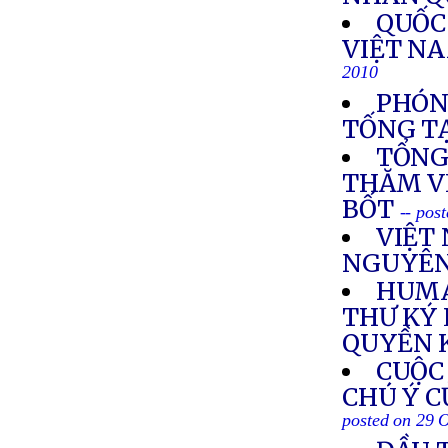
QUỐC
VIỆT N
2010
PHÓN
TỐNG TẠ
TỔNG
THĂM V
BỐT
-- pos
VIỆT
NGUYÊN
HUMA
THƯ KÝ 
QUYỀN 
CUỘC
CHÚ Ý C
posted on 29 