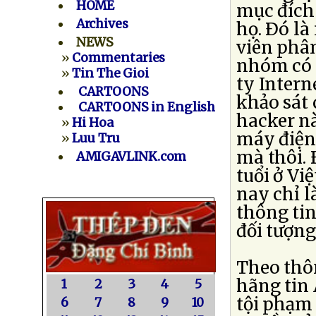
HOME
mục đích
Archives
họ. Ðó là
NEWS
viên phân
»
Commentaries
nhóm có 
»
Tin The Gioi
ty Intern
CARTOONS
khảo sát
CARTOONS in English
hacker n
»
Hi Hoa
máy điện 
»
Luu Tru
mà thôi. 
AMIGAVLINK.com
tuổi ở Vi
nay chỉ 
thông tin
đối tượng
Theo thô
hãng tin
1
2
3
4
5
tội phạm 
6
7
8
9
10