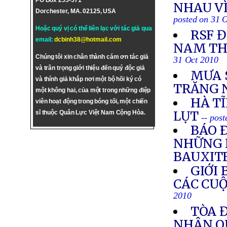
PO Box 255-571
NHAU VÌ
Dorchester, MA. 02125, USA
posted on 31 
Hoặc quý vị có thể liên lạc với tác giả qua
RSF 
email:
dcbinh38@hotmail.com
NAM TH
Chúng tôi xin chân thành cám ơn tác giả
31 Oct 2010
và trân trọng giới thiệu đến quý độc giả
MƯA 
và thính giả khắp nơi một bộ hồi ký có
TRĂNG 
một không hai, của một trong những điệp
HÀ T
viên hoạt động trong bóng tối, một chiến
LỤT
sĩ thuộc Quân Lực Việt Nam Cộng Hòa.
-- pos
BÁO 
NHỮNG 
BAUXIT
GIỚI
CÁC CUỘ
2010
TÒA Đ
NHÂN Q