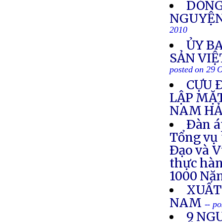
DÒNG
NGUYỆN
2010
ỦY B
SẢN VIỆ
posted on 29 
CỰU 
LẬP MẶ
NAM HẢ
Ðàn á
Tổng vụ 
Ðạo và V
thực hà
1000 Nă
XUẤT
NAM
-- p
9 NG