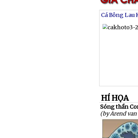
Cá Bông Lau 
HÍ HỌA
Sóng thần Co
(by Arend van