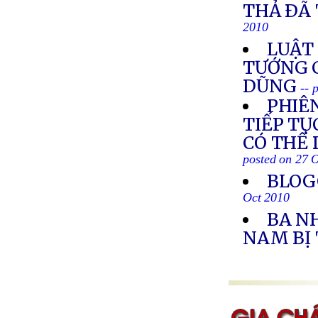
THẢ ÐÃ
2010
LUẬT 
TƯỚNG 
DŨNG
-- 
PHIÊ
TIẾP TỤ
CÓ THỂ 
posted on 27 
BLOG
Oct 2010
BA N
NAM BỊ