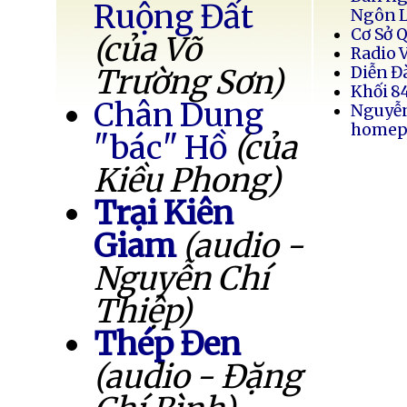
Ruộng Đất
Ngôn 
Cơ Sở 
(của Võ
Radio 
Trường Sơn)
Diễn Đ
Khối 8
Chân Dung
Nguyễ
homep
"bác" Hồ
(của
Kiều Phong)
Trại Kiên
Giam
(audio -
Nguyễn Chí
Thiệp)
Thép Đen
(audio - Đặng