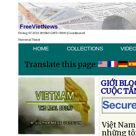
FreeVietNews
Fri Aug 07 2026 18:03:40 GMT+0000 (Coordinated
Universal Time)
HOME
COLLECTIONS
VIDE
Translate this page:
GIỚI BL
CUỘC TẤ
Việt Nam
những tộ