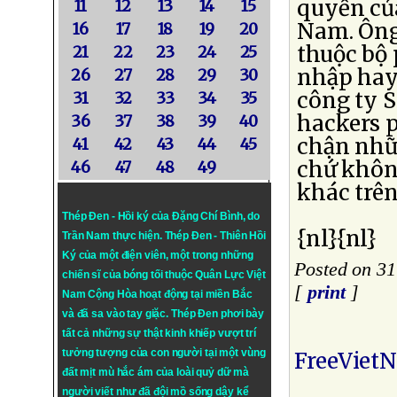
quyền củ
11
12
13
14
15
Nam. Ông
16
17
18
19
20
thuộc bộ
21
22
23
24
25
nhập hay 
26
27
28
29
30
công ty 
31
32
33
34
35
hackers 
36
37
38
39
40
chận nhữn
41
42
43
44
45
chứ khôn
46
47
48
49
khác trên
Thép Đen - Hồi ký của Đặng Chí Bình
, do
{nl}{nl}
Trần Nam thực hiện.
Thép Đen
- Thiên Hồi
Ký của một điện viên, một trong những
Posted on 31
chiến sĩ của bóng tối thuộc Quân Lực Việt
[
print
]
Nam Cộng Hòa hoạt động tại miền Bắc
và đã sa vào tay giặc. Thép Đen phơi bày
tất cả những sự thật kinh khiếp vượt trí
tưởng tượng của con người tại một vùng
FreeViet
đất mịt mù hắc ám của loài quỷ dữ mà
người viết như đã đội mồ sống dậy kể