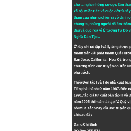
cho ta nghe những cơ cực lầm tha
xã hội miền Bắc và cuộc đời tù đày 
thảm của những chiến sĩ vô danh c
chúng ta, những người đã âm thầm
đấu và gục ngã vì lý tưởng
Tự Do
v
Nghĩa Dân Tộc
...
Ở đây chỉ có tập I và II, từng được 
thanh trên đài phát thanh Quê Hươ
San Jose, California - Hoa Kỳ, tron
chương trình đọc truyện do Trần 
phụ trách.
Thép Đen tập I và II do nhà xuất bả
Tiến phát hành từ năm 1987. Đến 
1991, tác giả tự xuất bản tập III và 
năm 2005 thì hoàn tất tập IV. Quý vị
hỏi mua sách hay dĩa đọc truyện qu
chỉ sau đây:
Dang Chi Binh