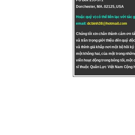
PO Box 255-571
Dorchester, MA. 02125, USA
Hoặc quý vị có thể liên lạc với tác 
email:
dcbinh38@hotmail.com
Chúng tôi xin chân thành cám ơn tá
và trân trọng giới thiệu đến quý độc
và thính giả khắp nơi một bộ hồi ký
một không hai, của một trong nhữn
viên hoạt động trong bóng tối, một 
sĩ thuộc Quân Lực Việt Nam Cộng 