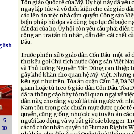
Tôn giáo Quốc tế của Mỹ. Ủy hội này đã yêu c
ngay lập tức và vô điều kiện cho các giáo d
cáo lên án việc nhà cầm quyền Cộng sản Vi
biện pháp hù dọa và dùng bạo lực để buộc 
đất đai của họ. Ủy hội còn yêu cầu phải điều 
công an tra tấn tù nhân, dẫn đến cái chết 
Dầu.
lish
Trước phiên xử 6 giáo dân Cồn Dầu, một số d
thư kêu gọi Chủ tịch nước Cộng sản Việt N
và Thủ tướng Nguyễn Tấn Dũng can thiệp t
gây khó khăn cho quan hệ Mỹ-Việt. Nhưng 
kêu gọi như trên, Tòa án quận Cẩm Lệ, Ðà N
giam hoặc tù treo 6 giáo dân Cồn Dầu. Tòa 
đã ra thông cáo bày tỏ mối quan ngại về việ
dân này, cho rằng vụ xử là trái ngược với n
Nam tôn trọng các chuẩn mực được quốc tế
quyền, cũng giống như các vụ tuyên án các 
5
người lao động và vụ bắt giữ các blogger. T
các tổ chức nhân quyền từ Human Rights Wa
10