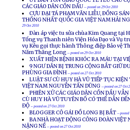
ỦY BAN TÔN GIÁO QUỐC TẾ YÊU CẦU C
CÁC GIÁO DÂN CỒN DẦU
-- posted on 29 Oct 2010
CỰU ÐẠI TÁ PHẠM VĂN LIỄU, ÐỒNG SÁ
THỐNG NHẤT QUỐC GIA VIỆT NAM HẢI NG
29 Oct 2010
Ðàn áp việc tu sửa chùa Kim Quang tại 
Tổng vụ Thanh niên Viện Hóa Ðạo và Vụ tr
vụ Kêu gọi thực hành Thông điệp Bảo vệ 
Năm Thăng Long
-- posted on 29 Oct 2010
XUẤT HIỆN BỆNH KHÓC RA MÁU TẠI V
9 NGƯ DÂN BỊ TRUNG CỘNG BẮT GIỮ Ð
PHÙNG GIA ÐÌNH
-- posted on 27 Oct 2010
LUẬT SƯ CÙ HUY HÀ VŨ TIẾP TỤC KIỆ
VIỆT NAM NGUYỄN TẤN DŨNG
-- posted on 27 Oct 
PHIÊN XỬ CÁC GIÁO DÂN CỒN DẦU VẪN 
CÙ HUY HÀ VŨ TUYÊN BỐ CÓ THỂ DẪN ĐẾN
ĐỘ
-- posted on 27 Oct 2010
BLOGGER CÔ GÁI ĐỒ LONG BỊ BẮT
-- posted
BA NHÀ HOẠT ĐỘNG CÔNG ĐOÀN VIỆT 
NẶNG NỀ
-- posted on 27 Oct 2010