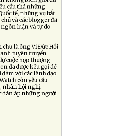
ên không biên giới đã
yêu cầu thả những
 Quốc tế, những vụ bắt
chủ và các blogger đã
 ngôn luận và tự do
 chủ là ông Vi Ðức Hồi
 danh tuyên truyền
dự cuộc họp thượng
on đã được kêu gọi đề
 đàm với các lãnh đạo
 Watch còn yêu cầu
c, nhân hội nghị
ệc đàn áp những người