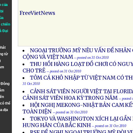
n của
bi
FreeVietNews
ủa
 chiến
à
Đại
phát
NGOẠI TRƯỞNG MỸ NÊU VẤN ĐỀ NHÂN
ng từ
CỘNG VÀ VIỆT NAM
-- posted on 31 Oct 2010
g
THU HỒI HÀNG LOẠT ĐỒ CHƠI CÓ NGU
Nam
CHO TRẺ
-- posted on 31 Oct 2010
TÔM CÁ KHÔ NHẬP TỪ VIỆT NAM CÓ T
n Đông
31 Oct 2010
năm
CẢNH SÁT VIÊN NGƯỜI VIỆT TẠI FLORI
đến
CẢNH SÁT VIÊN HOA KỲ TRONG NĂM
-- posted
 có thể
HỘI NGHỊ MEKONG-NHẬT BẢN CAM KẾT
a địa
TOÀN DIỆN
-- posted on 31 Oct 2010
TOKYO VÀ WASHINGTON XÍCH LẠI GẦN 
HUNG HÃN CỦA BẮC KINH
-- posted on 31 Oct 2010
RSF ĐỀ NGHỊ NGOẠI TRƯỞNG MỸ ĐÒI V