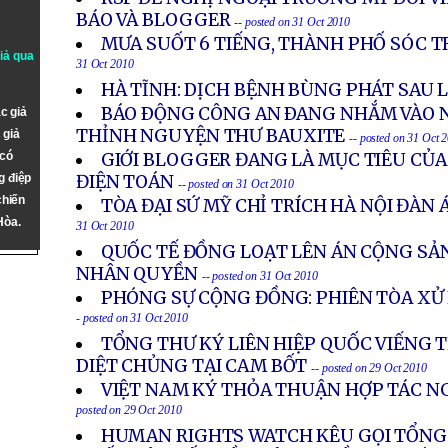
BÁO VÀ BLOGGER
-- posted on 31 Oct 2010
MƯA SUỐT 6 TIẾNG, THÀNH PHỐ SÓC 
giả qua
31 Oct 2010
HÀ TĨNH: DỊCH BỆNH BÙNG PHÁT SAU 
BÁO ÐỘNG CÔNG AN ÐANG NHẮM VÀO 
c giả
THỈNH NGUYỆN THƯ BAUXITE
 giả
-- posted on 31 Oct 
 có
GIỚI BLOGGER ĐANG LÀ MỤC TIÊU CỦ
g điệp
ĐIỆN TOÁN
-- posted on 31 Oct 2010
chiến
TÒA ĐẠI SỨ MỸ CHỈ TRÍCH HÀ NỘI ĐÀN
Hòa.
31 Oct 2010
QUỐC TẾ ĐỒNG LOẠT LÊN ÁN CỘNG SẢN
NHÂN QUYỀN
-- posted on 31 Oct 2010
PHÓNG SỰ CỘNG ĐỒNG: PHIÊN TÒA XỬ 
- posted on 31 Oct 2010
TỔNG THƯ KÝ LIÊN HIỆP QUỐC VIẾNG 
DIỆT CHỦNG TẠI CAM BỐT
-- posted on 29 Oct 2010
VIỆT NAM KÝ THỎA THUẬN HỢP TÁC N
posted on 29 Oct 2010
HUMAN RIGHTS WATCH KÊU GỌI TỔNG 