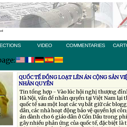
ted
ECTIONS
VIDEO
COMMENTARIES
CART
page:
QUỐC TẾ ÐỒNG LOẠT LÊN ÁN CỘNG SẢN VI
NHÂN QUYỀN
Tin tổng hợp - Vào lúc hội nghị thượng đỉ
Hà Nội, vấn đề nhân quyền tại Việt Nam lại t
quốc tế sau một loạt các vụ bắt giữ các blogg
dân, các nhà hoạt động bảo vệ quyền lợi cô
án dành cho 6 giáo dân ở Cồn Dầu trong ph
gây nhiều phản ứng của quốc tế, đặc biệt là 