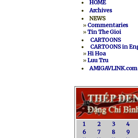
HOME
Archives
NEWS
»
Commentaries
»
Tin The Gioi
CARTOONS
CARTOONS in Eng
»
Hi Hoa
»
Luu Tru
AMIGAVLINK.com
1
2
3
4
6
7
8
9