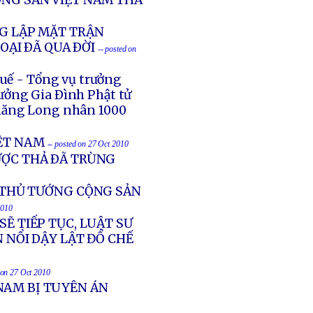
ỘNG SẢN VIỆT NAM THẢ
NG LẬP MẶT TRẬN
OẠI ÐÃ QUA ÐỜI
-- posted on
Huế - Tổng vụ trưởng
ưởng Gia Ðình Phật tử
Thăng Long nhân 1000
IỆT NAM
-- posted on 27 Oct 2010
ƯỢC THẢ ÐÃ TRÙNG
N THỦ TƯỚNG CỘNG SẢN
2010
SẼ TIẾP TỤC, LUẬT SƯ
 NỔI DẬY LẬT ĐỔ CHẾ
 on 27 Oct 2010
NAM BỊ TUYÊN ÁN