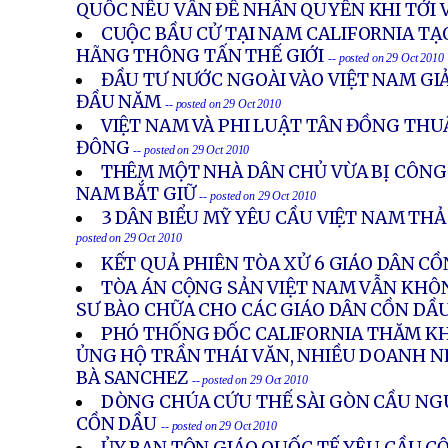
QUỐC NÊU VẤN ĐỀ NHÂN QUYỀN KHI TỚI 
CUỘC BẦU CỬ TẠI NAM CALIFORNIA TẠO
HÃNG THÔNG TẤN THẾ GIỚI
-- posted on 29 Oct 2010
ĐẦU TƯ NƯỚC NGOÀI VÀO VIỆT NAM G
ĐẦU NĂM
-- posted on 29 Oct 2010
VIỆT NAM VÀ PHI LUẬT TÂN ĐỒNG THUẬ
ĐÔNG
-- posted on 29 Oct 2010
THÊM MỘT NHÀ DÂN CHỦ VỪA BỊ CÔNG
NAM BẮT GIỮ
-- posted on 29 Oct 2010
3 DÂN BIỂU MỸ YÊU CẦU VIỆT NAM THẢ
posted on 29 Oct 2010
KẾT QUẢ PHIÊN TÒA XỬ 6 GIÁO DÂN C
TÒA ÁN CỘNG SẢN VIỆT NAM VẪN KHÔ
SƯ BÀO CHỮA CHO CÁC GIÁO DÂN CỒN DẦ
PHÓ THỐNG ĐỐC CALIFORNIA THĂM K
ỦNG HỘ TRẦN THÁI VĂN, NHIỀU DOANH N
BÀ SANCHEZ
-- posted on 29 Oct 2010
DÒNG CHÚA CỨU THẾ SÀI GÒN CẦU NG
CỒN DẦU
-- posted on 29 Oct 2010