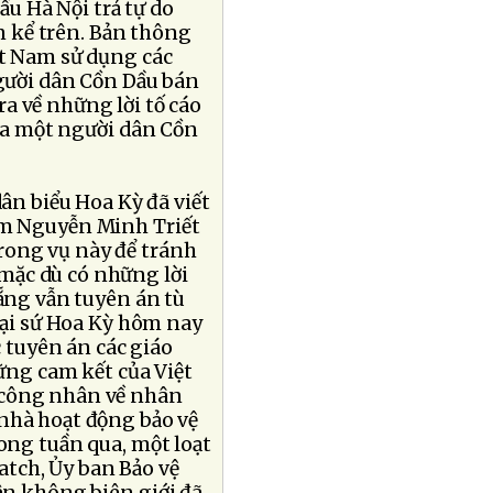
ầu Hà Nội trả tự do
ân kể trên. Bản thông
ệt Nam sử dụng các
người dân Cồn Dầu bán
tra về những lời tố cáo
của một người dân Cồn
ân biểu Hoa Kỳ đã viết
am Nguyễn Minh Triết
rong vụ này để tránh
mặc dù có những lời
ẵng vẫn tuyên án tù
Ðại sứ Hoa Kỳ hôm nay
c tuyên án các giáo
hững cam kết của Việt
 công nhân về nhân
nhà hoạt động bảo vệ
rong tuần qua, một loạt
tch, Ủy ban Bảo vệ