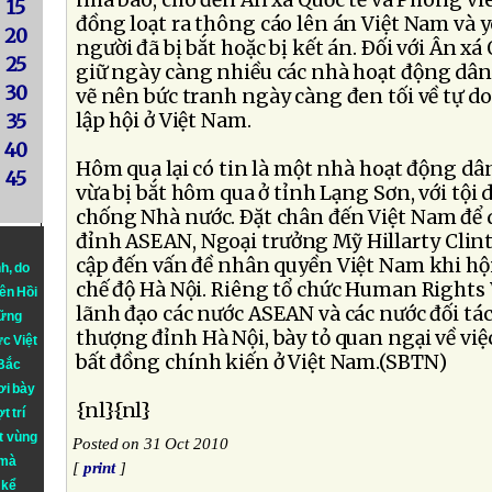
nhà báo, cho đến Ân xá Quốc tế và Phóng vi
15
đồng loạt ra thông cáo lên án Việt Nam và 
20
người đã bị bắt hoặc bị kết án. Ðối với Ân xá
25
giữ ngày càng nhiều các nhà hoạt động dân 
30
vẽ nên bức tranh ngày càng đen tối về tự do
lập hội ở Việt Nam.
35
40
Hôm qua lại có tin là một nhà hoạt động dân
45
vừa bị bắt hôm qua ở tỉnh Lạng Sơn, với tội
chống Nhà nước. Ðặt chân đến Việt Nam để 
đỉnh ASEAN, Ngoại trưởng Mỹ Hillarty Clint
cập đến vấn đề nhân quyền Việt Nam khi hội
nh
, do
chế độ Hà Nội. Riêng tổ chức Human Rights
iên Hồi
lãnh đạo các nước ASEAN và các nước đối tá
hững
thượng đỉnh Hà Nội, bày tỏ quan ngại về vi
ực Việt
bất đồng chính kiến ở Việt Nam.(SBTN)
 Bắc
ơi bày
{nl}{nl}
t trí
t vùng
Posted on 31 Oct 2010
 mà
[
print
]
 kể