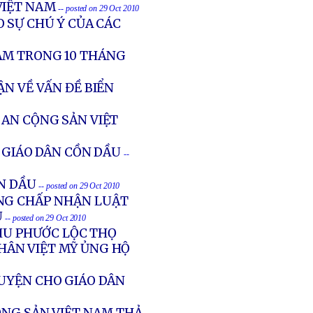
VIỆT NAM
-- posted on 29 Oct 2010
 SỰ CHÚ Ý CỦA CÁC
IẢM TRONG 10 THÁNG
N VỀ VẤN ĐỀ BIỂN
 AN CỘNG SẢN VIỆT
 GIÁO DÂN CỒN DẦU
--
ỒN DẦU
-- posted on 29 Oct 2010
NG CHẤP NHẬN LUẬT
U
-- posted on 29 Oct 2010
HU PHƯỚC LỘC THỌ
HÂN VIỆT MỸ ỦNG HỘ
UYỆN CHO GIÁO DÂN