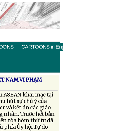
OONS
CARTOONS in English
ỆT NAM VI PHẠM
nh ASEAN khai mạc tại
hu hút sự chú ý của
er và kết án các giáo
ng nhân. Trước hết bản
iên tòa hôm thứ tư đã
từ phía Ủy hội Tự do