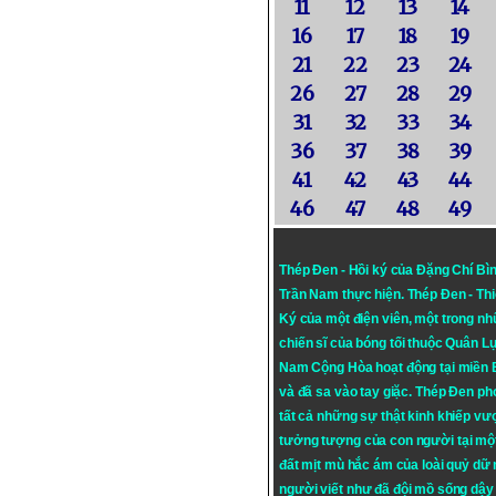
11
12
13
14
16
17
18
19
21
22
23
24
26
27
28
29
31
32
33
34
36
37
38
39
41
42
43
44
46
47
48
49
Thép Đen - Hồi ký của Đặng Chí Bì
Trần Nam thực hiện.
Thép Đen
- Th
Ký của một điện viên, một trong n
chiến sĩ của bóng tối thuộc Quân L
Nam Cộng Hòa hoạt động tại miền
và đã sa vào tay giặc. Thép Đen ph
tất cả những sự thật kinh khiếp vượ
tưởng tượng của con người tại mộ
đất mịt mù hắc ám của loài quỷ dữ
người viết như đã đội mồ sống dậy