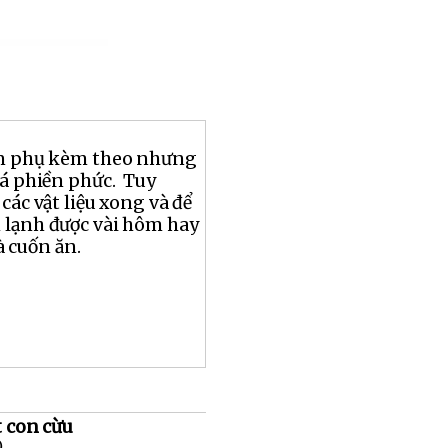
ón phụ kèm theo nhưng
há phiền phức. Tuy
các vật liệu xong và để
 lạnh được vài hôm hay
 cuốn ăn.
t con cừu