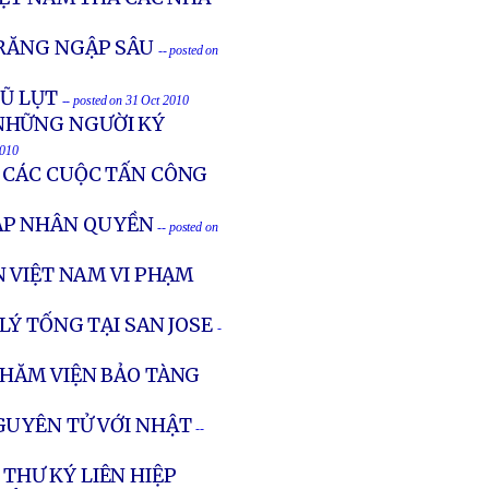
TRĂNG NGẬP SÂU
-- posted on
LŨ LỤT
-- posted on 31 Oct 2010
NHỮNG NGƯỜI KÝ
2010
A CÁC CUỘC TẤN CÔNG
 ÁP NHÂN QUYỀN
-- posted on
 VIỆT NAM VI PHẠM
LÝ TỐNG TẠI SAN JOSE
-
THĂM VIỆN BẢO TÀNG
GUYÊN TỬ VỚI NHẬT
--
THƯ KÝ LIÊN HIỆP