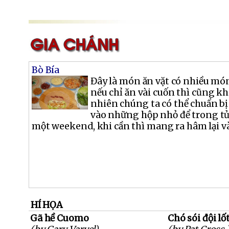
Bò Bía
Đây là món ăn vặt có nhiều m
nếu chỉ ăn vài cuốn thì cũng k
nhiên chúng ta có thể chuẩn bị 
vào những hộp nhỏ để trong tủ
một weekend, khi cần thì mang ra hâm lại và
HÍ HỌA
Gã hề Cuomo
Chó sói đội lố