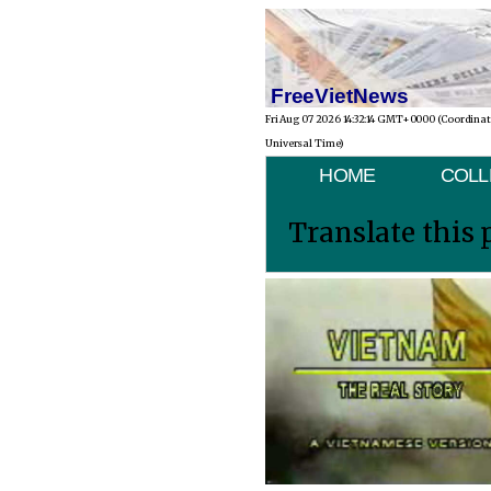
FreeVietNews
Fri Aug 07 2026 14:32:14 GMT+0000 (Coordina
Universal Time)
HOME
COLL
Translate this 