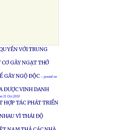
 QUYỀN VỚI TRUNG
Y CƠ GÂY NGẠT THỞ
HỂ GÂY NGỘ ÐỘC
-- posted on
DA ĐƯỢC VINH DANH
 on 31 Oct 2010
 HỢP TÁC PHÁT TRIỂN
NHAU VÌ THÁI ĐỘ
IỆT NAM THẢ CÁC NHÀ