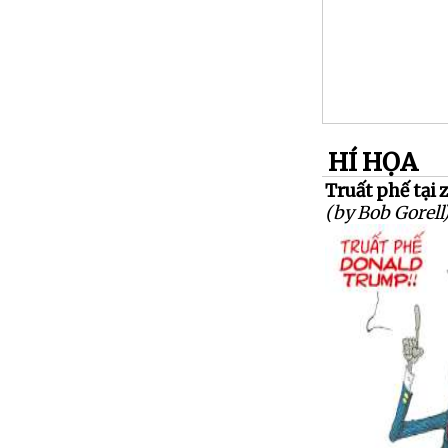
HÍ HỌA
Truất phế tại zì
(by Bob Gorell