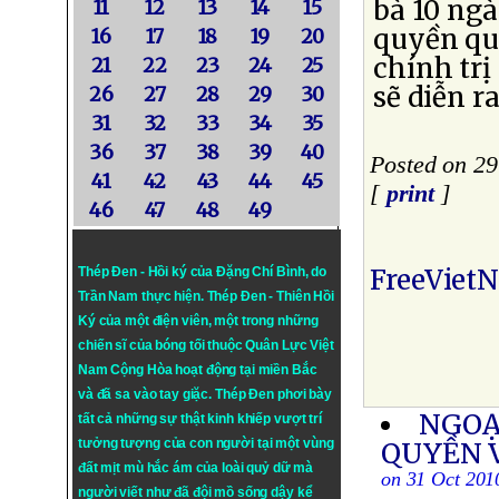
bà 10 ngà
11
12
13
14
15
quyền quố
16
17
18
19
20
chính trị
21
22
23
24
25
sẽ diễn r
26
27
28
29
30
31
32
33
34
35
36
37
38
39
40
Posted on 29
41
42
43
44
45
[
print
]
46
47
48
49
FreeViet
Thép Đen - Hồi ký của Đặng Chí Bình
, do
Trần Nam thực hiện.
Thép Đen
- Thiên Hồi
Ký của một điện viên, một trong những
chiến sĩ của bóng tối thuộc Quân Lực Việt
Nam Cộng Hòa hoạt động tại miền Bắc
và đã sa vào tay giặc. Thép Đen phơi bày
NGOẠ
tất cả những sự thật kinh khiếp vượt trí
tưởng tượng của con người tại một vùng
QUYỀN 
đất mịt mù hắc ám của loài quỷ dữ mà
on 31 Oct 201
người viết như đã đội mồ sống dậy kể