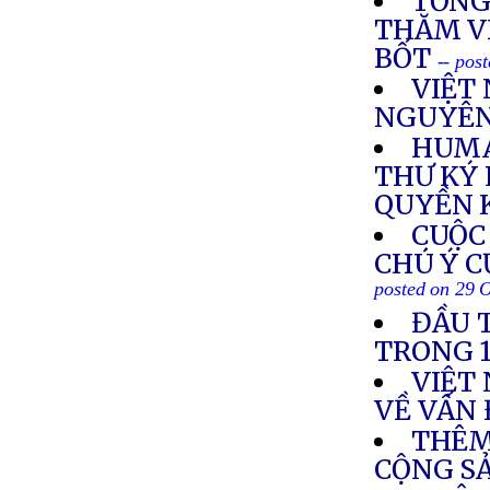
TỔNG
THĂM V
BỐT
-- pos
VIỆT
NGUYÊN
HUMA
THƯ KÝ 
QUYỀN 
CUỘC
CHÚ Ý C
posted on 29 
ĐẦU 
TRONG 
VIỆT
VỀ VẤN
THÊM
CỘNG SẢ