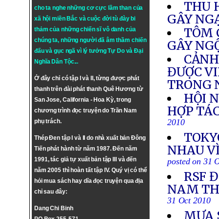
THU 
cho ta nghe những cơ cực lầm than của
GÂY NG
xã hội miền Bắc và cuộc đời tù đày bi
TÔM 
thảm của những chiến sĩ vô danh của
chúng ta, những người đã âm thầm chiến
GÂY NG
đấu và gục ngã vì lý tưởng
Tự Do
và
Đại
CẢNH 
Nghĩa Dân Tộc
...
ĐƯỢC VI
Ở đây chỉ có tập I và II, từng được phát
TRONG
thanh trên đài phát thanh Quê Hương từ
HỘI 
San Jose, California - Hoa Kỳ, trong
HỢP TÁC
chương trình đọc truyện do Trần Nam
2010
phụ trách.
TOKY
Thép Đen tập I và II do nhà xuất bản Đông
NHAU VÌ
Tiến phát hành từ năm 1987. Đến năm
1991, tác giả tự xuất bản tập III và đến
posted on 31 
năm 2005 thì hoàn tất tập IV. Quý vị có thể
RSF 
hỏi mua sách hay dĩa đọc truyện qua địa
NAM TH
chỉ sau đây:
31 Oct 2010
Dang Chi Binh
MƯA 