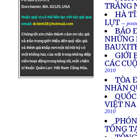
PO Box 255-571
TRĂNG 
Dorchester, MA. 02125, USA
HÀ T
Hoặc quý vị có thể liên lạc với tác giả qua
LỤT
-- pos
email:
dcbinh38@hotmail.com
BÁO 
Chúng tôi xin chân thành cám ơn tác giả
NHỮNG 
và trân trọng giới thiệu đến quý độc giả
BAUXIT
và thính giả khắp nơi một bộ hồi ký có
GIỚI
một không hai, của một trong những điệp
CÁC CUỘ
viên hoạt động trong bóng tối, một chiến
sĩ thuộc Quân Lực Việt Nam Cộng Hòa.
2010
TÒA Đ
NHÂN Q
QUỐC
VIỆT N
2010
PHÓN
TỐNG TẠ