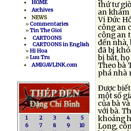
HOME
thứ tư gi
Archives
an khám 
NEWS
Vi Ðức Hồ
»
Commentaries
công an c
»
Tin The Gioi
công an t
CARTOONS
đến nhà, 
CARTOONS in English
đã bị khó
»
Hi Hoa
bị bắt, h
»
Luu Tru
Theo bà T
AMIGAVLINK.com
phá nhà n
Ðược biết
một số gi
của bà và 
với bà. T
khoảng ha
1
2
3
4
5
Long, côn
6
7
8
9
10