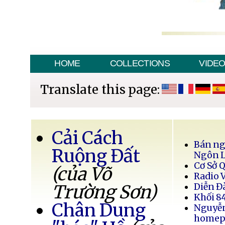
HOME
COLLECTIONS
VIDE
Translate this page:
Cải Cách
Bán ng
Ruộng Đất
Ngôn 
Cơ Sở 
(của Võ
Radio 
Trường Sơn)
Diễn Đ
Khối 8
Chân Dung
Nguyễ
homep