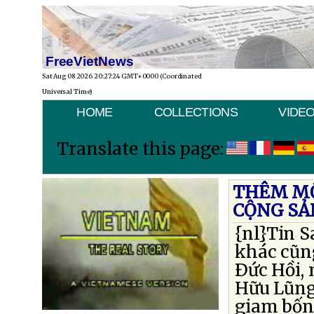
FreeVietNews
Sat Aug 08 2026 20:27:24 GMT+0000 (Coordinated
Universal Time)
HOME
COLLECTIONS
VIDE
Translate this page:
THÊM MỘ
CỘNG SẢ
{nl}Tin 
khác cũng
Ðức Hồi,
Hữu Lũng,
giam bốn 