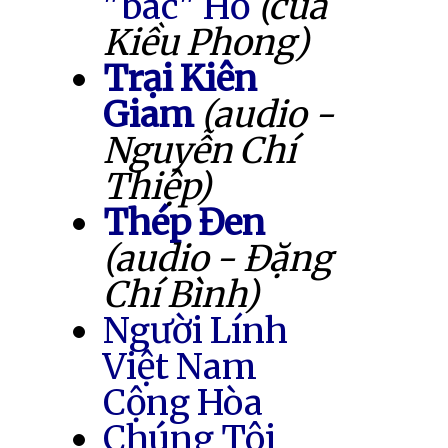
"bác" Hồ
(của
Kiều Phong)
Trại Kiên
Giam
(audio -
Nguyễn Chí
Thiệp)
Thép Đen
(audio - Đặng
Chí Bình)
Người Lính
Việt Nam
Cộng Hòa
Chúng Tôi