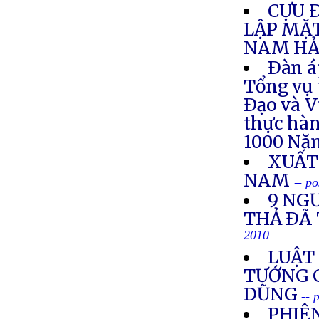
CỰU 
LẬP MẶ
NAM HẢ
Ðàn á
Tổng vụ 
Ðạo và V
thực hà
1000 Nă
XUẤT
NAM
-- p
9 NG
THẢ ÐÃ
2010
LUẬT 
TƯỚNG 
DŨNG
-- 
PHIÊ