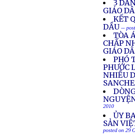
3 DÂ
GIÁO D
KẾT 
DẦU
-- pos
TÒA 
CHẤP NH
GIÁO D
PHÓ 
PHƯỚC L
NHIỀU 
SANCHE
DÒNG
NGUYỆN
2010
ỦY B
SẢN VIỆ
posted on 29 