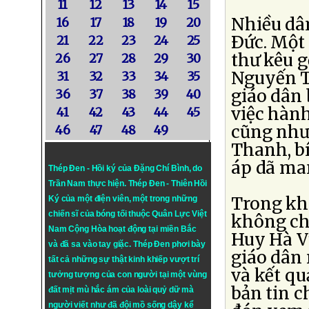
11
12
13
14
15
Nhiều dân
16
17
18
19
20
Ðức. Một 
21
22
23
24
25
thư kêu 
26
27
28
29
30
Nguyến T
31
32
33
34
35
giáo dân 
36
37
38
39
40
việc hành
41
42
43
44
45
cũng như 
46
47
48
49
Thanh, bí
áp dã ma
Thép Đen - Hồi ký của Đặng Chí Bình
, do
Trần Nam thực hiện.
Thép Đen
- Thiên Hồi
Trong kh
Ký của một điện viên, một trong những
chiến sĩ của bóng tối thuộc Quân Lực Việt
không ch
Nam Cộng Hòa hoạt động tại miền Bắc
Huy Hà V
và đã sa vào tay giặc. Thép Đen phơi bày
giáo dân 
tất cả những sự thật kinh khiếp vượt trí
và kết qu
tưởng tượng của con người tại một vùng
bản tin c
đất mịt mù hắc ám của loài quỷ dữ mà
người viết như đã đội mồ sống dậy kể