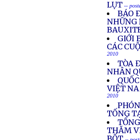
LỤT
-- pos
BÁO 
NHỮNG 
BAUXIT
GIỚI
CÁC CUỘ
2010
TÒA Đ
NHÂN Q
QUỐC
VIỆT N
2010
PHÓN
TỐNG TẠ
TỔNG
THĂM V
BỐT
-- pos