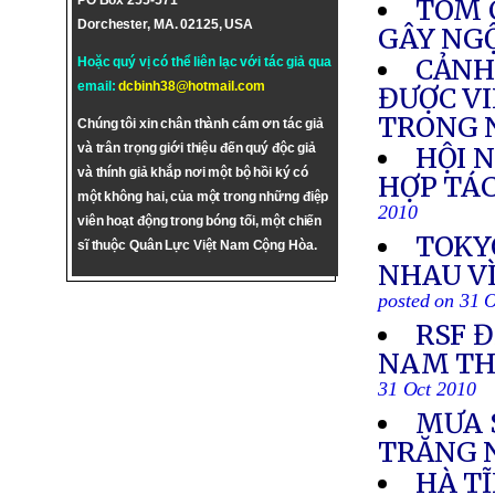
PO Box 255-571
TÔM 
Dorchester, MA. 02125, USA
GÂY NG
CẢNH 
Hoặc quý vị có thể liên lạc với tác giả qua
email:
dcbinh38@hotmail.com
ĐƯỢC VI
TRONG
Chúng tôi xin chân thành cám ơn tác giả
và trân trọng giới thiệu đến quý độc giả
HỘI 
và thính giả khắp nơi một bộ hồi ký có
HỢP TÁC
một không hai, của một trong những điệp
2010
viên hoạt động trong bóng tối, một chiến
TOKY
sĩ thuộc Quân Lực Việt Nam Cộng Hòa.
NHAU VÌ
posted on 31 
RSF 
NAM TH
31 Oct 2010
MƯA 
TRĂNG 
HÀ T