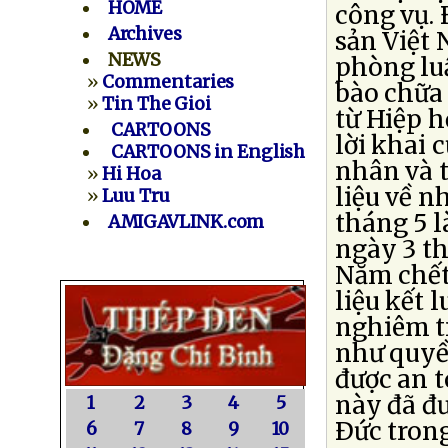
HOME
công vụ. 
Archives
sản Việt
NEWS
phòng luậ
»
Commentaries
bào chữa 
»
Tin The Gioi
từ Hiệp 
CARTOONS
lời khai
CARTOONS in English
nhân và t
»
Hi Hoa
liệu về n
»
Luu Tru
tháng 5 
AMIGAVLINK.com
ngày 3 t
Năm chết 
liệu kết
nghiêm t
như quyền
được an t
này đã đư
1
2
3
4
5
Ðức tron
6
7
8
9
10