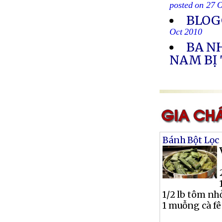
posted on 27 
BLOG
Oct 2010
BA N
NAM BỊ
Bánh Bột Lọc
1/2 lb tôm nh
1 muỗng cà fê 