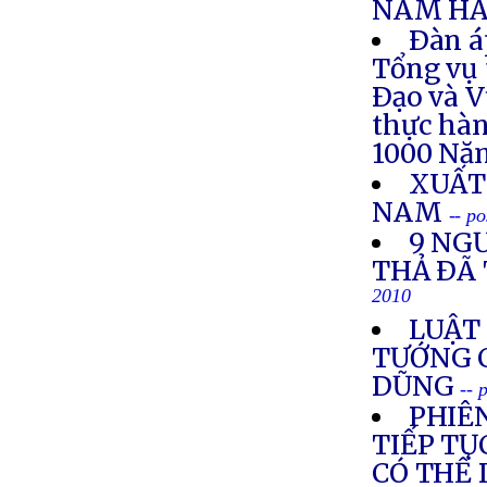
NAM HẢ
Ðàn á
Tổng vụ 
Ðạo và V
thực hà
1000 Nă
XUẤT
NAM
-- p
9 NG
THẢ ÐÃ
2010
LUẬT 
TƯỚNG 
DŨNG
-- 
PHIÊ
TIẾP TỤ
CÓ THỂ 