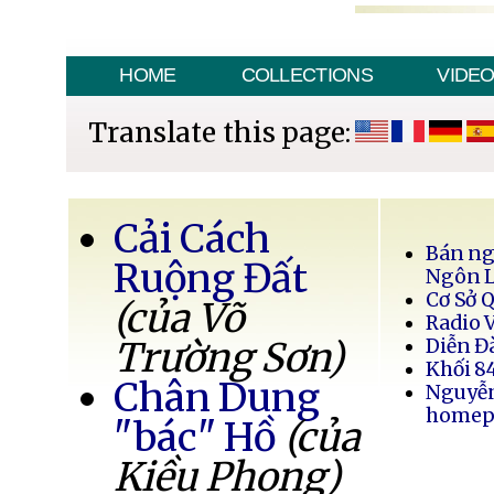
HOME
COLLECTIONS
VIDE
Translate this page:
Cải Cách
Bán ng
Ruộng Đất
Ngôn 
Cơ Sở 
(của Võ
Radio 
Trường Sơn)
Diễn Đ
Khối 8
Chân Dung
Nguyễ
homep
"bác" Hồ
(của
Kiều Phong)