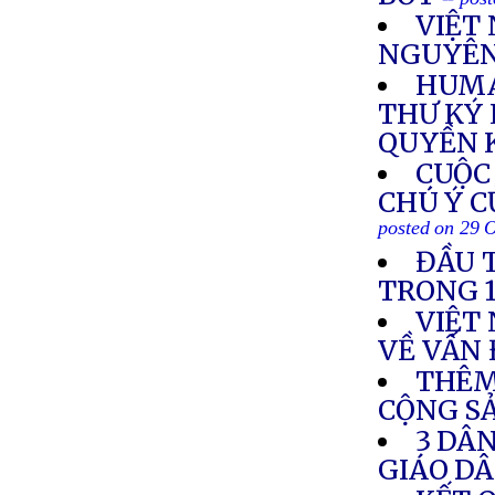
VIỆT
NGUYÊN
HUMA
THƯ KÝ 
QUYỀN 
CUỘC
CHÚ Ý C
posted on 29 
ĐẦU 
TRONG 
VIỆT
VỀ VẤN
THÊM
CỘNG SẢ
3 DÂ
GIÁO D