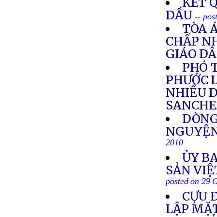
KẾT 
DẦU
-- pos
TÒA 
CHẤP NH
GIÁO D
PHÓ 
PHƯỚC L
NHIỀU 
SANCHE
DÒNG
NGUYỆN
2010
ỦY B
SẢN VIỆ
posted on 29 
CỰU 
LẬP MẶ