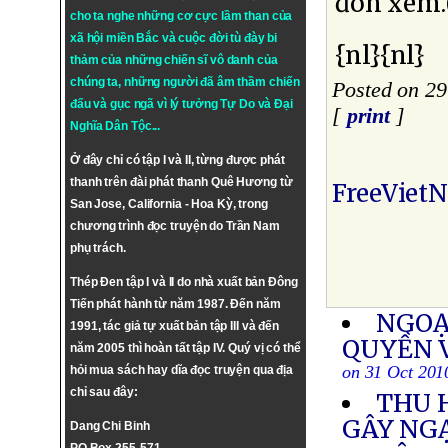
đón xem.
cho ta nghe những cơ cực lầm than của
xã hội miền Bắc và cuộc đời tù đày bi
{nl}{nl}
thảm của những chiến sĩ vô danh của
chúng ta, những người đã âm thầm chiến
Posted on 29
đấu và gục ngã vì lý tưởng
Tự Do
và
Đại
[
print
]
Nghĩa Dân Tộc
...
Ở đây chỉ có tập I và II, từng được phát
thanh trên đài phát thanh Quê Hương từ
FreeViet
San Jose, California - Hoa Kỳ, trong
chương trình đọc truyện do Trần Nam
phụ trách.
Thép Đen tập I và II do nhà xuất bản Đông
Tiến phát hành từ năm 1987. Đến năm
NGOẠ
1991, tác giả tự xuất bản tập III và đến
QUYỀN 
năm 2005 thì hoàn tất tập IV. Quý vị có thể
on 31 Oct 201
hỏi mua sách hay dĩa đọc truyện qua địa
chỉ sau đây:
THU 
GÂY NG
Dang Chi Binh