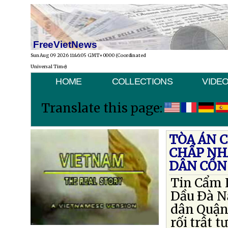
FreeVietNews
Sun Aug 09 2026 11:46:05 GMT+0000 (Coordinated
Universal Time)
HOME
COLLECTIONS
VIDE
Translate this page:
TÒA ÁN 
CHẤP NH
DÂN CỒN
Tin Cẩm L
Dầu Ðà Nẵ
dân Quận
rối trật 