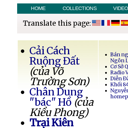
HOME
COLLECTIONS
VIDE
Translate this page:
Cải Cách
Bán ng
Ruộng Đất
Ngôn 
Cơ Sở 
(của Võ
Radio 
Trường Sơn)
Diễn Đ
Khối 8
Chân Dung
Nguyễ
homep
"bác" Hồ
(của
Kiều Phong)
Trại Kiên