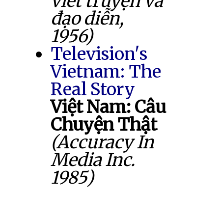
viết truyện và
đạo diễn,
1956)
Television's
Vietnam: The
Real Story
Việt Nam: Câu
Chuyện Thật
(Accuracy In
Media Inc.
1985)