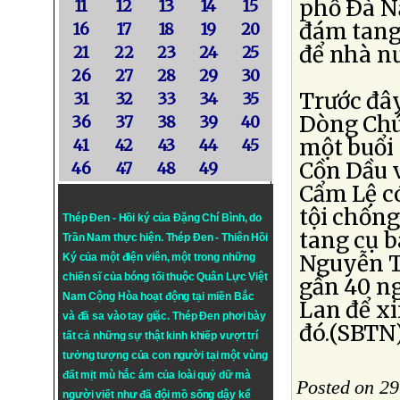
phố Ðà N
11
12
13
14
15
đám tang 
16
17
18
19
20
để nhà nư
21
22
23
24
25
26
27
28
29
30
Trước đây
31
32
33
34
35
Dòng Chúa
36
37
38
39
40
một buổi 
41
42
43
44
45
Cồn Dầu 
46
47
48
49
Cẩm Lệ có
tội chốn
Thép Đen - Hồi ký của Đặng Chí Bình
, do
tang cụ b
Trần Nam thực hiện.
Thép Đen
- Thiên Hồi
Nguyễn T
Ký của một điện viên, một trong những
chiến sĩ của bóng tối thuộc Quân Lực Việt
gần 40 ng
Nam Cộng Hòa hoạt động tại miền Bắc
Lan để xi
và đã sa vào tay giặc. Thép Đen phơi bày
đó.(SBTN
tất cả những sự thật kinh khiếp vượt trí
tưởng tượng của con người tại một vùng
đất mịt mù hắc ám của loài quỷ dữ mà
Posted on 29
người viết như đã đội mồ sống dậy kể