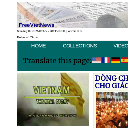
FreeVietNews
Sun Aug 09 2026 09:47:25 GMT+0000 (Coordinated
Universal Time)
HOME
COLLECTIONS
VIDE
Translate this page:
DÒNG CH
CHO GIÁ