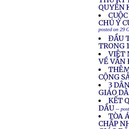
QUYỀN 
CUỘC
CHÚ Ý C
posted on 29 
ĐẦU 
TRONG 
VIỆT
VỀ VẤN
THÊM
CỘNG SẢ
3 DÂ
GIÁO D
KẾT 
DẦU
-- pos
TÒA 
CHẤP NH