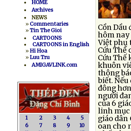
HOME
Archives
NEWS
»
Commentaries
Cồn Dầu đ
»
Tin The Gioi
hôm nay 
CARTOONS
Việt phụ
CARTOONS in English
Cứu Thế 
»
Hi Hoa
Cứu Thế 
»
Luu Tru
khuôn viê
AMIGAVLINK.com
thông báo
biết. Nếu
đông hơn
người đa
của 6 giá
linh mục 
giáo dân 
1
2
3
4
5
oan cho n
6
7
8
9
10