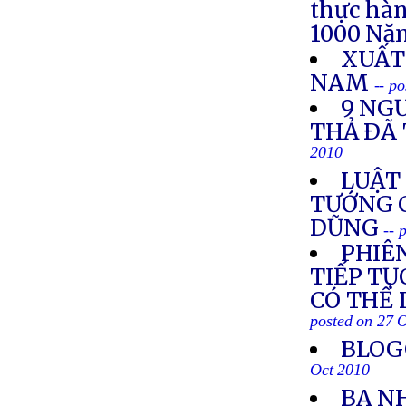
thực hà
1000 Nă
XUẤT
NAM
-- p
9 NG
THẢ ÐÃ
2010
LUẬT 
TƯỚNG 
DŨNG
-- 
PHIÊ
TIẾP TỤ
CÓ THỂ 
posted on 27 
BLOG
Oct 2010
BA N