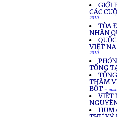
GIỚI
CÁC CUỘ
2010
TÒA Đ
NHÂN Q
QUỐC
VIỆT N
2010
PHÓN
TỐNG TẠ
TỔNG
THĂM V
BỐT
-- pos
VIỆT
NGUYÊN
HUMA
THƯ KÝ 