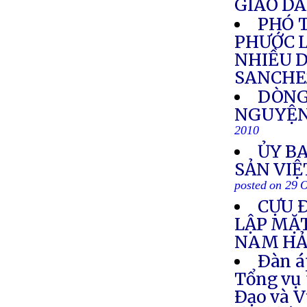
GIÁO D
PHÓ 
PHƯỚC L
NHIỀU 
SANCHE
DÒNG
NGUYỆN
2010
ỦY B
SẢN VIỆ
posted on 29 
CỰU 
LẬP MẶ
NAM HẢ
Ðàn á
Tổng vụ 
Ðạo và V