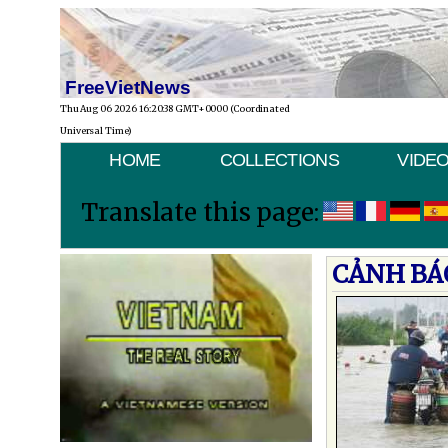
FreeVietNews
Thu Aug 06 2026 16:20:38 GMT+0000 (Coordinated
Universal Time)
HOME
COLLECTIONS
VIDE
Translate this page:
CẢNH BÁ