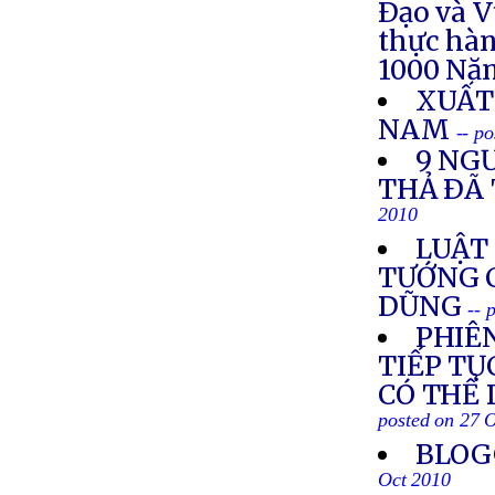
Ðạo và V
thực hà
1000 Nă
XUẤT
NAM
-- p
9 NG
THẢ ÐÃ
2010
LUẬT 
TƯỚNG 
DŨNG
-- 
PHIÊ
TIẾP TỤ
CÓ THỂ 
posted on 27 
BLOG
Oct 2010