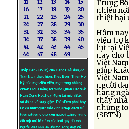
Trung Bộ 
11
12
13
14
15
nhiều nơi
16
17
18
19
20
thiệt hại
21
22
23
24
25
26
27
28
29
30
Hôm nay 
31
32
33
34
35
viện trợ 
36
37
38
39
40
lụt tại 
41
42
43
44
45
nay cho b
46
47
48
49
Việt Nam
giúp khắ
Thép Đen - Hồi ký của Đặng Chí Bình
, do
Việt Nam
Trần Nam thực hiện.
Thép Đen
- Thiên Hồi
người đa
Ký của một điện viên, một trong những
chiến sĩ của bóng tối thuộc Quân Lực Việt
hàng ngày
Nam Cộng Hòa hoạt động tại miền Bắc
thấy nhà 
và đã sa vào tay giặc. Thép Đen phơi bày
những to
tất cả những sự thật kinh khiếp vượt trí
(SBTN)
tưởng tượng của con người tại một vùng
đất mịt mù hắc ám của loài quỷ dữ mà
người viết như đã đội mồ sống dậy kể