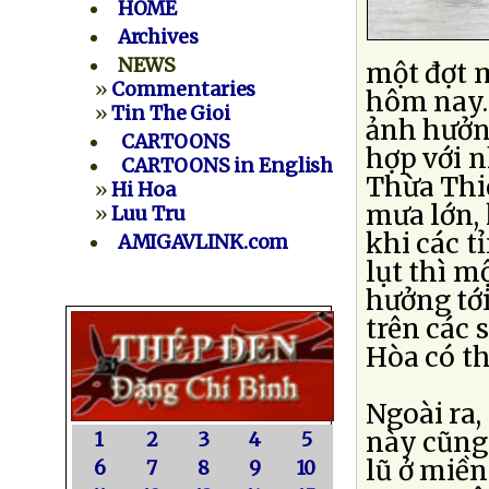
HOME
Archives
NEWS
một đợt 
»
Commentaries
hôm nay.
»
Tin The Gioi
ảnh hưởn
CARTOONS
hợp với n
CARTOONS in English
Thừa Thi
»
Hi Hoa
mưa lớn, 
»
Luu Tru
khi các t
AMIGAVLINK.com
lụt thì m
hưởng tớ
trên các
Hòa có th
Ngoài ra,
này cũng 
1
2
3
4
5
lũ ở miền
6
7
8
9
10