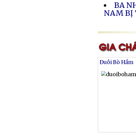
BA N
NAM BỊ
Đuôi Bò Hầm