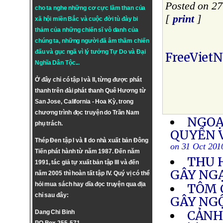
Posted on 27
cho ta nghe những cơ cực lầm than của
[
print
]
xã hội miền Bắc và cuộc đời tù đày bi
thảm của những chiến sĩ vô danh của
chúng ta, những người đã âm thầm chiến
đấu và gục ngã vì lý tưởng
Tự Do
và
Đại
FreeViet
Nghĩa Dân Tộc
...
Ở đây chỉ có tập I và II, từng được phát
thanh trên đài phát thanh Quê Hương từ
San Jose, California - Hoa Kỳ, trong
chương trình đọc truyện do Trần Nam
NGOẠ
phụ trách.
QUYỀN 
Thép Đen tập I và II do nhà xuất bản Đông
on 31 Oct 201
Tiến phát hành từ năm 1987. Đến năm
THU 
1991, tác giả tự xuất bản tập III và đến
GÂY NG
năm 2005 thì hoàn tất tập IV. Quý vị có thể
hỏi mua sách hay dĩa đọc truyện qua địa
TÔM 
chỉ sau đây:
GÂY NG
CẢNH 
Dang Chi Binh