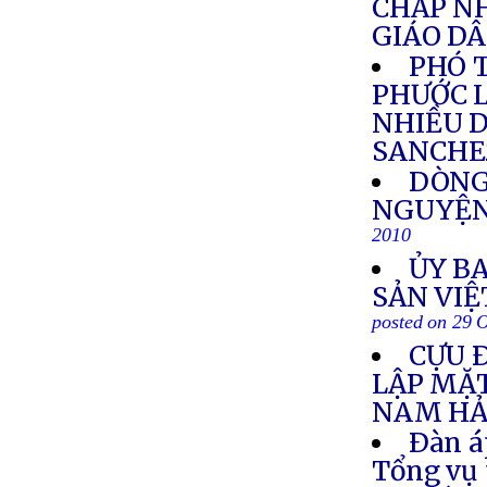
CHẤP NH
GIÁO D
PHÓ 
PHƯỚC L
NHIỀU 
SANCHE
DÒNG
NGUYỆN
2010
ỦY B
SẢN VIỆ
posted on 29 
CỰU 
LẬP MẶ
NAM HẢ
Ðàn á
Tổng vụ 