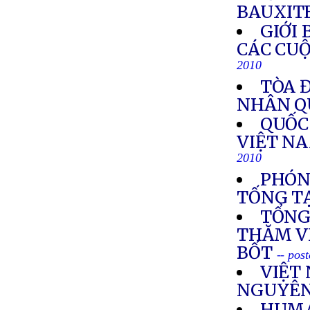
BAUXIT
GIỚI
CÁC CUỘ
2010
TÒA Đ
NHÂN Q
QUỐC
VIỆT N
2010
PHÓN
TỐNG TẠ
TỔNG
THĂM V
BỐT
-- pos
VIỆT
NGUYÊN
HUMA