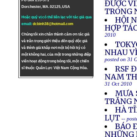
PO Box 255-571
ĐƯỢC VI
Dorchester, MA. 02125, USA
TRONG
Hoặc quý vị có thể liên lạc với tác giả qua
HỘI 
email:
dcbinh38@hotmail.com
HỢP TÁC
2010
Chúng tôi xin chân thành cám ơn tác giả
và trân trọng giới thiệu đến quý độc giả
TOKY
và thính giả khắp nơi một bộ hồi ký có
NHAU VÌ
một không hai, của một trong những điệp
posted on 31 
viên hoạt động trong bóng tối, một chiến
RSF 
sĩ thuộc Quân Lực Việt Nam Cộng Hòa.
NAM TH
31 Oct 2010
MƯA 
TRĂNG 
HÀ T
LỤT
-- pos
BÁO 
NHỮNG 