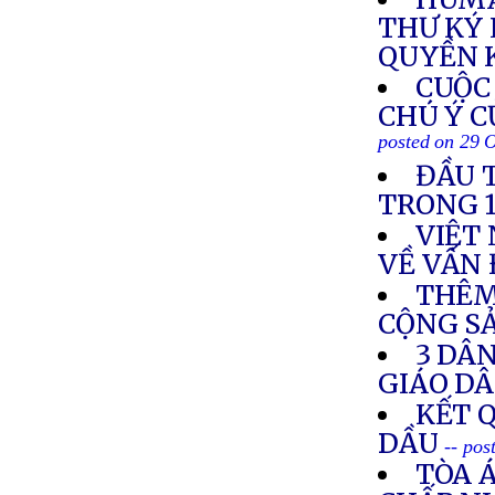
THƯ KÝ 
QUYỀN 
CUỘC
CHÚ Ý C
posted on 29 
ĐẦU 
TRONG 
VIỆT
VỀ VẤN
THÊM
CỘNG SẢ
3 DÂ
GIÁO D
KẾT 
DẦU
-- pos
TÒA 