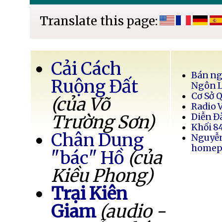
Translate this page:
Cải Cách
Bán ng
Ruộng Đất
Ngôn 
Cơ Sở 
(của Võ
Radio 
Trường Sơn)
Diễn Đ
Khối 8
Chân Dung
Nguyễ
homep
"bác" Hồ
(của
Kiều Phong)
Trại Kiên
Giam
(audio -