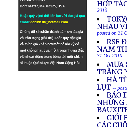
PO Box 255-571
HỢP TÁC
Dorchester, MA. 02125, USA
2010
Hoặc quý vị có thể liên lạc với tác giả qua
TOKY
email:
dcbinh38@hotmail.com
NHAU VÌ
Chúng tôi xin chân thành cám ơn tác giả
posted on 31 
và trân trọng giới thiệu đến quý độc giả
RSF 
và thính giả khắp nơi một bộ hồi ký có
NAM TH
một không hai, của một trong những điệp
31 Oct 2010
viên hoạt động trong bóng tối, một chiến
MƯA 
sĩ thuộc Quân Lực Việt Nam Cộng Hòa.
TRĂNG 
HÀ T
LỤT
-- pos
BÁO 
NHỮNG 
BAUXIT
GIỚI
CÁC CUỘ