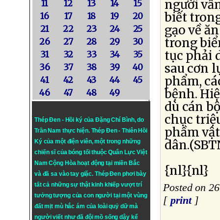
người vẫn
11
12
13
14
15
biết tron
16
17
18
19
20
gạo về ăn
21
22
23
24
25
trong biể
26
27
28
29
30
tục phải 
31
32
33
34
35
sau cơn l
36
37
38
39
40
phẩm, cá
41
42
43
44
45
bệnh. Hiệ
46
47
48
49
dù cán bộ
chục triệ
Thép Đen - Hồi ký của Đặng Chí Bình
, do
phầm vật 
Trần Nam thực hiện.
Thép Đen
- Thiên Hồi
dân.(SBT
Ký của một điện viên, một trong những
chiến sĩ của bóng tối thuộc Quân Lực Việt
Nam Cộng Hòa hoạt động tại miền Bắc
{nl}{nl}
và đã sa vào tay giặc. Thép Đen phơi bày
tất cả những sự thật kinh khiếp vượt trí
Posted on 26
tưởng tượng của con người tại một vùng
[
print
]
đất mịt mù hắc ám của loài quỷ dữ mà
người viết như đã đội mồ sống dậy kể