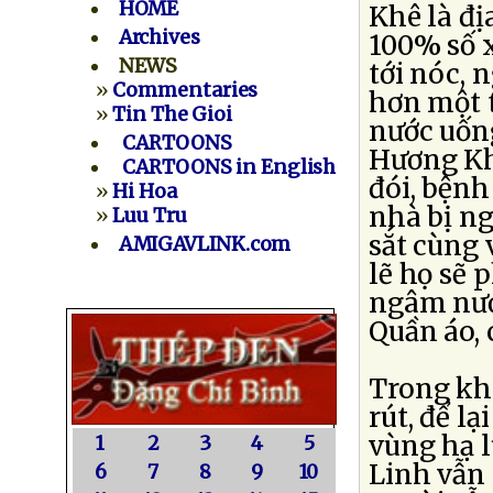
HOME
Khê là đ
Archives
100% số x
NEWS
tới nóc, n
»
Commentaries
hơn một 
»
Tin The Gioi
nước uống
CARTOONS
Hương Khê
CARTOONS in English
đói, bệnh
»
Hi Hoa
nhà bị ng
»
Luu Tru
sắt cùng 
AMIGAVLINK.com
lẽ họ sẽ 
ngâm nướ
Quần áo, 
Trong khi
rút, để l
vùng hạ 
1
2
3
4
5
Linh vẫn 
6
7
8
9
10