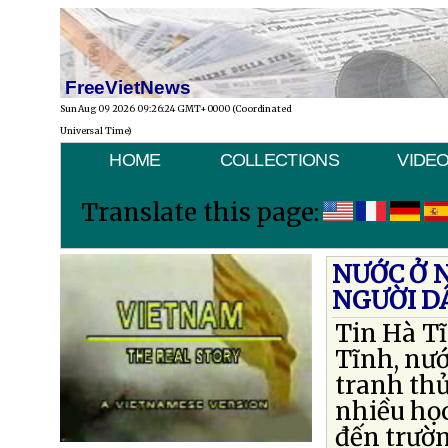
FreeVietNews
Sun Aug 09 2026 09:26:24 GMT+0000 (Coordinated
Universal Time)
HOME
COLLECTIONS
VIDE
Translate this page:
NƯỚC Ở 
NGƯỜI DÂ
Tin Hà T
Tĩnh, nướ
tranh thủ
nhiều học
đến trườn