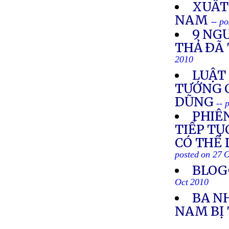
XUẤT
NAM
-- p
9 NG
THẢ ÐÃ
2010
LUẬT 
TƯỚNG 
DŨNG
-- 
PHIÊ
TIẾP TỤ
CÓ THỂ 
posted on 27 
BLOG
Oct 2010
BA N
NAM BỊ