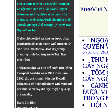
cho ta nghe những cơ cực lầm than của
FreeViet
xã hội miền Bắc và cuộc đời tù đày bi
thảm của những chiến sĩ vô danh của
chúng ta, những người đã âm thầm chiến
đấu và gục ngã vì lý tưởng
Tự Do
và
Đại
Nghĩa Dân Tộc
...
NGOẠ
Ở đây chỉ có tập I và II, từng được phát
thanh trên đài phát thanh Quê Hương từ
QUYỀN 
San Jose, California - Hoa Kỳ, trong
on 31 Oct 201
chương trình đọc truyện do Trần Nam
THU 
phụ trách.
GÂY NG
Thép Đen tập I và II do nhà xuất bản Đông
TÔM 
Tiến phát hành từ năm 1987. Đến năm
GÂY NG
1991, tác giả tự xuất bản tập III và đến
CẢNH 
năm 2005 thì hoàn tất tập IV. Quý vị có thể
hỏi mua sách hay dĩa đọc truyện qua địa
ĐƯỢC VI
chỉ sau đây:
TRONG
Dang Chi Binh
HỘI 