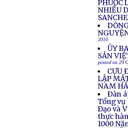
PHƯỚC L
NHIỀU 
SANCHE
DÒNG
NGUYỆN
2010
ỦY B
SẢN VIỆ
posted on 29 
CỰU 
LẬP MẶ
NAM HẢ
Ðàn á
Tổng vụ 
Ðạo và V
thực hà
1000 Nă