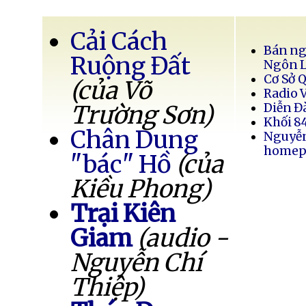
Cải Cách
Bán ng
Ruộng Đất
Ngôn 
Cơ Sở 
(của Võ
Radio 
Trường Sơn)
Diễn Đ
Khối 8
Chân Dung
Nguyễ
homep
"bác" Hồ
(của
Kiều Phong)
Trại Kiên
Giam
(audio -
Nguyễn Chí
Thiệp)