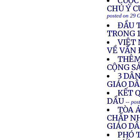
CUỘC
CHÚ Ý C
posted on 29 
ĐẦU 
TRONG 
VIỆT
VỀ VẤN
THÊM
CỘNG SẢ
3 DÂ
GIÁO D
KẾT 
DẦU
-- pos
TÒA 
CHẤP NH
GIÁO D
PHÓ 