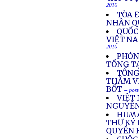
2010
TÒA Đ
NHÂN Q
QUỐC
VIỆT N
2010
PHÓN
TỐNG TẠ
TỔNG
THĂM V
BỐT
-- pos
VIỆT
NGUYÊN
HUMA
THƯ KÝ 
QUYỀN 