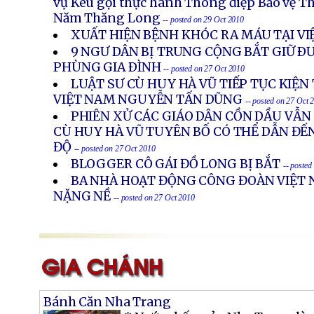
vụ Kêu gọi thực hành Thông điệp Bảo vệ 
Năm Thăng Long
-- posted on 29 Oct 2010
XUẤT HIỆN BỆNH KHÓC RA MÁU TẠI V
9 NGƯ DÂN BỊ TRUNG CỘNG BẮT GIỮ Ð
PHÙNG GIA ÐÌNH
-- posted on 27 Oct 2010
LUẬT SƯ CÙ HUY HÀ VŨ TIẾP TỤC KIỆ
VIỆT NAM NGUYỄN TẤN DŨNG
-- posted on 27 Oct 
PHIÊN XỬ CÁC GIÁO DÂN CỒN DẦU VẪN 
CÙ HUY HÀ VŨ TUYÊN BỐ CÓ THỂ DẪN ĐẾN
ĐỘ
-- posted on 27 Oct 2010
BLOGGER CÔ GÁI ĐỒ LONG BỊ BẮT
-- posted
BA NHÀ HOẠT ĐỘNG CÔNG ĐOÀN VIỆT 
NẶNG NỀ
-- posted on 27 Oct 2010
Bánh Căn Nha Trang