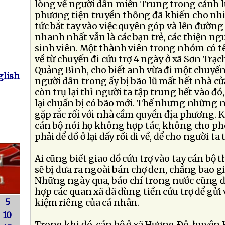
lòng về người dân miền Trung trong cảnh lũ
phương tiện truyền thông đã khiến cho nhi
tức bắt tay vào việc quyên góp và lên đường
nhanh nhất vẫn là các bạn trẻ, các thiện ng
sinh viên. Một thành viên trong nhóm có tên
về từ chuyến đi cứu trợ 4 ngày ở xã Sơn Trạc
Quảng Bình, cho biết anh vừa đi một chuyế
lish
người dân trong ấy bị bão lũ mất hết nhà cử
còn trụ lại thì người ta tập trung hết vào đó
lại chuẩn bị có bão mới. Thế nhưng những n
gặp rắc rối với nhà cầm quyền địa phương. K
cán bộ nói họ không hợp tác, không cho ph
phải để đồ ở lại đấy rồi đi về, để cho người ta 
Ai cũng biết giao đồ cứu trợ vào tay cán bộ t
sẽ bị đưa ra ngoài bán chợ đen, chẳng bao g
Những ngày qua, báo chí trong nước cũng đ
hợp các quan xã đã dùng tiền cứu trợ để gửi 
5
kiệm riêng của cá nhân.
10