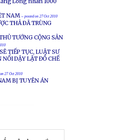
Thăng Long nhân 1000
IỆT NAM
-- posted on 27 Oct 2010
ƯỢC THẢ ÐÃ TRÙNG
N THỦ TƯỚNG CỘNG SẢN
2010
SẼ TIẾP TỤC, LUẬT SƯ
 NỔI DẬY LẬT ĐỔ CHẾ
 on 27 Oct 2010
NAM BỊ TUYÊN ÁN