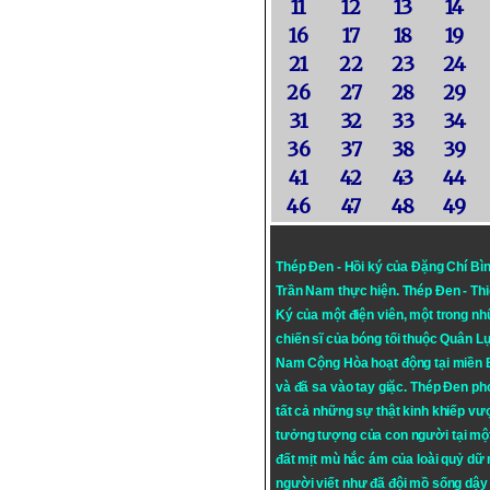
11
12
13
14
16
17
18
19
21
22
23
24
26
27
28
29
31
32
33
34
36
37
38
39
41
42
43
44
46
47
48
49
Thép Đen - Hồi ký của Đặng Chí Bì
Trần Nam thực hiện.
Thép Đen
- Th
Ký của một điện viên, một trong n
chiến sĩ của bóng tối thuộc Quân L
Nam Cộng Hòa hoạt động tại miền
và đã sa vào tay giặc. Thép Đen ph
tất cả những sự thật kinh khiếp vượ
tưởng tượng của con người tại mộ
đất mịt mù hắc ám của loài quỷ dữ
người viết như đã đội mồ sống dậy