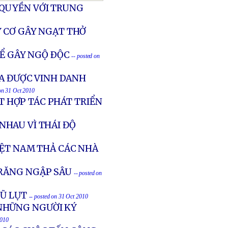
 QUYỀN VỚI TRUNG
Y CƠ GÂY NGẠT THỞ
HỂ GÂY NGỘ ÐỘC
-- posted on
DA ĐƯỢC VINH DANH
 on 31 Oct 2010
 HỢP TÁC PHÁT TRIỂN
NHAU VÌ THÁI ĐỘ
IỆT NAM THẢ CÁC NHÀ
TRĂNG NGẬP SÂU
-- posted on
LŨ LỤT
-- posted on 31 Oct 2010
NHỮNG NGƯỜI KÝ
2010