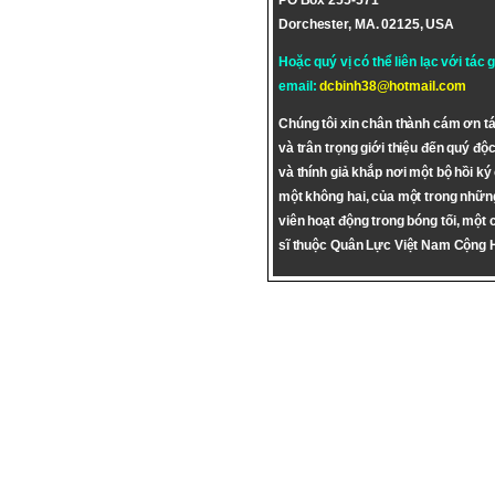
PO Box 255-571
Dorchester, MA. 02125, USA
Hoặc quý vị có thể liên lạc với tác 
email:
dcbinh38@hotmail.com
Chúng tôi xin chân thành cám ơn tá
và trân trọng giới thiệu đến quý độc
và thính giả khắp nơi một bộ hồi ký
một không hai, của một trong nhữn
viên hoạt động trong bóng tối, một 
sĩ thuộc Quân Lực Việt Nam Cộng 