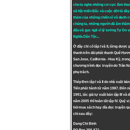
cho ta nghe những cơ cực lầm tha
xã hội miền Bắc và cuộc đời tù đày 
thảm của những chiến sĩ vô danh c
chúng ta, những người đã âm thầm
đấu và gục ngã vì lý tưởng
Tự Do
v
Nghĩa Dân Tộc
...
Ở đây chỉ có tập I và II, từng được 
thanh trên đài phát thanh Quê Hươ
San Jose, California - Hoa Kỳ, tron
chương trình đọc truyện do Trần 
phụ trách.
Thép Đen tập I và II do nhà xuất bả
Tiến phát hành từ năm 1987. Đến 
1991, tác giả tự xuất bản tập III và 
năm 2005 thì hoàn tất tập IV. Quý vị
hỏi mua sách hay dĩa đọc truyện qu
chỉ sau đây:
Dang Chi Binh