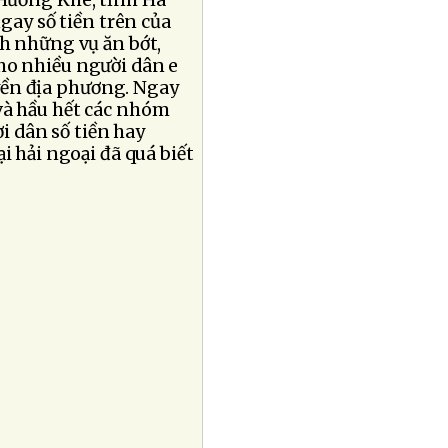
 Hương Khê, tỉnh Hà
ngay số tiền trên của
nh những vụ ăn bớt,
ho nhiều người dân e
yền địa phương. Ngay
và hầu hết các nhóm
i dân số tiền hay
i hải ngoại đã quá biết