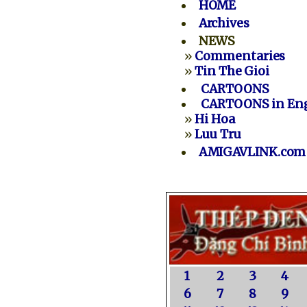
HOME
Archives
NEWS
»
Commentaries
»
Tin The Gioi
CARTOONS
CARTOONS in Eng
»
Hi Hoa
»
Luu Tru
AMIGAVLINK.com
1
2
3
4
6
7
8
9