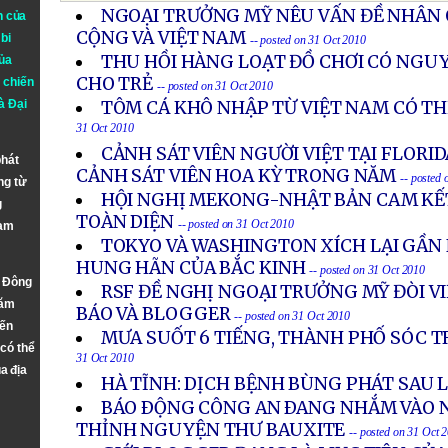
NGOẠI TRƯỞNG MỸ NÊU VẤN ĐỀ NHÂN
n của
CỘNG VÀ VIỆT NAM
bi
-- posted on 31 Oct 2010
THU HỒI HÀNG LOẠT ĐỒ CHƠI CÓ NGU
ủa
CHO TRẺ
 chiến
-- posted on 31 Oct 2010
à
Đại
TÔM CÁ KHÔ NHẬP TỪ VIỆT NAM CÓ T
31 Oct 2010
CẢNH SÁT VIÊN NGƯỜI VIỆT TẠI FLORI
phát
CẢNH SÁT VIÊN HOA KỲ TRONG NĂM
-- posted
ng từ
HỘI NGHỊ MEKONG-NHẬT BẢN CAM KẾT
g
TOÀN DIỆN
-- posted on 31 Oct 2010
Nam
TOKYO VÀ WASHINGTON XÍCH LẠI GẦN 
HUNG HÃN CỦA BẮC KINH
-- posted on 31 Oct 2010
n Đông
RSF ĐỀ NGHỊ NGOẠI TRƯỞNG MỸ ĐÒI V
năm
BÁO VÀ BLOGGER
-- posted on 31 Oct 2010
đến
MƯA SUỐT 6 TIẾNG, THÀNH PHỐ SÓC 
 có thể
31 Oct 2010
a địa
HÀ TĨNH: DỊCH BỆNH BÙNG PHÁT SAU 
BÁO ÐỘNG CÔNG AN ÐANG NHẮM VÀO 
THỈNH NGUYỆN THƯ BAUXITE
-- posted on 31 Oct 