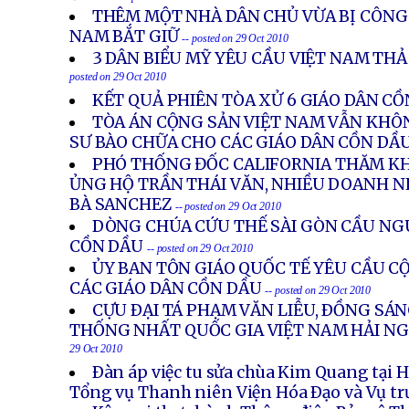
THÊM MỘT NHÀ DÂN CHỦ VỪA BỊ CÔNG
NAM BẮT GIỮ
-- posted on 29 Oct 2010
3 DÂN BIỂU MỸ YÊU CẦU VIỆT NAM THẢ
posted on 29 Oct 2010
KẾT QUẢ PHIÊN TÒA XỬ 6 GIÁO DÂN C
TÒA ÁN CỘNG SẢN VIỆT NAM VẪN KHÔ
SƯ BÀO CHỮA CHO CÁC GIÁO DÂN CỒN DẦ
PHÓ THỐNG ĐỐC CALIFORNIA THĂM K
ỦNG HỘ TRẦN THÁI VĂN, NHIỀU DOANH N
BÀ SANCHEZ
-- posted on 29 Oct 2010
DÒNG CHÚA CỨU THẾ SÀI GÒN CẦU NG
CỒN DẦU
-- posted on 29 Oct 2010
ỦY BAN TÔN GIÁO QUỐC TẾ YÊU CẦU C
CÁC GIÁO DÂN CỒN DẦU
-- posted on 29 Oct 2010
CỰU ÐẠI TÁ PHẠM VĂN LIỄU, ÐỒNG SÁ
THỐNG NHẤT QUỐC GIA VIỆT NAM HẢI NG
29 Oct 2010
Ðàn áp việc tu sửa chùa Kim Quang tại 
Tổng vụ Thanh niên Viện Hóa Ðạo và Vụ tr