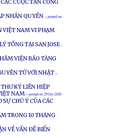
A CÁC CUỘC TẤN CÔNG
 ÁP NHÂN QUYỀN
-- posted on
 VIỆT NAM VI PHẠM
LÝ TỐNG TẠI SAN JOSE
-
THĂM VIỆN BẢO TÀNG
GUYÊN TỬ VỚI NHẬT
--
THƯ KÝ LIÊN HIỆP
VIỆT NAM
-- posted on 29 Oct 2010
 SỰ CHÚ Ý CỦA CÁC
IẢM TRONG 10 THÁNG
N VỀ VẤN ĐỀ BIỂN