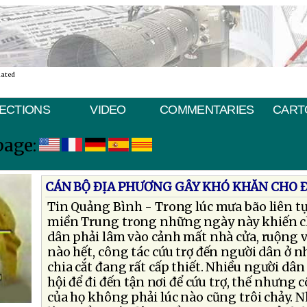
nated
ECTIONS
VIDEO
COMMENTARIES
CART
page:
CÁN BỘ ÐỊA PHƯƠNG GÂY KHÓ KHĂN CHO 
Tin Quảng Bình - Trong lúc mưa bão liên tụ
miền Trung trong những ngày này khiến 
dân phải lâm vào cảnh mất nhà cửa, ruộng vư
nào hết, công tác cứu trợ đến người dân ở n
chia cắt đang rất cấp thiết. Nhiều người dân
hội để đi đến tận nơi để cứu trợ, thế nhưng
của họ không phải lúc nào cũng trôi chảy.