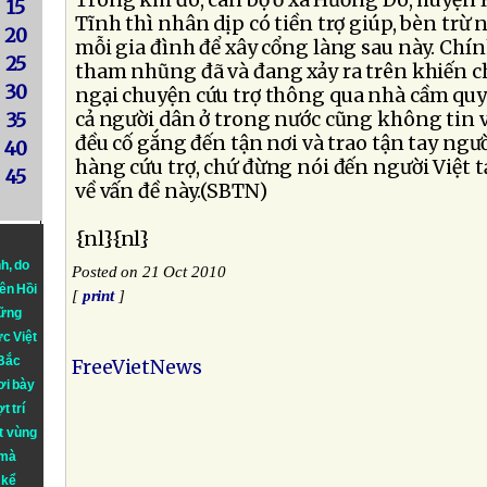
Trong khi đó, cán bộ ở xã Hương Ðô, huyện
15
Tĩnh thì nhân dịp có tiền trợ giúp, bèn trừ 
20
mỗi gia đình để xây cổng làng sau này. Chí
25
tham nhũng đã và đang xảy ra trên khiến c
30
ngại chuyện cứu trợ thông qua nhà cầm qu
cả người dân ở trong nước cũng không tin 
35
đều cố gắng đến tận nơi và trao tận tay ngườ
40
hàng cứu trợ, chứ đừng nói đến người Việt tạ
45
về vấn đề này.(SBTN)
{nl}{nl}
nh
, do
Posted on 21 Oct 2010
iên Hồi
[
print
]
hững
ực Việt
 Bắc
FreeVietNews
ơi bày
t trí
t vùng
 mà
 kể