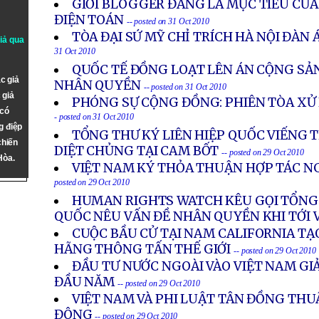
GIỚI BLOGGER ĐANG LÀ MỤC TIÊU CỦ
ĐIỆN TOÁN
-- posted on 31 Oct 2010
TÒA ĐẠI SỨ MỸ CHỈ TRÍCH HÀ NỘI ĐÀN
giả qua
31 Oct 2010
QUỐC TẾ ĐỒNG LOẠT LÊN ÁN CỘNG SẢN
c giả
NHÂN QUYỀN
-- posted on 31 Oct 2010
 giả
PHÓNG SỰ CỘNG ĐỒNG: PHIÊN TÒA XỬ 
 có
- posted on 31 Oct 2010
g điệp
TỔNG THƯ KÝ LIÊN HIỆP QUỐC VIẾNG 
chiến
DIỆT CHỦNG TẠI CAM BỐT
-- posted on 29 Oct 2010
Hòa.
VIỆT NAM KÝ THỎA THUẬN HỢP TÁC N
posted on 29 Oct 2010
HUMAN RIGHTS WATCH KÊU GỌI TỔNG 
QUỐC NÊU VẤN ĐỀ NHÂN QUYỀN KHI TỚI 
CUỘC BẦU CỬ TẠI NAM CALIFORNIA TẠO
HÃNG THÔNG TẤN THẾ GIỚI
-- posted on 29 Oct 2010
ĐẦU TƯ NƯỚC NGOÀI VÀO VIỆT NAM G
ĐẦU NĂM
-- posted on 29 Oct 2010
VIỆT NAM VÀ PHI LUẬT TÂN ĐỒNG THUẬ
ĐÔNG
-- posted on 29 Oct 2010