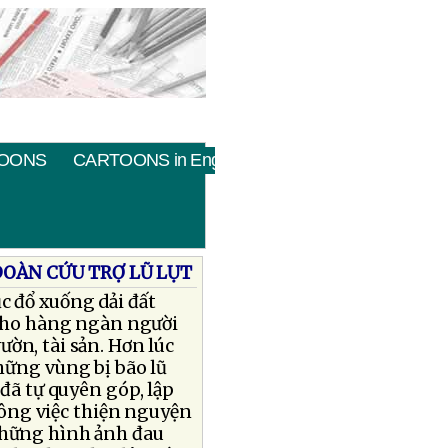
OONS
CARTOONS in English
ÐOÀN CỨU TRỢ LŨ LỤT
c đổ xuống dải đất
cho hàng ngàn người
ờn, tài sản. Hơn lúc
hững vùng bị bão lũ
 đã tự quyên góp, lập
 công việc thiện nguyện
 Những hình ảnh đau