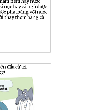
 mắm nêm hay nước
 nục hay cá ngừ được
ợc pha loãng với nước
ười thay thơm bằng cà
rên đầu cử tri
oy)