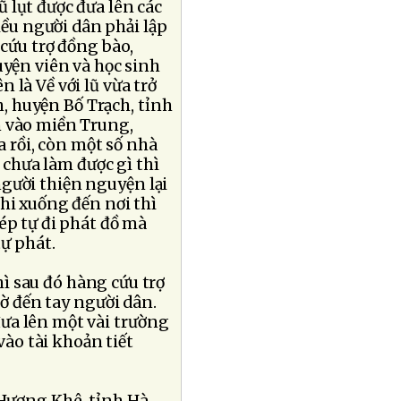
 lụt được đưa lên các
ều người dân phải lập
 cứu trợ đồng bào,
uyện viên và học sinh
 là Về với lũ vừa trở
h, huyện Bố Trạch, tỉnh
n vào miền Trung,
a rồi, còn một số nhà
, chưa làm được gì thì
gười thiện nguyện lại
hi xuống đến nơi thì
ép tự đi phát đồ mà
tự phát.
hì sau đó hàng cứu trợ
iờ đến tay người dân.
ưa lên một vài trường
vào tài khoản tiết