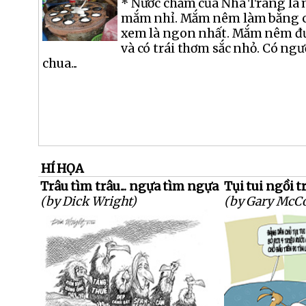
* Nước chấm của Nha Trang là
mắm nhỉ. Mắm nêm làm bằng cá
xem là ngon nhất. Mắm nêm đư
và có trái thơm sắc nhỏ. Có ng
chua...
HÍ HỌA
Trâu tìm trâu... ngựa tìm ngựa
Tụi tui ngồi t
(by Dick Wright)
(by Gary McC